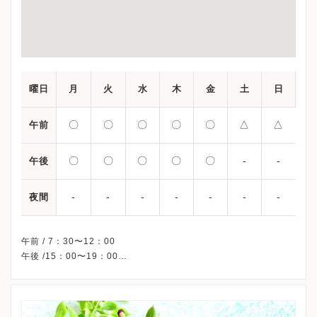
曜日
月
火
水
木
金
土
日
〇
〇
〇
〇
〇
△
△
午前
〇
〇
〇
〇
〇
-
-
午後
-
-
-
-
-
-
-
夜間
午前 / 7：30〜12：00
午後 /15：00〜19：00
△・・・7：30〜13：00
※土日祝午後、休診
※詳細はクリニックHPを確認、または直接お問い合わせくださ