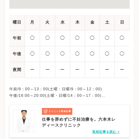
曜日
月
火
水
木
金
土
日
◯
◯
◯
◯
◯
◯
◯
午前
◯
◯
◯
◯
◯
◯
◯
午後
ー
ー
ー
ー
ー
ー
ー
夜間
午前/9：00～13：00(土曜・日曜/9：00～12：00)
午後/16:00～20:00(土曜・日曜/14：00～17：00)
※祝日も診療しています
※お電話受付時間 ①13:00まで ②19:30まで ③12:00まで
クリニック取材記事
仕事を辞めずに不妊治療を。六本木レ
ディースクリニック
取材記事を読む >