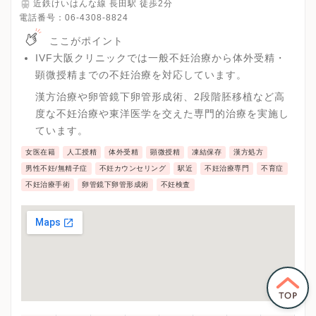
近鉄けいはんな線 長田駅 徒歩2分
電話番号：
06-4308-8824
ここがポイント
IVF大阪クリニックでは一般不妊治療から体外受精・
顕微授精までの不妊治療を対応しています。
漢方治療や卵管鏡下卵管形成術、2段階胚移植など高
度な不妊治療や東洋医学を交えた専門的治療を実施し
ています。
女医在籍
人工授精
体外受精
顕微授精
凍結保存
漢方処方
男性不妊/無精子症
不妊カウンセリング
駅近
不妊治療専門
不育症
不妊治療手術
卵管鏡下卵管形成術
不妊検査