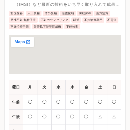
（IMSI）など最新の技術をいち早く取り入れて成果を
あげています。 男性に原因のある男性不妊治療では、
女医在籍
人工授精
体外受精
顕微授精
凍結保存
漢方処方
神戸大学医学部泌尿器科と連携し、男性不妊外来を充
男性不妊/無精子症
不妊カウンセリング
駅近
不妊治療専門
不育症
実させ、最高レベルの治療をご提供しております。
不妊治療手術
卵管鏡下卵管形成術
不妊検査
曜日
月
火
水
木
金
土
日
◯
◯
◯
◯
◯
◯
◯
午前
◯
◯
◯
◯
◯
△
△
午後