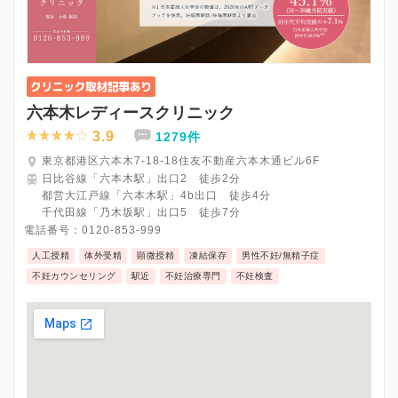
六本木レディースクリニック
3.9
1279件
東京都港区六本木7-18-18住友不動産六本木通ビル6F
日比谷線「六本木駅」出口2 徒歩2分
都営大江戸線「六本木駅」4b出口 徒歩4分
千代田線「乃木坂駅」出口5 徒歩7分
電話番号：
0120-853-999
人工授精
体外受精
顕微授精
凍結保存
男性不妊/無精子症
不妊カウンセリング
駅近
不妊治療専門
不妊検査