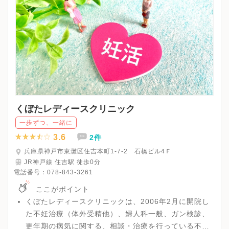
くぼたレディースクリニック
一歩ずつ、一緒に
3.6
2件
兵庫県神戸市東灘区住吉本町1-7-2 石橋ビル4Ｆ
JR神戸線 住吉駅 徒歩0分
電話番号：
078-843-3261
ここがポイント
くぼたレディースクリニックは、2006年2月に開院し
た不妊治療（体外受精他）、婦人科一般、ガン検診、
更年期の病気に関する、相談・治療を行っている不妊