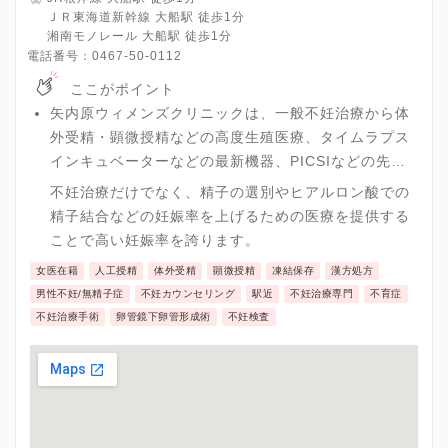
ＪＲ東海道新幹線 大船駅 徒歩1分
湘南モノレール 大船駅 徒歩1分
電話番号：
0467-50-0112
ここがポイント
矢内原ウィメンズクリニックは、一般不妊治療から体
外受精・顕微授精などの高度生殖医療、タイムラプス
インキュベーターなどの最新機器、PICSIなどの先端
医療を提供しています。
不妊治療だけでなく、精子の選別やヒアルロン酸での
精子結合などの妊娠率を上げるための医療を提供する
ことで高い妊娠率を誇ります。
女医在籍
人工授精
体外受精
顕微授精
凍結保存
漢方処方
男性不妊/無精子症
不妊カウンセリング
駅近
不妊治療専門
不育症
不妊治療手術
卵管鏡下卵管形成術
不妊検査