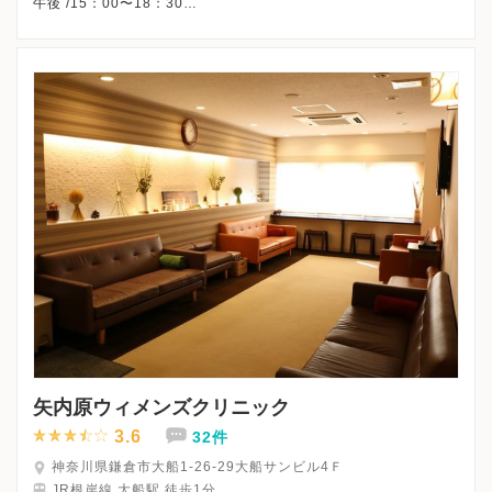
午後 /15：00〜18：30
△・・・9：00〜13：00
※火曜午後・木曜午後・土曜午後・日曜・祝日、休診
※詳細はクリニックHPを確認、または直接お問い合わせくださ
矢内原ウィメンズクリニック
3.6
32件
神奈川県鎌倉市大船1-26-29大船サンビル4Ｆ
JR根岸線 大船駅 徒歩1分