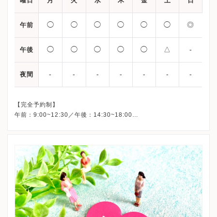
曜日
月
火
水
木
金
土
日
◯
◯
◯
◯
◯
◯
◎
午前
◯
◯
◯
◯
◯
△
-
午後
-
-
-
-
-
-
-
夜間
【完全予約制】
午前：9:00~12:30／午後：14:30~18:00
（休診）日曜・祝日の午後
△土曜午後の診療時間は14:30〜17:00迄
◎日曜・祝日午前中は、あざみ野本院にて体外受精関連の診療
（採卵・胚移植・ホルモン検査・超音波検査・注射等）を行って