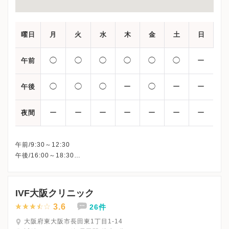
曜日
月
火
水
木
金
土
日
◯
◯
◯
◯
◯
◯
ー
午前
◯
◯
◯
ー
◯
ー
ー
午後
ー
ー
ー
ー
ー
ー
ー
夜間
午前/9:30～12:30
午後/16:00～18:30
※木曜午後・土曜午後・日曜・祝日、休診
※詳細はクリニックHPを確認、または直接お問い合わせくださ
IVF大阪クリニック
3.6
26件
大阪府東大阪市長田東1丁目1-14