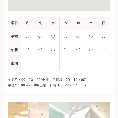
曜日
月
火
水
木
金
土
日
◯
◯
◯
◯
◯
◯
◯
午前
◯
◯
◯
◯
◯
◯
◯
午後
ー
ー
ー
ー
ー
ー
ー
夜間
午前/9：00～13：00(土曜・日曜/9：00～12：00)
午後/16:00～20:00(土曜・日曜/14：00～17：00)
※祝日も診療しています
※お電話受付時間 ①13:00まで ②19:30まで ③12:00まで