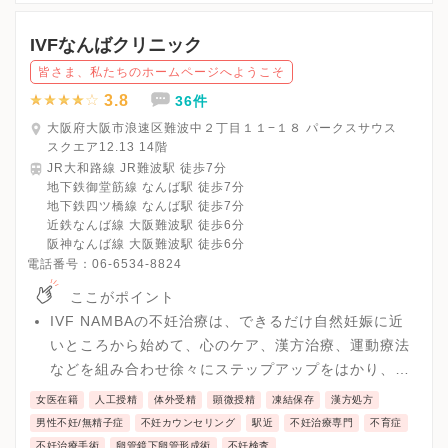
△・・・予約診療（要予約）
※予約診療（木曜の午後・日・祝日）をご希望の方は前日まで
IVFなんばクリニック
に、時間外診療（18：00～21：00）をご希望の方は当日17時ま
皆さま、私たちのホームページへようこそ
でにお電話ください。
※受診前には必ずクリニックHPを確認、または直接お問い合わせ
3.8
36件
大阪府大阪市浪速区難波中２丁目１１−１８ パークスサウス
スクエア12.13 14階
JR大和路線 JR難波駅 徒歩7分
地下鉄御堂筋線 なんば駅 徒歩7分
地下鉄四ツ橋線 なんば駅 徒歩7分
近鉄なんば線 大阪難波駅 徒歩6分
阪神なんば線 大阪難波駅 徒歩6分
電話番号：
06-6534-8824
ここがポイント
IVF NAMBAの不妊治療は、できるだけ自然妊娠に近
いところから始めて、心のケア、漢方治療、運動療法
などを組み合わせ徐々にステップアップをはかり、6
ヶ月ごとに必ず次の段階に進みます。体外受精や顕微
女医在籍
人工授精
体外受精
顕微授精
凍結保存
漢方処方
授精といった最先端医療や反復体外受精不成功の着床
男性不妊/無精子症
不妊カウンセリング
駅近
不妊治療専門
不育症
障害検査・治療、着床前診断、卵管が詰まっている方
不妊治療手術
卵管鏡下卵管形成術
不妊検査