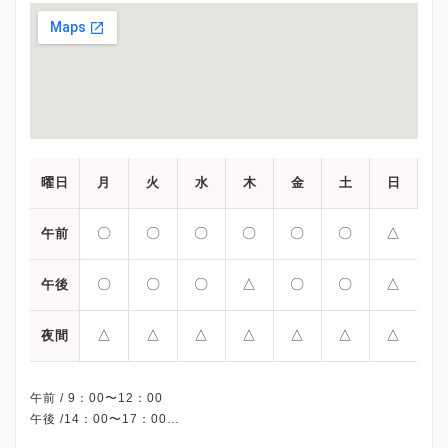
曜日
月
火
水
木
金
土
日
〇
〇
〇
〇
〇
〇
△
午前
〇
〇
〇
△
〇
〇
△
午後
△
△
△
△
△
△
△
夜間
午前 / 9：00〜12：00
午後 /14：00〜17：00
午後 /18：00〜21：00