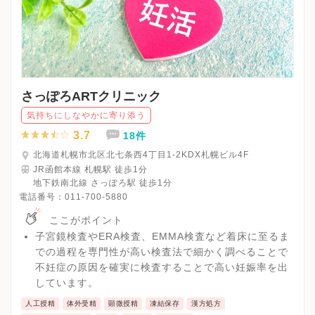
さっぽろARTクリニック
気持ちにしなやかに寄り添う
3.7
18件
北海道札幌市北区北七条西4丁目1-2KDX札幌ビル4F
JR函館本線 札幌駅 徒歩1分
地下鉄南北線 さっぽろ駅 徒歩1分
電話番号：
011-700-5880
ここがポイント
子宮鏡検査やERA検査、EMMA検査など着床に至るま
での過程を専門性が高い検査法で細かく調べることで
不妊症の原因を確実に検査することで高い妊娠率を出
しています。
人工授精
体外受精
顕微授精
凍結保存
漢方処方