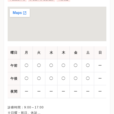
に対して自然妊娠が可能となる卵管鏡下卵管形成術な
ど幅広い最先端治療を行っています。
曜日
月
火
水
木
金
土
日
◯
◯
◯
◯
◯
◯
ー
午前
◯
◯
◯
◯
◯
◯
ー
午後
ー
ー
ー
ー
ー
ー
ー
夜間
診療時間：9:00～17:00
※日曜・祝日、休診