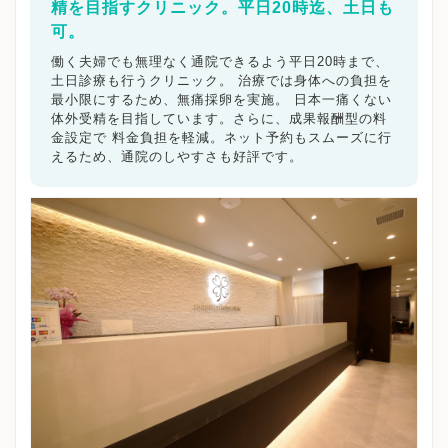
精を目指すクリニック。平日20時迄、土日も
可。
働く夫婦でも無理なく通院できるよう平日20時まで、
土日診療も行うクリニック。 治療では身体への負担を
最小限にするため、無痛採卵を実施。 日本一痛くない
体外受精を目指しています。さらに、成果報酬型の料
金設定で 料金負担を軽減。ネット予約もスムーズに行
えるため、通院のしやすさも好評です。