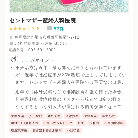
セントマザー産婦人科医院
3.8
57件
福岡県北九州市八幡西区折尾4-9-12
JR鹿児島本線 折尾駅 徒歩8分
電話番号：
093-601-2000
ここがポイント
不妊治療は近年、最も進んだ医学と言われています
が、近年では妊娠率が25%程度で止まってしまってい
ます。セントマザー産婦人科医院では重要なのは最終
的には卵子の数と質だと考えています。
近年では体外受精などで排卵誘発を強く行った場合、
卵巣過剰刺激症候群のリスクから現在では卵の数を少
なくするという刺激法が選ばれる傾向が強くなってい
ます。しかし、年齢と共に卵子の質が低下していくリ
女医在籍
人工授精
体外受精
顕微授精
凍結保存
漢方処方
スクがあるため一度に良い卵をとり、凍結しておき、
男性不妊/無精子症
不妊カウンセリング
駅近
不育症
不妊治療手術
それを一つずつ移植する方法で妊娠率を最大化する方
腹腔鏡手術
卵管鏡下卵管形成術
不妊検査
針をセントマザー産婦人科医院では取っています。