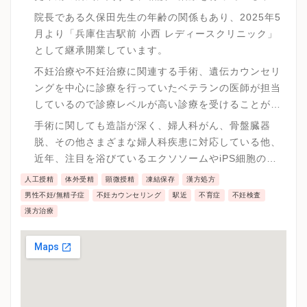
治療専門のクリニックです。
院長である久保田先生の年齢の関係もあり、2025年5
月より「兵庫住吉駅前 小西 レディースクリニック」
として継承開業しています。
不妊治療や不妊治療に関連する手術、遺伝カウンセリ
ングを中心に診療を行っていたベテランの医師が担当
しているので診療レベルが高い診療を受けることが可
能です。
手術に関しても造詣が深く、婦人科がん、骨盤臓器
脱、その他さまざまな婦人科疾患に対応している他、
近年、注目を浴びているエクソソームやiPS細胞の研
究 に関して造詣を深めています。
人工授精
体外受精
顕微授精
凍結保存
漢方処方
男性不妊/無精子症
不妊カウンセリング
駅近
不育症
不妊検査
漢方治療