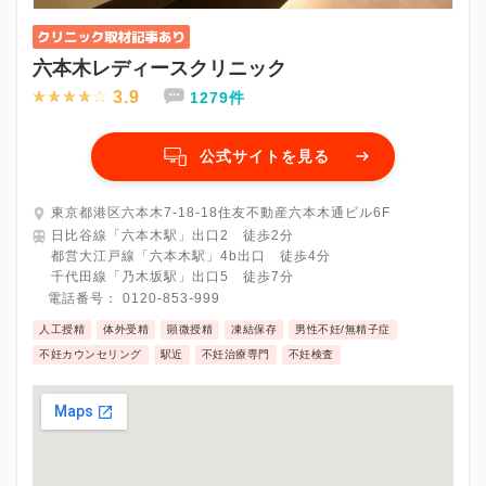
六本木レディースクリニック
3.9
1279件
公式サイトを見る
東京都港区六本木7-18-18住友不動産六本木通ビル6F
日比谷線「六本木駅」出口2 徒歩2分
都営大江戸線「六本木駅」4b出口 徒歩4分
千代田線「乃木坂駅」出口5 徒歩7分
電話番号：
0120-853-999
人工授精
体外受精
顕微授精
凍結保存
男性不妊/無精子症
不妊カウンセリング
駅近
不妊治療専門
不妊検査