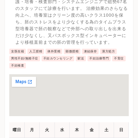
護・培養・検査部門・システムエンジニアで総勢67名
のスタッフにて診療を行います。 治療効果のさらなる
向上へ、培養室はクリーン度の高いクラス1000を保
ち、胚のストレスをより少なくする為のタイムプラス
型培養器で胚の観察などで外部への取り出しを出来る
だけ少なくし、又パスボックス型インキュベーターに
より移植直前までの胚の管理を行っています。
女医在籍
人工授精
体外受精
顕微授精
凍結保存
漢方処方
男性不妊/無精子症
不妊カウンセリング
駅近
不妊治療専門
不育症
不妊検査
曜日
月
火
水
木
金
土
日