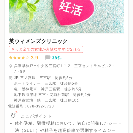
英ウィメンズクリニック
きっと全ての女性が素敵なママになれる
3.9
38件
兵庫県神戸市中央区三宮町1-1-2 三宮セントラルビル2・
7・8Ｆ
JR 三ノ宮駅 三宮駅 徒歩約5分
ポートライナー 三宮駅 徒歩約5分
急・阪神電車 神戸三宮駅 徒歩約5分
地下鉄海岸線 三宮・花時計前駅 徒歩約2分
神戸市営地下鉄 三宮駅 徒歩約10分
電話番号：
078-392-8723
ここがポイント
体外受精、顕微授精において、独自に開発したシート
法（SEET）や精子を超高倍率で選別するイムジー