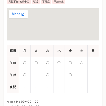
男性不妊/無精子症
駅近
不育症
不妊検査
曜日
月
火
水
木
金
土
日
〇
〇
〇
〇
〇
△
-
午前
〇
-
〇
--
〇
-
-
午後
-
-
-
-
-
-
-
夜間
午前 / 9：00〜12：00