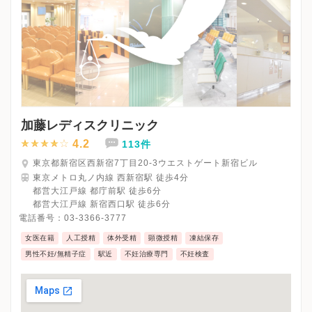
加藤レディスクリニック
4.2
113件
東京都新宿区西新宿7丁目20-3ウエストゲート新宿ビル
東京メトロ丸ノ内線 西新宿駅 徒歩4分
都営大江戸線 都庁前駅 徒歩6分
都営大江戸線 新宿西口駅 徒歩6分
電話番号：
03-3366-3777
女医在籍
人工授精
体外受精
顕微授精
凍結保存
男性不妊/無精子症
駅近
不妊治療専門
不妊検査