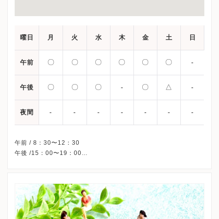
曜日
月
火
水
木
金
土
日
〇
〇
〇
〇
〇
〇
-
午前
〇
〇
〇
-
〇
△
-
午後
-
-
-
-
-
-
-
夜間
午前 / 8：30〜12：30
午後 /15：00〜19：00
△・・・15：00〜17：00
※木曜午後・祝日・日曜、休診
※詳細はクリニックHPを確認、または直接お問い合わせくださ