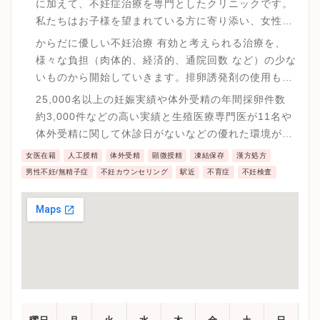
に加えて、不妊症治療を専門としたクリニックです。
私たちはお子様を望まれている方に寄り添い、女性に
も、男性にも、安心して治療を受けていただけますよ
からだに優しい不妊治療 有効と考えられる治療を、
う、スタッフ全員で心からのサポートを行ってまいり
様々な負担（肉体的、経済的、通院回数 など）の少な
ます。
いものから開始していきます。排卵誘発剤の使用も必
要最小限に抑えて副作用の少ない治療を心がけ、か
25,000名以上の妊娠実績や体外受精の年間採卵件数
つ、妊娠成績を維持しております。
約3,000件などの高い実績と生殖医療専門医が11名や
体外受精に関して休診日がないなどの優れた環境が用
意されています。
女医在籍
人工授精
体外受精
顕微授精
凍結保存
漢方処方
男性不妊/無精子症
不妊カウンセリング
駅近
不育症
不妊検査