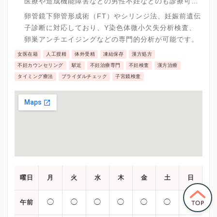
医療や造成機能障害などの男性不妊などのも診療可能
です。
卵管鏡下卵管形成術（FT）やシリンジ法、妊娠前遺伝
子診断に対応しており、Y染色体微小欠失分析検査、
卵巣アンチエイジングなどの専門的分析が可能です。
女医在籍
人工授精
体外受精
凍結保存
漢方処方
不妊カウンセリング
駅近
不妊治療専門
不妊検査
漢方治療
タイミング療法
ブライダルチェック
子宮鏡検査
曜日
月
火
水
木
金
土
日
◯
◯
◯
◯
◯
◯
◯
午前