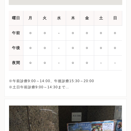
曜日
月
火
水
木
金
土
日
○
○
‐
○
○
○
○
午前
○
○
‐
○
○
○
○
午後
○
○
‐
○
○
‐
‐
夜間
※午前診療9:00～14:00、午後診療15:30～20:00
※土日午前診療9:00～14:30まで
最終受付は下記となります。
平日午前： 13:30
平日午後：19:30
土日： 14:00