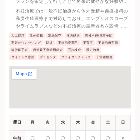
プランを策定して行くことで将来の健やかな妊娠や出
産につなげる努力をしています。
不妊治療では一般不妊治療から体外受精や顕微授精の
高度生殖医療まで対応しており、エンブリオスコープ
やライムラプスなどの不妊治療の最新器具を設備し、
スプリット培養やエンブリオ・グルーなどの高度な生
人工授精
体外受精
凍結保存
漢方処方
男性不妊/無精子症
殖医療を実施しています。
不妊カウンセリング
駅近
不妊治療専門
不育症
不妊治療手術
腹腔鏡手術
卵管鏡下卵管形成術
不妊検査
漢方治療
タイミング療法
プラセンタ
ブライダルチェック
子宮鏡検査
曜日
月
火
水
木
金
土
日
〇
〇
〇
〇
〇
〇
×
午前