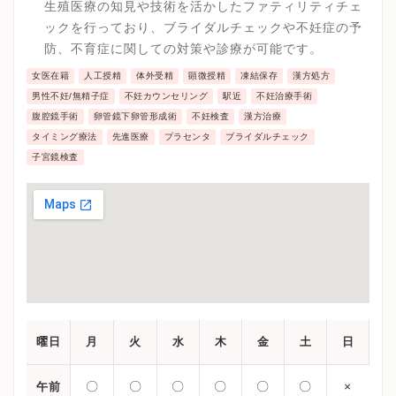
済的、心理的により負担の少ない方法から実践してい
生殖医療の知見や技術を活かしたファティリティチェ
きます。
ックを行っており、ブライダルチェックや不妊症の予
防、不育症に関しての対策や診療が可能です。
女医在籍
人工授精
体外受精
顕微授精
凍結保存
漢方処方
男性不妊/無精子症
不妊カウンセリング
駅近
不妊治療手術
腹腔鏡手術
卵管鏡下卵管形成術
不妊検査
漢方治療
タイミング療法
先進医療
プラセンタ
ブライダルチェック
子宮鏡検査
曜日
月
火
水
木
金
土
日
〇
〇
〇
〇
〇
〇
×
午前