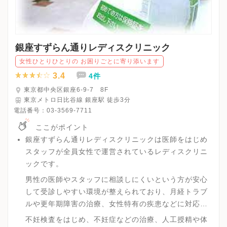
銀座すずらん通りレディスクリニック
女性ひとりひとりの お困りごとに寄り添います
3.4
4件
東京都中央区銀座6-9-7 8F
東京メトロ日比谷線 銀座駅 徒歩3分
電話番号：
03-3569-7711
ここがポイント
銀座すずらん通りレディスクリニックは医師をはじめ
スタッフが全員女性で運営されているレディスクリニ
ックです。
男性の医師やスタッフに相談しにくいという方が安心
して受診しやすい環境が整えられており、月経トラブ
ルや更年期障害の治療、女性特有の疾患などに対応し
ており女性のトータルケアを実践しています。
不妊検査をはじめ、不妊症などの治療、人工授精や体