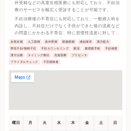
外受精などの高度生殖医療にも対応しており、不妊治
療のサービスを幅広く受診することが可能です。
不妊治療後の不育症にも対応しており、一般婦人科を
内設し、不妊症だけでなく子供ができた後の流産など
の問題にかかわる不育症、特に習慣性流産に対して改
善を取り組んでいます。
女医在籍
人工授精
体外受精
顕微授精
凍結保存
漢方処方
男性不妊/無精子症
不妊カウンセリング
駅近
腹腔鏡手術
不妊検査
漢方治療
タイミング療法
先進医療
プラセンタ
ブライダルチェック
子宮鏡検査
曜日
月
火
水
木
金
土
日