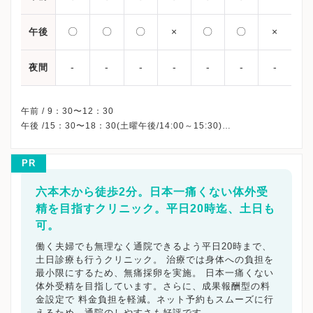
〇
〇
〇
×
〇
〇
×
午後
-
-
-
-
-
-
-
夜間
午前 / 9：30〜12：30
午後 /15：30〜18：30(土曜午後/14:00～15:30)
※木曜午後・祝日・日曜、休診
※詳細はクリニックHPを確認、または直接お問い合わせくださ
PR
六本木から徒歩2分。日本一痛くない体外受
精を目指すクリニック。平日20時迄、土日も
可。
働く夫婦でも無理なく通院できるよう平日20時まで、
土日診療も行うクリニック。 治療では身体への負担を
最小限にするため、無痛採卵を実施。 日本一痛くない
体外受精を目指しています。さらに、成果報酬型の料
金設定で 料金負担を軽減。ネット予約もスムーズに行
えるため、通院のしやすさも好評です。