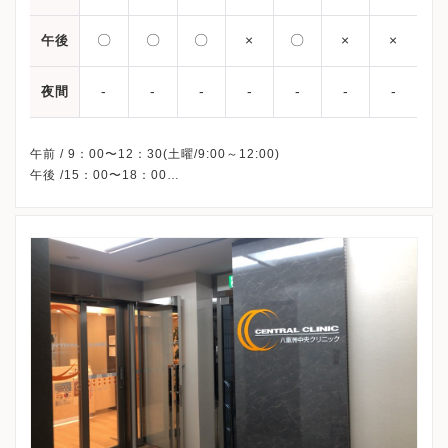
〇
〇
〇
×
〇
×
×
午後
-
-
-
-
-
-
-
夜間
午前 / 9：00〜12：30(土曜/9:00～12:00)
午後 /15：00〜18：00
※木曜午後・土曜午後・祝日・日曜、休診
※詳細はクリニックHPを確認、または直接お問い合わせくださ