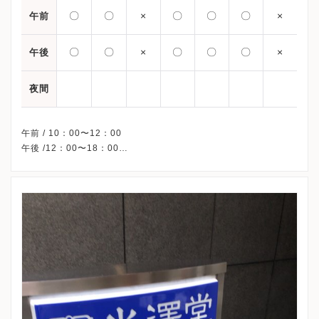
〇
〇
×
〇
〇
〇
×
午前
〇
〇
×
〇
〇
〇
×
午後
夜間
午前 / 10：00〜12：00
午後 /12：00〜18：00
※予約制
※水曜・祝日・日曜、休診
※詳細はクリニックHPを確認、または直接お問い合わせくださ