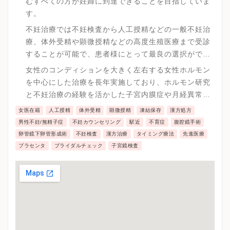
むすべての方が妊婦に到達できることを目指していま
す。
不妊治療では不妊検査から人工授精などの一般不妊治
療、体外受精や顕微授精などの高度生殖医療まで受診
することが可能で、患者様にとって最良の選択ができ
る環境を整えています。
女性のコンディションを大きく左右する女性ホルモン
を中心にした治療を長年実施しており、ホルモン研究
と不妊治療の経験を活かした子宮内膜症や月経異常、
更年期障害など女性特有の症状や疾患にも専門性の高
女医在籍
人工授精
体外受精
顕微授精
凍結保存
漢方処方
い治療が可能で年代に合わせた女性のトータルケアが
男性不妊/無精子症
不妊カウンセリング
駅近
不育症
腹腔鏡手術
可能です。
卵管鏡下卵管形成術
不妊検査
漢方治療
タイミング療法
先進医療
プラセンタ
ブライダルチェック
子宮鏡検査