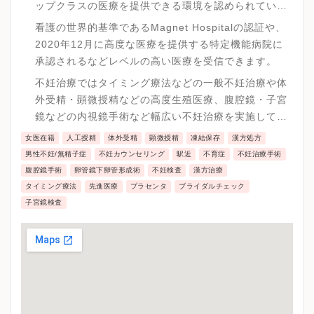
ップクラスの医療を提供できる環境を認められていま
す。
看護の世界的基準であるMagnet Hospitalの認証や、
2020年12月に高度な医療を提供する特定機能病院に
承認されるなどレベルの高い医療を受信できます。
不妊治療ではタイミング療法などの一般不妊治療や体
外受精・顕微授精などの高度生殖医療、腹腔鏡・子宮
鏡などの内視鏡手術など幅広い不妊治療を実施してい
ます。
女医在籍
人工授精
体外受精
顕微授精
凍結保存
漢方処方
男性不妊/無精子症
不妊カウンセリング
駅近
不育症
不妊治療手術
腹腔鏡手術
卵管鏡下卵管形成術
不妊検査
漢方治療
タイミング療法
先進医療
プラセンタ
ブライダルチェック
子宮鏡検査