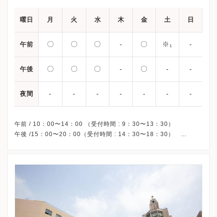
曜日
月
火
水
木
金
土
日
〇
〇
〇
-
〇
※₁
-
午前
〇
〇
〇
-
〇
-
-
午後
-
-
-
-
-
-
-
夜間
午前 / 10：00〜14：00 （受付時間 : 9：30〜13：30）
午後 /15：00〜20：00（受付時間 : 14：30〜18：30）
※₁・・・10：00〜15：30 （受付時間 : 9：30〜13：30）
休診日/ 木曜・土曜午後・日曜・祝日、休診
その他休診日/ 不明
予約/ 不要（平日午後と土曜日はWebでの順番取りが可能です。）
※初診の方は順番に関わらず18：00までにはご来院下さい。（土
曜日は13：00まで）
※受診前には必ずクリニックHPを確認、または直接お問い合わせ