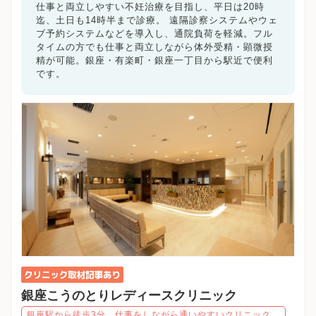
調布市
町田市
小金井市
小平市
日野市
東村山市
仕事と両立しやすい不妊治療を目指し、平日は20時
国分寺市
国立市
福生市
狛江市
東大和市
清瀬市
迄、土日も14時半まで診療。 遠隔診察システムやウェ
東久留米市
武蔵村山市
多摩市
稲城市
羽村市
ブ予約システムなどを導入し、通院負荷を軽減。フル
タイムの方でも仕事と両立しながら体外受精・顕微授
あきる野市
西東京市
東京都その他地域
精が可能。銀座・有楽町・銀座一丁目から駅近で便利
です。
キーワードで絞る
不妊カウンセリング
ブライダルチェック
不妊検査
タイミング療法
人工授精
体外受精
顕微授精
先進医療
男性不妊/無精子症
ED治療
漢方処方
プラセンタ
不育症
子宮鏡検査
腹腔鏡手術
駅近
女医在籍
不妊治療専門
凍結保存
電子決済可
マイナ受付
バリアフリー
クレジットカード利用可
オンライン診療
英語対応
銀座こうのとりレディースクリニック
銀座駅から徒歩3分。仕事をしながら通いやすいクリニック。