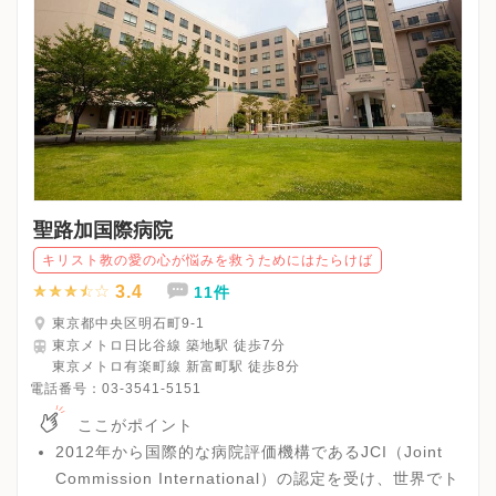
聖路加国際病院
キリスト教の愛の心が悩みを救うためにはたらけば
3.4
11件
東京都中央区明石町9-1
東京メトロ日比谷線 築地駅 徒歩7分
東京メトロ有楽町線 新富町駅 徒歩8分
電話番号：
03-3541-5151
ここがポイント
2012年から国際的な病院評価機構であるJCI（Joint
Commission International）の認定を受け、世界でト