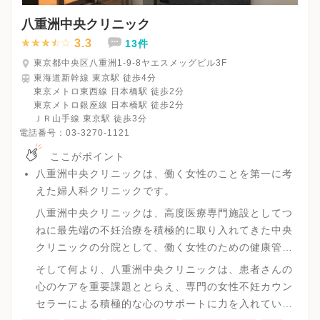
八重洲中央クリニック
3.3
13件
東京都中央区八重洲1-9-8ヤエスメッグビル3F
東海道新幹線 東京駅 徒歩4分
東京メトロ東西線 日本橋駅 徒歩2分
東京メトロ銀座線 日本橋駅 徒歩2分
ＪＲ山手線 東京駅 徒歩3分
電話番号：
03-3270-1121
ここがポイント
八重洲中央クリニックは、働く女性のことを第一に考
えた婦人科クリニックです。
八重洲中央クリニックは、高度医療専門施設としてつ
ねに最先端の不妊治療を積極的に取り入れてきた中央
クリニックの分院として、働く女性のための健康管理
と不妊治療を目的に開設されました。女性特有の病気
そして何より、八重洲中央クリニックは、患者さんの
に関する検診・治療を充実させることはもちろん、本
心のケアを重要課題ととらえ、専門の女性不妊カウン
院と連携することでより高度な不妊治療を前提とする
セラーによる積極的な心のサポートに力を入れていま
不妊治療を行っています。