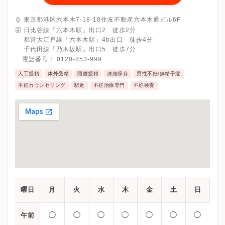
東京都港区六本木7-18-18住友不動産六本木通ビル6F
日比谷線「六本木駅」出口2 徒歩2分
都営大江戸線「六本木駅」4b出口 徒歩4分
千代田線「乃木坂駅」出口5 徒歩7分
電話番号：
0120-853-999
人工授精
体外受精
顕微授精
凍結保存
男性不妊/無精子症
不妊カウンセリング
駅近
不妊治療専門
不妊検査
曜日
月
火
水
木
金
土
日
◯
◯
◯
◯
◯
◯
◯
午前