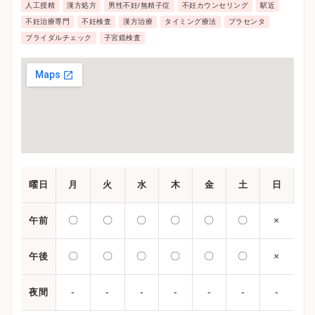
す。
人工授精
漢方処方
男性不妊/無精子症
不妊カウンセリング
駅近
不妊治療専門
不妊検査
漢方治療
タイミング療法
プラセンタ
ブライダルチェック
子宮鏡検査
曜日
月
火
水
木
金
土
日
〇
〇
〇
〇
〇
〇
×
午前
〇
〇
〇
〇
〇
〇
×
午後
-
-
-
-
-
-
-
夜間