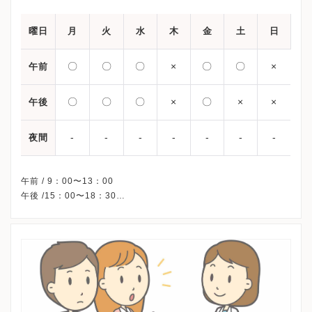
曜日
月
火
水
木
金
土
日
〇
〇
〇
×
〇
〇
×
午前
〇
〇
〇
×
〇
×
×
午後
-
-
-
-
-
-
-
夜間
午前 / 9：00〜13：00
午後 /15：00〜18：30
※木曜・土曜午後・祝日・日曜、休診
※当院は予約制ではありません。
※詳細はクリニックHPを確認、または直接お問い合わせくださ