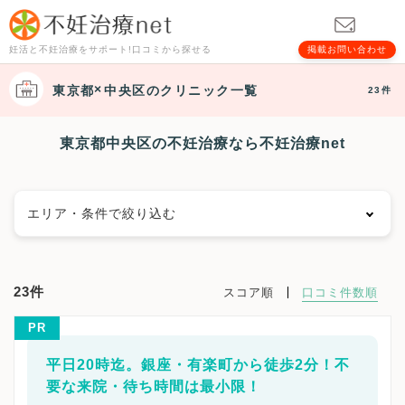
妊活と不妊治療をサポート!口コミから探せる
掲載お問い合わせ
東京都
中央区
のクリニック一覧
23件
東京都中央区の不妊治療なら不妊治療net
エリア・条件で絞り込む
エリアで絞る
23件
スコア順
口コミ件数順
千代田区
中央区
港区
新宿区
文京区
台東区
PR
墨田区
江東区
品川区
目黒区
大田区
世田谷区
渋谷区
中野区
杉並区
豊島区
北区
荒川区
平日20時迄。銀座・有楽町から徒歩2分！不
板橋区
練馬区
足立区
葛飾区
江戸川区
八王子市
要な来院・待ち時間は最小限！
立川市
武蔵野市
三鷹市
青梅市
府中市
昭島市