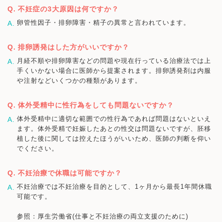
不妊症の3大原因は何ですか？
卵管性因子・排卵障害・精子の異常と言われています。
排卵誘発はした方がいいですか？
月経不順や排卵障害などの問題や現在行っている治療法では上
手くいかない場合に医師から提案されます。排卵誘発剤は内服
や注射などいくつかの種類があります。
体外受精中に性行為をしても問題ないですか？
体外受精中に適切な範囲での性行為であれば問題はないといえ
ます。体外受精で妊娠したあとの性交は問題ないですが、胚移
植した後に関しては控えたほうがいいため、医師の判断を仰い
でください。
不妊治療で休職は可能ですか？
不妊治療では不妊治療を目的として、1ヶ月から最長1年間休職
可能です。
参照：厚生労働省(仕事と不妊治療の両立支援のために)