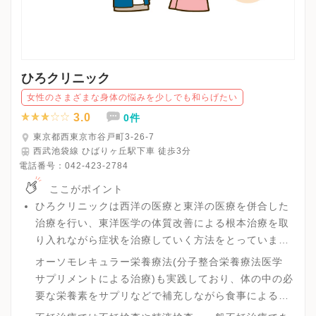
ひろクリニック
女性のさまざまな身体の悩みを少しでも和らげたい
3.0
0件
東京都西東京市谷戸町3-26-7
西武池袋線 ひばりヶ丘駅下車 徒歩3分
電話番号：
042-423-2784
ここがポイント
ひろクリニックは西洋の医療と東洋の医療を併合した
治療を行い、東洋医学の体質改善による根本治療を取
り入れながら症状を治療していく方法をとっていま
す。
オーソモレキュラー栄養療法(分子整合栄養療法医学
サプリメントによる治療)も実践しており、体の中の必
要な栄養素をサプリなどで補充しながら食事による栄
養バランスを整え、体の内部から症状を良くしていく