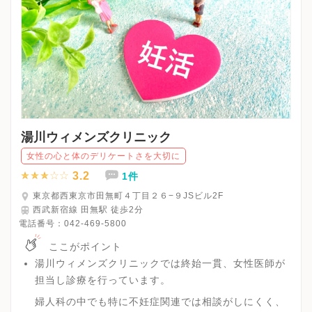
湯川ウィメンズクリニック
女性の心と体のデリケートさを大切に
3.2
1件
東京都西東京市田無町４丁目２６−９JSビル2F
西武新宿線 田無駅 徒歩2分
電話番号：
042-469-5800
ここがポイント
湯川ウィメンズクリニックでは終始一貫、女性医師が
担当し診療を行っています。
婦人科の中でも特に不妊症関連では相談がしにくく、