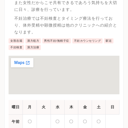
また女性だからこそ共有できるであろう気持ちを大切
に日々、診療を行っています。
不妊治療では不妊検査とタイミング療法を行ってお
り、体外受精や顕微授精は他のクリニックへの紹介と
なります。
女医在籍
漢方処方
男性不妊/無精子症
不妊カウンセリング
駅近
不妊検査
漢方治療
曜日
月
火
水
木
金
土
日
〇
〇
〇
〇
〇
午前