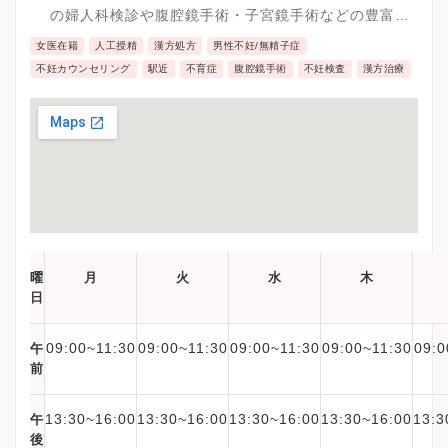
の婦人科検診や腹腔鏡手術・子宮鏡手術などの豊富な
実績があり、不妊検査で不妊症の原因が見つかった場
女医在籍
人工授精
漢方処方
男性不妊/無精子症
合にも病院内で完結することが可能です。
不妊カウンセリング
駅近
不育症
腹腔鏡手術
不妊検査
漢方治療
曜
月
火
水
木
日
09:00~11:30
09:00~11:30
09:00~11:30
09:00~11:30
09:0
午
前
13:30~16:00
13:30~16:00
13:30~16:00
13:30~16:00
13:3
午
後