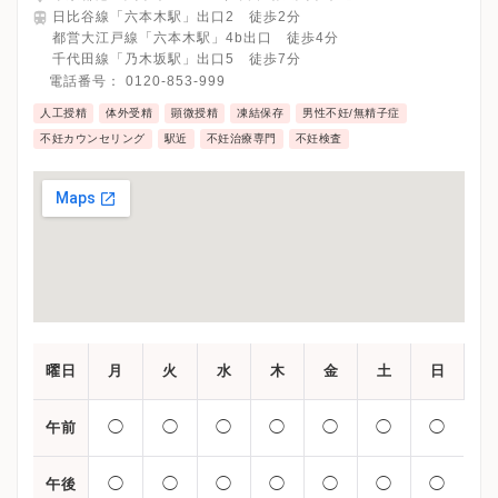
日比谷線「六本木駅」出口2 徒歩2分
都営大江戸線「六本木駅」4b出口 徒歩4分
千代田線「乃木坂駅」出口5 徒歩7分
電話番号：
0120-853-999
人工授精
体外受精
顕微授精
凍結保存
男性不妊/無精子症
不妊カウンセリング
駅近
不妊治療専門
不妊検査
曜日
月
火
水
木
金
土
日
◯
◯
◯
◯
◯
◯
◯
午前
◯
◯
◯
◯
◯
◯
◯
午後