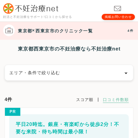
妊活と不妊治療をサポート!口コミから探せる
掲載お問い合わせ
東京都
西東京市
のクリニック一覧
4件
東京都西東京市の不妊治療なら不妊治療net
エリア・条件で絞り込む
エリアで絞る
4件
スコア順
口コミ件数順
千代田区
中央区
港区
新宿区
文京区
台東区
PR
墨田区
江東区
品川区
目黒区
大田区
世田谷区
渋谷区
中野区
杉並区
豊島区
北区
荒川区
平日20時迄。銀座・有楽町から徒歩2分！不
板橋区
練馬区
足立区
葛飾区
江戸川区
八王子市
要な来院・待ち時間は最小限！
立川市
武蔵野市
三鷹市
青梅市
府中市
昭島市