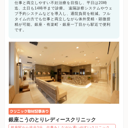
調布市
町田市
小金井市
小平市
日野市
東村山市
仕事と両立しやすい不妊治療を目指し、平日は20時
国分寺市
国立市
福生市
狛江市
東大和市
清瀬市
迄、土日も14時半まで診療。 遠隔診察システムやウェ
東久留米市
武蔵村山市
多摩市
稲城市
羽村市
ブ予約システムなどを導入し、通院負荷を軽減。フル
タイムの方でも仕事と両立しながら体外受精・顕微授
あきる野市
西東京市
東京都その他地域
精が可能。銀座・有楽町・銀座一丁目から駅近で便利
です。
キーワードで絞る
不妊カウンセリング
ブライダルチェック
不妊検査
タイミング療法
人工授精
体外受精
顕微授精
先進医療
男性不妊/無精子症
ED治療
漢方処方
プラセンタ
不育症
子宮鏡検査
腹腔鏡手術
駅近
女医在籍
不妊治療専門
凍結保存
電子決済可
マイナ受付
バリアフリー
クレジットカード利用可
オンライン診療
英語対応
銀座こうのとりレディースクリニック
銀座駅から徒歩3分。仕事をしながら通いやすいクリニック。