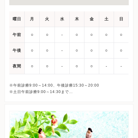
曜日
月
火
水
木
金
土
日
○
○
‐
○
○
○
○
午前
○
○
‐
○
○
○
○
午後
○
○
‐
○
○
‐
‐
夜間
※午前診療9:00～14:00、午後診療15:30～20:00
※土日午前診療9:00～14:30まで
最終受付は下記となります。
平日午前： 13:30
平日午後：19:30
土日： 14:00