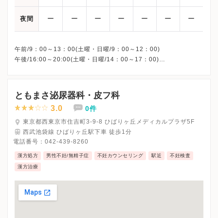
ー
ー
ー
ー
ー
ー
ー
夜間
午前/9：00～13：00(土曜・日曜/9：00～12：00)
午後/16:00～20:00(土曜・日曜/14：00～17：00)
※祝日も診療しています
※お電話受付時間 ①13:00まで ②19:30まで ③12:00まで
ともまさ泌尿器科・皮フ科
3.0
0件
東京都西東京市住吉町3-9-8 ひばりヶ丘メディカルプラザ5F
西武池袋線 ひばりヶ丘駅下車 徒歩1分
電話番号：
042-439-8260
漢方処方
男性不妊/無精子症
不妊カウンセリング
駅近
不妊検査
漢方治療