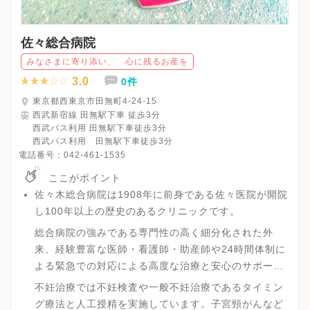
佐々総合病院
みなさまに寄り添い、 心に残るお産を
3.0
0件
東京都西東京市田無町4-24-15
西武新宿線 田無駅下車 徒歩3分
西武バス利用 田無駅下車徒歩3分
西武バス利用 田無駅下車徒歩3分
電話番号：
042-461-1535
ここがポイント
佐々木総合病院は1908年に前身である佐々医院が開院
し100年以上の歴史のあるクリニックです。
総合病院の強みである専門性の高く細分化された外
来、経験豊富な医師・看護師・助産師や24時間体制に
よる緊急での対応による高度な治療と安心のサポート
があります。
不妊治療では不妊検査や一般不妊治療であるタイミン
グ療法と人工授精を実施しています。子宮頸がんなど