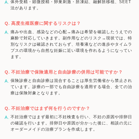
体外受精・顕微授精・卵巣刺激・胚凍結、融解胚移植、SEET
法があります。
高度生殖医療に関するリスクは？
痛みや出血、感染などの心配→痛みは希望を確認したうえでの
麻酔で対応していきます。副作用などのリスク→現状では、特
別なリスクは確認されておらず、培養液などの進歩やタイムラ
プスの環境から自然な妊娠に近い環境を作れるようになってい
ます。
不妊治療で保険適用と自由診療の併用は可能ですか？
保険診療と自由診療は混合することは厚生労働省から禁止され
ています。診療の一部でも自由診療を適用する場合、全ての治
療は保険対象となります。
不妊治療ではまず何を行うのですか？
不妊治療ではまず最初に不妊検査を行い、不妊の原因や排卵日
の確認を行います。排卵日や原因が分かった後に、相談の元に
オーダーメイドの治療プランを作成します。