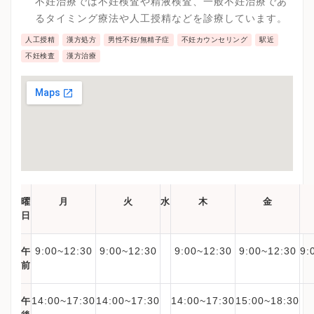
不妊治療では不妊検査や精液検査、一般不妊治療であ
治療を行っており、妊娠しやすい身体づくりを行う事
るタイミング療法や人工授精などを診療しています。
で妊娠率を上げる取り組みを実践しています。
人工授精
漢方処方
男性不妊/無精子症
不妊カウンセリング
駅近
不妊検査
漢方治療
曜
月
火
水
木
金
日
9:00~12:30
9:00~12:30
9:00~12:30
9:00~12:30
9:
午
前
14:00~17:30
14:00~17:30
14:00~17:30
15:00~18:30
午