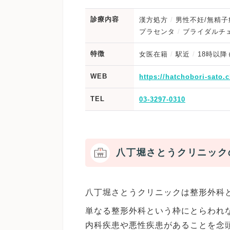
診療内容
漢方処方
男性不妊/無精子
プラセンタ
ブライダルチ
特徴
女医在籍
駅近
18時以降
WEB
https://hatchobori-sato.c
TEL
03-3297-0310
八丁堀さとうクリニック
八丁堀さとうクリニックは整形外科
単なる整形外科という枠にとらわれ
内科疾患や悪性疾患があることを念