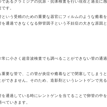
つであるクラミジアの抗原・抗体検査を行い現在と過去に
査です。
管という受精のための重要な器官にフィルムのような癒着
管を通過できなくなる卵管因子という不妊症の大きな原因
非常に小さく超音波検査でも調べることができない管の通
る重要な管で、この管が炎症や癒着などで閉塞してしまう
とができません。そのため、造影剤というレントゲンで光
管を通過している時にレントゲンを当てることで卵管の中
調べていきます。