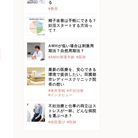
る
い
#費用
へ
精子改善は手軽にできる？
妊活スタートする方法っ
て？
AMHが低い場合は刺激周
期法？自然周期法？
#AMH/卵巣年齢
#医師
最新の医療を、安心できる
環境で提供したい。田園都
よ
市レディースクリニック院
長の想い
っ
#体外受精
#不妊治療
#インタビュー
育
不妊治療と仕事の両立はス
トレスが一杯。どんな病院
カ
を選ぶべき？
つ
#病院選び
#医師