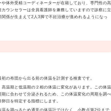
ーや体外受精コーディネーターが在籍しており、専門性の
妊カウンセラーは全員看護師を兼務していますので診察に
頼関係が生まえて2人3脚で不妊治療が進めれるようになっ
最初の布団から出る前の体温を計測する検査です。
、高温期と低温期の２相の体温に変化があります。この体
周期に合わせて分泌されるため、この体温変化の周期を調
排卵日を特定する指標にします。
体温を調べるため通常の体温計ではなく、小数点第2位まで