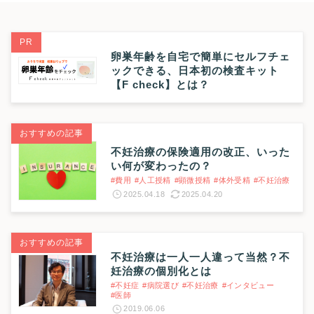
PR
卵巣年齢を自宅で簡単にセルフチェ
ックできる、日本初の検査キット
【F check】とは？
おすすめの記事
不妊治療の保険適用の改正、いった
い何が変わったの？
#費用
#人工授精
#顕微授精
#体外受精
#不妊治療
2025.04.18
2025.04.20
おすすめの記事
不妊治療は一人一人違って当然？不
妊治療の個別化とは
#不妊症
#病院選び
#不妊治療
#インタビュー
#医師
2019.06.06