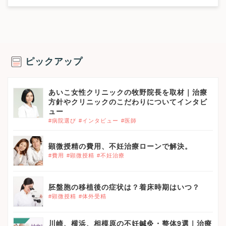
ピックアップ
あいこ女性クリニックの牧野院長を取材｜治療
方針やクリニックのこだわりについてインタビ
ュー
#病院選び
#インタビュー
#医師
顕微授精の費用、不妊治療ローンで解決。
#費用
#顕微授精
#不妊治療
胚盤胞の移植後の症状は？着床時期はいつ？
#顕微授精
#体外受精
川崎、横浜、相模原の不妊鍼灸・整体9選｜治療