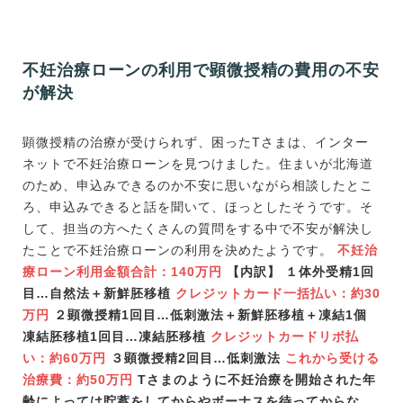
不妊治療ローンの利用で顕微授精の費用の不安
が解決
顕微授精の治療が受けられず、困ったTさまは、インター
ネットで不妊治療ローンを見つけました。住まいが北海道
のため、申込みできるのか不安に思いながら相談したとこ
ろ、申込みできると話を聞いて、ほっとしたそうです。そ
して、担当の方へたくさんの質問をする中で不安が解決し
たことで不妊治療ローンの利用を決めたようです。
不妊治
療ローン利用金額合計：140万円
【内訳】 １体外受精1回
目…自然法＋新鮮胚移植
クレジットカード一括払い：約30
万円
２顕微授精1回目…低刺激法＋新鮮胚移植＋凍結1個
凍結胚移植1回目…凍結胚移植
クレジットカードリボ払
い：約60万円
３顕微授精2回目…低刺激法
これから受ける
治療費：約50万円
Tさまのように不妊治療を開始された年
齢によっては貯蓄をしてからやボーナスを待ってからな