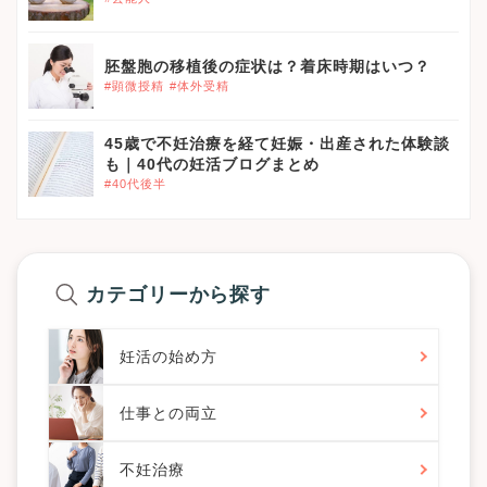
}}
胚盤胞の移植後の症状は？着床時期はいつ？
#顕微授精
#体外受精
}}
45歳で不妊治療を経て妊娠・出産された体験談
も｜40代の妊活ブログまとめ
#40代後半
カテゴリーから探す
妊活の始め方
仕事との両立
不妊治療