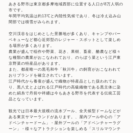
あきる野市は東京都多摩地域西部に位置する人口が8万人弱の
市です。
年間平均気温は約13℃と内陸性気候であり、冬は冷え込み山
間部では積雪がみられます。
空川渓谷をはじめとした景勝地が多くあり、キャンプやバー
ベキューなど都心近郊型のレジャー・スポットとして楽しめ
る場所が多くあります。
農業が盛んで稲作や野菜、花き、果樹、畜産、酪農など様々
な種類の農業がおこなわれており、のらぼう菜という江戸東
京野菜の特産品があります。
また、都産唯一の黒毛和牛「秋川牛」の飼育がおこなわれて
おりブランドを確立されています。
江戸時代から養蚕が盛んで織物が特産品とした扱われてお
り、黒八丈とよばれる江戸時代の高級織物である黒主体に染
めた絹糸で丹前や袢纏は今もあきる野市を代表する伝統工芸
品となっています。
観光では日本最大規模の流水プール、全天候型ドームなどが
ある東京サマーランドがあります。、屋内プール中心の「ア
ドベンチャードーム」・屋外プールの「アドベンチャーラグ
ーン」・様々なアトラクションを楽しめる「スリルマウンテ