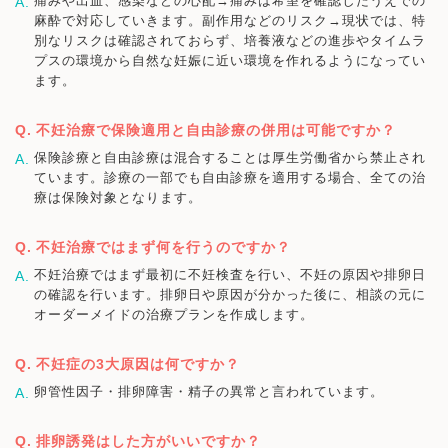
痛みや出血、感染などの心配→痛みは希望を確認したうえでの
麻酔で対応していきます。副作用などのリスク→現状では、特
別なリスクは確認されておらず、培養液などの進歩やタイムラ
プスの環境から自然な妊娠に近い環境を作れるようになってい
ます。
不妊治療で保険適用と自由診療の併用は可能ですか？
保険診療と自由診療は混合することは厚生労働省から禁止され
ています。診療の一部でも自由診療を適用する場合、全ての治
療は保険対象となります。
不妊治療ではまず何を行うのですか？
不妊治療ではまず最初に不妊検査を行い、不妊の原因や排卵日
の確認を行います。排卵日や原因が分かった後に、相談の元に
オーダーメイドの治療プランを作成します。
不妊症の3大原因は何ですか？
卵管性因子・排卵障害・精子の異常と言われています。
排卵誘発はした方がいいですか？