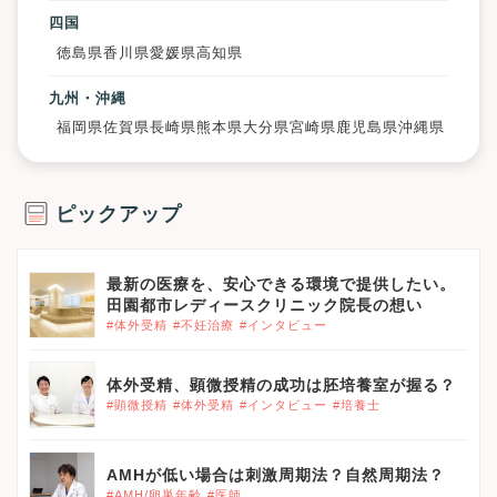
四国
徳島県
香川県
愛媛県
高知県
九州・沖縄
福岡県
佐賀県
長崎県
熊本県
大分県
宮崎県
鹿児島県
沖縄県
ピックアップ
最新の医療を、安心できる環境で提供したい。
田園都市レディースクリニック院長の想い
#体外受精
#不妊治療
#インタビュー
体外受精、顕微授精の成功は胚培養室が握る？
#顕微授精
#体外受精
#インタビュー
#培養士
AMHが低い場合は刺激周期法？自然周期法？
#AMH/卵巣年齢
#医師