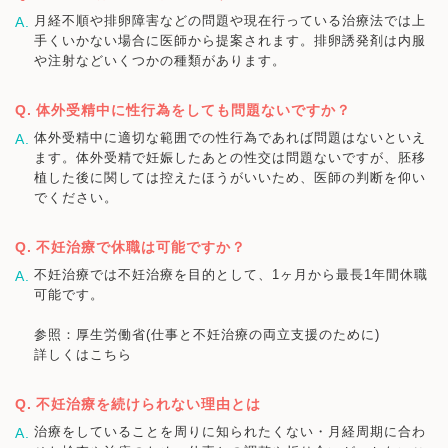
月経不順や排卵障害などの問題や現在行っている治療法では上
手くいかない場合に医師から提案されます。排卵誘発剤は内服
や注射などいくつかの種類があります。
体外受精中に性行為をしても問題ないですか？
体外受精中に適切な範囲での性行為であれば問題はないといえ
ます。体外受精で妊娠したあとの性交は問題ないですが、胚移
植した後に関しては控えたほうがいいため、医師の判断を仰い
でください。
不妊治療で休職は可能ですか？
不妊治療では不妊治療を目的として、1ヶ月から最長1年間休職
可能です。
参照：厚生労働省(仕事と不妊治療の両立支援のために)
詳しくはこちら
不妊治療を続けられない理由とは
治療をしていることを周りに知られたくない・月経周期に合わ