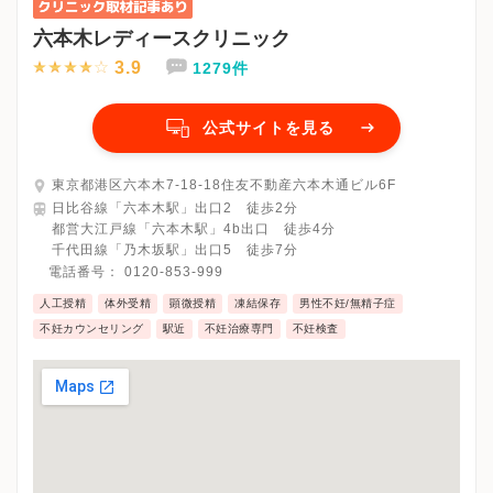
六本木レディースクリニック
3.9
1279件
公式サイトを見る
東京都港区六本木7-18-18住友不動産六本木通ビル6F
日比谷線「六本木駅」出口2 徒歩2分
都営大江戸線「六本木駅」4b出口 徒歩4分
千代田線「乃木坂駅」出口5 徒歩7分
電話番号：
0120-853-999
人工授精
体外受精
顕微授精
凍結保存
男性不妊/無精子症
不妊カウンセリング
駅近
不妊治療専門
不妊検査