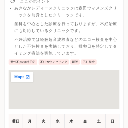
ここがポイント
あきなかレディースクリニックは森田ウィメンズクリ
ニックを前身としたクリニックです。
産科を中心とした診療を行っておりますが、不妊治療
にも対応しているクリニックです。
不妊治療では経腟超音波検査などのエコー検査を中心
とした不妊検査を実施しており、排卵日を特定してタ
イミング療法を実施しています。
男性不妊/無精子症
不妊カウンセリング
駅近
不妊検査
曜日
月
火
水
木
金
土
日