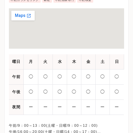
曜日
月
火
水
木
金
土
日
◯
◯
◯
◯
◯
◯
◯
午前
◯
◯
◯
◯
◯
◯
◯
午後
ー
ー
ー
ー
ー
ー
ー
夜間
午前/9：00～13：00(土曜・日曜/9：00～12：00)
午後/16:00～20:00(土曜・日曜/14：00～17：00)