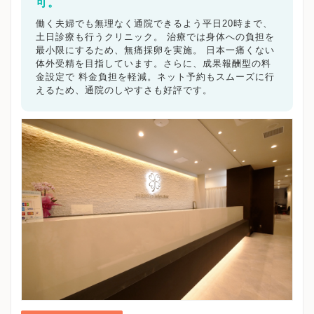
調布市
可。
町田市
小金井市
小平市
日野市
東村山市
国分寺市
国立市
福生市
狛江市
東大和市
清瀬市
働く夫婦でも無理なく通院できるよう平日20時まで、
東久留米市
武蔵村山市
多摩市
稲城市
羽村市
土日診療も行うクリニック。 治療では身体への負担を
あきる野市
西東京市
東京都その他地域
最小限にするため、無痛採卵を実施。 日本一痛くない
体外受精を目指しています。さらに、成果報酬型の料
金設定で 料金負担を軽減。ネット予約もスムーズに行
キーワードで絞る
えるため、通院のしやすさも好評です。
不妊カウンセリング
ブライダルチェック
不妊検査
タイミング療法
人工授精
体外受精
顕微授精
先進医療
男性不妊/無精子症
ED治療
漢方処方
プラセンタ
不育症
子宮鏡検査
腹腔鏡手術
駅近
女医在籍
不妊治療専門
凍結保存
電子決済可
マイナ受付
バリアフリー
クレジットカード利用可
オンライン診療
英語対応