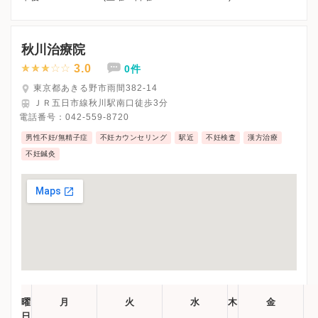
※祝日も診療しています
※お電話受付時間 ①13:00まで ②19:30まで ③12:00まで
秋川治療院
3.0
0件
東京都あきる野市雨間382-14
ＪＲ五日市線秋川駅南口徒歩3分
電話番号：
042-559-8720
男性不妊/無精子症
不妊カウンセリング
駅近
不妊検査
漢方治療
不妊鍼灸
曜
月
火
水
木
金
日