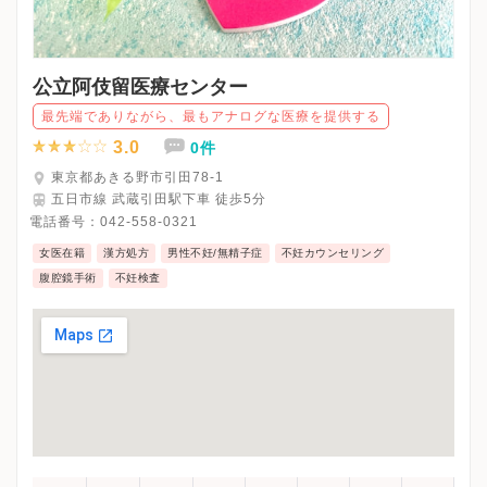
公立阿伎留医療センター
最先端でありながら、最もアナログな医療を提供する
3.0
0件
東京都あきる野市引田78-1
五日市線 武蔵引田駅下車 徒歩5分
電話番号：
042-558-0321
女医在籍
漢方処方
男性不妊/無精子症
不妊カウンセリング
腹腔鏡手術
不妊検査