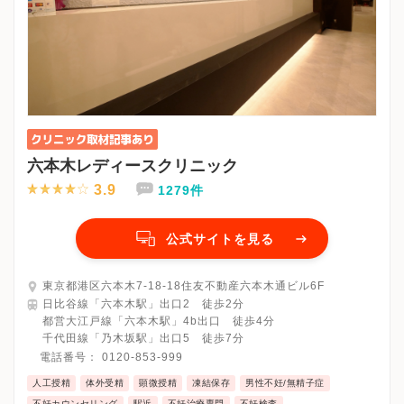
六本木レディースクリニック
3.9
1279件
公式サイトを見る
東京都港区六本木7-18-18住友不動産六本木通ビル6F
日比谷線「六本木駅」出口2 徒歩2分
都営大江戸線「六本木駅」4b出口 徒歩4分
千代田線「乃木坂駅」出口5 徒歩7分
電話番号：
0120-853-999
人工授精
体外受精
顕微授精
凍結保存
男性不妊/無精子症
不妊カウンセリング
駅近
不妊治療専門
不妊検査