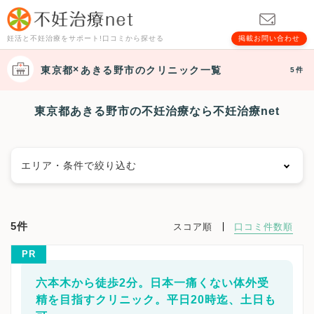
妊活と不妊治療をサポート!口コミから探せる
掲載お問い合わせ
東京都
あきる野市
のクリニック一覧
5件
東京都あきる野市の不妊治療なら不妊治療net
エリア・条件で絞り込む
エリアで絞る
5件
スコア順
口コミ件数順
千代田区
中央区
港区
新宿区
文京区
台東区
PR
墨田区
江東区
品川区
目黒区
大田区
世田谷区
渋谷区
中野区
杉並区
豊島区
北区
荒川区
六本木から徒歩2分。日本一痛くない体外受
板橋区
練馬区
足立区
葛飾区
江戸川区
八王子市
精を目指すクリニック。平日20時迄、土日も
立川市
武蔵野市
三鷹市
青梅市
府中市
昭島市