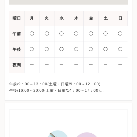
曜日
月
火
水
木
金
土
日
◯
◯
◯
◯
◯
◯
◯
午前
◯
◯
◯
◯
◯
◯
◯
午後
ー
ー
ー
ー
ー
ー
ー
夜間
午前/9：00～13：00(土曜・日曜/9：00～12：00)
午後/16:00～20:00(土曜・日曜/14：00～17：00)
※祝日も診療しています
※お電話受付時間 ①13:00まで ②19:30まで ③12:00まで