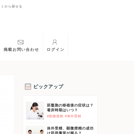
コミから探せる
掲載お問い合わせ
ログイン
ピックアップ
胚盤胞の移植後の症状は？
着床時期はいつ？
#顕微授精
#体外受精
体外受精、顕微授精の成功
は胚培養室が握る？