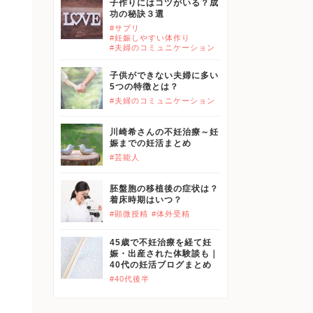
子作りにはコツがいる？成
}}
功の秘訣３選
#サプリ
#妊娠しやすい体作り
#夫婦のコミュニケーション
}}
子供ができない夫婦に多い
5つの特徴とは？
#夫婦のコミュニケーション
}}
川崎希さんの不妊治療～妊
娠までの妊活まとめ
#芸能人
}}
胚盤胞の移植後の症状は？
着床時期はいつ？
#顕微授精
#体外受精
45歳で不妊治療を経て妊
}}
娠・出産された体験談も｜
40代の妊活ブログまとめ
#40代後半