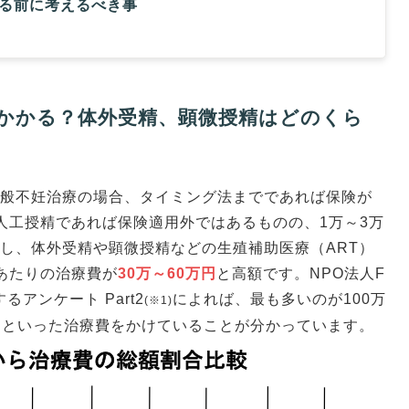
る前に考えるべき事
かかる？体外受精、顕微授精はどのくら
般不妊治療の場合、タイミング法までであれば保険が
人工授精であれば保険適用外ではあるものの、1万～3万
し、体外受精や顕微授精などの生殖補助医療（ART）
あたりの治療費が
30万～60万円
と高額です。NPO法人F
るアンケート Part2
によれば、最も多いのが100万
(※1)
万円といった治療費をかけていることが分かっています。