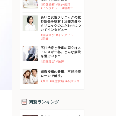
#顕微授精
#体外受精
#インタビュー
#培養士
あいこ女性クリニックの牧
野院長を取材｜治療方針や
クリニックのこだわりにつ
いてインタビュー
#病院選び
#インタビュー
#医師
不妊治療と仕事の両立はス
トレスが一杯。どんな病院
を選ぶべき？
#病院選び
#医師
顕微授精の費用、不妊治療
ローンで解決。
#費用
#顕微授精
#不妊治療
閲覧ランキング