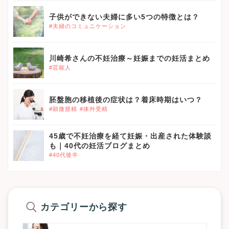
}}
子供ができない夫婦に多い5つの特徴とは？
#夫婦のコミュニケーション
}}
川崎希さんの不妊治療～妊娠までの妊活まとめ
#芸能人
}}
胚盤胞の移植後の症状は？着床時期はいつ？
#顕微授精
#体外受精
}}
45歳で不妊治療を経て妊娠・出産された体験談
も｜40代の妊活ブログまとめ
#40代後半
カテゴリーから探す