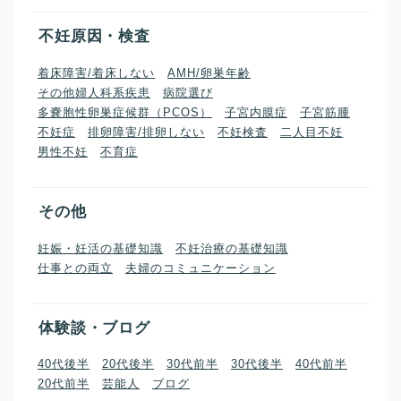
不妊原因・検査
着床障害/着床しない
AMH/卵巣年齢
その他婦人科系疾患
病院選び
多嚢胞性卵巣症候群（PCOS）
子宮内膜症
子宮筋腫
不妊症
排卵障害/排卵しない
不妊検査
二人目不妊
男性不妊
不育症
その他
妊娠・妊活の基礎知識
不妊治療の基礎知識
仕事との両立
夫婦のコミュニケーション
体験談・ブログ
40代後半
20代後半
30代前半
30代後半
40代前半
20代前半
芸能人
ブログ