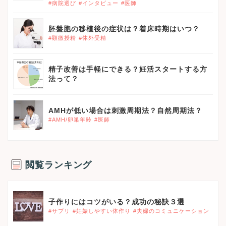
#病院選び
#インタビュー
#医師
胚盤胞の移植後の症状は？着床時期はいつ？
#顕微授精
#体外受精
精子改善は手軽にできる？妊活スタートする方
法って？
AMHが低い場合は刺激周期法？自然周期法？
#AMH/卵巣年齢
#医師
閲覧ランキング
}}
子作りにはコツがいる？成功の秘訣３選
#サプリ
#妊娠しやすい体作り
#夫婦のコミュニケーション