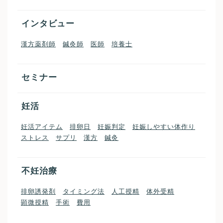
インタビュー
漢方薬剤師
鍼灸師
医師
培養士
セミナー
妊活
妊活アイテム
排卵日
妊娠判定
妊娠しやすい体作り
ストレス
サプリ
漢方
鍼灸
不妊治療
排卵誘発剤
タイミング法
人工授精
体外受精
顕微授精
手術
費用