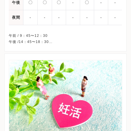
〇
〇
〇
-
〇
-
-
午後
-
-
-
-
-
-
-
夜間
午前 / 9：45〜12：30
午後 /14：45〜18：30
△・・・8：45〜11：30
※木曜・日曜・祝日、休診（ART特別指定外来のみ行います）
※土曜午後は特別予約のみです。
※詳細はクリニックHPを確認、または直接お問い合わせくださ