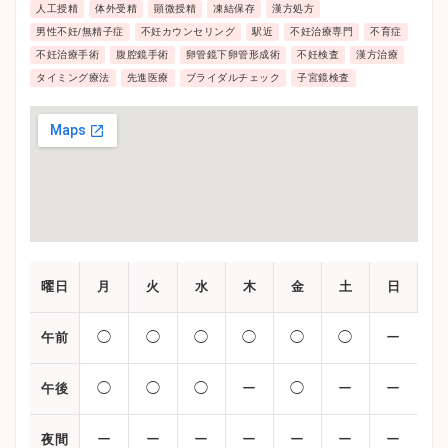
以上の1087人に限ってみた場合でも、約43％の方が
人工授精
体外受精
顕微授精
凍結保存
漢方処方
一般不妊治療で妊娠されています。
男性不妊/無精子症
不妊カウンセリング
駅近
不妊治療専門
不育症
不妊治療手術
腹腔鏡手術
卵管鏡下卵管形成術
不妊検査
漢方治療
タイミング療法
先進医療
ブライダルチェック
子宮鏡検査
曜日
月
火
水
木
金
土
日
◯
◯
◯
◯
◯
◯
ー
午前
◯
◯
◯
ー
◯
ー
ー
午後
ー
ー
ー
ー
ー
ー
ー
夜間