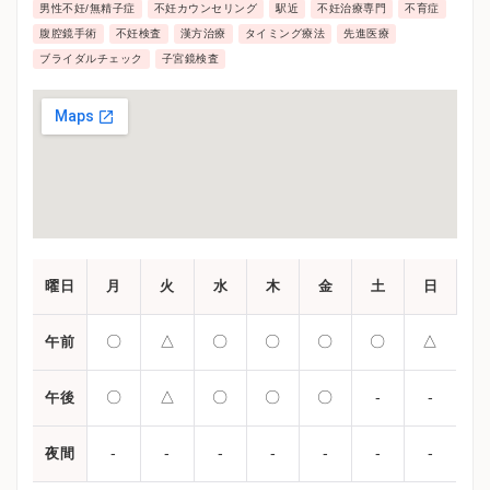
男性不妊/無精子症
不妊カウンセリング
駅近
不妊治療専門
不育症
腹腔鏡手術
不妊検査
漢方治療
タイミング療法
先進医療
ブライダルチェック
子宮鏡検査
曜日
月
火
水
木
金
土
日
〇
△
〇
〇
〇
〇
△
午前
〇
△
〇
〇
〇
-
-
午後
-
-
-
-
-
-
-
夜間