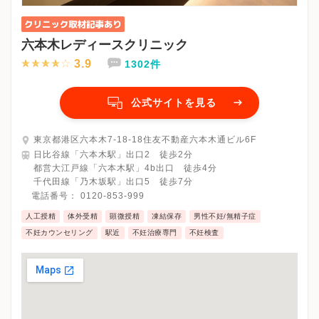
六本木レディースクリニック
3.9
1302件
公式サイトを見る
東京都港区六本木7-18-18住友不動産六本木通ビル6F
日比谷線「六本木駅」出口2 徒歩2分
都営大江戸線「六本木駅」4b出口 徒歩4分
千代田線「乃木坂駅」出口5 徒歩7分
電話番号：
0120-853-999
人工授精
体外受精
顕微授精
凍結保存
男性不妊/無精子症
不妊カウンセリング
駅近
不妊治療専門
不妊検査