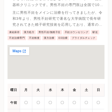
器科クリニックです。男性不妊の専門医は全国で100
名に満たないと言われていますが、エス・セットクリ
主に男性不妊をメインに治療を行ってきましたが、令
ニックには経験豊富な男性不妊の専門医が6名在籍し
和3年より、男性不妊研究で著名な大学病院で長年研
ています。
究されてきた精子研究技術を応用しており、通常の不
妊外来では行うことの出来ない精子精密検査および高
凍結保存
漢方処方
男性不妊/無精子症
不妊カウンセリング
駅近
精度な精子の選別技術を用いDNA損傷の少ない良好精
不妊治療専門
不妊検査
漢方治療
ED治療
ブライダルチェック
子を選り分けて用いる新たな人工授精を治療に加えて
います。
曜日
月
火
水
木
金
土
日
〇
〇
〇
〇
〇
〇
〇
午前