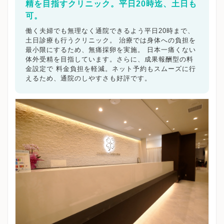
精を目指すクリニック。平日20時迄、土日も
可。
働く夫婦でも無理なく通院できるよう平日20時まで、
土日診療も行うクリニック。 治療では身体への負担を
最小限にするため、無痛採卵を実施。 日本一痛くない
体外受精を目指しています。さらに、成果報酬型の料
金設定で 料金負担を軽減。ネット予約もスムーズに行
えるため、通院のしやすさも好評です。