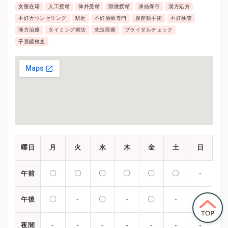
ンバランスが崩れたり生活習慣病による妊娠率の低下
女医在籍
人工授精
体外受精
顕微授精
凍結保存
漢方処方
を防いでいます。
不妊カウンセリング
駅近
不妊治療専門
腹腔鏡手術
不妊検査
漢方治療
タイミング療法
先進医療
ブライダルチェック
子宮鏡検査
曜日
月
火
水
木
金
土
日
〇
〇
〇
〇
〇
〇
-
午前
〇
-
〇
-
〇
-
-
午後
-
-
-
-
-
-
-
夜間