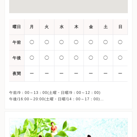
曜日
月
火
水
木
金
土
日
◯
◯
◯
◯
◯
◯
◯
午前
◯
◯
◯
◯
◯
◯
◯
午後
ー
ー
ー
ー
ー
ー
ー
夜間
午前/9：00～13：00(土曜・日曜/9：00～12：00)
午後/16:00～20:00(土曜・日曜/14：00～17：00)
※祝日も診療しています
※お電話受付時間 ①13:00まで ②19:30まで ③12:00まで