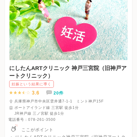
にしたんARTクリニック 神戸三宮院（旧神戸ア
ートクリニック）
妊娠という結果に導く
3.6
20件
兵庫県神戸市中央区雲井通7-1-1 ミント神戸15F
ポートアイランド線 三宮駅 徒歩1分
JR神戸線 三ノ宮駅 徒歩1分
電話番号：
078-261-3500
ここがポイント