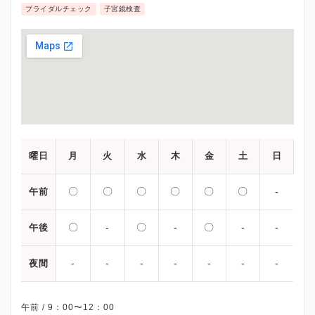
ブライダルチェック
子宮鏡検査
曜日
月
火
水
木
金
土
日
〇
〇
〇
〇
〇
〇
-
午前
〇
-
〇
-
〇
-
-
午後
-
-
-
-
-
-
-
夜間
午前 / 9：00〜12：00