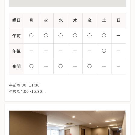
曜日
月
火
水
木
金
土
日
◯
◯
◯
◯
◯
◯
ー
午前
ー
ー
ー
ー
ー
◯
ー
午後
◯
ー
◯
ー
◯
ー
ー
夜間
午前/9:30~11:30
午後/14:00~15:30
夜間/16:00~18:30
※詳細はクリニックHPを確認、または直接お問い合わせくださ