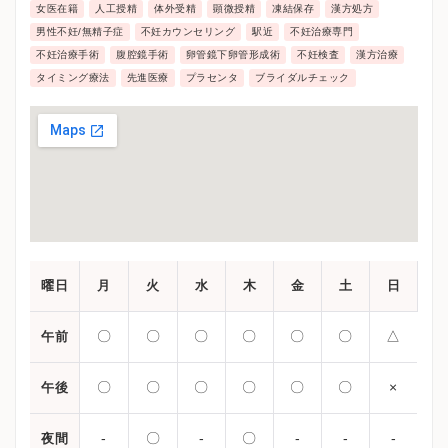
ましいかの判断することが可能などの最先端の医療を
女医在籍
人工授精
体外受精
顕微授精
凍結保存
漢方処方
実施しています。
男性不妊/無精子症
不妊カウンセリング
駅近
不妊治療専門
不妊治療手術
腹腔鏡手術
卵管鏡下卵管形成術
不妊検査
漢方治療
タイミング療法
先進医療
プラセンタ
ブライダルチェック
曜日
月
火
水
木
金
土
日
〇
〇
〇
〇
〇
〇
△
午前
〇
〇
〇
〇
〇
〇
×
午後
-
〇
-
〇
-
-
-
夜間