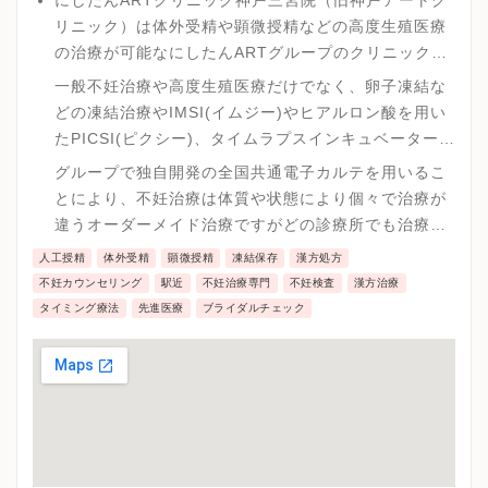
にしたんARTクリニック神戸三宮院（旧神戸アートク
リニック）は体外受精や顕微授精などの高度生殖医療
の治療が可能なにしたんARTグループのクリニックで
す。
一般不妊治療や高度生殖医療だけでなく、卵子凍結な
どの凍結治療やIMSI(イムジー)やヒアルロン酸を用い
たPICSI(ピクシー)、タイムラプスインキュベーターな
どの先進医療を受けることが可能です。
グループで独自開発の全国共通電子カルテを用いるこ
とにより、不妊治療は体質や状態により個々で治療が
違うオーダーメイド治療ですがどの診療所でも治療な
どの対応が可能です。
人工授精
体外受精
顕微授精
凍結保存
漢方処方
不妊カウンセリング
駅近
不妊治療専門
不妊検査
漢方治療
タイミング療法
先進医療
ブライダルチェック