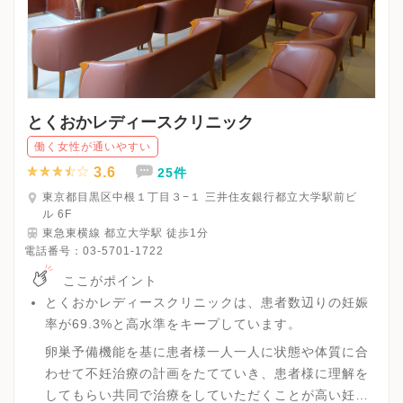
とくおかレディースクリニック
働く女性が通いやすい
3.6
25件
東京都目黒区中根１丁目３−１ 三井住友銀行都立大学駅前ビ
ル 6F
東急東横線 都立大学駅 徒歩1分
電話番号：
03-5701-1722
ここがポイント
とくおかレディースクリニックは、患者数辺りの妊娠
率が69.3%と高水準をキープしています。
卵巣予備機能を基に患者様一人一人に状態や体質に合
わせて不妊治療の計画をたてていき、患者様に理解を
してもらい共同で治療をしていただくことが高い妊娠