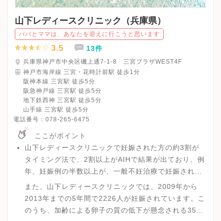
山下レディースクリニック（兵庫県）
パパとママは、あなたを迎えに行こうと思います
3.5
13件
兵庫県神戸市中央区磯上通7-1-8 三宮プラザWEST4F
神戸市海岸線 三宮・花時計前駅 徒歩1分
阪神本線 三宮駅 徒歩5分
阪急神戸線 三宮駅 徒歩5分
地下鉄西神 三宮駅 徒歩5分
山手線 三宮駅 徒歩5分
電話番号：
078-265-6475
ここがポイント
山下レディースクリニックで妊娠された方の約3割が
タイミング法で、2割以上がAIHで結果が出ており、例
年、妊娠例の半数以上が、一般不妊治療で妊娠されて
います。
また、山下レディースクリニックでは、2009年から
2013年までの5年間で2226人が妊娠されています。こ
のうち、加齢による卵子の質の低下が懸念される35歳