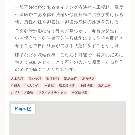
一般不妊治療であるタイミング療法や人工授精、高度
生殖医療である体外受精や顕微授精の治療が受けれる
他、男性不妊や卵管鏡下卵管形成術の診療を受けるこ
とが可能です。
子宮卵管造影検査で異常が見つかり、卵管が閉鎖して
いる場合でも卵管鏡下卵管形成術により卵管を開通さ
せることで自然妊娠ができる状態に戻すことが可能で
す。
卵子などを凍結保存する対応も可能で、将来の妊娠に
備えて凍結させることで不妊の大きな原因である卵子
の老化を防ぐことが可能です。
人工授精
体外受精
顕微授精
凍結保存
漢方処方
不妊カウンセリング
不育症
腹腔鏡手術
不妊検査
漢方治療
タイミング療法
ブライダルチェック
子宮鏡検査