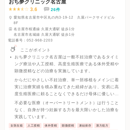
おち夢クリニック名古屋
3.6
26件
愛知県名古屋市中区丸の内3-19-12 久屋パークサイドビル
8F
名古屋市桜通線 久屋大通駅 徒歩1分
名古屋市名城線 久屋大通駅 徒歩1分
電話番号：
052-968-2203
ここがポイント
おち夢クリニック名古屋は一般不妊治療であるタイミ
ング療法や人工授精、高度生殖医療である体外受精や
顕微授精などの治療を実施しています。
からだにやさしい不妊治療、単一胚移植をメインに着
実に治療実績を積み重ねてきた経緯があり、安易に高
度生殖医療に頼ることなくできるだけ母体に優しい治
療を実践しています。
不必要な医療（オーバートリートメント）は行うこと
なく、自身が持つ妊娠する力を最大限いかした治療を
実践しています。
女医在籍
人工授精
体外受精
顕微授精
凍結保存
漢方処方