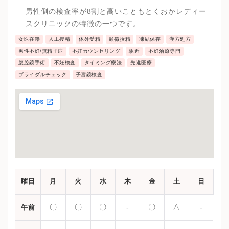
率につながっています。
男性側の検査率が8割と高いこともとくおかレディー
スクリニックの特徴の一つです。
女医在籍
人工授精
体外受精
顕微授精
凍結保存
漢方処方
男性不妊/無精子症
不妊カウンセリング
駅近
不妊治療専門
腹腔鏡手術
不妊検査
タイミング療法
先進医療
ブライダルチェック
子宮鏡検査
曜日
月
火
水
木
金
土
日
〇
〇
〇
-
〇
△
-
午前