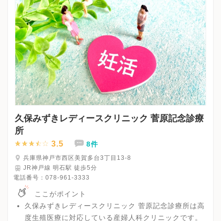
久保みずきレディースクリニック 菅原記念診療
所
3.5
8件
兵庫県神戸市西区美賀多台3丁目13-8
JR神戸線 明石駅 徒歩5分
電話番号：
078-961-3333
ここがポイント
久保みずきレディースクリニック 菅原記念診療所は高
度生殖医療に対応している産婦人科クリニックです。