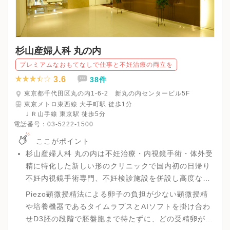
杉山産婦人科 丸の内
プレミアムなおもてなしで仕事と不妊治療の両立を
3.6
38件
東京都千代田区丸の内1-6-2 新丸の内センタービル5F
東京メトロ東西線 大手町駅 徒歩1分
ＪＲ山手線 東京駅 徒歩5分
電話番号：
03-5222-1500
ここがポイント
杉山産婦人科 丸の内は不妊治療・内視鏡手術・体外受
精に特化した新しい形のクリニックで国内初の日帰り
不妊内視鏡手術専門、不妊検診施設を併設し高度な生
殖医療を充実させた高度な不妊治療を行える環境が整
Piezo顕微授精法による卵子の負担が少ない顕微授精
ったクリニックです。
や培養機器であるタイムラプスとAIソフトを掛け合わ
せD3胚の段階で胚盤胞まで待たずに、どの受精卵が望