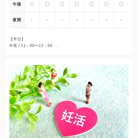
〇
〇
〇
〇
〇
〇
〇
午後
-
-
-
-
-
-
-
夜間
【平日】
午前 / 11：00〜12：00
午後 /12：00〜18：00（金曜日は20:30まで）
【土日祝日】
午前 / 10：00〜12：00
午後 /12：00〜17：00
※完全予約制です。
※詳細はクリニックHPを確認、または直接お問い合わせくださ