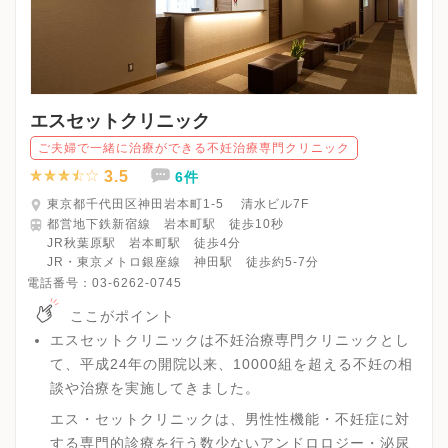
エスセットクリニック
ご夫婦で一緒に治療ができる不妊治療専門クリニック
3.5
6件
東京都千代田区神田岩本町1-5 清水ビル7F
都営地下鉄新宿線 岩本町駅 徒歩10秒
JR秋葉原駅 岩本町駅 徒歩4分
JR・東京メトロ銀座線 神田駅 徒歩約5-7分
電話番号：
03-6262-0745
ここがポイント
エスセットクリニックは不妊治療専門クリニックとし
て、平成24年の開院以来、10000組を超える不妊の相
談や治療を実施してきました。
エス・セットクリニックは、男性性機能・不妊症に対
する専門的診療を行う数少ないアンドロロジー・泌尿