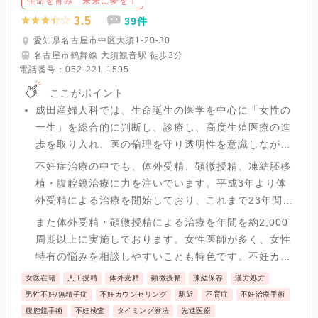
生命を育み 未来に夢を！
3.5
39件
愛知県名古屋市中区大須1-20-30
名古屋市鶴舞線 大須観音駅 徒歩3分
電話番号：
052-221-1595
ここがポイント
成田産婦人科では、生命誕生の医学を中心に「女性の
一生」を総合的に判断し、診療し、高度生殖医療の進
歩を取り入れ、医の倫理を守り透明性を意識しながら
情報を開示することに努めています。
不妊症治療の中でも、体外受精、顕微授精、凍結胚移
植・腹腔鏡治療に力を注いでいます。平成3年より体
外受精による治療を開始しており、これまで23年間の
実績があります。
また体外受精・顕微授精による治療を年間を約2,000
周期以上に実施しております。女性医師が多く、女性
特有の悩みを相談しやすいことも特色です。不妊カウ
ンセラーによるカウンセリング、医師・看護師による
女医在籍
人工授精
体外受精
顕微授精
凍結保存
漢方処方
体外受精勉強会や不妊教室を開いています。
男性不妊/無精子症
不妊カウンセリング
駅近
不育症
不妊治療手術
腹腔鏡手術
不妊検査
タイミング療法
先進医療