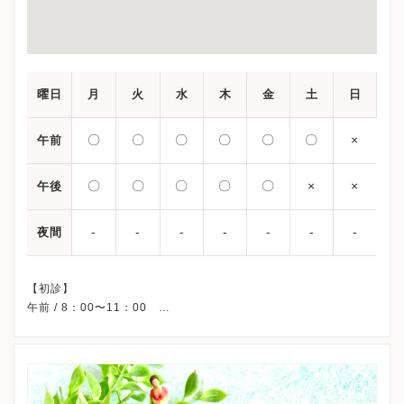
曜日
月
火
水
木
金
土
日
〇
〇
〇
〇
〇
〇
×
午前
〇
〇
〇
〇
〇
×
×
午後
-
-
-
-
-
-
-
夜間
【初診】
午前 / 8：00〜11：00
午後 /13：00〜15：00
※土曜午後・祝日・日曜、休診
※詳細はクリニックHPを確認、または直接お問い合わせくださ