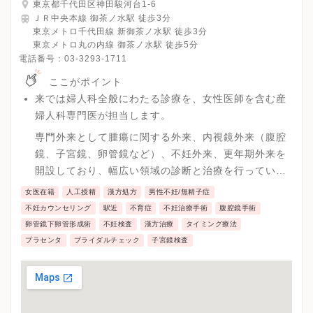
東京都千代田区神田駿河台1-6
ＪＲ中央本線 御茶ノ水駅 徒歩3分
東京メトロ千代田線 新御茶ノ水駅 徒歩3分
東京メトロ丸の内線 御茶ノ水駅 徒歩5分
電話番号：
03-3293-1711
ここがポイント
来では婦人科全般にわたる診療を、女性医師を含む産
婦人科専門医が担当します。
専門外来として腫瘍に関する外来、内視鏡外来（腹腔
鏡、子宮鏡、卵管鏡など）、不妊外来、更年期外来を
開設しており、幅広い領域の診断と治療を行っていま
す。
女医在籍
人工授精
漢方処方
男性不妊/無精子症
不妊症に関しては、超音波検査、ホルモン測定、子宮
不妊カウンセリング
駅近
不育症
不妊治療手術
腹腔鏡手術
卵管造影、精液検査､ヒューナーテスト、外来での子宮
卵管鏡下卵管形成術
不妊検査
漢方治療
タイミング療法
鏡検査などを行っています。治療としては卵管鏡下卵
プラセンタ
ブライダルチェック
子宮鏡検査
管形成術やホルモン薬物療法、人工授精が可能です。