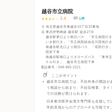
越谷市立病院
3.4
1件
埼玉県越谷市東越谷10丁目32番地
東武伊勢崎線 越谷駅 徒歩27分
越谷駅東口より朝日バス 「市立病院行
いき館行き」「市立病院経由吉川団地行
南越谷駅北口より朝日バス 「花田行き
院前下車
南越谷駅南口よりタローズバス 「東埼
ナル行き」 越谷市立病院下車
電話番号：
048-965-2221
ここがポイント
越谷市立病院では、不妊外来の開設が
う相談から始まり、不妊症検査、タイ
での治療が受けられます。
日本東洋医学会漢方専門医も在籍して
学的見地からのアプローチも可能です