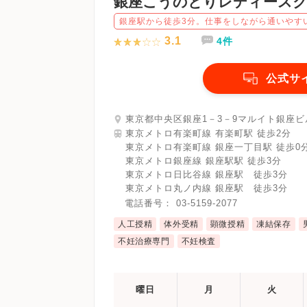
銀座こうのとりレディース
銀座駅から徒歩3分。仕事をしながら通いやす
3.1
4件
公式サ
東京都中央区銀座1－3－9マルイト銀座ビ
東京メトロ有楽町線 有楽町駅 徒歩2分
東京メトロ有楽町線 銀座一丁目駅 徒歩0
東京メトロ銀座線 銀座駅駅 徒歩3分
東京メトロ日比谷線 銀座駅 徒歩3分
東京メトロ丸ノ内線 銀座駅 徒歩3分
電話番号：
03-5159-2077
人工授精
体外受精
顕微授精
凍結保存
不妊治療専門
不妊検査
曜日
月
火