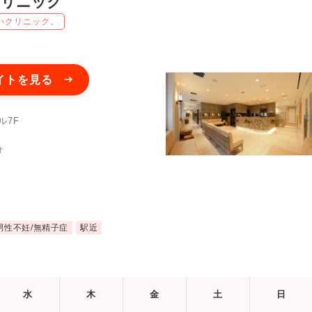
クリニック
いクリニック。
イトを見る
ル7F
分
男性不妊/無精子症
駅近
水
木
金
土
日