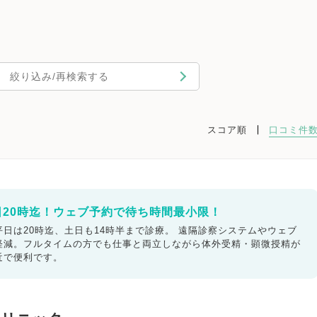
絞り込み/再検索する
スコア順
口コミ件
日20時迄！ウェブ予約で待ち時間最小限！
日は20時迄、土日も14時半まで診療。 遠隔診察システムやウェブ
軽減。フルタイムの方でも仕事と両立しながら体外受精・顕微授精が
近で便利です。