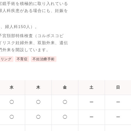
宮鏡手術を積極的に取り入れている
婦人科疾患がある場合にも、妊娠を
人、婦人科150人）。
子宮頚部特殊検査（コルポスコピ
イリスク妊婦外来、双胎外来、遺伝
門外来を開設しています。
セリング
不育症
不妊治療手術
水
木
金
土
日
◯
◯
◯
ー
ー
◯
◯
◯
ー
ー