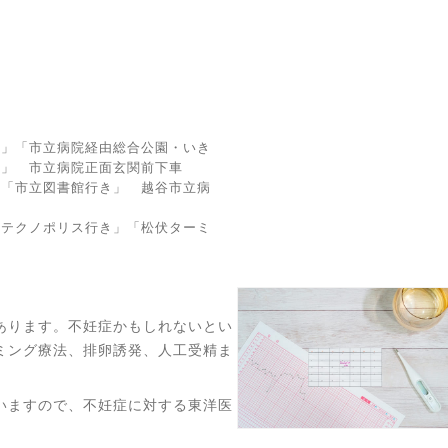
き」「市立病院経由総合公園・いき
き」 市立病院正面玄関前下車
」「市立図書館行き」 越谷市立病
玉テクノポリス行き」「松伏ターミ
あります。不妊症かもしれないとい
ミング療法、排卵誘発、人工受精ま
いますので、不妊症に対する東洋医
。