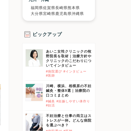
福岡県
佐賀県
長崎県
熊本県
大分県
宮崎県
鹿児島県
沖縄県
ピックアップ
あいこ女性クリニックの牧
野院長を取材｜治療方針や
クリニックのこだわりにつ
いてインタビュー
#病院選び
#インタビュー
#医師
川崎、横浜、相模原の不妊
鍼灸・整体9選｜治療院の
口コミまとめ
#鍼灸
#妊娠しやすい体作り
#妊活
不妊治療と仕事の両立はス
トレスが一杯。どんな病院
を選ぶべき？
#病院選び
#医師