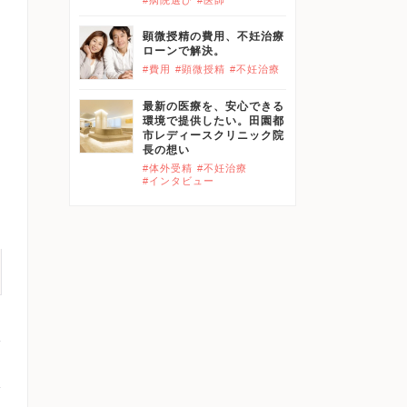
顕微授精の費用、不妊治療
ローンで解決。
#費用
#顕微授精
#不妊治療
最新の医療を、安心できる
環境で提供したい。田園都
市レディースクリニック院
長の想い
#体外受精
#不妊治療
#インタビュー