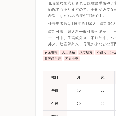
低侵襲な術式とされる腹腔鏡手術や子
病院でもありますので、手術が必要な
希望しながらの治療が可能です。
外来患者数は1日平均180人（産科30
産科外来、婦人科一般外来のほかに、
ー）外来、子宮鏡外来、不妊外来、ハ
外来、助産師外来、母乳外来などの専
女医在籍
人工授精
漢方処方
不妊カウン
腹腔鏡手術
不妊検査
曜日
月
火
◯
◯
午前
◯
◯
午後