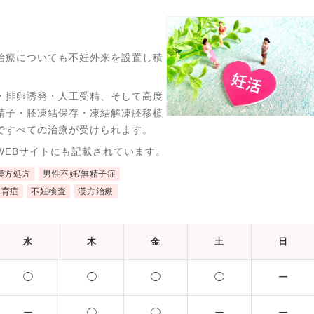
治療についても不妊外来を設置し積
・排卵誘発・人工受精、そして高度
精子・胚凍結保存・凍結解凍胚移植
ですべての治療が受けられます。
WEBサイトにも記載されています。
漢方処方
男性不妊/無精子症
不育症
不妊検査
漢方治療
水
木
金
土
日
◯
◯
◯
◯
ー
ー
◯
◯
ー
ー