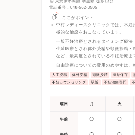
東武伊勢崎線 羽生駅 徒歩13分
電話番号：
048-562-3505
ここがポイント
中村レディースクリニックでは、不妊
極的な治療をおこなっています。
一般不妊治療とされるタイミング療法
生殖医療とされ体外受精や顕微授精・
など、最高度とされている不妊治療ま
自由診療についての費用のめやすは、
人工授精
体外受精
顕微授精
凍結保存
不妊カウンセリング
駅近
不妊治療専門
曜日
月
火
◯
◯
午前
◯
◯
午後