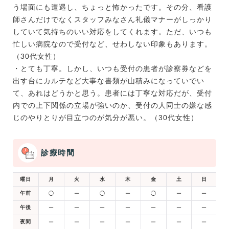
う場面にも遭遇し、ちょっと怖かったです。その分、看護
師さんだけでなくスタッフみなさん礼儀マナーがしっかり
していて気持ちのいい対応をしてくれます。ただ、いつも
忙しい病院なので受付など、せわしない印象もあります。
（30代女性）
・とても丁寧。しかし、いつも受付の患者が診察券などを
出す台にカルテなど大事な書類が山積みになっていでい
て、あれはどうかと思う。患者には丁寧な対応だが、受付
内での上下関係の立場が強いのか、受付の人同士の嫌な感
じのやりとりが目立つのが気分が悪い。（30代女性）
診療時間
曜日
月
火
水
木
金
土
日
午前
◯
ー
◯
ー
◯
ー
ー
午後
ー
ー
ー
ー
ー
ー
ー
夜間
ー
ー
ー
ー
ー
ー
ー