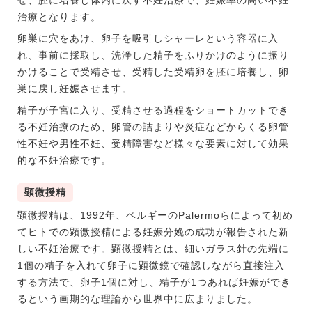
治療となります。
卵巣に穴をあけ、卵子を吸引しシャーレという容器に入
れ、事前に採取し、洗浄した精子をふりかけのように振り
かけることで受精させ、受精した受精卵を胚に培養し、卵
巣に戻し妊娠させます。
精子が子宮に入り、受精させる過程をショートカットでき
る不妊治療のため、卵管の詰まりや炎症などからくる卵管
性不妊や男性不妊、受精障害など様々な要素に対して効果
的な不妊治療です。
顕微授精
顕微授精は、1992年、ベルギーのPalermoらによって初め
てヒトでの顕微授精による妊娠分娩の成功が報告された新
しい不妊治療です。顕微授精とは、細いガラス針の先端に
1個の精子を入れて卵子に顕微鏡で確認しながら直接注入
する方法で、卵子1個に対し、精子が1つあれば妊娠ができ
るという画期的な理論から世界中に広まりました。