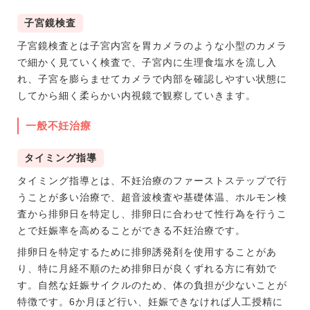
子宮鏡検査
子宮鏡検査とは子宮内宮を胃カメラのような小型のカメラ
で細かく見ていく検査で、子宮内に生理食塩水を流し入
れ、子宮を膨らませてカメラで内部を確認しやすい状態に
してから細く柔らかい内視鏡で観察していきます。
一般不妊治療
タイミング指導
タイミング指導とは、不妊治療のファーストステップで行
うことが多い治療で、超音波検査や基礎体温、ホルモン検
査から排卵日を特定し、排卵日に合わせて性行為を行うこ
とで妊娠率を高めることができる不妊治療です。
排卵日を特定するために排卵誘発剤を使用することがあ
り、特に月経不順のため排卵日が良くずれる方に有効で
す。自然な妊娠サイクルのため、体の負担が少ないことが
特徴です。6か月ほど行い、妊娠できなければ人工授精に