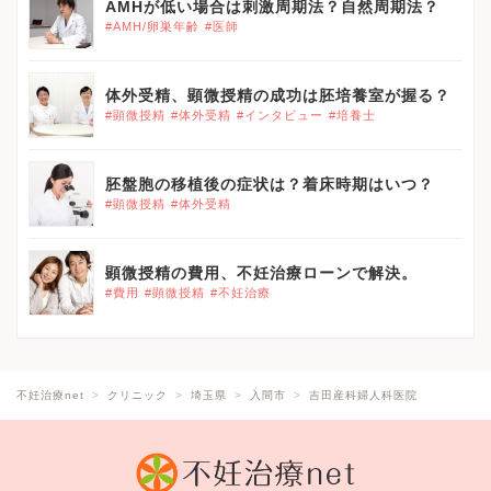
AMHが低い場合は刺激周期法？自然周期法？
#AMH/卵巣年齢
#医師
体外受精、顕微授精の成功は胚培養室が握る？
#顕微授精
#体外受精
#インタビュー
#培養士
胚盤胞の移植後の症状は？着床時期はいつ？
#顕微授精
#体外受精
顕微授精の費用、不妊治療ローンで解決。
#費用
#顕微授精
#不妊治療
不妊治療net
クリニック
埼玉県
入間市
吉田産科婦人科医院