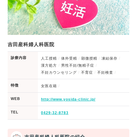
吉田産科婦人科医院
診療内容
人工授精
体外受精
顕微授精
凍結保存
漢方処方
男性不妊/無精子症
不妊カウンセリング
不育症
不妊検査
特徴
女医在籍
WEB
http://www.yosida-clinic.jp/
TEL
0429-32-8783
吉田産科婦人科医院の紹介