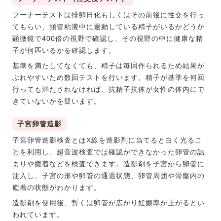
フーナーテストは排卵日化もしくはその前後に性交を行っ
てもらい、頸管粘液中に運動している精子がいるかどうか
顕微鏡で400倍の視野で確認し、その視野の中に健康な精
子が何匹いるかを確認します。
基準を満たしてなくても、精子は毎回作られるため結果が
ぶれやすいため数回テストを行います。精子が基準を何回
行っても満たされなければ、抗精子抗体が女性の体内にで
きていないかを疑います。
子宮卵管造影
子宮卵管造影検査とはX線を造影剤に当てると白く光るこ
とを利用し、超音波検査では確認ができなかった卵管の詰
まりや癒着などを検査できます。造影剤を子宮から卵管に
注入し、子宮の形や卵管の通過状態、卵管周囲や骨盤内の
癒着の状態がわかります。
造影剤を使用後、暫くは卵管が広がり妊娠率が上がるとい
われています。