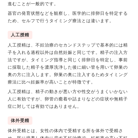
進むことが一般的です。
器官の発育状態などを観察し、医学的に排卵日を特定する
ため、セルフで行うタイミング療法とは違います。
人工授精
人工授精は、不妊治療のセカンドステップで基本的には精
子を入れる過程以外は自然妊娠と同じです。精子の注入方
法ですが、タイミング指導と同じく排卵日を特定し、事前
に採取した精子を濃厚洗浄した後に細い管を用いて卵巣の
奥の方に注入します。卵巣の奥に注入するためタイミング
療法に比べ妊娠率が高いことが特徴です。
人工授精は、精子の動きが悪い方や性交がうまくいかない
人に有効ですが、卵管の癒着や詰まりなどの症状や無精子
症に対しては有効ではありません。
体外受精
体外受精とは、女性の体内で受精する所を体外で受精さ
せ、胚に培養し体内に戻す不妊治療で、妊娠率の高い不妊