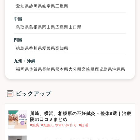
愛知県
静岡県
岐阜県
三重県
中国
鳥取県
島根県
岡山県
広島県
山口県
四国
徳島県
香川県
愛媛県
高知県
九州・沖縄
福岡県
佐賀県
長崎県
熊本県
大分県
宮崎県
鹿児島県
沖縄県
ピックアップ
川崎、横浜、相模原の不妊鍼灸・整体9選｜治療
院の口コミまとめ
#鍼灸
#妊娠しやすい体作り
#妊活