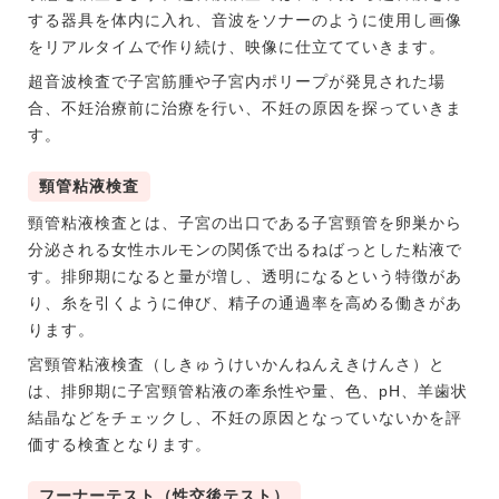
する器具を体内に入れ、音波をソナーのように使用し画像
をリアルタイムで作り続け、映像に仕立てていきます。
超音波検査で子宮筋腫や子宮内ポリープが発見された場
合、不妊治療前に治療を行い、不妊の原因を探っていきま
す。
頸管粘液検査
頸管粘液検査とは、子宮の出口である子宮頸管を卵巣から
分泌される女性ホルモンの関係で出るねばっとした粘液で
す。排卵期になると量が増し、透明になるという特徴があ
り、糸を引くように伸び、精子の通過率を高める働きがあ
ります。
宮頸管粘液検査（しきゅうけいかんねんえきけんさ）と
は、排卵期に子宮頸管粘液の牽糸性や量、色、pH、羊歯状
結晶などをチェックし、不妊の原因となっていないかを評
価する検査となります。
フーナーテスト（性交後テスト）