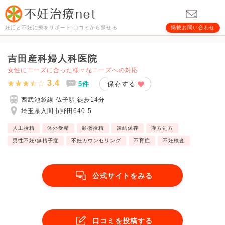
妊活と不妊治療をサポート!口コミから探せる
掲載お問い合わせ
吉田産科婦人科医院
女性にニーズに合った様々なニーズへの対応
3.4
5件
保存する
西武池袋線 仏子駅 徒歩14分
埼玉県入間市野田640-5
人工授精
体外受精
顕微授精
凍結保存
漢方処方
男性不妊/無精子症
不妊カウンセリング
不育症
不妊検査
公式サイトをみる
口コミを投稿する