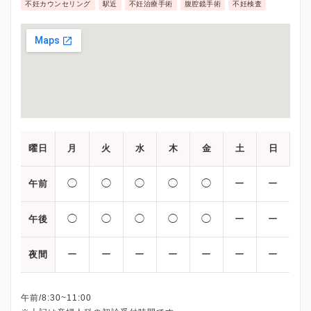
不妊カウンセリング
駅近
不妊治療手術
腹腔鏡手術
不妊検査
曜日
月
火
水
木
金
土
日
◯
◯
◯
◯
◯
ー
ー
午前
◯
◯
◯
◯
◯
ー
ー
午後
ー
ー
ー
ー
ー
ー
ー
夜間
午前/8:30~11:00