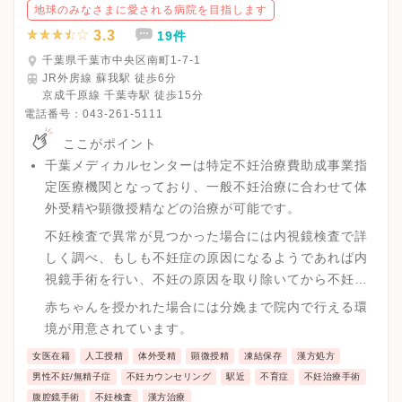
地球のみなさまに愛される病院を目指します
3.3
19件
千葉県千葉市中央区南町1-7-1
JR外房線 蘇我駅 徒歩6分
京成千原線 千葉寺駅 徒歩15分
電話番号：
043-261-5111
ここがポイント
千葉メディカルセンターは特定不妊治療費助成事業指
定医療機関となっており、一般不妊治療に合わせて体
外受精や顕微授精などの治療が可能です。
不妊検査で異常が見つかった場合には内視鏡検査で詳
しく調べ、もしも不妊症の原因になるようであれば内
視鏡手術を行い、不妊の原因を取り除いてから不妊治
療が行えます。
赤ちゃんを授かれた場合には分娩まで院内で行える環
境が用意されています。
女医在籍
人工授精
体外受精
顕微授精
凍結保存
漢方処方
男性不妊/無精子症
不妊カウンセリング
駅近
不育症
不妊治療手術
腹腔鏡手術
不妊検査
漢方治療