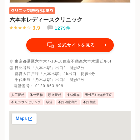
六本木レディースクリニック
3.9
1279件
公式サイトを見る
東京都港区六本木7-18-18住友不動産六本木通ビル6F
日比谷線「六本木駅」出口2 徒歩2分
都営大江戸線「六本木駅」4b出口 徒歩4分
千代田線「乃木坂駅」出口5 徒歩7分
電話番号：
0120-853-999
人工授精
体外受精
顕微授精
凍結保存
男性不妊/無精子症
不妊カウンセリング
駅近
不妊治療専門
不妊検査