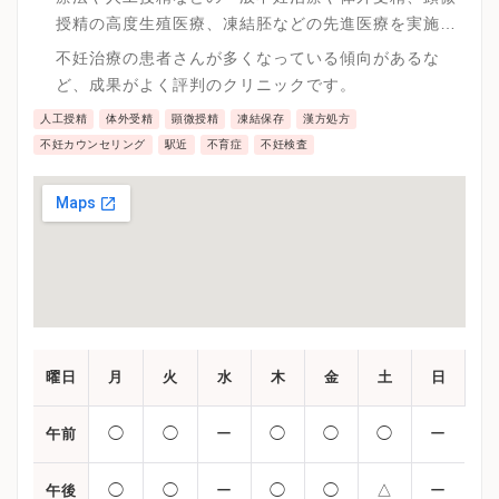
授精の高度生殖医療、凍結胚などの先進医療を実施し
ています。
不妊治療の患者さんが多くなっている傾向があるな
ど、成果がよく評判のクリニックです。
人工授精
体外受精
顕微授精
凍結保存
漢方処方
不妊カウンセリング
駅近
不育症
不妊検査
曜日
月
火
水
木
金
土
日
◯
◯
ー
◯
◯
◯
ー
午前
◯
◯
ー
◯
◯
△
ー
午後