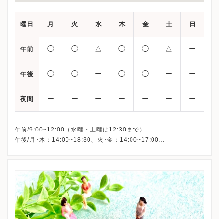
曜日
月
火
水
木
金
土
日
◯
◯
△
◯
◯
△
ー
午前
◯
◯
ー
◯
◯
ー
ー
午後
ー
ー
ー
ー
ー
ー
ー
夜間
午前/9:00~12:00（水曜・土曜は12:30まで）
午後/月･木：14:00~18:30、火･金：14:00~17:00
※詳細はクリニックHPを確認、または直接お問い合わせくださ