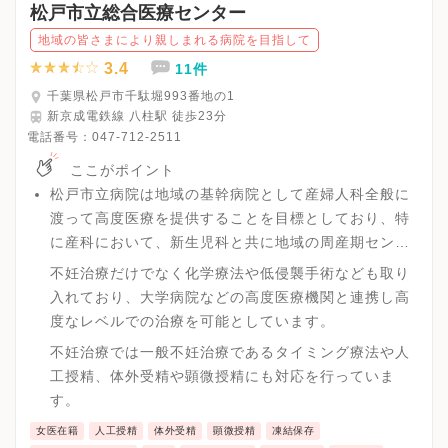
松戸市立総合医療センター
地域の皆さまにより親しまれる病院を目指して
3.4
11件
千葉県松戸市千駄堀993番地の1
新京成電鉄線 八柱駅 徒歩23分
電話番号：
047-712-2511
ここがポイント
松戸市立病院は地域の基幹病院として産婦人科全般に
渡って高度医療を提供することを目標としており、特
に産科において、新生児科と共に地域の周産期センタ
ー的役割を果たしており、また婦人科領域では悪性腫
不妊治療だけでなく化学療法や低侵襲手術なども取り
瘍、不妊にも力をいれているクリニックです。
入れており、大学病院などの高度医療機関と連携し高
度なレベルでの治療を可能としています。
不妊治療では一般不妊治療であるタイミング療法や人
工授精、体外受精や顕微授精にも対応を行っていま
す。
女医在籍
人工授精
体外受精
顕微授精
凍結保存