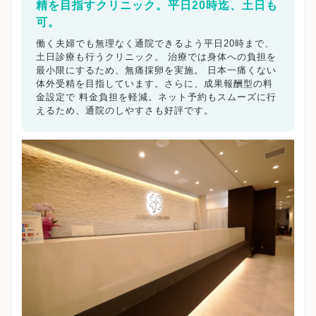
精を目指すクリニック。平日20時迄、土日も
可。
働く夫婦でも無理なく通院できるよう平日20時まで、
土日診療も行うクリニック。 治療では身体への負担を
最小限にするため、無痛採卵を実施。 日本一痛くない
体外受精を目指しています。さらに、成果報酬型の料
金設定で 料金負担を軽減。ネット予約もスムーズに行
えるため、通院のしやすさも好評です。