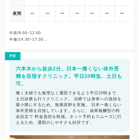
ー
ー
ー
ー
ー
ー
ー
夜間
午前/9:00~12:00
午後/14:30~17:30
※完全予約制です
※水曜・日曜・祝日は休診
PR
※土曜日は特診日です
※詳細はクリニックHPを確認、または直接お問い合わせくださ
六本木から徒歩2分。日本一痛くない体外受
精を目指すクリニック。平日20時迄、土日も
可。
働く夫婦でも無理なく通院できるよう平日20時まで、
土日診療も行うクリニック。 治療では身体への負担を
最小限にするため、無痛採卵を実施。 日本一痛くない
体外受精を目指しています。さらに、成果報酬型の料
金設定で 料金負担を軽減。ネット予約もスムーズに行
えるため、通院のしやすさも好評です。