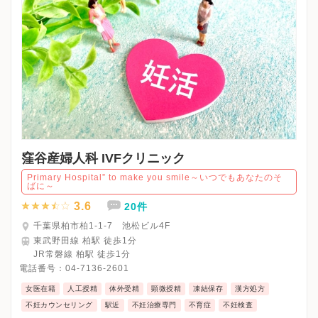
窪谷産婦人科 IVFクリニック
Primary Hospital” to make you smile～いつでもあなたのそ
ばに～
3.6
20件
千葉県柏市柏1-1-7 池松ビル4F
東武野田線 柏駅 徒歩1分
JR常磐線 柏駅 徒歩1分
電話番号：
04-7136-2601
女医在籍
人工授精
体外受精
顕微授精
凍結保存
漢方処方
不妊カウンセリング
駅近
不妊治療専門
不育症
不妊検査