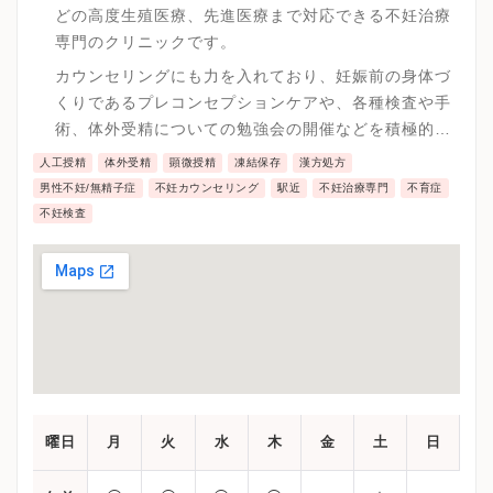
どの高度生殖医療、先進医療まで対応できる不妊治療
専門のクリニックです。
カウンセリングにも力を入れており、妊娠前の身体づ
くりであるプレコンセプションケアや、各種検査や手
術、体外受精についての勉強会の開催などを積極的に
行っています。
人工授精
体外受精
顕微授精
凍結保存
漢方処方
男性不妊/無精子症
不妊カウンセリング
駅近
不妊治療専門
不育症
不妊検査
曜日
月
火
水
木
金
土
日