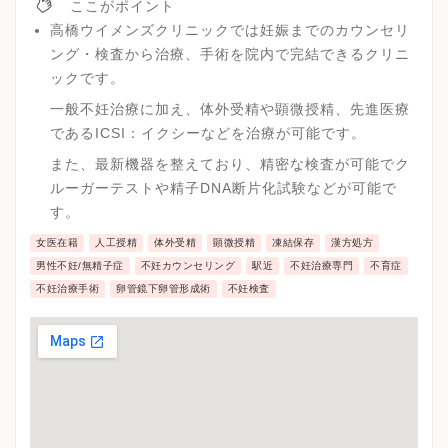
ここがポイント
高橋ウイメンズクリニックでは妊娠までのカウンセリ
ング・検査から治療、手術を院内で完結できるクリニ
ックです。
一般不妊治療に加え、体外受精や顕微授精、先進医療
であるICSI：イクシーなどを治療が可能です。
また、最新機器を整えており、精密な検査が可能でク
ルーガーテストや精子DNA断片化試験などが可能で
す。
女医在籍
人工授精
体外受精
顕微授精
凍結保存
漢方処方
男性不妊/無精子症
不妊カウンセリング
駅近
不妊治療専門
不育症
不妊治療手術
卵管鏡下卵管形成術
不妊検査