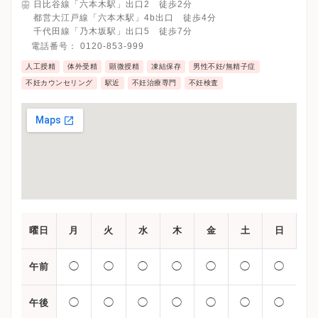
日比谷線「六本木駅」出口2 徒歩2分
都営大江戸線「六本木駅」4b出口 徒歩4分
千代田線「乃木坂駅」出口5 徒歩7分
電話番号：
0120-853-999
人工授精
体外受精
顕微授精
凍結保存
男性不妊/無精子症
不妊カウンセリング
駅近
不妊治療専門
不妊検査
曜日
月
火
水
木
金
土
日
◯
◯
◯
◯
◯
◯
◯
午前
◯
◯
◯
◯
◯
◯
◯
午後