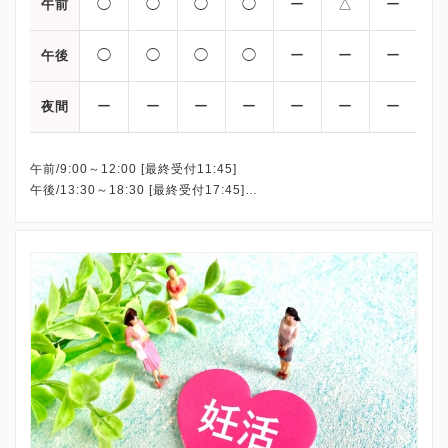
◯
◯
◯
◯
ー
△
ー
午前
◯
◯
◯
◯
ー
ー
ー
午後
ー
ー
ー
ー
ー
ー
ー
夜間
午前/9:00～12:00 [最終受付11:45]
午後/13:30～18:30 [最終受付17:45]
△：9:00～15:00[最終受付14:45]
※金曜日・日曜日・祝日・年末年始・お盆期間は休診
※詳細はクリニックHPを確認、または直接お問い合わせくださ