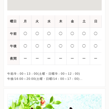
曜日
月
火
水
木
金
土
日
◯
◯
◯
◯
◯
◯
◯
午前
◯
◯
◯
◯
◯
◯
◯
午後
ー
ー
ー
ー
ー
ー
ー
夜間
午前/9：00～13：00(土曜・日曜/9：00～12：00)
午後/16:00～20:00(土曜・日曜/14：00～17：00)
※祝日も診療しています
※お電話受付時間 ①13:00まで ②19:30まで ③12:00まで