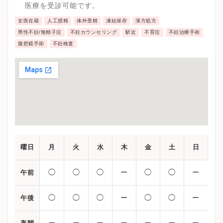
ターケアまでを受けることが可能です。
医療を受診可能です。
女医在籍
人工授精
体外受精
凍結保存
漢方処方
男性不妊/無精子症
不妊カウンセリング
駅近
不育症
不妊治療手術
腹腔鏡手術
不妊検査
曜日
月
火
水
木
金
土
日
◯
◯
◯
ー
◯
◯
ー
午前
◯
◯
◯
ー
◯
◯
ー
午後