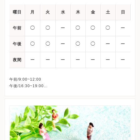
曜日
月
火
水
木
金
土
日
◯
◯
ー
◯
◯
◯
ー
午前
◯
◯
ー
◯
◯
ー
ー
午後
ー
ー
ー
ー
ー
ー
ー
夜間
午前/9:00~12:00
午後/16:30~19:00
※水曜日・土曜日午後・日曜日・祝日、休診
※体外受精、顕微授精、人工授精は水曜日・祝日も行っていま
す。
※初診の受付時間は午前は8:30~11:30まで、午後は16:00~18:00
までとなります。
※詳細はクリニックHPを確認、または直接お問い合わせくださ