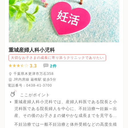
重城産婦人科小児科
大切なお子さまの成長に寄り添うクリニックでありたい
3.3
2件
千葉県木更津市万石358
JR内房線 巌根駅 徒歩5分
電話番号：
0438-41-3700
ここがポイント
重城産婦人科小児科では、産婦人科医である院長と小
児科医である院長婦人を中心に、不妊治療〜妊娠～出
産、その後のお子さまの健やかな成長までを見守る万
全の体勢を築いており、一環とした不妊治療からアフ
不妊治療では一般不妊治療と体外受精などの高度生殖