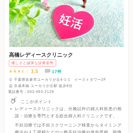
高橋レディースクリニック
優しさと誠実な診療姿勢
3.5
17件
千葉県佐倉市ユーカリが丘4-1-1 イーストタワー2F
京成本線 ユーカリが丘駅 徒歩8分
電話番号：
043-463-2129
ここがポイント
レディースクリニックは、分娩以外の婦人科疾患の相
談・治療を専門とする総合婦人科クリニックです。
不妊治療では不妊スクリーニング検査からタイミング
療法や人工授精などの一般不妊治療や体外受精、顕微