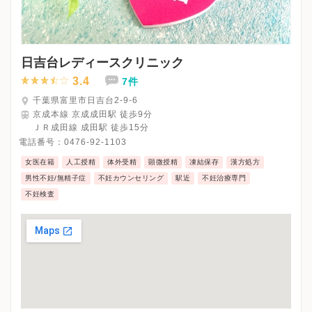
日吉台レディースクリニック
3.4
7件
千葉県富里市日吉台2-9-6
京成本線 京成成田駅 徒歩9分
ＪＲ成田線 成田駅 徒歩15分
電話番号：
0476-92-1103
女医在籍
人工授精
体外受精
顕微授精
凍結保存
漢方処方
男性不妊/無精子症
不妊カウンセリング
駅近
不妊治療専門
不妊検査