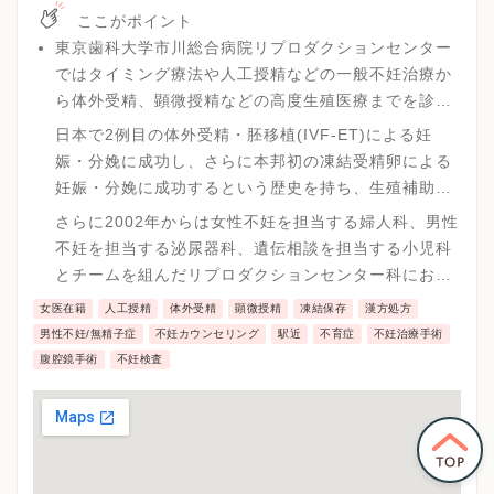
ここがポイント
東京歯科大学市川総合病院リプロダクションセンター
ではタイミング療法や人工授精などの一般不妊治療か
ら体外受精、顕微授精などの高度生殖医療までを診療
しています。
日本で2例目の体外受精・胚移植(IVF-ET)による妊
娠・分娩に成功し、さらに本邦初の凍結受精卵による
妊娠・分娩に成功するという歴史を持ち、生殖補助医
療の分野で有数の実績を有しています。
さらに2002年からは女性不妊を担当する婦人科、男性
不妊を担当する泌尿器科、遺伝相談を担当する小児科
とチームを組んだリプロダクションセンター科におい
て、妊娠率の向上のみならず出生児の長期予後保証
女医在籍
人工授精
体外受精
顕微授精
凍結保存
漢方処方
（健常性確保）を目指した総合的な不妊治療を行って
男性不妊/無精子症
不妊カウンセリング
駅近
不育症
不妊治療手術
います。
腹腔鏡手術
不妊検査