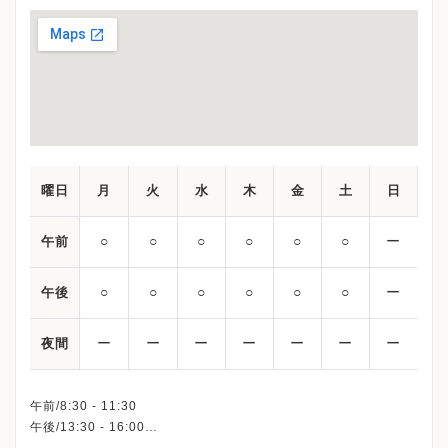
曜日
月
火
水
木
金
土
日
○
○
○
○
○
○
ー
午前
○
○
○
○
○
○
ー
午後
ー
ー
ー
ー
ー
ー
ー
夜間
午前/8:30 - 11:30
午後/13:30 - 16:00
※日曜・祝日、休診