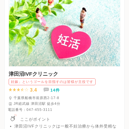
津田沼IVFクリニック
妊娠」というゴールを目指すのは皆様が主役です
3.4
14件
千葉県船橋市前原西2-17-8
JR総武線 津田沼駅 徒歩4分
電話番号：
047-455-3111
ここがポイント
津田沼IVFクリニックは一般不妊治療から体外受精な