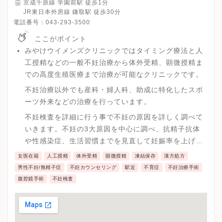
京成千原線 学園前駅 徒歩1分
JR東日本外房線 鎌取駅 徒歩30分
電話番号：
043-293-3500
ここがポイント
みやけウイメンズクリニックではタイミング療法と人
工授精などの一般不妊治療から体外受精、顕微授精ま
での高度生殖医療まで治療が可能なクリニックです。
不妊治療以外でも産科・婦人科、助成に特化したスポ
ーツ外来などの治療を行っています。
不妊検査を詳細に行う事で不妊の原因を詳しく調べて
いきます。不妊の3大原因を中心に調べ、抗精子抗体
や性感染症、生活習慣までを見直して妊娠率を上げて
いきます。
女医在籍
人工授精
体外受精
顕微授精
凍結保存
漢方処方
男性不妊/無精子症
不妊カウンセリング
駅近
不育症
不妊治療手術
腹腔鏡手術
不妊検査