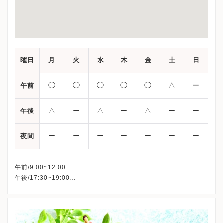
曜日
月
火
水
木
金
土
日
◯
◯
◯
◯
◯
△
ー
午前
△
ー
△
ー
△
ー
ー
午後
ー
ー
ー
ー
ー
ー
ー
夜間
午前/9:00~12:00
午後/17:30~19:00
△：予約制
※詳細はクリニックHPを確認、または直接お問い合わせくださ