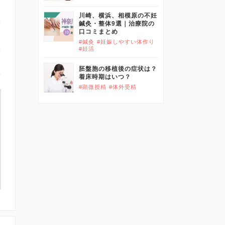
川崎、横浜、相模原の不妊
鍼灸・整体9選｜治療院の
口コミまとめ
#鍼灸
#妊娠しやすい体作り
#妊活
胚盤胞の移植後の症状は？
着床時期はいつ？
#顕微授精
#体外受精