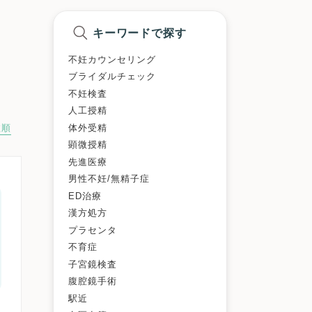
キーワードで探す
不妊カウンセリング
ブライダルチェック
不妊検査
人工授精
体外受精
数順
顕微授精
先進医療
男性不妊/無精子症
ED治療
漢方処方
プラセンタ
不育症
子宮鏡検査
腹腔鏡手術
駅近