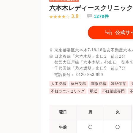
六本木レディースクリニック
3.9
1279件
公式サ
東京都港区六本木7-18-18住友不動産六本
日比谷線「六本木駅」出口2 徒歩2分
都営大江戸線「六本木駅」4b出口 徒歩4
千代田線「乃木坂駅」出口5 徒歩7分
電話番号：
0120-853-999
人工授精
体外受精
顕微授精
凍結保存
不妊カウンセリング
駅近
不妊治療専門
曜日
月
火
◯
◯
午前