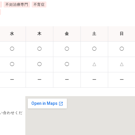
近
不妊治療専門
不育症
水
木
金
土
日
◯
◯
◯
◯
◯
◯
◯
◯
△
△
ー
ー
ー
ー
ー
い合わせくだ