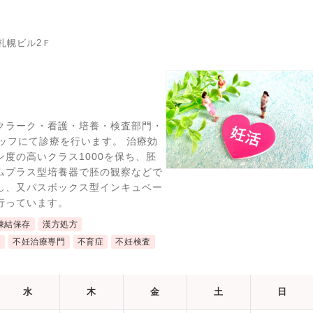
札幌ビル2Ｆ
クラーク・看護・培養・検査部門・
ッフにて診療を行います。 治療効
度の高いクラス1000を保ち、胚
ムプラス型培養器で胚の観察などで
し、又パスボックス型インキュベー
行っています。
凍結保存
漢方処方
近
不妊治療専門
不育症
不妊検査
水
木
金
土
日