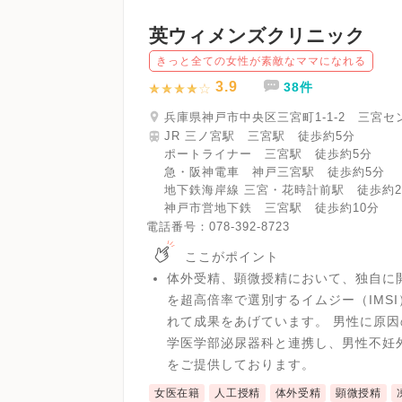
英ウィメンズクリニック
きっと全ての女性が素敵なママになれる
3.9
38件
兵庫県神戸市中央区三宮町1-1-2 三宮セ
JR 三ノ宮駅 三宮駅 徒歩約5分
ポートライナー 三宮駅 徒歩約5分
急・阪神電車 神戸三宮駅 徒歩約5分
地下鉄海岸線 三宮・花時計前駅 徒歩約
神戸市営地下鉄 三宮駅 徒歩約10分
電話番号：
078-392-8723
ここがポイント
体外受精、顕微授精において、独自に開
を超高倍率で選別するイムジー（IMS
れて成果をあげています。 男性に原
学医学部泌尿器科と連携し、男性不妊
をご提供しております。
女医在籍
人工授精
体外受精
顕微授精