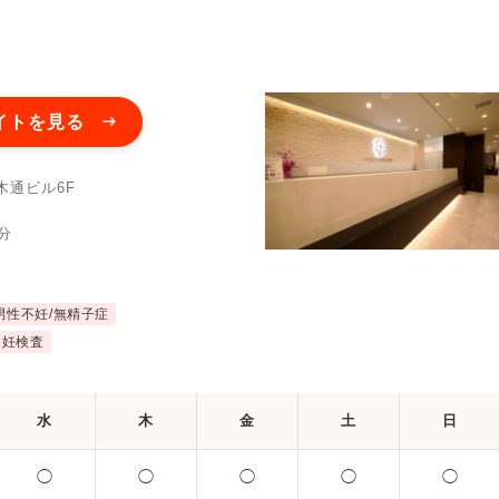
イトを見る
木通ビル6F
分
男性不妊/無精子症
不妊検査
水
木
金
土
日
◯
◯
◯
◯
◯