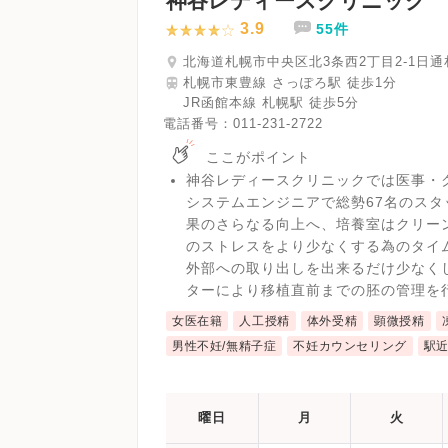
神谷レディースクリニック
3.9
55件
北海道札幌市中央区北3条西2丁目2-1日通
札幌市東豊線 さっぽろ駅 徒歩1分
JR函館本線 札幌駅 徒歩5分
電話番号：
011-231-2722
ここがポイント
神谷レディースクリニックでは医事・
システムエンジニアで総勢67名のスタ
果のさらなる向上へ、培養室はクリーン
のストレスをより少なくする為のタイ
外部への取り出しを出来るだけ少なく
ターにより移植直前までの胚の管理を
女医在籍
人工授精
体外受精
顕微授精
男性不妊/無精子症
不妊カウンセリング
駅
曜日
月
火