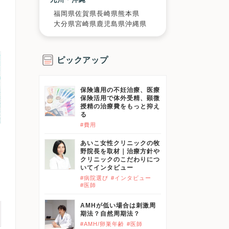
福岡県
佐賀県
長崎県
熊本県
大分県
宮崎県
鹿児島県
沖縄県
ピックアップ
保険適用の不妊治療、医療
保険活用で体外受精、顕微
授精の治療費をもっと抑え
る
#費用
あいこ女性クリニックの牧
野院長を取材｜治療方針や
クリニックのこだわりにつ
いてインタビュー
#病院選び
#インタビュー
#医師
AMHが低い場合は刺激周
期法？自然周期法？
#AMH/卵巣年齢
#医師