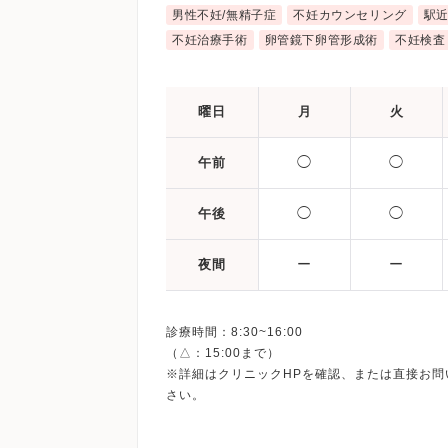
男性不妊/無精子症
不妊カウンセリング
駅
不妊治療手術
卵管鏡下卵管形成術
不妊検査
曜日
月
火
◯
◯
午前
◯
◯
午後
ー
ー
夜間
診療時間：8:30~16:00
（△：15:00まで）
※詳細はクリニックHPを確認、または直接お問