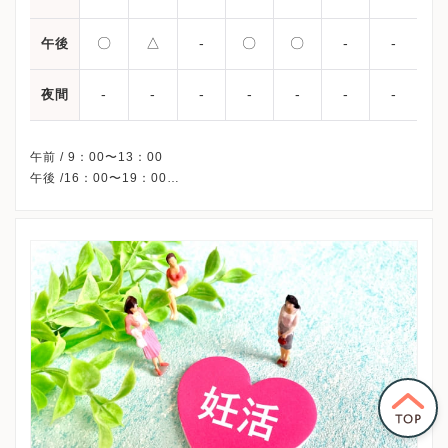
〇
△
-
〇
〇
-
-
午後
-
-
-
-
-
-
-
夜間
午前 / 9：00〜13：00
午後 /16：00〜19：00
△・・・15：00〜17：00
※土曜午後・水曜・日曜・祝日、休診
※詳細はクリニックHPを確認、または直接お問い合わせくださ