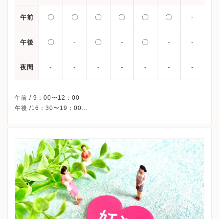
〇
〇
〇
〇
〇
〇
-
午前
〇
-
〇
-
〇
-
-
午後
-
-
-
-
-
-
-
夜間
午前 / 9：00〜12：00
午後 /16：30〜19：00
※火曜午後・木曜午後・土曜午後・日曜・祝日、休診
※詳細はクリニックHPを確認、または直接お問い合わせくださ