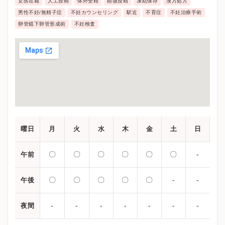
女医在籍
人工授精
体外受精
顕微授精
凍結保存
漢方処方
男性不妊/無精子症
不妊カウンセリング
駅近
不育症
不妊治療手術
卵管鏡下卵管形成術
不妊検査
曜日
月
火
水
木
金
土
日
〇
〇
〇
〇
〇
〇
-
午前
〇
〇
〇
〇
〇
-
-
午後
-
-
-
-
-
-
-
夜間