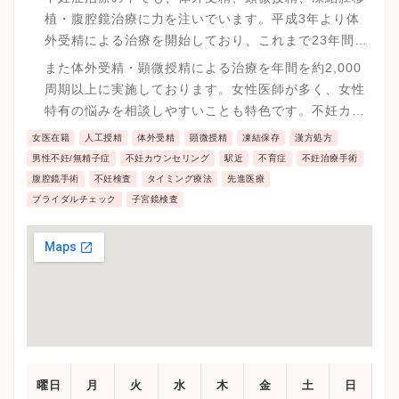
植・腹腔鏡治療に力を注いでいます。平成3年より体
外受精による治療を開始しており、これまで23年間の
実績があります。
また体外受精・顕微授精による治療を年間を約2,000
周期以上に実施しております。女性医師が多く、女性
特有の悩みを相談しやすいことも特色です。不妊カウ
ンセラーによるカウンセリング、医師・看護師による
女医在籍
人工授精
体外受精
顕微授精
凍結保存
漢方処方
体外受精勉強会や不妊教室を開いています。
男性不妊/無精子症
不妊カウンセリング
駅近
不育症
不妊治療手術
腹腔鏡手術
不妊検査
タイミング療法
先進医療
ブライダルチェック
子宮鏡検査
曜日
月
火
水
木
金
土
日