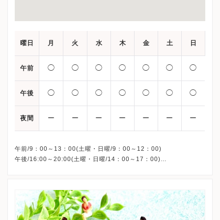
曜日
月
火
水
木
金
土
日
◯
◯
◯
◯
◯
◯
◯
午前
◯
◯
◯
◯
◯
◯
◯
午後
ー
ー
ー
ー
ー
ー
ー
夜間
午前/9：00～13：00(土曜・日曜/9：00～12：00)
午後/16:00～20:00(土曜・日曜/14：00～17：00)
※祝日も診療しています
※お電話受付時間 ①13:00まで ②19:30まで ③12:00まで