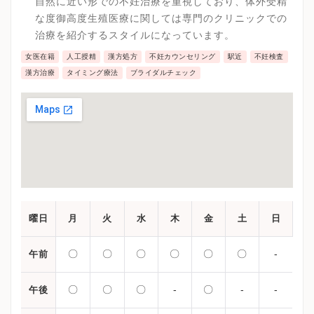
自然に近い形での不妊治療を重視しており、体外受精
な度御高度生殖医療に関しては専門のクリニックでの
治療を紹介するスタイルになっています。
女医在籍
人工授精
漢方処方
不妊カウンセリング
駅近
不妊検査
漢方治療
タイミング療法
ブライダルチェック
曜日
月
火
水
木
金
土
日
〇
〇
〇
〇
〇
〇
-
午前
〇
〇
〇
-
〇
-
-
午後