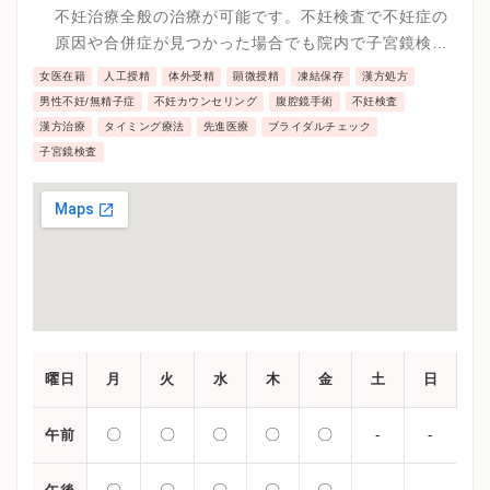
不妊治療全般の治療が可能です。不妊検査で不妊症の
原因や合併症が見つかった場合でも院内で子宮鏡検査
や腹腔鏡手術、子宮鏡手術が可能です。
女医在籍
人工授精
体外受精
顕微授精
凍結保存
漢方処方
男性不妊/無精子症
不妊カウンセリング
腹腔鏡手術
不妊検査
漢方治療
タイミング療法
先進医療
ブライダルチェック
子宮鏡検査
曜日
月
火
水
木
金
土
日
〇
〇
〇
〇
〇
-
-
午前