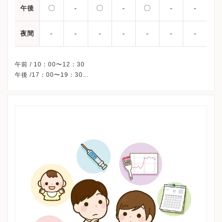
〇
-
〇
-
〇
-
-
午後
-
-
-
-
-
-
-
夜間
午前 / 10：00〜12：30
午後 /17：00〜19：30
※火曜午後・水曜午後・土曜午後・日曜・祝日、休診
※予約制です。
※詳細はクリニックHPを確認、または直接お問い合わせくださ