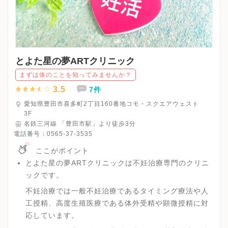
とよた星の夢ARTクリニック
まずは体のことを知ってみませんか？
3.5
7件
愛知県豊田市喜多町2丁目160番地コモ・スクエアウェスト
3F
名鉄三河線 「豊田市駅」より徒歩3分
電話番号：
0565-37-3535
ここがポイント
とよた星の夢ARTクリニックは不妊治療専門のクリニ
ックです。
不妊治療では一般不妊治療であるタイミング療法や人
工授精、高度生殖医療である体外受精や顕微授精に対
応しています。