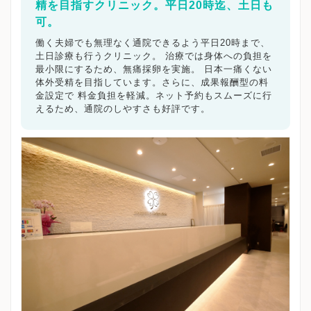
精を目指すクリニック。平日20時迄、土日も
可。
働く夫婦でも無理なく通院できるよう平日20時まで、
土日診療も行うクリニック。 治療では身体への負担を
最小限にするため、無痛採卵を実施。 日本一痛くない
体外受精を目指しています。さらに、成果報酬型の料
金設定で 料金負担を軽減。ネット予約もスムーズに行
えるため、通院のしやすさも好評です。