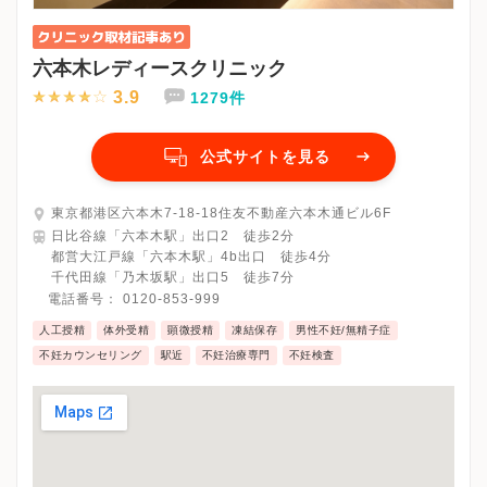
六本木レディースクリニック
3.9
1279件
公式サイトを見る
東京都港区六本木7-18-18住友不動産六本木通ビル6F
日比谷線「六本木駅」出口2 徒歩2分
都営大江戸線「六本木駅」4b出口 徒歩4分
千代田線「乃木坂駅」出口5 徒歩7分
電話番号：
0120-853-999
人工授精
体外受精
顕微授精
凍結保存
男性不妊/無精子症
不妊カウンセリング
駅近
不妊治療専門
不妊検査