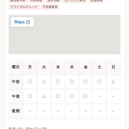
腹腔鏡手術
不妊検査
漢方治療
タイミング療法
先進医療
ブライダルチェック
子宮鏡検査
曜日
月
火
水
木
金
土
日
〇
△
〇
〇
〇
〇
△
午前
〇
△
〇
〇
〇
-
-
午後
-
-
-
-
-
-
-
夜間
午前 / 9：30〜12：30