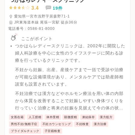
3.4
19件
愛知県一宮市浅野字居森野71-1
JR東海道本線 尾張一宮駅 徒歩36分
電話番号：
0586-81-8000
ここがポイント
つかはらレディースクリニックは、2002年に開院した
婦人科診療を中心に女性のライフステージに関わる診
療を行っているクリニックです。
不妊から妊娠、出産、産後ケアまで一括で受診や治療
が可能な設備環境があり、メンタルケアでは助産師相
談室も設置されています。
不妊治療では漢方などやホルモン療法を用い体の内部
から体質を改善することで妊娠しやすい身体づくりを
行っていく治療と将来の妊娠を見据えて今の体の状態
を調べるブライダルチェックを実施しています。
女医在籍
人工授精
体外受精
顕微授精
凍結保存
漢方処方
男性不妊/無精子症
不妊カウンセリング
不妊検査
漢方治療
ブライダルチェック
子宮鏡検査