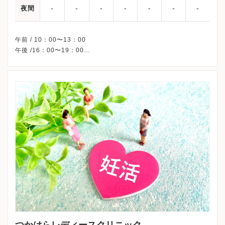
-
-
-
-
-
-
-
夜間
午前 / 10：00〜13：00
午後 /16：00〜19：00
△・・・15：00〜17：00
※木曜午後・土曜午後・日曜・祝日、休診
※詳細はクリニックHPを確認、または直接お問い合わせくださ
つかはらレディースクリニック