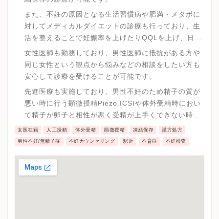
また、不妊の原因となる生活習慣病や肥満・メタボに
対してメディカルダイエットの診療も行っており、生
活を整えることで妊娠率を上げたりQQLを上げ、日常
生活を快適に過ごせる環境を用意しています。
女性医師も勤務しており、男性医師に抵抗がある方や
同じ女性という観点から悩みなどの相談をしたい方も
安心して診療を受けることが可能です。
先進医療も実施しており、男性不妊のため精子の質が
悪い時に行う顕微授精Piezo ICSIや体外受精時におい
て精子が卵子と相性が悪く受精が上手くできない時の
治療である卵子活性化処理、透明帯を人工的に薄くす
女医在籍
人工授精
体外受精
顕微授精
凍結保存
漢方処方
ることで胚を着床させる確率を上げるアシストハッチ
男性不妊/無精子症
不妊カウンセリング
駅近
不育症
不妊検査
ング、高濃度ヒアルロン酸含有培養液など様々な治療
を行っています。