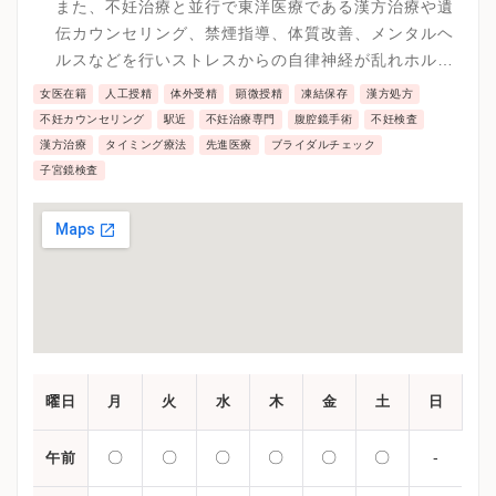
また、不妊治療と並行で東洋医療である漢方治療や遺
伝カウンセリング、禁煙指導、体質改善、メンタルヘ
ルスなどを行いストレスからの自律神経が乱れホルモ
ンバランスが崩れたり生活習慣病による妊娠率の低下
女医在籍
人工授精
体外受精
顕微授精
凍結保存
漢方処方
を防いでいます。
不妊カウンセリング
駅近
不妊治療専門
腹腔鏡手術
不妊検査
漢方治療
タイミング療法
先進医療
ブライダルチェック
子宮鏡検査
曜日
月
火
水
木
金
土
日
〇
〇
〇
〇
〇
〇
-
午前