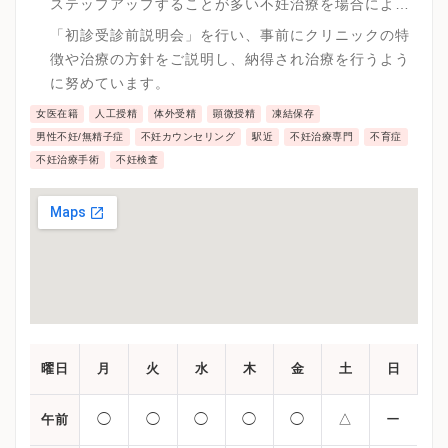
ステップアップすることが多い不妊治療を場合により
高度の生殖医療をいきなり実践することで妊娠という
「初診受診前説明会」を行い、事前にクリニックの特
結果にコミットしています。
徴や治療の方針をご説明し、納得され治療を行うよう
に努めています。
女医在籍
人工授精
体外受精
顕微授精
凍結保存
男性不妊/無精子症
不妊カウンセリング
駅近
不妊治療専門
不育症
不妊治療手術
不妊検査
曜日
月
火
水
木
金
土
日
◯
◯
◯
◯
◯
△
ー
午前