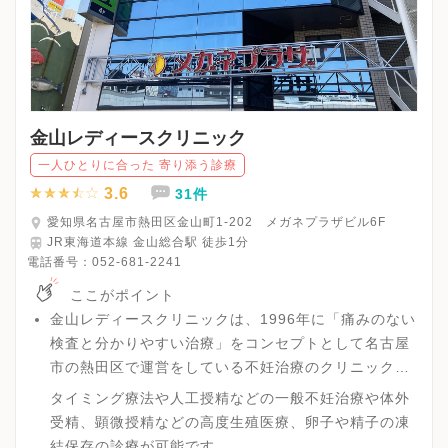
金山レディースクリニック
一人ひとりに合った 寄り添う診療
3.6
31件
愛知県名古屋市熱田区金山町1-202 メガネプラザビル6F
JR東海道本線 金山総合駅 徒歩1分
電話番号：
052-681-2241
ここがポイント
金山レディースクリニックは、1996年に「痛みのない
検査と分かりやすい治療」をコンセプトとして名古屋
市の熱田区で運営をしている不妊治療のクリニックで
す。
タイミング療法や人工授精などの一般不妊治療や体外
受精、顕微授精などの高度生殖医療、卵子や精子の凍
結保存の診療が可能です。