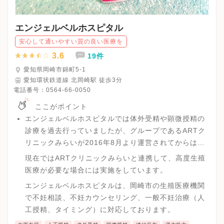
エンジェルベルホスピタル
安心して通いやすい質の良い医療を
3.6
19件
愛知県岡崎市錦町5-1
愛知環状鉄道線 北岡崎駅 徒歩3分
電話番号：
0564-66-0050
ここがポイント
エンジェルベルホスピタルでは体外受精や顕微授精の
診療を過去行っていましたが、グループであるARTク
リニックみらいが2016年8月より運営されてからは高
度生殖医療はARTクリニックみらいに機能を移しまし
現在ではARTクリニックみらいと連携して、高度生殖
た。
医療が必要な場合には実施をしています。
エンジェルベルホスピタルは、岡崎市の生殖医療機関
で不妊相談、不妊カウンセリング、一般不妊治療（人
工授精、タイミング）に対応しております。