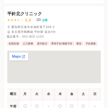
※水曜午後・土曜午後・日曜・祝日は休診
※詳細はクリニックHPを確認、または直接お問い合わせくださ
平針北クリニック
3.4
3件
愛知県日進市赤池町屋下306-2
名古屋市鶴舞線 平針駅 徒歩4分
電話番号：
052-803-1103
女医在籍
人工授精
漢方処方
男性不妊/無精子症
駅近
不妊検査
曜日
月
火
水
木
金
土
日
〇
〇
-
〇
〇
〇
-
午前