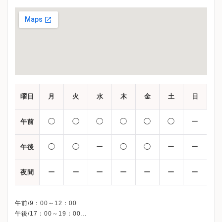
曜日
月
火
水
木
金
土
日
◯
◯
◯
◯
◯
◯
ー
午前
◯
◯
ー
◯
◯
ー
ー
午後
ー
ー
ー
ー
ー
ー
ー
夜間
午前/9：00～12：00
午後/17：00～19：00