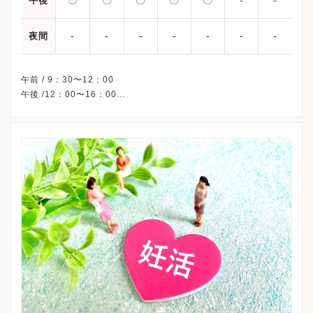
〇
〇
〇
〇
〇
-
-
午後
-
-
-
-
-
-
-
夜間
午前 / 9：30〜12：00
午後 /12：00〜16：00
△・・・15：00〜17：00
※土曜・日曜・祝日、休診
※完全予約制です。
※詳細はクリニックHPを確認、または直接お問い合わせくださ