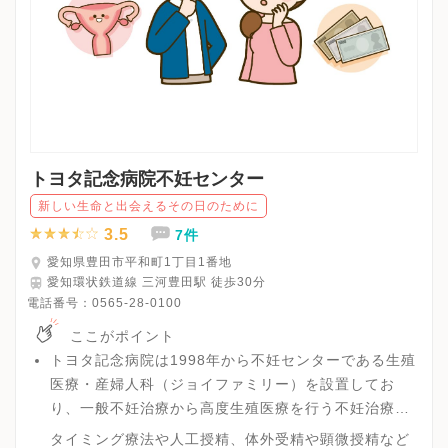
トヨタ記念病院不妊センター
新しい生命と出会えるその日のために
3.5
7件
愛知県豊田市平和町1丁目1番地
愛知環状鉄道線 三河豊田駅 徒歩30分
電話番号：
0565-28-0100
ここがポイント
トヨタ記念病院は1998年から不妊センターである生殖
医療・産婦人科（ジョイファミリー）を設置してお
り、一般不妊治療から高度生殖医療を行う不妊治療専
門部門として高いレベルの治療が可能です。
タイミング療法や人工授精、体外受精や顕微授精など