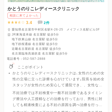
かとうのりこレディースクリニック
相談に来てよかった
3.4
2件
愛知県名古屋市中村区名駅4-26-25 メイフィス名駅ビル3F
JR東海道本線 名古屋駅 徒歩5分
地下鉄東山線 名古屋駅 徒歩5分
地下鉄桜通線 名古屋駅 徒歩5分
近畿名古屋鉄道 名古屋駅 徒歩5分
名古屋臨海高速鉄道 名古屋駅 徒歩5分
電話番号：
052-587-2888
ここがポイント
かとうのりこレディースクリニックは､女性のための女
性の立場に立った診療を心がけています｡院長を始め全
スタッフが女性のため安心して通院でき、、女性なら
ではのお悩みがあればお気軽にご相談できる環境があ
不妊治療では不妊検査や一般不妊治療であるタイミン
ります。
グ療法や人工授精などの治療を行っており、男性に対
しても精液検査による不妊の原因を調べ治療を行って
いきます。