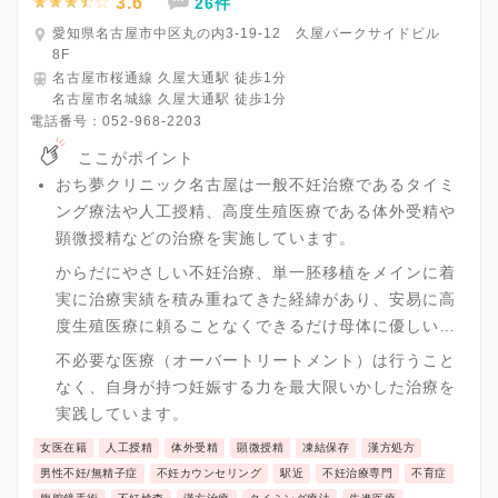
3.6
26件
愛知県名古屋市中区丸の内3-19-12 久屋パークサイドビル
8F
名古屋市桜通線 久屋大通駅 徒歩1分
名古屋市名城線 久屋大通駅 徒歩1分
電話番号：
052-968-2203
ここがポイント
おち夢クリニック名古屋は一般不妊治療であるタイミ
ング療法や人工授精、高度生殖医療である体外受精や
顕微授精などの治療を実施しています。
からだにやさしい不妊治療、単一胚移植をメインに着
実に治療実績を積み重ねてきた経緯があり、安易に高
度生殖医療に頼ることなくできるだけ母体に優しい治
療を実践しています。
不必要な医療（オーバートリートメント）は行うこと
なく、自身が持つ妊娠する力を最大限いかした治療を
実践しています。
女医在籍
人工授精
体外受精
顕微授精
凍結保存
漢方処方
男性不妊/無精子症
不妊カウンセリング
駅近
不妊治療専門
不育症