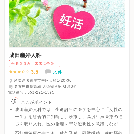
成田産婦人科
生命を育み 未来に夢を！
3.5
39件
愛知県名古屋市中区大須1-20-30
名古屋市鶴舞線 大須観音駅 徒歩3分
電話番号：
052-221-1595
ここがポイント
成田産婦人科では、生命誕生の医学を中心に「女性の
一生」を総合的に判断し、診療し、高度生殖医療の進
歩を取り入れ、医の倫理を守り透明性を意識しながら
情報を開示することに努めています。
不妊症治療の中でも、体外受精、顕微授精、凍結胚移