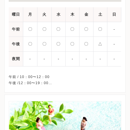
曜日
月
火
水
木
金
土
日
〇
〇
〇
〇
〇
〇
-
午前
〇
〇
〇
〇
〇
△
-
午後
-
-
-
-
-
-
-
夜間
午前 / 10：00〜12：00
午後 /12：00〜19：00
△・・・12：00〜16：30
※日曜・祝日、休診
※詳細はクリニックHPを確認、または直接お問い合わせくださ