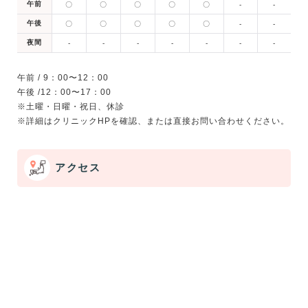
午前
〇
〇
〇
〇
〇
-
-
午後
〇
〇
〇
〇
〇
-
-
夜間
-
-
-
-
-
-
-
午前 / 9：00〜12：00
午後 /12：00〜17：00
※土曜・日曜・祝日、休診
アクセス