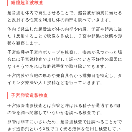
経腟超音波検査
超音波を体内で発生させることで、超音波が物質に当たる
と反射する性質を利用し体の内部を調べていきます。
体内で発生した超音波が体の内壁や内臓、子宮や卵巣に当
たり反射することで映像を作成し、子宮や卵巣の状態や形
状を観察します。
子宮筋腫や子宮内ポリープを観察し、疾患が見つかった場
合には子宮鏡検査でより詳しく調べていき不妊症の原因に
なりそうであれば腹腔鏡手術で取り除いてきます。
子宮内膜や卵胞の厚みや発育具合から排卵日を特定し、タ
イミング療法や人工授精などを行っていきます。
子宮卵管造影検査
子宮卵管造影検査とは卵管と呼ばれる精子が通過する2組
の管を調べ閉塞していないかを調べる検査です。
卵管は非常に小さいため、超音波検査では調べることがで
きず造影剤というX線で白く光る液体を使用し検査してい