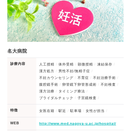
名大病院
診療内容
人工授精
体外受精
顕微授精
凍結保存
漢方処方
男性不妊/無精子症
不妊カウンセリング
不育症
不妊治療手術
腹腔鏡手術
卵管鏡下卵管形成術
不妊検査
漢方治療
タイミング療法
ブライダルチェック
子宮鏡検査
特徴
女医在籍
駅近
駐車場
女性が担当
WEB
http://www.med.nagoya-u.ac.jp/hospital/