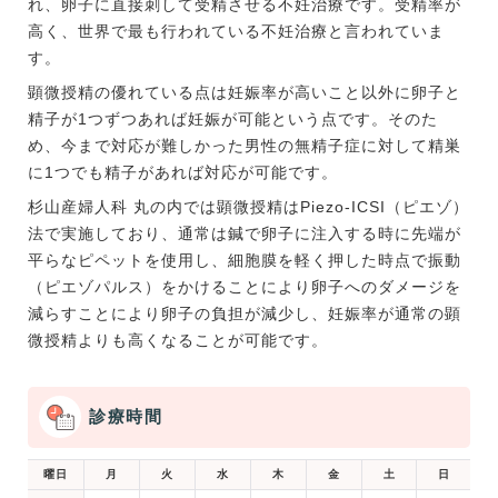
れ、卵子に直接刺して受精させる不妊治療です。受精率が
高く、世界で最も行われている不妊治療と言われていま
す。
顕微授精の優れている点は妊娠率が高いこと以外に卵子と
精子が1つずつあれば妊娠が可能という点です。そのた
め、今まで対応が難しかった男性の無精子症に対して精巣
に1つでも精子があれば対応が可能です。
杉山産婦人科 丸の内では顕微授精はPiezo-ICSI（ピエゾ）
法で実施しており、通常は鍼で卵子に注入する時に先端が
平らなピペットを使用し、細胞膜を軽く押した時点で振動
（ピエゾパルス）をかけることにより卵子へのダメージを
減らすことにより卵子の負担が減少し、妊娠率が通常の顕
微授精よりも高くなることが可能です。
診療時間
曜日
月
火
水
木
金
土
日