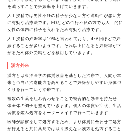
を減らすことで妊娠率を上げていきます。
人工授精では男性不妊の精子が少ない方や運動性が悪い方
に有効な治療法です。EDなどの性行不良の方でも人工的に
女性の体内に精子を入れるため有効な治療です。
人工授精の妊娠率は10%と言われており、4~6回ほどで妊
娠することが多いようです。それ以上になると妊娠率が下
がるため体外受精などを検討していきます。
漢方外来
漢方とは東洋医学の体質改善を基とした治療で、人間が本
来もつ自己治癒能力を高めることで妊娠がしやすい身体づ
くりを行っていく治療です。
複数の生薬を組み合わせることで複合的な効果を持たせ、
体全体の調子を整えていきます。個人の体質や症状、生活
習慣を鑑み処方をオーダーメイドで行っていきます。
医師が診察をして処方するため、より体質に合わせて処方
が行えると共に薬局では取り扱えない漢方を処方すること