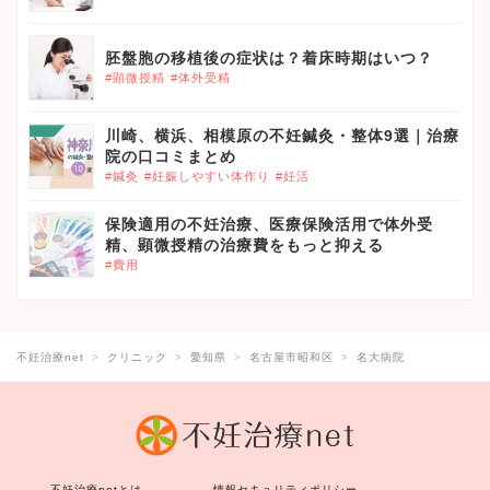
胚盤胞の移植後の症状は？着床時期はいつ？
#顕微授精
#体外受精
川崎、横浜、相模原の不妊鍼灸・整体9選｜治療
院の口コミまとめ
#鍼灸
#妊娠しやすい体作り
#妊活
保険適用の不妊治療、医療保険活用で体外受
精、顕微授精の治療費をもっと抑える
#費用
不妊治療net
クリニック
愛知県
名古屋市昭和区
名大病院
不妊治療netとは
情報セキュリティポリシー