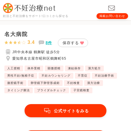
妊活と不妊治療をサポート!口コミから探せる
掲載お問い合わせ
名大病院
3.4
8件
保存する
JR中央本線 鶴舞駅 徒歩5分
愛知県名古屋市昭和区鶴舞町65
人工授精
体外受精
顕微授精
凍結保存
漢方処方
男性不妊/無精子症
不妊カウンセリング
不育症
不妊治療手術
腹腔鏡手術
卵管鏡下卵管形成術
不妊検査
漢方治療
タイミング療法
ブライダルチェック
子宮鏡検査
公式サイトをみる