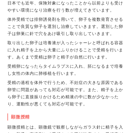
日本でも近年、保険対象になったことから以前よりも受け
やすい環境になり治療を行う数が増えてきています。
体外受精では排卵誘発剤を用いて、卵子を複数発育させる
ことで良質な卵子を選別し治療していきます。選別した卵
子は卵巣に針で穴をあけ吸引し取り出していきます。
取り出した卵子は培養液が入ったシャーレと呼ばれる容器
に入れ精子を上から大量にふりかけることで受精を行いま
す。あくまで受精は卵子と精子が自然に行います。
受精卵になったらタイムラプスに入れ、胚になるまで培養
し女性の体内に肺移植を行います。
受精の過程を体外で行うため、不妊症の大きな原因である
卵管に問題があっても対応が可能です。また、精子を上か
ら卵子に直接振りかけるため精液の中に数が少なかった
り、運動性が悪くても対応が可能です。
顕微授精
顕微授精とは、顕微鏡で観察しながらガラス針に精子を入