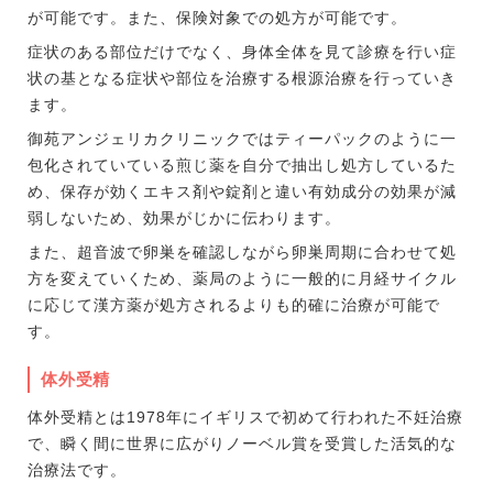
が可能です。また、保険対象での処方が可能です。
症状のある部位だけでなく、身体全体を見て診療を行い症
状の基となる症状や部位を治療する根源治療を行っていき
ます。
御苑アンジェリカクリニックではティーパックのように一
包化されていている煎じ薬を自分で抽出し処方しているた
め、保存が効くエキス剤や錠剤と違い有効成分の効果が減
弱しないため、効果がじかに伝わります。
また、超音波で卵巣を確認しながら卵巣周期に合わせて処
方を変えていくため、薬局のように一般的に月経サイクル
に応じて漢方薬が処方されるよりも的確に治療が可能で
す。
体外受精
体外受精とは1978年にイギリスで初めて行われた不妊治療
で、瞬く間に世界に広がりノーベル賞を受賞した活気的な
治療法です。