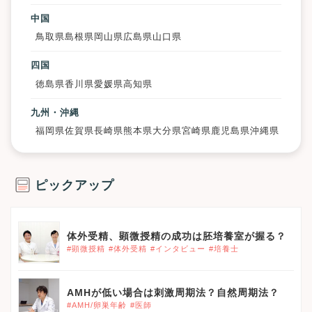
中国
鳥取県
島根県
岡山県
広島県
山口県
四国
徳島県
香川県
愛媛県
高知県
九州・沖縄
福岡県
佐賀県
長崎県
熊本県
大分県
宮崎県
鹿児島県
沖縄県
ピックアップ
体外受精、顕微授精の成功は胚培養室が握る？
#顕微授精
#体外受精
#インタビュー
#培養士
AMHが低い場合は刺激周期法？自然周期法？
#AMH/卵巣年齢
#医師