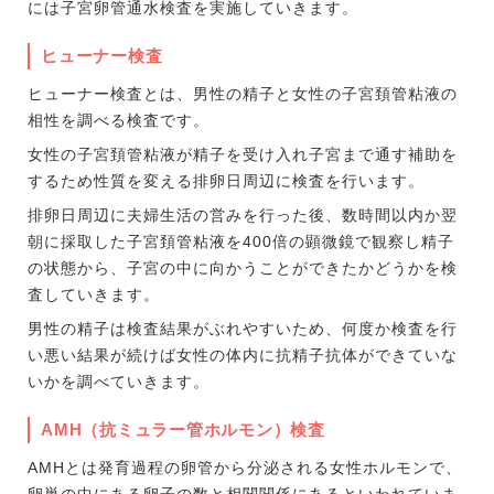
には子宮卵管通水検査を実施していきます。
ヒューナー検査
ヒューナー検査とは、男性の精子と女性の子宮頚管粘液の
相性を調べる検査です。
女性の子宮頚管粘液が精子を受け入れ子宮まで通す補助を
するため性質を変える排卵日周辺に検査を行います。
排卵日周辺に夫婦生活の営みを行った後、数時間以内か翌
朝に採取した子宮頚管粘液を400倍の顕微鏡で観察し精子
の状態から、子宮の中に向かうことができたかどうかを検
査していきます。
男性の精子は検査結果がぶれやすいため、何度か検査を行
い悪い結果が続けば女性の体内に抗精子抗体ができていな
いかを調べていきます。
AMH（抗ミュラー管ホルモン）検査
AMHとは発育過程の卵管から分泌される女性ホルモンで、
卵巣の中にある卵子の数と相関関係にあるといわれていま