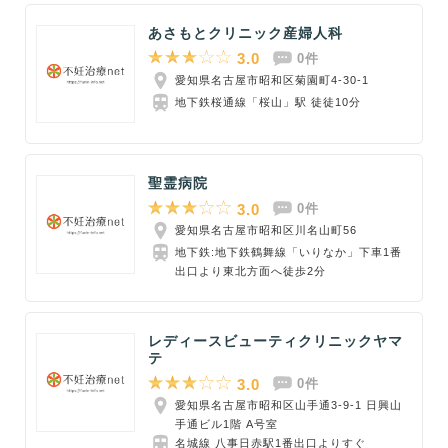
あさもとクリニック産婦人科
3.0
0件
愛知県名古屋市昭和区菊園町4-30-1
地下鉄桜通線「桜山」駅 徒徒10分
聖霊病院
3.0
0件
愛知県名古屋市昭和区川名山町56
地下鉄:地下鉄鶴舞線「いりなか」下車1番
出口より東北方面へ徒歩2分
レディースビューティクリニックヤマ
テ
3.0
0件
愛知県名古屋市昭和区山手通3-9-1 日興山
手通ビル1階 A号室
名城線 八事日赤駅1番出口よりすぐ