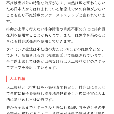
不妊検査以外の特別な治療がなく、自然妊娠と変わらない
ため日本人からは好まれている治療法で体の負担が少ない
こともあり不妊治療のファーストステップと言われていま
す。
排卵が上手く行えない排卵障害や月経不順の方には排卵誘
発剤を使用することがあります。また、妊娠率を高めると
きにも排卵誘発剤を使用していきます。
タイミング療法は不妊症の方だと5％ほどの妊娠率となっ
ており、妊娠される方は複数回受けて妊娠されています。
半年以上試して妊娠が出来なければ人工授精などのステッ
プアップを検討していきます。
人工授精
人工授精とは排卵日を不妊検査で特定し、排卵日に合わせ
て事前に精子を採取し濃厚洗浄処置をした後に子宮に人工
的に送り込む不妊治療です。
膣から子宮までカテーテルと呼ばれる細い管を通しその中
を精子が移動することにより精子が途中で離脱する可能性