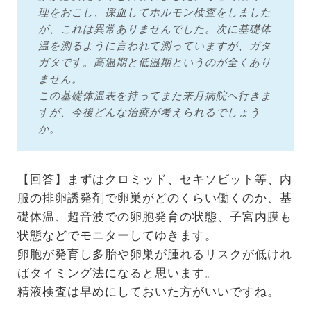
理をおこし、採血してホルモン検査をしました
が、これは異常ありませんでした。次に基礎体
温を測るように言われて測っていますが、ガタ
ガタです。高温期と低温期というのが全くあり
ません。
この基礎体温表を持ってまた来月病院へ行きま
すが、今後どんな治療が考えられるでしょう
か。
【回答】まずはクロミッド、セキソビット等、内
服の排卵誘発剤で卵巣がどのくらい働くのか、基
礎体温、超音波での卵胞発育の状態、子宮内膜も
状態などでモニターしてゆきます。
卵胞が発育し多胎や卵巣が腫れるリスクが低けれ
ばタイミング法になると思います。
精液検査は早めにしておいた方がいいですね。