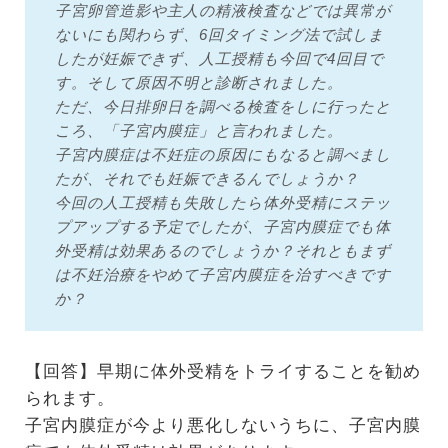
子宮卵管造影や主人の精液検査などでは異常が
ないにも関わらず、6回タイミング法で試しま
したが妊娠できず、人工授精も今回で4回目で
す。そして原因不明と診断されました。
ただ、今日排卵日を調べる検査をしに行ったと
ころ、「子宮内膜症」と言われました。
子宮内膜症は不妊症の原因にもなると調べまし
たが、それでも妊娠できるんでしょうか？
今回の人工授精も失敗したら体外受精にステッ
プアップする予定でしたが、子宮内膜症でも体
外受精は効果あるのでしょうか？それともまず
は不妊治療をやめて子宮内膜症を治すべきです
か？
【回答】早期に体外受精をトライすることを勧め
られます。
子宮内膜症が今より悪化しないうちに、子宮内膜