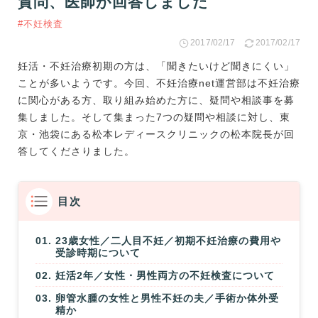
質問、医師が回答しました
#不妊検査
2017/02/17
2017/02/17
妊活・不妊治療初期の方は、「聞きたいけど聞きにくい」
ことが多いようです。今回、不妊治療net運営部は不妊治療
に関心がある方、取り組み始めた方に、疑問や相談事を募
集しました。そして集まった7つの疑問や相談に対し、東
京・池袋にある
松本レディースクリニック
の松本院長が回
答してくださりました。
目次
23歳女性／二人目不妊／初期不妊治療の費用や
受診時期について
妊活2年／女性・男性両方の不妊検査について
卵管水腫の女性と男性不妊の夫／手術か体外受
精か