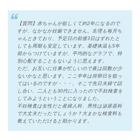
【質問】赤ちゃんが欲しくて約2年になるので
すが、なかなか妊娠できません。生理も毎月ち
ゃんときており、予定日の前後3日はずれたと
しても周期も安定しています。基礎体温も5年
前からつけていますが、平均的なグラフで、特
別心配することもないように思えます。
ただ、お互いに仕事が忙しいので夜は回数が少
ないかなと思います。ここ半年は排卵日を狙っ
てはいるのですが・・・。そこで先日夫婦で話
し合い、二人とも30代に入ったので不妊検査を
してみようということになりました。
不妊検査は女性だと産婦人科、男性は泌尿器科
で大丈夫だったでしょうか？大まかな検査料も
教えていただけると助かります。