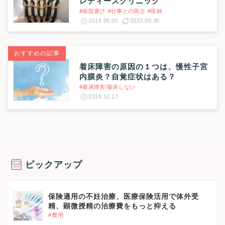
レディースクリニック
#病院選び
#仕事との両立
#医師
2019.06.05
2023.08.30
おすすめの記事
着床障害の原因の１つは、慢性子宮
内膜炎？自覚症状はある？
#着床障害/着床しない
2018.12.17
ピックアップ
保険適用の不妊治療、医療保険活用で体外受
精、顕微授精の治療費をもっと抑える
#費用