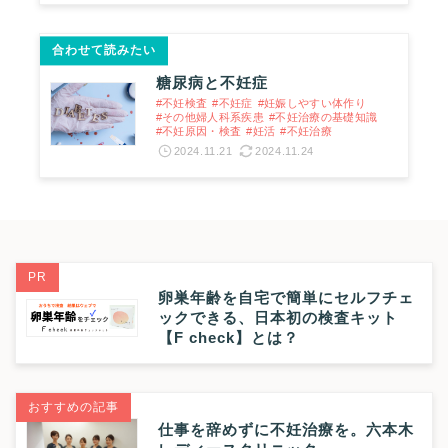
合わせて読みたい
糖尿病と不妊症
#不妊検査
#不妊症
#妊娠しやすい体作り
#その他婦人科系疾患
#不妊治療の基礎知識
#不妊原因・検査
#妊活
#不妊治療
2024.11.21
2024.11.24
PR
卵巣年齢を自宅で簡単にセルフチェ
ックできる、日本初の検査キット
【F check】とは？
おすすめの記事
仕事を辞めずに不妊治療を。六本木