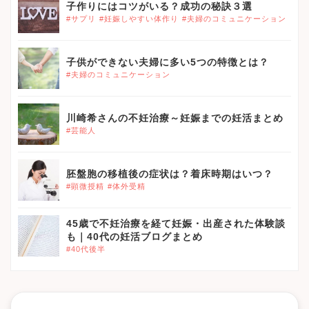
子作りにはコツがいる？成功の秘訣３選
#サプリ
#妊娠しやすい体作り
#夫婦のコミュニケーション
}}
子供ができない夫婦に多い5つの特徴とは？
#夫婦のコミュニケーション
}}
川崎希さんの不妊治療～妊娠までの妊活まとめ
#芸能人
}}
胚盤胞の移植後の症状は？着床時期はいつ？
#顕微授精
#体外受精
}}
45歳で不妊治療を経て妊娠・出産された体験談
も｜40代の妊活ブログまとめ
#40代後半