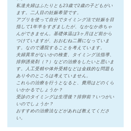
私達夫婦はふたりとも23歳で2歳の子どもがい
ます。二人目の妊娠希望です。
アプリを使って自分でタイミング法で妊娠を目
指して1年半をすぎましたが、なかなか赤ちゃ
んができません。基礎体温は3ヶ月ほど前から
つけていますが、おおむね二層になっていま
す。なので通院することを考えています。
夫婦異常がないかの検査、タイミング法指導、
排卵誘発剤（？）などの治療をしたいと思いま
す。人工受精や体外受精などは金銭的な問題も
あり今のところは考えていません。
これらの治療を行うとなると、費用はどのくら
いかかるでしょうか？
受診のタイミングは生理後？排卵前？いつがい
いのでしょうか？
おすすめの治療法などがあれば教えてくださ
い。