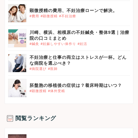
顕微授精の費用、不妊治療ローンで解決。
#費用
#顕微授精
#不妊治療
川崎、横浜、相模原の不妊鍼灸・整体9選｜治療
院の口コミまとめ
#鍼灸
#妊娠しやすい体作り
#妊活
不妊治療と仕事の両立はストレスが一杯。どん
な病院を選ぶべき？
#病院選び
#医師
胚盤胞の移植後の症状は？着床時期はいつ？
#顕微授精
#体外受精
閲覧ランキング
}}