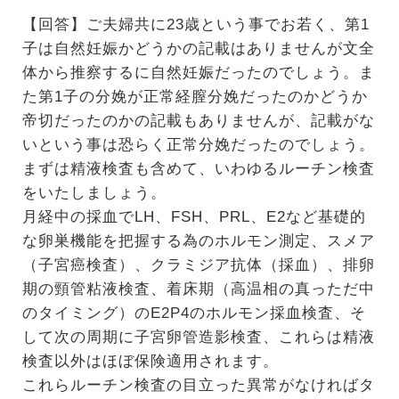
【回答】ご夫婦共に23歳という事でお若く、第1
子は自然妊娠かどうかの記載はありませんが文全
体から推察するに自然妊娠だったのでしょう。ま
た第1子の分娩が正常経膣分娩だったのかどうか
帝切だったのかの記載もありませんが、記載がな
いという事は恐らく正常分娩だったのでしょう。
まずは精液検査も含めて、いわゆるルーチン検査
をいたしましょう。
月経中の採血でLH、FSH、PRL、E2など基礎的
な卵巣機能を把握する為のホルモン測定、スメア
（子宮癌検査）、クラミジア抗体（採血）、排卵
期の頸管粘液検査、着床期（高温相の真っただ中
のタイミング）のE2P4のホルモン採血検査、そ
して次の周期に子宮卵管造影検査、これらは精液
検査以外はほぼ保険適用されます。
これらルーチン検査の目立った異常がなければタ