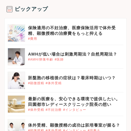
ピックアップ
保険適用の不妊治療、医療保険活用で体外受
精、顕微授精の治療費をもっと抑える
#費用
AMHが低い場合は刺激周期法？自然周期法？
#AMH/卵巣年齢
#医師
胚盤胞の移植後の症状は？着床時期はいつ？
#顕微授精
#体外受精
最新の医療を、安心できる環境で提供したい。
田園都市レディースクリニック院長の想い
#体外受精
#不妊治療
#インタビュー
体外受精、顕微授精の成功は胚培養室が握る？
#顕微授精
#体外受精
#インタビュー
#培養士