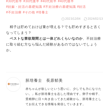
#30代前半
#30代後半
#40代前半
#40代後半
#妊娠・妊活の基礎知識
#不妊治療の基礎知識
#妊活
#不妊治療
#その他
#培養士
2023/12/04
2024/02/13
精子は貯めておけば量が増える？でも貯めすぎると古く
なってしまう？
ベストな禁欲期間とは一体どれくらいなのか
、不妊治療
に取り組む方なら悩んだ経験があるのではないでしょう
か。
胚培養士 長原郁美
赤ちゃんが欲しいという思いに、少しでも力になりた
い。」私が胚培養士を志した理由です。卵子や精子、
受精卵に日々向き合ってきた経験から、胚培養士とし
てお伝えできる情報を発信していきます。