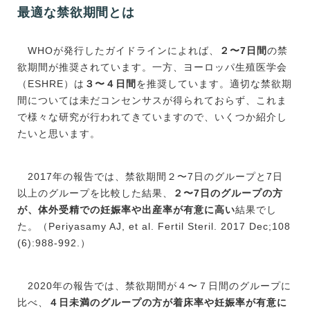
最適な禁欲期間とは
WHOが発行したガイドラインによれば、
２〜7日間
の禁
欲期間が推奨されています。一方、ヨーロッパ生殖医学会
（ESHRE）は
３〜４日間
を推奨しています。適切な禁欲期
間については未だコンセンサスが得られておらず、これま
で様々な研究が行われてきていますので、いくつか紹介し
たいと思います。
2017年の報告では、禁欲期間２〜7日のグループと7日
以上のグループを比較した結果、
２〜7日のグループの方
が、体外受精での妊娠率や出産率が有意に高い
結果でし
た。（Periyasamy AJ, et al. Fertil Steril. 2017 Dec;108
(6):988-992.）
2020年の報告では、禁欲期間が４〜７日間のグループに
比べ、
４日未満のグループの方が着床率や妊娠率が有意に