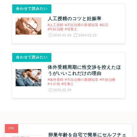
合わせて読みたい
人工授精のコツと妊娠率
#人工授精
#不妊治療の基礎知識
#妊活
#不妊治療
#培養士
2024.01.08
2024.02.13
合わせて読みたい
体外受精周期に性交渉を控えたほ
うがいいこれだけの理由
#体外受精
#不妊治療の基礎知識
#不妊治療
#その他
#培養士
2024.02.29
PR
卵巣年齢を自宅で簡単にセルフチェ