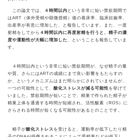
この論文では、
４時間以内
という非常に短い禁欲期間で
はART（体外受精や顕微授精）後の着床率、臨床妊娠率、
出産率が有意に増加した、と報告しています。また、一度
射精をしてから
４時間以内に再度射精を行うと、精子の濃
度や運動性が大幅に増加した
、ということも報告していま
す。
４時間以内という非常に短い禁欲期間が、なぜ精子の量
や質、さらにはARTの成績にまで良い影響をもたらすの
か、というメカニズムはまだ明らかにされていませんが、
一つの可能性として、
酸化ストレスが減る可能性
を挙げて
いました。禁欲期間が短いことで、精巣で作られた精子が
精巣上体を通過する時間が短縮され、活性酸素（ROS）に
さらされる時間が短くなる可能性があるとのことです。
精子が
酸化ストレス
を受けると、運動率が低下したり精
子のDNAが損傷されることによって受精率などが低下し、