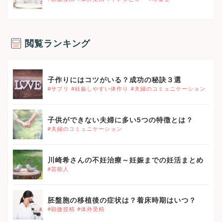
閲覧ランキング
}}
子作りにはコツがいる？成功の秘訣３選
#サプリ
#妊娠しやすい体作り
#夫婦のコミュニケーション
}}
子供ができない夫婦に多い5つの特徴とは？
#夫婦のコミュニケーション
}}
川崎希さんの不妊治療～妊娠までの妊活まとめ
#芸能人
}}
胚盤胞の移植後の症状は？着床時期はいつ？
#顕微授精
#体外受精