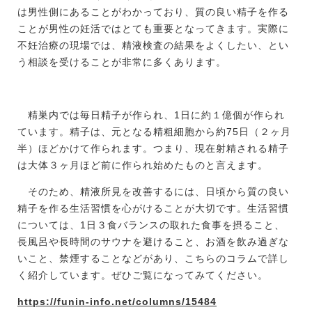
は男性側にあることがわかっており、質の良い精子を作る
ことが男性の妊活ではとても重要となってきます。実際に
不妊治療の現場では、精液検査の結果をよくしたい、とい
う相談を受けることが非常に多くあります。
精巣内では毎日精子が作られ、1日に約１億個が作られ
ています。精子は、元となる精粗細胞から約75日（２ヶ月
半）ほどかけて作られます。つまり、現在射精される精子
は大体３ヶ月ほど前に作られ始めたものと言えます。
そのため、精液所見を改善するには、日頃から質の良い
精子を作る生活習慣を心がけることが大切です。生活習慣
については、1日３食バランスの取れた食事を摂ること、
長風呂や長時間のサウナを避けること、お酒を飲み過ぎな
いこと、禁煙することなどがあり、こちらのコラムで詳し
く紹介しています。ぜひご覧になってみてください。
https://funin-info.net/columns/15484