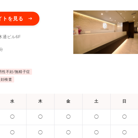
イトを見る
木通ビル6F
分
男性不妊/無精子症
不妊検査
水
木
金
土
日
◯
◯
◯
◯
◯
◯
◯
◯
◯
◯