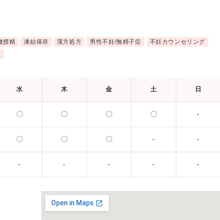
微授精
凍結保存
漢方処方
男性不妊/無精子症
不妊カウンセリング
査
水
木
金
土
日
〇
〇
〇
〇
-
〇
〇
〇
-
-
-
-
-
-
-