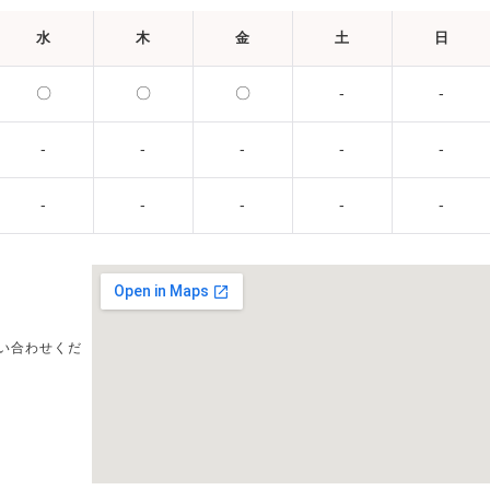
水
木
金
土
日
〇
〇
〇
-
-
-
-
-
-
-
-
-
-
-
-
い合わせくだ