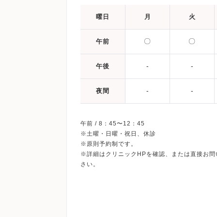
曜日
月
火
〇
〇
午前
-
-
午後
-
-
夜間
午前 / 8：45〜12：45
※土曜・日曜・祝日、休診
※原則予約制です。
※詳細はクリニックHPを確認、または直接お問