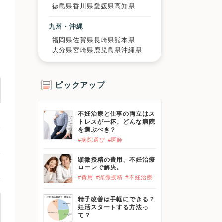
徳島県
香川県
愛媛県
高知県
九州・沖縄
福岡県
佐賀県
長崎県
熊本県
大分県
宮崎県
鹿児島県
沖縄県
ピックアップ
不妊治療と仕事の両立はス
トレスが一杯。どんな病院
を選ぶべき？
#病院選び
#医師
顕微授精の費用、不妊治療
ローンで解決。
#費用
#顕微授精
#不妊治療
精子改善は手軽にできる？
妊活スタートする方法っ
て？