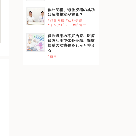
体外受精、顕微授精の成功
は胚培養室が握る？
#顕微授精
#体外受精
#インタビュー
#培養士
保険適用の不妊治療、医療
保険活用で体外受精、顕微
授精の治療費をもっと抑え
る
#費用