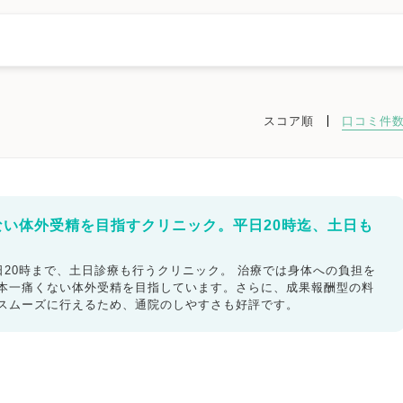
スコア順
口コミ件
諏訪市
須坂市
小諸市
伊那市
駒ヶ根市
中野市
大町市
飯山市
安曇野市
長野県その他地域
ない体外受精を目指すクリニック。平日20時迄、土日も
ック
不妊検査
タイミング療法
人工授精
体外受精
20時まで、土日診療も行うクリニック。 治療では身体への負担を
日本一痛くない体外受精を目指しています。さらに、成果報酬型の料
精子症
ED治療
漢方処方
プラセンタ
不育症
もスムーズに行えるため、通院のしやすさも好評です。
女医在籍
不妊治療専門
凍結保存
電子決済可
ットカード利用可
オンライン診療
英語対応