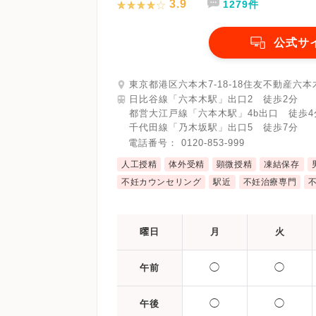
3.9
1279件
公式サ
東京都港区六本木7-18-18住友不動産六本
日比谷線「六本木駅」出口2 徒歩2分
都営大江戸線「六本木駅」4b出口 徒歩4
千代田線「乃木坂駅」出口5 徒歩7分
電話番号：
0120-853-999
人工授精
体外受精
顕微授精
凍結保存
不妊カウンセリング
駅近
不妊治療専門
曜日
月
火
◯
◯
午前
◯
◯
午後