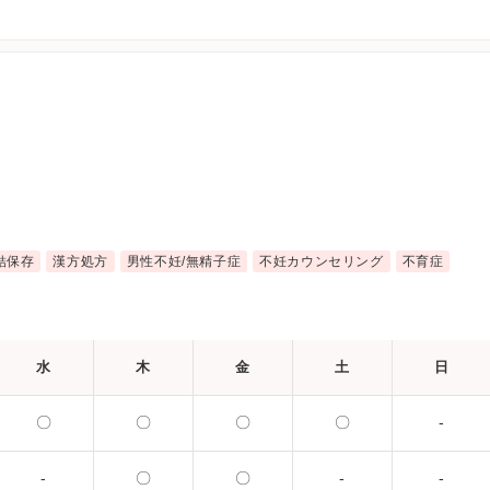
結保存
漢方処方
男性不妊/無精子症
不妊カウンセリング
不育症
水
木
金
土
日
〇
〇
〇
〇
-
-
〇
〇
-
-