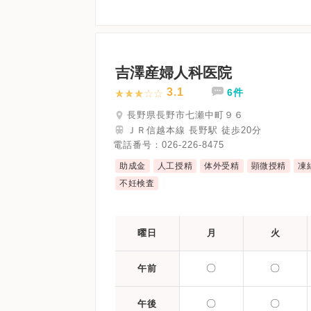
吉澤産婦人科医院
3.1
6件
長野県長野市七瀬中町９６
ＪＲ信越本線 長野駅 徒歩20分
電話番号：
026-226-8475
助成金
人工授精
体外受精
顕微授精
凍
不妊検査
曜日
月
火
〇
〇
午前
〇
〇
午後