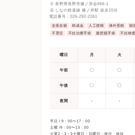
長野県長野市篠ノ井会666-1
しなの鉄道線 篠ノ井駅 徒歩15分
電話番号：
026-292-2261
女医在籍
助成金
人工授精
体外受精
顕
不育症
不妊治療手術
腹腔鏡手術
不妊検
曜日
月
火
〇
〇
午前
〇
〇
午後
-
-
夜間
平日 / 9：00〜17：00
土曜 /9：00〜13：00
※第2・3・5土曜日・日曜日・祝日、休診