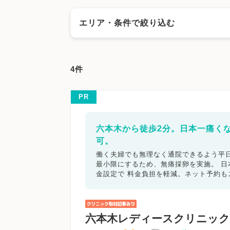
エリア・条件で絞り込む
エリアで絞る
4件
長野市
松本市
上田市
岡谷市
飯田市
茅野市
塩尻市
佐久市
千曲市
東御市
PR
キーワードで絞る
六本木から徒歩2分。日本一痛く
可。
不妊カウンセリング
ブライダルチェ
働く夫婦でも無理なく通院できるよう平日
最小限にするため、無痛採卵を実施。 
顕微授精
先進医療
男性不妊/無
金設定で 料金負担を軽減。ネット予約
子宮鏡検査
腹腔鏡手術
駅近
マイナ受付
バリアフリー
クレジ
六本木レディースクリニック