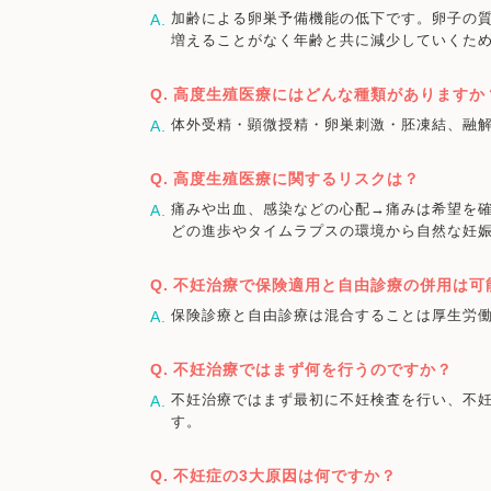
加齢による卵巣予備機能の低下です。卵子の質
増えることがなく年齢と共に減少していくた
高度生殖医療にはどんな種類がありますか
体外受精・顕微授精・卵巣刺激・胚凍結、融解
高度生殖医療に関するリスクは？
痛みや出血、感染などの心配→痛みは希望を
どの進歩やタイムラプスの環境から自然な妊
不妊治療で保険適用と自由診療の併用は可
保険診療と自由診療は混合することは厚生労
不妊治療ではまず何を行うのですか？
不妊治療ではまず最初に不妊検査を行い、不
す。
不妊症の3大原因は何ですか？