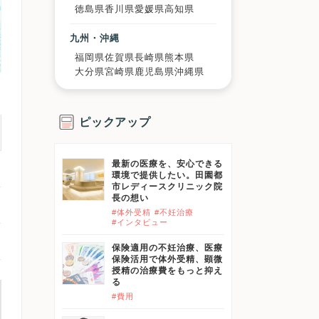
徳島県
香川県
愛媛県
高知県
九州・沖縄
福岡県
佐賀県
長崎県
熊本県
大分県
宮崎県
鹿児島県
沖縄県
ピックアップ
最新の医療を、安心できる
環境で提供したい。田園都
市レディースクリニック院
長の想い
#体外受精
#不妊治療
#インタビュー
保険適用の不妊治療、医療
保険活用で体外受精、顕微
授精の治療費をもっと抑え
る
#費用