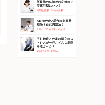
胚盤胞の移植後の症状は？
着床時期はいつ？
#顕微授精
#体外受精
AMHが低い場合は刺激周
期法？自然周期法？
#AMH/卵巣年齢
#医師
不妊治療と仕事の両立はス
トレスが一杯。どんな病院
を選ぶべき？
#病院選び
#医師