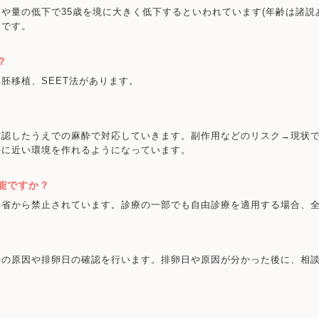
や量の低下で35歳を境に大きく低下するといわれています(年齢は諸説
めです。
？
胚移植、SEET法があります。
確認したうえでの麻酔で対応していきます。副作用などのリスク→現状
娠に近い環境を作れるようになっています。
能ですか？
働省から禁止されています。診療の一部でも自由診療を適用する場合、
妊の原因や排卵日の確認を行います。排卵日や原因が分かった後に、相