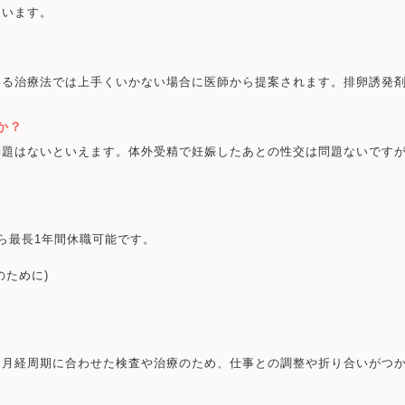
ています。
いる治療法では上手くいかない場合に医師から提案されます。排卵誘発
か？
問題はないといえます。体外受精で妊娠したあとの性交は問題ないです
ら最長1年間休職可能です。
のために)
・月経周期に合わせた検査や治療のため、仕事との調整や折り合いがつ