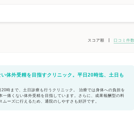
スコア順
口コミ件
諏訪市
須坂市
小諸市
伊那市
駒ヶ根市
中野市
大町市
飯山市
安曇野市
長野県その他地域
ない体外受精を目指すクリニック。平日20時迄、土日も
ック
不妊検査
タイミング療法
人工授精
体外受精
20時まで、土日診療も行うクリニック。 治療では身体への負担を
日本一痛くない体外受精を目指しています。さらに、成果報酬型の料
精子症
ED治療
漢方処方
プラセンタ
不育症
もスムーズに行えるため、通院のしやすさも好評です。
女医在籍
不妊治療専門
凍結保存
電子決済可
ットカード利用可
オンライン診療
英語対応