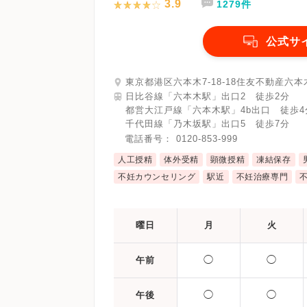
3.9
1279件
公式サ
東京都港区六本木7-18-18住友不動産六本
日比谷線「六本木駅」出口2 徒歩2分
都営大江戸線「六本木駅」4b出口 徒歩4
千代田線「乃木坂駅」出口5 徒歩7分
電話番号：
0120-853-999
人工授精
体外受精
顕微授精
凍結保存
不妊カウンセリング
駅近
不妊治療専門
曜日
月
火
◯
◯
午前
◯
◯
午後