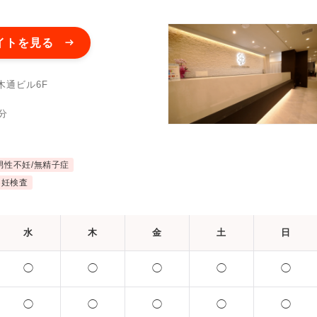
イトを見る
木通ビル6F
分
男性不妊/無精子症
不妊検査
水
木
金
土
日
◯
◯
◯
◯
◯
◯
◯
◯
◯
◯