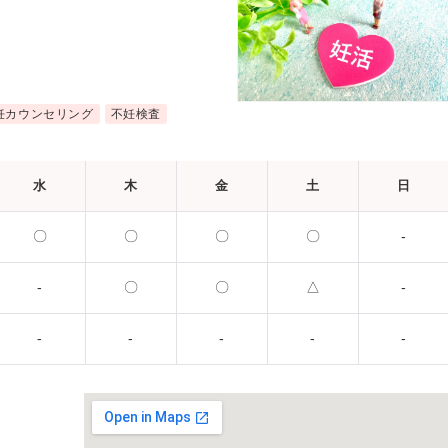
妊カウンセリング
不妊検査
水
木
金
土
日
〇
〇
〇
〇
-
-
〇
〇
△
-
-
-
-
-
-