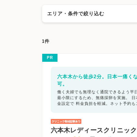
エリア・条件で絞り込む
エリアで絞る
1件
長野市
松本市
上田市
岡谷市
飯田市
茅野市
塩尻市
佐久市
千曲市
東御市
PR
キーワードで絞る
六本木から徒歩2分。日本一痛く
可。
不妊カウンセリング
ブライダルチェ
働く夫婦でも無理なく通院できるよう平日
最小限にするため、無痛採卵を実施。 
顕微授精
先進医療
男性不妊/無
金設定で 料金負担を軽減。ネット予約
子宮鏡検査
腹腔鏡手術
駅近
マイナ受付
バリアフリー
クレジ
六本木レディースクリニック