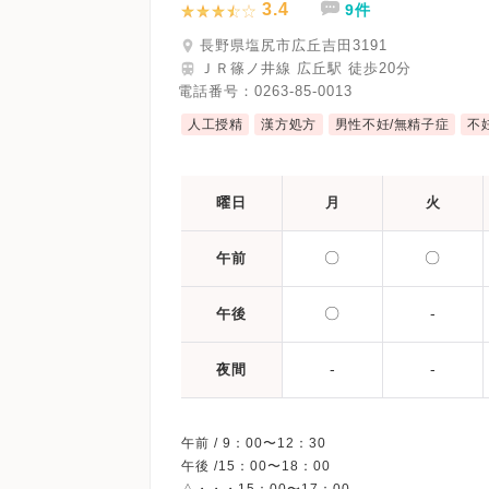
3.4
9件
長野県塩尻市広丘吉田3191
ＪＲ篠ノ井線 広丘駅 徒歩20分
電話番号：
0263-85-0013
人工授精
漢方処方
男性不妊/無精子症
不
曜日
月
火
〇
〇
午前
〇
-
午後
-
-
夜間
午前 / 9：00〜12：30
午後 /15：00〜18：00
△・・・15：00〜17：00