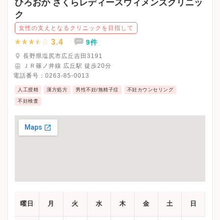
ひろおか さくらレディースウィメンズクリニッ
ク
女性の支えとなるクリニックを目指して
3.4
9件
長野県塩尻市広丘吉田3191
ＪＲ篠ノ井線 広丘駅 徒歩20分
電話番号：
0263-85-0013
人工授精
漢方処方
男性不妊/無精子症
不妊カウンセリング
不妊検査
曜日
月
火
水
木
金
土
日