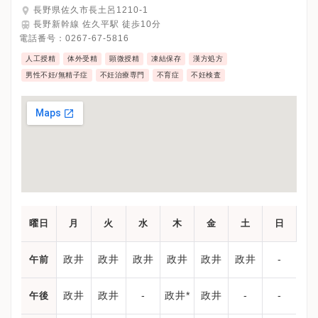
長野県佐久市長土呂1210-1
長野新幹線 佐久平駅 徒歩10分
電話番号：
0267-67-5816
人工授精
体外受精
顕微授精
凍結保存
漢方処方
男性不妊/無精子症
不妊治療専門
不育症
不妊検査
曜日
月
火
水
木
金
土
日
政井
政井
政井
政井
政井
政井
-
午前
政井
政井
-
政井*
政井
-
-
午後