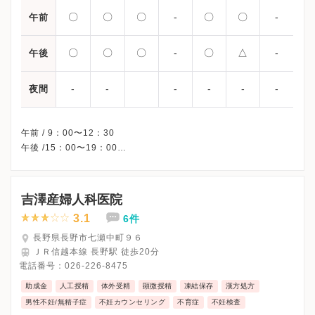
〇
〇
〇
-
〇
〇
-
午前
〇
〇
〇
-
〇
△
-
午後
-
-
-
-
-
-
夜間
午前 / 9：00〜12：30
午後 /15：00〜19：00
△・・・14：30〜17：00
※祝日、休診
※詳細はクリニックHPを確認、または直接お問い合わせくださ
吉澤産婦人科医院
3.1
6件
長野県長野市七瀬中町９６
ＪＲ信越本線 長野駅 徒歩20分
電話番号：
026-226-8475
助成金
人工授精
体外受精
顕微授精
凍結保存
漢方処方
男性不妊/無精子症
不妊カウンセリング
不育症
不妊検査