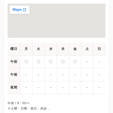
曜日
月
火
水
木
金
土
日
〇
〇
〇
〇
〇
-
-
午前
-
-
-
-
-
-
-
午後
-
-
-
-
-
-
-
夜間
午前 / 9：00〜
※土曜・日曜・祝日、休診