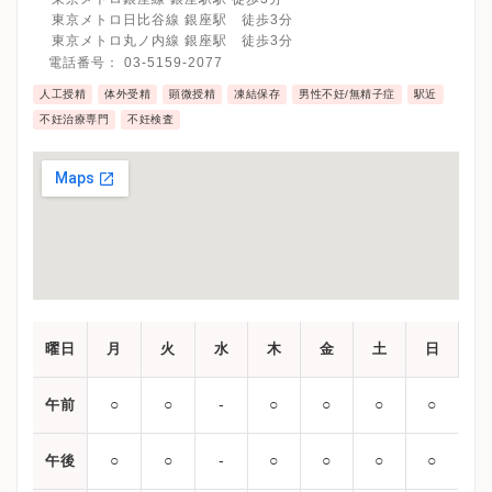
いしている等）
東京メトロ日比谷線 銀座駅 徒歩3分
A：キャッシュレス決済導入しております。
東京メトロ丸ノ内線 銀座駅 徒歩3分
原則、診察の待ち時間は車中待機とし、呼び出しホンで順番にな
電話番号：
03-5159-2077
りましたらお呼びしております。
人工授精
体外受精
顕微授精
凍結保存
男性不妊/無精子症
駅近
Q：新型コロナウイルス感染症拡大にあたり、今後来院を考えてい
不妊治療専門
不妊検査
る方へのお願い
A：取りうる限りの万全の対策を実施しておりますのでどうぞご安
心してご来院ください。
Q：新型コロナウイルス感染防止のため、スタッフ間で気を付けて
いることはありますか？
A：マスク、キャップ、防護メガネの着用。
手洗いの励行、時差出勤、在宅ワークの推進を行っております。
曜日
月
火
水
木
金
土
日
Q：院内の換気は一日どのくらいされていますか？
A：常時換気に加えて、院内はサーキュレータにて空気の流れを作
り換気を行なっています。
○
○
‐
○
○
○
○
午前
Q：院内消毒は一日にどのくらいされていますか？
○
○
‐
○
○
○
○
午後
A：１処置、１患者につき１回のアルコール消毒を実施していま
す。