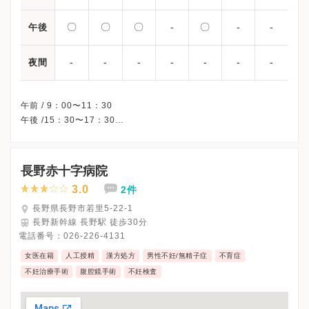
〇
〇
〇
-
〇
-
-
午後
-
-
-
-
-
-
-
夜間
午前 / 9：00〜11：30
午後 /15：30〜17：30
※木曜午後・土曜午後・日曜・祝日、休診
※詳細はクリニックHPを確認、または直接お問い合わせくださ
長野赤十字病院
3.0
2件
長野県長野市若里5-22-1
長野新幹線 長野駅 徒歩30分
電話番号：
026-226-4131
女医在籍
人工授精
漢方処方
男性不妊/無精子症
不育症
不妊治療手術
腹腔鏡手術
不妊検査