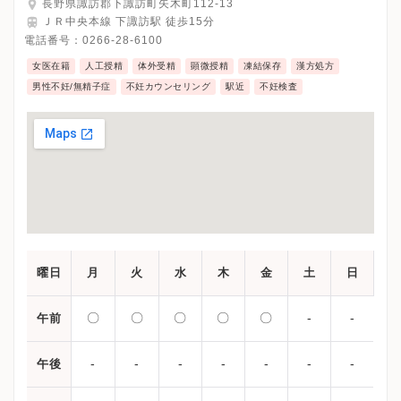
長野県諏訪郡下諏訪町矢木町112-13
ＪＲ中央本線 下諏訪駅 徒歩15分
電話番号：
0266-28-6100
女医在籍
人工授精
体外受精
顕微授精
凍結保存
漢方処方
男性不妊/無精子症
不妊カウンセリング
駅近
不妊検査
曜日
月
火
水
木
金
土
日
〇
〇
〇
〇
〇
-
-
午前
-
-
-
-
-
-
-
午後