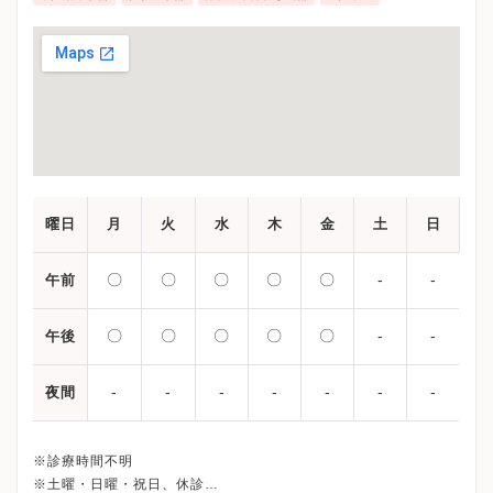
曜日
月
火
水
木
金
土
日
〇
〇
〇
〇
〇
-
-
午前
〇
〇
〇
〇
〇
-
-
午後
-
-
-
-
-
-
-
夜間
※診療時間不明
※土曜・日曜・祝日、休診