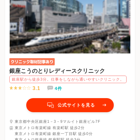
A：マスクを着用してのご来院をお願いしております。
アルコール消毒を配置しておりますので、必ず消毒していただく
ようお願いしております。
また、自動検温装置を入り口に設置しております。
Q：待合室ではどのような対策をされていますか？
A：座席数を少なくし、通常よりも座席の間隔をあけています。
座席毎に飛散防止用アクリル板等を配置し、ソーシャルディスタ
ンスを保っています。
また、アルコール消毒を配置しています。
銀座こうのとりレディースクリニック
Q：診察時はどのような対策をされていますか？
銀座駅から徒歩3分。仕事をしながら通いやすいクリニック。
A：スタッフ含め、診察室へ入る人数を制限しております。
3.1
4件
可能な限り空間を開けてソーシャルディスタンスを保ちつつ診察
をしています。
（患者様との間にアクリル板を配置して区切っています。）
公式サイトを見る
また、診察毎に椅子等の患者様が手に触れる箇所を除菌しており
ます。
東京都中央区銀座1－3－9マルイト銀座ビル7F
東京メトロ有楽町線 有楽町駅 徒歩2分
Q：その他、何か対策をされていることがあればご記入をお願いし
東京メトロ有楽町線 銀座一丁目駅 徒歩0分
ます。（例：お会計時に極力キャッシュレスでのお支払いをお願
東京メトロ銀座線 銀座駅駅 徒歩3分