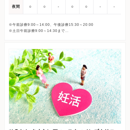
○
○
‐
○
○
‐
‐
夜間
Q：全職員は毎日検温をされていますか？
A：しています。
※午前診療9:00～14:00、午後診療15:30～20:00
Q：来院時に患者の検温をされていますか？
※土日午前診療9:00～14:30まで
A：しています。
最終受付は下記となります。
平日午前： 13:30
Q：患者の付き添い人の来院は可能にされていますか？
平日午後：19:30
A：付き添い人様の同伴をお断りしております。
土日： 14:00
Q：各エリアに消毒液を置き、患者が自由に使えるようにされてい
ますか？
A：しています。
Q：受付に飛散防止用アクリル板やシートを設置されていますか？