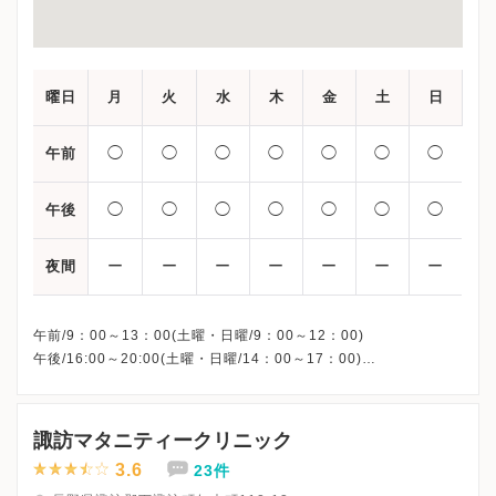
曜日
月
火
水
木
金
土
日
◯
◯
◯
◯
◯
◯
◯
午前
◯
◯
◯
◯
◯
◯
◯
午後
ー
ー
ー
ー
ー
ー
ー
夜間
午前/9：00～13：00(土曜・日曜/9：00～12：00)
午後/16:00～20:00(土曜・日曜/14：00～17：00)
※祝日も診療しています
※お電話受付時間 ①13:00まで ②19:30まで ③12:00まで
諏訪マタニティークリニック
3.6
23件