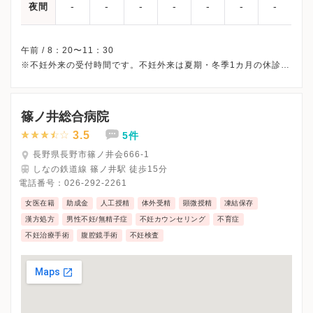
-
-
-
-
-
-
-
夜間
午前 / 8：20〜11：30
※不妊外来の受付時間です。不妊外来は夏期・冬季1カ月の休診が
あります。
※土曜・日曜・祝日、休診
※詳細はクリニックHPを確認、または直接お問い合わせくださ
篠ノ井総合病院
3.5
5件
長野県長野市篠ノ井会666-1
しなの鉄道線 篠ノ井駅 徒歩15分
電話番号：
026-292-2261
女医在籍
助成金
人工授精
体外受精
顕微授精
凍結保存
漢方処方
男性不妊/無精子症
不妊カウンセリング
不育症
不妊治療手術
腹腔鏡手術
不妊検査