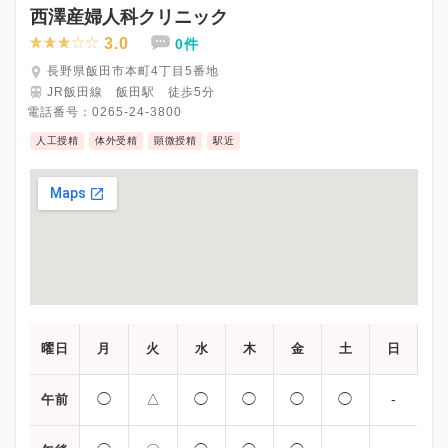
※詳細はクリニックHPを確認、または直接お問い合わせくださ
西澤産婦人科クリニック
3.0
0件
長野県飯田市本町4丁目5番地
JR飯田線 飯田駅 徒歩5分
電話番号：
0265-24-3800
人工授精
体外受精
顕微授精
駅近
曜日
月
火
水
木
金
土
日
◯
△
◯
◯
◯
◯
-
午前