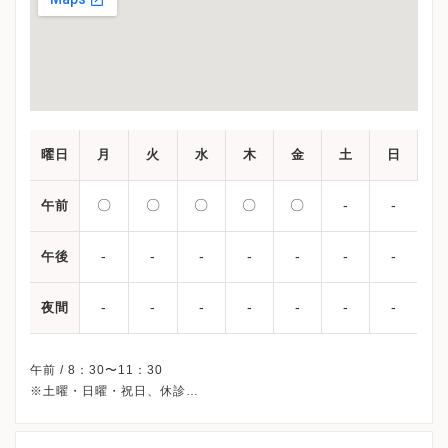
曜日
月
火
水
木
金
土
日
〇
〇
〇
〇
〇
-
-
午前
-
-
-
-
-
-
-
午後
-
-
-
-
-
-
-
夜間
午前 / 8：30〜11：30
※土曜・日曜・祝日、休診
※受付時間です。
※完全予約制です。