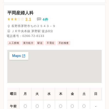
※水曜午後・土曜午後・日曜・祝日、休診
※通常診療の時間です。
※詳細はクリニックHPを確認、または直接お問い合わせくださ
平岡産婦人科
3.1
4件
長野県茅野市ちの２５４３－９
ＪＲ中央本線 茅野駅 徒歩8分
電話番号：
0266-72-6133
人工授精
漢方処方
駅近
不育症
不妊検査
曜日
月
火
水
木
金
土
日
〇
〇
〇
〇
〇
〇
-
午前