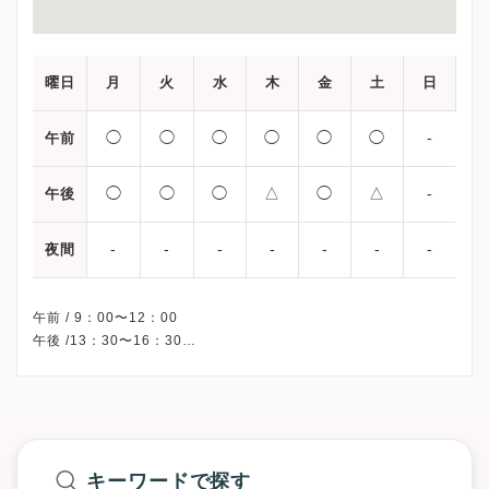
曜日
月
火
水
木
金
土
日
◯
◯
◯
◯
◯
◯
-
午前
◯
◯
◯
△
◯
△
-
午後
-
-
-
-
-
-
-
夜間
午前 / 9：00〜12：00
午後 /13：30〜16：30
△・・・予約診療のみ
※日曜・祝日、休診
※詳細はクリニックHPを確認、または直接お問い合わせくださ
キーワードで探す