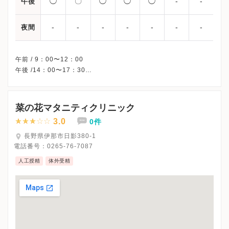
◯
〇
◯
◯
◯
-
-
午後
-
-
-
-
-
-
-
夜間
午前 / 9：00〜12：00
午後 /14：00〜17：30
△・・・完全予約制
※土曜午後・日曜・祝日、休診
※詳細はクリニックHPを確認、または直接お問い合わせくださ
菜の花マタニティクリニック
3.0
0件
長野県伊那市日影380-1
電話番号：
0265-76-7087
人工授精
体外受精