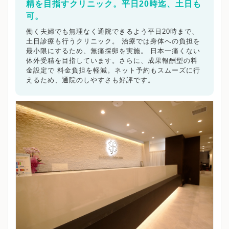
精を目指すクリニック。平日20時迄、土日も
可。
働く夫婦でも無理なく通院できるよう平日20時まで、
土日診療も行うクリニック。 治療では身体への負担を
最小限にするため、無痛採卵を実施。 日本一痛くない
体外受精を目指しています。さらに、成果報酬型の料
金設定で 料金負担を軽減。ネット予約もスムーズに行
えるため、通院のしやすさも好評です。