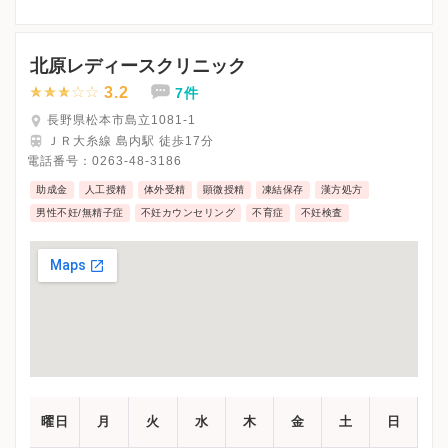
※詳細はクリニックHPを確認、または直接お問い合わせくださ
北原レディースクリニック
3.2
7件
長野県松本市島立1081-1
ＪＲ大糸線 島内駅 徒歩17分
電話番号：
0263-48-3186
助成金
人工授精
体外受精
顕微授精
凍結保存
漢方処方
男性不妊/無精子症
不妊カウンセリング
不育症
不妊検査
曜日
月
火
水
木
金
土
日