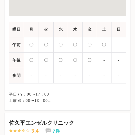
曜日
月
火
水
木
金
土
日
〇
〇
〇
〇
〇
〇
-
午前
〇
〇
〇
〇
〇
-
-
午後
-
-
-
-
-
-
-
夜間
平日 / 9：00〜17：00
土曜 /9：00〜13：00
※第2・3・5土曜日・日曜日・祝日、休診
※詳細はクリニックHPを確認、または直接お問い合わせくださ
佐久平エンゼルクリニック
3.4
7件