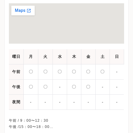
曜日
月
火
水
木
金
土
日
〇
〇
〇
〇
〇
〇
-
午前
〇
〇
-
〇
〇
-
-
午後
-
-
-
-
-
-
-
夜間
午前 / 9：00〜12：30
午後 /15：00〜18：00