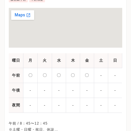
曜日
月
火
水
木
金
土
日
〇
〇
〇
〇
〇
-
-
午前
-
-
-
-
-
-
-
午後
-
-
-
-
-
-
-
夜間
午前 / 8：45〜12：45
※土曜・日曜・祝日、休診