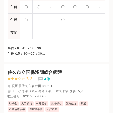
〇
〇
-
〇
〇
〇
-
午前
〇
-
-
〇
-
-
-
午後
-
-
-
-
-
-
-
夜間
午前 / 8：45〜12：30
午後 /15：30〜17：30
※受付時間です。
※火/金/土曜午後・水曜・日曜・祝日、休診
※詳細はクリニックHPを確認、または直接お問い合わせくださ
佐久市立国保浅間総合病院
3.2
4件
長野県佐久市岩村田1862-1
ＪＲ小海線（八ヶ岳高原線） 佐久平駅 徒歩15分
電話番号：
0267-67-2295
助成金
人工授精
体外受精
凍結保存
漢方処方
駅近
不妊治療手術
腹腔鏡手術
不妊検査