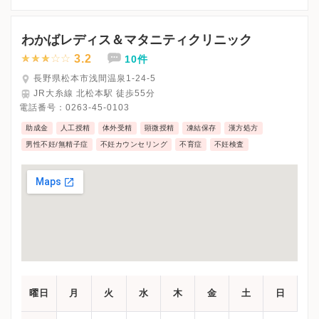
※詳細はクリニックHPを確認、または直接お問い合わせくださ
わかばレディス＆マタニティクリニック
3.2
10件
長野県松本市浅間温泉1-24-5
JR大糸線 北松本駅 徒歩55分
電話番号：
0263-45-0103
助成金
人工授精
体外受精
顕微授精
凍結保存
漢方処方
男性不妊/無精子症
不妊カウンセリング
不育症
不妊検査
曜日
月
火
水
木
金
土
日