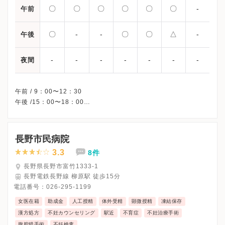
〇
〇
〇
〇
〇
〇
-
午前
〇
-
-
〇
〇
△
-
午後
-
-
-
-
-
-
-
夜間
午前 / 9：00〜12：30
午後 /15：00〜18：00
△・・・15：00〜17：00
※火曜午後・水曜午後・日曜・祝日、休診
※土曜日午後は助産師外来のため、通常の診療はありません。
長野市民病院
※詳細はクリニックHPを確認、または直接お問い合わせくださ
3.3
8件
長野県長野市富竹1333-1
長野電鉄長野線 柳原駅 徒歩15分
電話番号：
026-295-1199
女医在籍
助成金
人工授精
体外受精
顕微授精
凍結保存
漢方処方
不妊カウンセリング
駅近
不育症
不妊治療手術
腹腔鏡手術
不妊検査