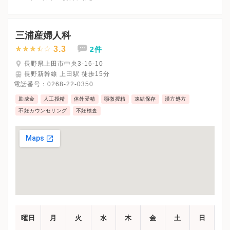
※原則予約制です。
※詳細はクリニックHPを確認、または直接お問い合わせくださ
三浦産婦人科
3.3
2件
長野県上田市中央3-16-10
長野新幹線 上田駅 徒歩15分
電話番号：
0268-22-0350
助成金
人工授精
体外受精
顕微授精
凍結保存
漢方処方
不妊カウンセリング
不妊検査
曜日
月
火
水
木
金
土
日