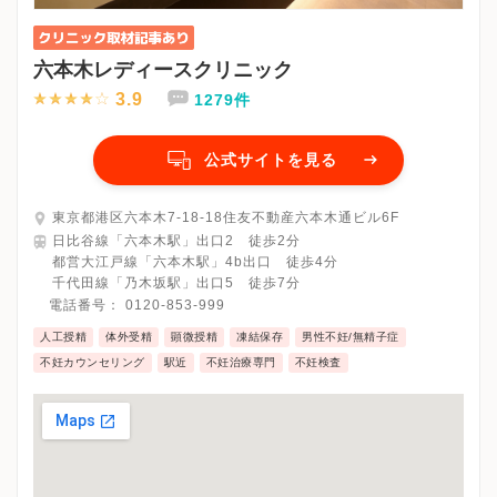
六本木レディースクリニック
3.9
1279件
公式サイトを見る
東京都港区六本木7-18-18住友不動産六本木通ビル6F
日比谷線「六本木駅」出口2 徒歩2分
都営大江戸線「六本木駅」4b出口 徒歩4分
千代田線「乃木坂駅」出口5 徒歩7分
電話番号：
0120-853-999
人工授精
体外受精
顕微授精
凍結保存
男性不妊/無精子症
不妊カウンセリング
駅近
不妊治療専門
不妊検査