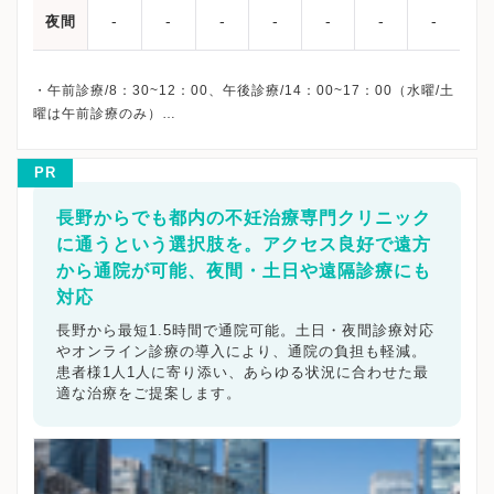
-
-
-
-
-
-
-
夜間
・午前診療/8：30~12：00、午後診療/14：00~17：00（水曜/土
曜は午前診療のみ）
・休診日：水曜日午後・土曜午後・日祝日
*体外受精説明会は木曜日午後（不定期）開催です。（木曜日午後
PR
は不定休となります）
体外受精説明会：政井（医師）、清水（胚培養士）、塩谷（胚培
長野からでも都内の不妊治療専門クリニック
養士）
に通うという選択肢を。アクセス良好で遠方
・担当医は診療状況により変更となる場合があります。
から通院が可能、夜間・土日や遠隔診療にも
対応
【新型コロナウイルスへの対策内容】
長野から最短1.5時間で通院可能。土日・夜間診療対応
この度、院内感染予防対策を含め、新型コロナウイルスに関して
やオンライン診療の導入により、通院の負担も軽減。
のアンケートを実施致しました。
患者様1人1人に寄り添い、あらゆる状況に合わせた最
佐久平エンゼルクリニック様の新型コロナウイルス対策について
適な治療をご提案します。
は下記をご参照ください。
Q：患者様が病院へ入らした際、病院入口ではどのような対策を取
っていますでしょうか。