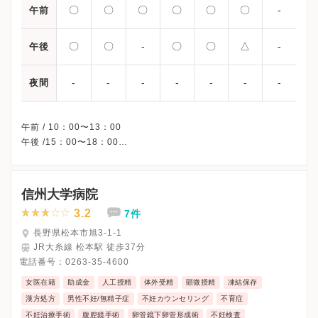
〇
〇
〇
〇
〇
〇
-
午前
〇
〇
-
〇
〇
△
-
午後
-
-
-
-
-
-
-
夜間
午前 / 10：00〜13：00
午後 /15：00〜18：00
△・・・15：00〜17：00
※水曜午後・日曜・祝日、休診
※完全予約制です。
信州大学病院
※詳細はクリニックHPを確認、または直接お問い合わせくださ
3.2
7件
長野県松本市旭3-1-1
JR大糸線 松本駅 徒歩37分
電話番号：
0263-35-4600
女医在籍
助成金
人工授精
体外受精
顕微授精
凍結保存
漢方処方
男性不妊/無精子症
不妊カウンセリング
不育症
不妊治療手術
腹腔鏡手術
卵管鏡下卵管形成術
不妊検査