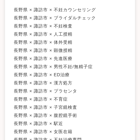
キーワードで絞る
長野県 × 諏訪市 × 不妊カウンセリング
長野県 × 諏訪市 × ブライダルチェック
不妊カウンセリング
ブライダルチェック
不妊検査
タイミング療法
人工授精
体外受精
顕微授精
長野県 × 諏訪市 × 不妊検査
先進医療
男性不妊/無精子症
ED治療
漢方処方
長野県 × 諏訪市 × 人工授精
プラセンタ
不育症
子宮鏡検査
腹腔鏡手術
駅近
長野県 × 諏訪市 × 体外受精
女医在籍
不妊治療専門
凍結保存
電子決済可
長野県 × 諏訪市 × 顕微授精
マイナ受付
バリアフリー
クレジットカード利用可
長野県 × 諏訪市 × 先進医療
オンライン診療
英語対応
長野県 × 諏訪市 × 男性不妊/無精子症
長野県 × 諏訪市 × ED治療
長野県 × 諏訪市 × 漢方処方
長野県 × 諏訪市 × プラセンタ
長野県 × 諏訪市 × 不育症
長野県 × 諏訪市 × 子宮鏡検査
長野県 × 諏訪市 × 腹腔鏡手術
長野県 × 諏訪市 × 駅近
長野県 × 諏訪市 × 女医在籍
長野県 × 諏訪市 × 不妊治療専門