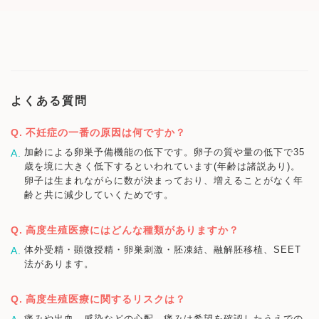
よくある質問
不妊症の一番の原因は何ですか？
加齢による卵巣予備機能の低下です。卵子の質や量の低下で35
歳を境に大きく低下するといわれています(年齢は諸説あり)。
卵子は生まれながらに数が決まっており、増えることがなく年
齢と共に減少していくためです。
高度生殖医療にはどんな種類がありますか？
体外受精・顕微授精・卵巣刺激・胚凍結、融解胚移植、SEET
法があります。
高度生殖医療に関するリスクは？
痛みや出血、感染などの心配→痛みは希望を確認したうえでの