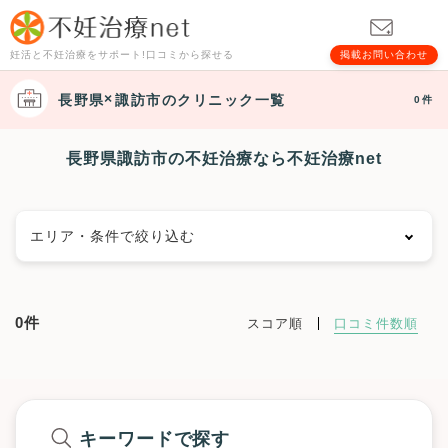
妊活と不妊治療をサポート!口コミから探せる
掲載お問い合わせ
長野県
諏訪市
のクリニック一覧
0件
長野県諏訪市の不妊治療なら不妊治療net
エリア・条件で絞り込む
エリアで絞る
0件
スコア順
口コミ件数順
長野市
松本市
上田市
岡谷市
飯田市
諏訪市
須坂市
小諸市
伊那市
駒ヶ根市
中野市
大町市
飯山市
茅野市
塩尻市
佐久市
千曲市
東御市
安曇野市
長野県その他地域
キーワードで探す