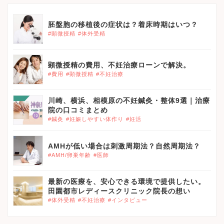
胚盤胞の移植後の症状は？着床時期はいつ？
#顕微授精
#体外受精
顕微授精の費用、不妊治療ローンで解決。
#費用
#顕微授精
#不妊治療
川崎、横浜、相模原の不妊鍼灸・整体9選｜治療
院の口コミまとめ
#鍼灸
#妊娠しやすい体作り
#妊活
AMHが低い場合は刺激周期法？自然周期法？
#AMH/卵巣年齢
#医師
最新の医療を、安心できる環境で提供したい。
田園都市レディースクリニック院長の想い
#体外受精
#不妊治療
#インタビュー