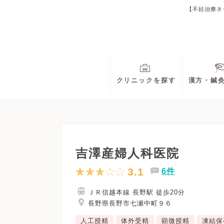
【不妊治療ネ
クリニックを探す
漢方・鍼
吉澤産婦人科医院
3.1
6件
ＪＲ信越本線 長野駅 徒歩20分
長野県長野市七瀬中町９６
人工授精
体外受精
顕微授精
凍結保