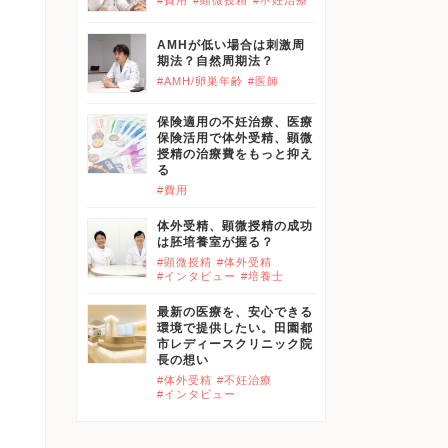
#費用
#顕微授精
#不妊治療
AMHが低い場合は刺激周
期法？自然周期法？
#AMH/卵巣年齢
#医師
保険適用の不妊治療、医療
保険活用で体外受精、顕微
授精の治療費をもっと抑え
る
#費用
体外受精、顕微授精の成功
は胚培養室が握る？
#顕微授精
#体外受精
#インタビュー
#培養士
最新の医療を、安心できる
環境で提供したい。田園都
市レディースクリニック院
長の想い
#体外受精
#不妊治療
#インタビュー