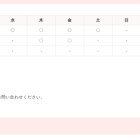
水
木
金
土
日
〇
〇
〇
〇
-
-
〇
〇
-
-
-
-
-
-
-