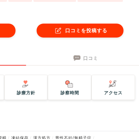
口コミを投稿する
口コミ
診療方針
診察時間
アクセス
授精
凍結保存
漢方処方
男性不妊/無精子症