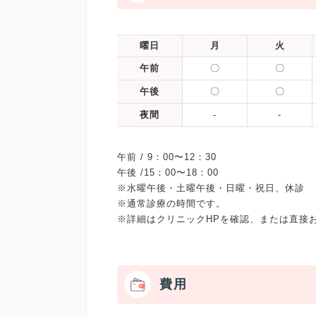
曜日
月
火
午前
〇
〇
午後
〇
〇
夜間
-
-
午前 / 9：00〜12：30
午後 /15：00〜18：00
※水曜午後・土曜午後・日曜・祝日、休診
※通常診療の時間です。
費用