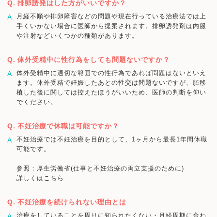
排卵誘発はした方がいいですか？
月経不順や排卵障害などの問題や現在行っている治療法では上
手くいかない場合に医師から提案されます。排卵誘発剤は内服
や注射などいくつかの種類があります。
体外受精中に性行為をしても問題ないですか？
体外受精中に適切な範囲での性行為であれば問題はないといえ
ます。体外受精で妊娠したあとの性交は問題ないですが、胚移
植した後に関しては控えたほうがいいため、医師の判断を仰い
でください。
不妊治療で休職は可能ですか？
不妊治療では不妊治療を目的として、1ヶ月から最長1年間休職
可能です。
参照：厚生労働省(仕事と不妊治療の両立支援のために)
詳しくはこちら
不妊治療を続けられない理由とは
治療をしていることを周りに知られたくない・月経周期に合わ