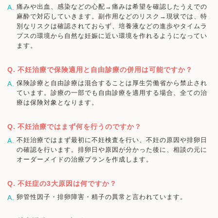
痛みや出血、感染などの心配→痛みは希望を確認したうえでの
麻酔で対応していきます。副作用などのリスク→現状では、特
別なリスクは確認されておらず、培養液などの進歩やタイムラ
プスの環境から自然な妊娠に近い環境を作れるようになってい
ます。
不妊治療で保険適用と自由診療の併用は可能ですか？
保険診療と自由診療は混合することは厚生労働省から禁止され
ています。診療の一部でも自由診療を適用する場合、全ての治
療は保険対象となります。
不妊治療ではまず何を行うのですか？
不妊治療ではまず最初に不妊検査を行い、不妊の原因や排卵日
の確認を行います。排卵日や原因が分かった後に、相談の元に
オーダーメイドの治療プランを作成します。
不妊症の3大原因は何ですか？
卵管性因子・排卵障害・精子の異常と言われています。