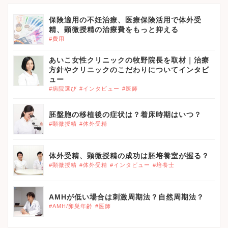
保険適用の不妊治療、医療保険活用で体外受
精、顕微授精の治療費をもっと抑える
#費用
あいこ女性クリニックの牧野院長を取材｜治療
方針やクリニックのこだわりについてインタビ
ュー
#病院選び
#インタビュー
#医師
胚盤胞の移植後の症状は？着床時期はいつ？
#顕微授精
#体外受精
体外受精、顕微授精の成功は胚培養室が握る？
#顕微授精
#体外受精
#インタビュー
#培養士
AMHが低い場合は刺激周期法？自然周期法？
#AMH/卵巣年齢
#医師