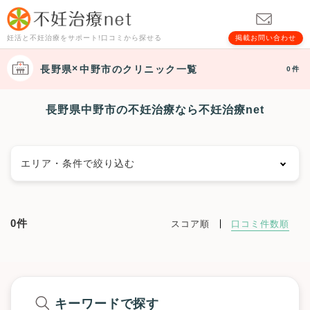
妊活と不妊治療をサポート!口コミから探せる
掲載お問い合わせ
長野県
中野市
のクリニック一覧
0件
長野県中野市の不妊治療なら不妊治療net
エリア・条件で絞り込む
エリアで絞る
0件
スコア順
口コミ件数順
長野市
松本市
上田市
岡谷市
飯田市
諏訪市
須坂市
小諸市
伊那市
駒ヶ根市
中野市
大町市
飯山市
茅野市
塩尻市
佐久市
千曲市
東御市
安曇野市
長野県その他地域
キーワードで探す