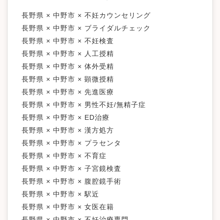
キーワードで絞る
長野県 × 中野市 × 不妊カウンセリング
長野県 × 中野市 × ブライダルチェック
不妊カウンセリング
ブライダルチェック
不妊検査
タイミング療法
人工授精
体外受精
顕微授精
長野県 × 中野市 × 不妊検査
先進医療
男性不妊/無精子症
ED治療
漢方処方
長野県 × 中野市 × 人工授精
プラセンタ
不育症
子宮鏡検査
腹腔鏡手術
駅近
長野県 × 中野市 × 体外受精
女医在籍
不妊治療専門
凍結保存
電子決済可
長野県 × 中野市 × 顕微授精
マイナ受付
バリアフリー
クレジットカード利用可
長野県 × 中野市 × 先進医療
オンライン診療
英語対応
長野県 × 中野市 × 男性不妊/無精子症
長野県 × 中野市 × ED治療
長野県 × 中野市 × 漢方処方
長野県 × 中野市 × プラセンタ
長野県 × 中野市 × 不育症
長野県 × 中野市 × 子宮鏡検査
長野県 × 中野市 × 腹腔鏡手術
長野県 × 中野市 × 駅近
長野県 × 中野市 × 女医在籍
長野県 × 中野市 × 不妊治療専門