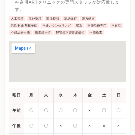
神奈川ARTクリニックの専門スタッフが対応致しま
す。
人工授精
体外受精
顕微授精
凍結保存
漢方処方
男性不妊/無精子症
不妊カウンセリング
駅近
不妊治療専門
不育症
不妊治療手術
腹腔鏡手術
卵管鏡下卵管形成術
不妊検査
曜日
月
火
水
木
金
土
日
〇
〇
〇
〇
×
〇
〇
午前
〇
〇
×
〇
×
×
×
午後