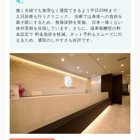
横浜市都筑区
可。
川崎市
川崎市川崎区
川崎市幸区
川崎市中原区
川崎市高津区
川崎市多摩区
働く夫婦でも無理なく通院できるよう平日20時まで、
川崎市宮前区
川崎市麻生区
相模原市
相模原市緑区
土日診療も行うクリニック。 治療では身体への負担を
相模原市中央区
相模原市南区
横須賀市
平塚市
最小限にするため、無痛採卵を実施。 日本一痛くない
鎌倉市
体外受精を目指しています。さらに、成果報酬型の料
藤沢市
小田原市
茅ヶ崎市
逗子市
三浦市
金設定で 料金負担を軽減。ネット予約もスムーズに行
秦野市
厚木市
大和市
伊勢原市
海老名市
座間市
えるため、通院のしやすさも好評です。
南足柄市
綾瀬市
神奈川県その他地域
キーワードで絞る
不妊カウンセリング
ブライダルチェック
不妊検査
タイミング療法
人工授精
体外受精
顕微授精
先進医療
男性不妊/無精子症
ED治療
漢方処方
プラセンタ
不育症
子宮鏡検査
腹腔鏡手術
駅近
女医在籍
不妊治療専門
凍結保存
電子決済可
マイナ受付
バリアフリー
クレジットカード利用可
オンライン診療
英語対応