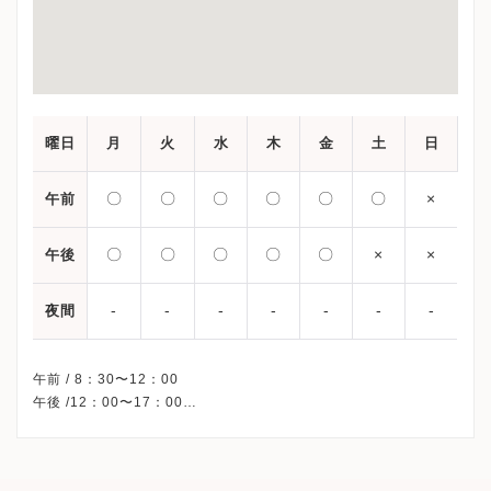
曜日
月
火
水
木
金
土
日
〇
〇
〇
〇
〇
〇
×
午前
〇
〇
〇
〇
〇
×
×
午後
-
-
-
-
-
-
-
夜間
午前 / 8：30〜12：00
午後 /12：00〜17：00
※土曜/第1・3・5週の午前のみ
※日曜日・祝日・土曜日（第2・4週）・年末年始（12月29日～1
日3日）、休診