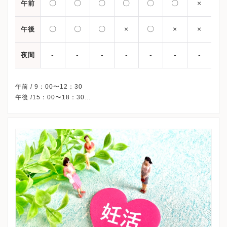
〇
〇
〇
〇
〇
〇
×
午前
〇
〇
〇
×
〇
×
×
午後
-
-
-
-
-
-
-
夜間
午前 / 9：00〜12：30
午後 /15：00〜18：30
※予約制です。
※木曜午後・土曜午後・祝日・日曜、休診
※詳細はクリニックHPを確認、または直接お問い合わせくださ