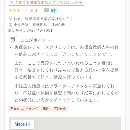
いつまでも健康なあなたでいてほしいから
3.0
0件
神奈川県相模原市南区東林間4-9-1
小田急線「東林間駅」徒歩1分
電話番号：
042-748-7651
ここがポイント
央優会レディースクリニックは、央優会産婦人科内科
を前身に大きくリニューアルしたクリニックです。
また、ここで受診をしたいといわれることを目指し
日々、運営をしておりみんなで集える憩いの場を提供
する気持ちで日々、診療を行っています。
不妊症の治療ではブライダルチェックを実施してお
り、不妊症の原因を検査で調べたり妊娠に対して今が
どの状態にいるかをチェックしていきます。
不妊カウンセリング
駅近
不妊検査