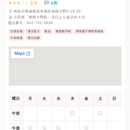
3.0
0件
神奈川県相模原市南区相模大野6-19-26
小田急「相模大野駅」北口より徒歩約４分
電話番号：
042-742-3636
女医在籍
漢方処方
駅近
腹腔鏡手術
卵管鏡下卵管形成術
不妊検査
漢方治療
曜日
月
火
水
木
金
土
日
〇
〇
午前
〇
〇
〇
〇
午後