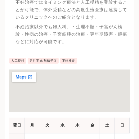
不妊治療ではタイミング療法と人工授精を受診するこ
とが可能で、体外受精などの高度生殖医療は連携して
いるクリニックへのご紹介となります。
不妊治療以外でも婦人科、・生理不順・子宮がん検
診・性病の治療・子宮筋腫の治療・更年期障害・腫瘍
などに対応が可能です。
人工授精
男性不妊/無精子症
不妊検査
曜日
月
火
水
木
金
土
日