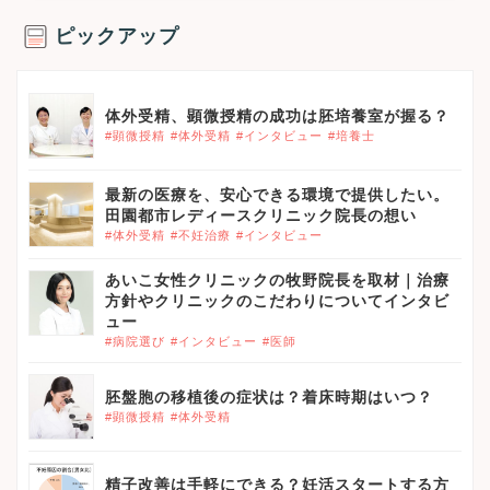
ピックアップ
体外受精、顕微授精の成功は胚培養室が握る？
#顕微授精
#体外受精
#インタビュー
#培養士
最新の医療を、安心できる環境で提供したい。
田園都市レディースクリニック院長の想い
#体外受精
#不妊治療
#インタビュー
あいこ女性クリニックの牧野院長を取材｜治療
方針やクリニックのこだわりについてインタビ
ュー
#病院選び
#インタビュー
#医師
胚盤胞の移植後の症状は？着床時期はいつ？
#顕微授精
#体外受精
精子改善は手軽にできる？妊活スタートする方