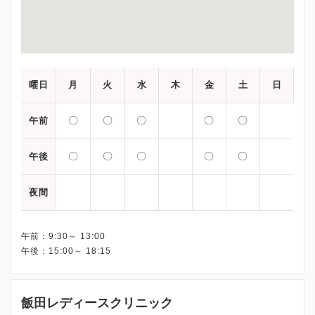
曜日
月
火
水
木
金
土
日
〇
〇
〇
〇
〇
午前
〇
〇
〇
〇
〇
午後
夜間
午前：9:30～ 13:00
飯田レディースクリニック