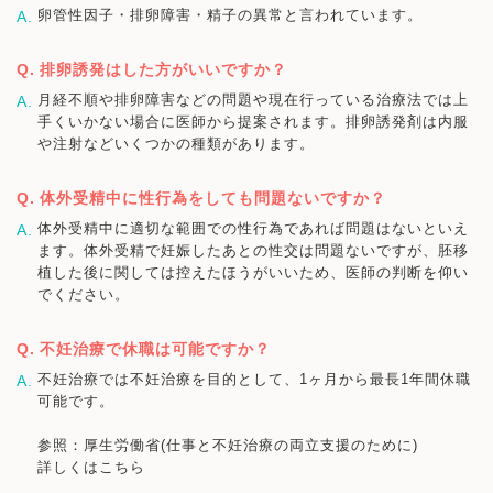
卵管性因子・排卵障害・精子の異常と言われています。
排卵誘発はした方がいいですか？
月経不順や排卵障害などの問題や現在行っている治療法では上
手くいかない場合に医師から提案されます。排卵誘発剤は内服
や注射などいくつかの種類があります。
体外受精中に性行為をしても問題ないですか？
体外受精中に適切な範囲での性行為であれば問題はないといえ
ます。体外受精で妊娠したあとの性交は問題ないですが、胚移
植した後に関しては控えたほうがいいため、医師の判断を仰い
でください。
不妊治療で休職は可能ですか？
不妊治療では不妊治療を目的として、1ヶ月から最長1年間休職
可能です。
参照：厚生労働省(仕事と不妊治療の両立支援のために)
詳しくはこちら