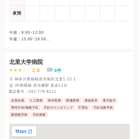
夜間
午前：9:00~12:00
午後：15:00~18:00
北里大学病院
2.6
0件
神奈川県相模原市南区北里1-15-1
JR相模線 原当麻駅 徒歩11分
電話番号：
042-778-8111
女医在籍
人工授精
体外受精
顕微授精
凍結保存
漢方処方
男性不妊/無精子症
不妊カウンセリング
不育症
不妊治療手術
腹腔鏡手術
不妊検査