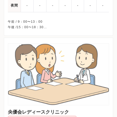
-
-
-
-
-
-
-
夜間
午前 / 9：00〜13：00
午後 /15：00〜18：30
※水曜午後・金曜・土曜午後・日曜午後・祝日、休診
※詳細はクリニックHPを確認、または直接お問い合わせくださ
央優会レディースクリニック