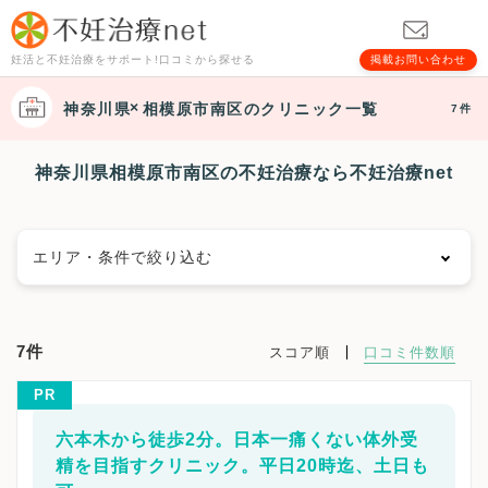
妊活と不妊治療をサポート!口コミから探せる
掲載お問い合わせ
神奈川県
相模原市南区
のクリニック一覧
7件
神奈川県相模原市南区の不妊治療なら不妊治療net
エリア・条件で絞り込む
エリアで絞る
7件
スコア順
口コミ件数順
横浜市
横浜市鶴見区
横浜市神奈川区
横浜市西区
PR
横浜市中区
横浜市南区
横浜市保土ケ谷区
横浜市磯子区
横浜市金沢区
横浜市港北区
六本木から徒歩2分。日本一痛くない体外受
横浜市戸塚区
横浜市港南区
横浜市旭区
横浜市緑区
精を目指すクリニック。平日20時迄、土日も
横浜市瀬谷区
横浜市栄区
横浜市泉区
横浜市青葉区