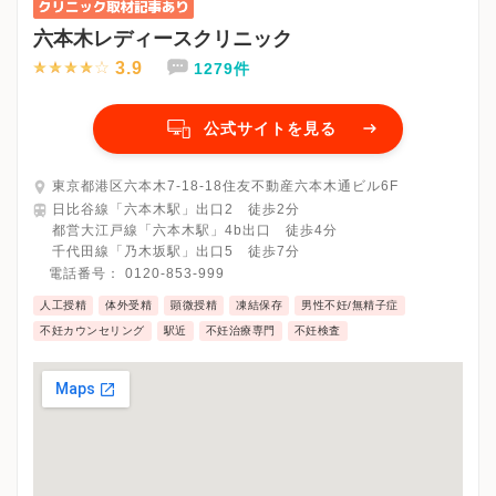
六本木レディースクリニック
3.9
1279件
公式サイトを見る
東京都港区六本木7-18-18住友不動産六本木通ビル6F
日比谷線「六本木駅」出口2 徒歩2分
都営大江戸線「六本木駅」4b出口 徒歩4分
千代田線「乃木坂駅」出口5 徒歩7分
電話番号：
0120-853-999
人工授精
体外受精
顕微授精
凍結保存
男性不妊/無精子症
不妊カウンセリング
駅近
不妊治療専門
不妊検査