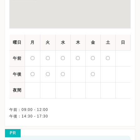
曜日
月
火
水
木
金
土
日
〇
〇
〇
〇
〇
〇
午前
〇
〇
〇
〇
午後
夜間
午前：09:00 - 12:00
PR