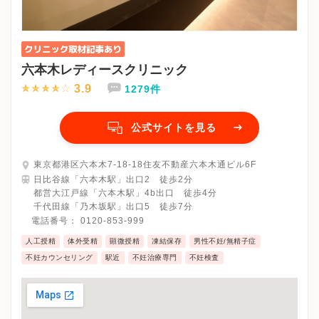
六本木レディースクリニック
3.9
1279件
公式サイトを見る
東京都港区六本木7-18-18住友不動産六本木通ビル6F
日比谷線「六本木駅」出口2 徒歩2分
都営大江戸線「六本木駅」4b出口 徒歩4分
千代田線「乃木坂駅」出口5 徒歩7分
電話番号：
0120-853-999
人工授精
体外受精
顕微授精
凍結保存
男性不妊/無精子症
不妊カウンセリング
駅近
不妊治療専門
不妊検査