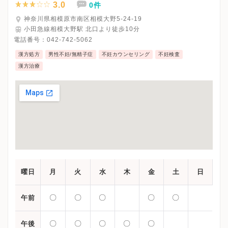
3.0
0件
神奈川県相模原市南区相模大野5-24-19
小田急線相模大野駅 北口より徒歩10分
電話番号：
042-742-5062
漢方処方
男性不妊/無精子症
不妊カウンセリング
不妊検査
漢方治療
曜日
月
火
水
木
金
土
日
〇
〇
〇
〇
〇
午前
〇
〇
〇
〇
〇
午後