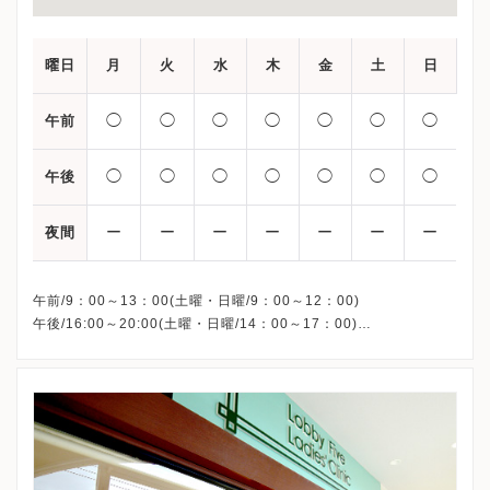
曜日
月
火
水
木
金
土
日
◯
◯
◯
◯
◯
◯
◯
午前
◯
◯
◯
◯
◯
◯
◯
午後
ー
ー
ー
ー
ー
ー
ー
夜間
午前/9：00～13：00(土曜・日曜/9：00～12：00)
午後/16:00～20:00(土曜・日曜/14：00～17：00)
※祝日も診療しています
※お電話受付時間 ①13:00まで ②19:30まで ③12:00まで