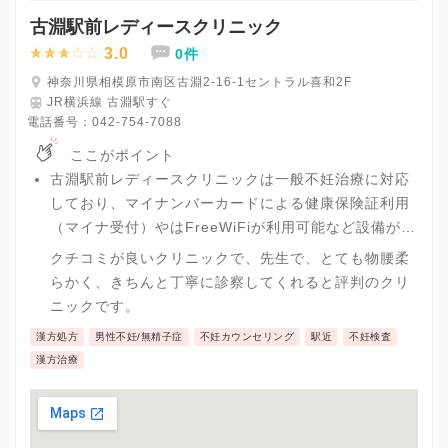
古淵駅前レディースクリニック
3.0
0件
神奈川県相模原市南区古淵2-16-1セントラル喜和2F
JR横浜線 古淵駅すぐ
電話番号：
042-754-7088
ここがポイント
古淵駅前レディースクリニックは一般不妊治療に対応
しており、マイナンバーカードによる健康保険証利用
（マイナ受付）やはFreeWiFiが利用可能など設備が整
っておりスムーズに診療を受けるまでの過程が行えま
クチコミが良いクリニックで、先生で、とても物腰柔
す。
らかく、きちんと丁寧に診察してくれると評判のクリ
ニックです。
漢方処方
男性不妊/無精子症
不妊カウンセリング
駅近
不妊検査
漢方治療