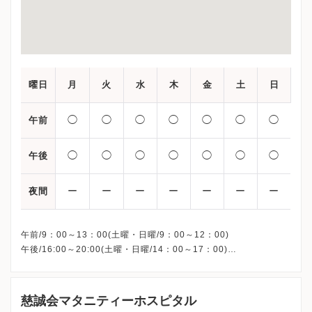
曜日
月
火
水
木
金
土
日
◯
◯
◯
◯
◯
◯
◯
午前
◯
◯
◯
◯
◯
◯
◯
午後
ー
ー
ー
ー
ー
ー
ー
夜間
午前/9：00～13：00(土曜・日曜/9：00～12：00)
午後/16:00～20:00(土曜・日曜/14：00～17：00)
※祝日も診療しています
※お電話受付時間 ①13:00まで ②19:30まで ③12:00まで
慈誠会マタニティーホスピタル