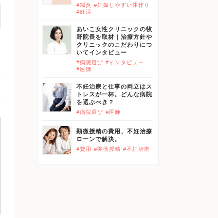
#鍼灸
#妊娠しやすい体作り
#妊活
あいこ女性クリニックの牧
野院長を取材｜治療方針や
クリニックのこだわりにつ
いてインタビュー
#病院選び
#インタビュー
#医師
不妊治療と仕事の両立はス
トレスが一杯。どんな病院
を選ぶべき？
#病院選び
#医師
顕微授精の費用、不妊治療
ローンで解決。
#費用
#顕微授精
#不妊治療