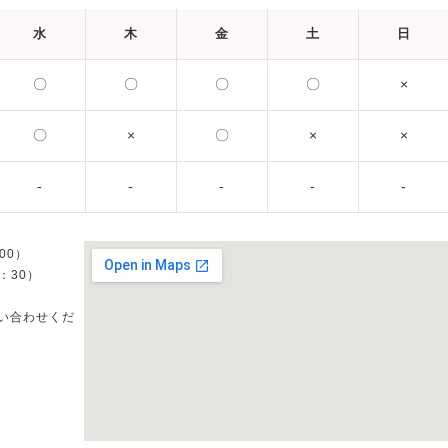
水
木
金
土
日
〇
〇
〇
〇
×
〇
×
〇
×
×
-
-
-
-
-
00）
5：30）
い合わせくだ