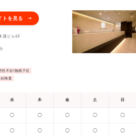
ットカード利用可
オンライン診療
英語対応
イトを見る
木通ビル6F
分
男性不妊/無精子症
不妊検査
水
木
金
土
日
◯
◯
◯
◯
◯
◯
◯
◯
◯
◯