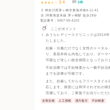
3.4
3件
神奈川県茅ヶ崎市東海岸南4-11-41
JR東海道本線 茅ヶ崎駅 徒歩19分
電話番号：
0467-59-4103
ここがポイント
みうらレディースクリニックは2014
たしました。
妊娠・分娩だけでなく女性のトータル
り、美容外科も内包しており、ダーマ
可能など珍しい総合病院となっております。
不妊治療では不妊検査から一般不妊治
までを診療が可能です。
また、妊娠してからもフリースタイル
応します。病室には和洋それぞれの病
完備しており、ご家族でお泊りいただ
女医在籍
人工授精
漢方処方
不妊検査