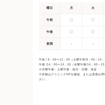
曜日
月
火
〇
〇
午前
〇
〇
午後
-
-
夜間
午前 / 9：00〜12：00（土曜午前/9：00～14：
午後 /14：00〜16：30（水曜午後/14：00～1
※木曜午後・土曜午後・祝日・日曜、休診
※詳細はクリニックHPを確認、または直接お問