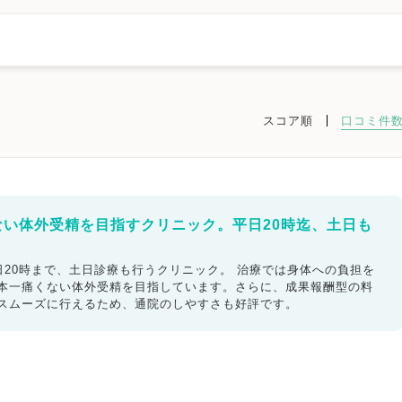
スコア順
口コミ件
浜市西区
横浜市中区
横浜市南区
横浜市保土ケ谷区
横浜市磯子区
横浜市港南区
横浜市旭区
横浜市緑区
横浜市瀬谷区
横浜市栄区
川崎市
川崎市川崎区
川崎市幸区
川崎市中原区
川崎市高津区
相模原市
相模原市緑区
相模原市中央区
相模原市南区
横須賀市
ない体外受精を目指すクリニック。平日20時迄、土日も
市
逗子市
三浦市
秦野市
厚木市
大和市
伊勢原市
海老名市
地域
20時まで、土日診療も行うクリニック。 治療では身体への負担を
日本一痛くない体外受精を目指しています。さらに、成果報酬型の料
もスムーズに行えるため、通院のしやすさも好評です。
ック
不妊検査
タイミング療法
人工授精
体外受精
精子症
ED治療
漢方処方
プラセンタ
不育症
女医在籍
不妊治療専門
凍結保存
電子決済可