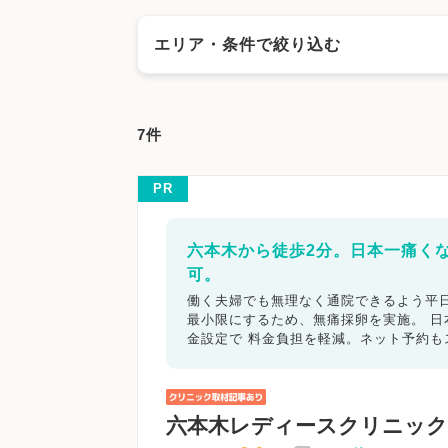
エリア・条件で絞り込む
エリアで絞る
7件
横浜市
横浜市鶴見区
横浜市神奈川区
横
横浜市金沢区
横浜市港北区
横浜市戸塚区
PR
横浜市泉区
横浜市青葉区
横浜市都筑区
川崎市多摩区
川崎市宮前区
川崎市麻生区
六本木から徒歩2分。日本一痛く
平塚市
鎌倉市
藤沢市
小田原市
茅ヶ崎
座間市
南足柄市
綾瀬市
神奈川県その他
可。
働く夫婦でも無理なく通院できるよう平日
最小限にするため、無痛採卵を実施。 
キーワードで絞る
金設定で 料金負担を軽減。ネット予約
不妊カウンセリング
ブライダルチェ
顕微授精
先進医療
男性不妊/無
六本木レディースクリニック
子宮鏡検査
腹腔鏡手術
駅近