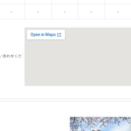
-
-
-
-
-
い合わせくだ