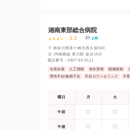
湘南東部総合病院
3.3
2件
神奈川県茅ケ崎市西久保500
JR相模線 香川駅 徒歩19分
電話番号：
0467-83-9111
女医在籍
人工授精
体外受精
顕微授精
男性不妊/無精子症
不妊カウンセリング
不
曜日
月
火
〇
〇
午前
〇
〇
午後