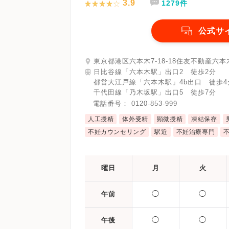
3.9
1279件
マイナ受付
バリアフリー
クレジ
公式サ
東京都港区六本木7-18-18住友不動産六本
日比谷線「六本木駅」出口2 徒歩2分
都営大江戸線「六本木駅」4b出口 徒歩4
千代田線「乃木坂駅」出口5 徒歩7分
電話番号：
0120-853-999
人工授精
体外受精
顕微授精
凍結保存
不妊カウンセリング
駅近
不妊治療専門
曜日
月
火
◯
◯
午前
◯
◯
午後