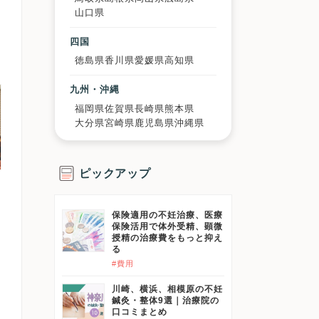
山口県
四国
徳島県
香川県
愛媛県
高知県
九州・沖縄
福岡県
佐賀県
長崎県
熊本県
大分県
宮崎県
鹿児島県
沖縄県
ピックアップ
保険適用の不妊治療、医療
保険活用で体外受精、顕微
授精の治療費をもっと抑え
る
#費用
川崎、横浜、相模原の不妊
鍼灸・整体9選｜治療院の
口コミまとめ