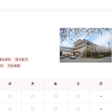
凍結保存
漢方処方
育症
不妊検査
水
木
金
土
日
〇
〇
〇
〇
×
〇
〇
〇
〇
×