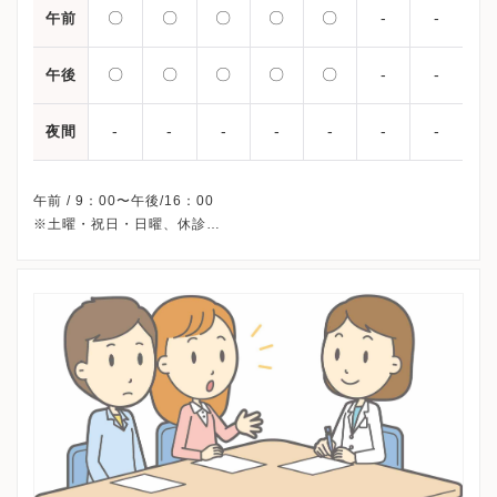
〇
〇
〇
〇
〇
-
-
午前
〇
〇
〇
〇
〇
-
-
午後
-
-
-
-
-
-
-
夜間
午前 / 9：00〜午後/16：00
※土曜・祝日・日曜、休診
※詳細はクリニックHPを確認、または直接お問い合わせくださ
い。