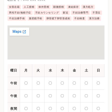
女医在籍
人工授精
体外受精
顕微授精
凍結保存
漢方処方
男性不妊/無精子症
不妊カウンセリング
駅近
不妊治療専門
不育症
不妊治療手術
腹腔鏡手術
卵管鏡下卵管形成術
不妊検査
漢方治療
曜日
月
火
水
木
金
土
日
〇
〇
〇
〇
〇
〇
〇
午前
〇
〇
〇
〇
〇
〇
〇
午後
〇
〇
〇
〇
〇
〇
〇
夜間