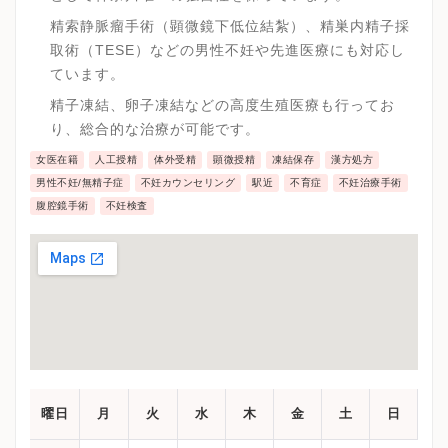
精索静脈瘤手術（顕微鏡下低位結紮）、精巣内精子採
取術（TESE）などの男性不妊や先進医療にも対応し
ています。
精子凍結、卵子凍結などの高度生殖医療も行ってお
り、総合的な治療が可能です。
女医在籍
人工授精
体外受精
顕微授精
凍結保存
漢方処方
男性不妊/無精子症
不妊カウンセリング
駅近
不育症
不妊治療手術
腹腔鏡手術
不妊検査
曜日
月
火
水
木
金
土
日