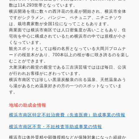
数は114,293世帯となっています。
横浜開港を境に数々の西洋花の生産が開始され、横浜市全体
ですがシクラメン、パンジー、ペチュニア、ニチニチソウ
は、栽培農家数が全国1位になってこともあります。
商業面では横浜市南区では人口密集度が高いこともあり、住
宅街を中心に構成されているため横浜市の中では規模が小さ
くなっています。
観光スポットとしては桜の名所となっている大岡川プロムナ
ードの桜並木があり、700本以上の桜が春に咲き誇るのを楽し
むことができます。
大衆演劇の殿堂の殿堂である三吉演芸場ではほぼ毎日、公演
が行われお客様がにぎわっています。
横浜市南区では珍しい黒湯炭酸泉の出る温泉、天然温泉みう
ら湯があるため温泉好きの方の一つのスポットなっていま
す。
地域の助成金情報
横浜市南区特定不妊治療費（先進医療）助成事業の情報
横浜市南区不育・不妊検査等助成事業の情報
横浜市は体外受精や顕微授精などが保険対象になった経緯か