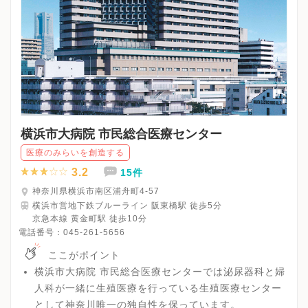
横浜市大病院 市民総合医療センター
医療のみらいを創造する
3.2
15件
神奈川県横浜市南区浦舟町4-57
横浜市営地下鉄ブルーライン 阪東橋駅 徒歩5分
京急本線 黄金町駅 徒歩10分
電話番号：
045-261-5656
ここがポイント
横浜市大病院 市民総合医療センターでは泌尿器科と婦
人科が一緒に生殖医療を行っている生殖医療センター
として神奈川唯一の独自性を保っています。