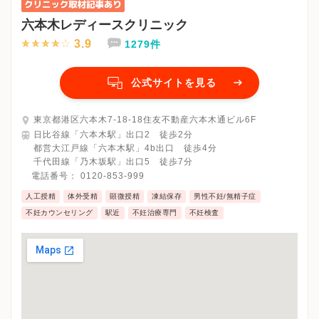
六本木レディースクリニック
3.9
1279件
公式サイトを見る
東京都港区六本木7-18-18住友不動産六本木通ビル6F
日比谷線「六本木駅」出口2 徒歩2分
都営大江戸線「六本木駅」4b出口 徒歩4分
千代田線「乃木坂駅」出口5 徒歩7分
電話番号：
0120-853-999
人工授精
体外受精
顕微授精
凍結保存
男性不妊/無精子症
不妊カウンセリング
駅近
不妊治療専門
不妊検査