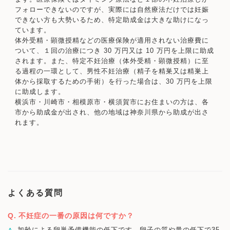
フォローできないのですが、実際には自然療法だけでは妊娠
できない方も大勢いるため、特定助成金は大きな助けになっ
ています。
体外受精・顕微授精などの医療保険が適用されない治療費に
ついて、１回の治療につき 30 万円又は 10 万円を上限に助成
されます。また、特定不妊治療（体外受精・顕微授精）に至
る過程の一環として、男性不妊治療（精子を精巣又は精巣上
体から採取するための手術）を行った場合は、30 万円を上限
に助成します。
横浜市・川崎市・相模原市・横須賀市にお住まいの方は、各
市から助成金が出され、他の地域は神奈川県から助成が出さ
れます。
よくある質問
不妊症の一番の原因は何ですか？
加齢による卵巣予備機能の低下です。卵子の質や量の低下で35