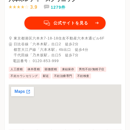
3.9
1279件
公式サイトを見る
東京都港区六本木7-18-18住友不動産六本木通ビル6F
日比谷線「六本木駅」出口2 徒歩2分
都営大江戸線「六本木駅」4b出口 徒歩4分
千代田線「乃木坂駅」出口5 徒歩7分
電話番号：
0120-853-999
人工授精
体外受精
顕微授精
凍結保存
男性不妊/無精子症
不妊カウンセリング
駅近
不妊治療専門
不妊検査