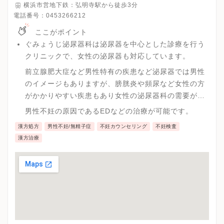
横浜市営地下鉄：弘明寺駅から徒歩3分
電話番号：
0453266212
ここがポイント
ぐみょうじ泌尿器科は泌尿器を中心とした診療を行う
クリニックで、女性の泌尿器も対応しています。
前立腺肥大症など男性特有の疾患など泌尿器では男性
のイメージもありますが、膀胱炎や頻尿など女性の方
がかかりやすい疾患もあり女性の泌尿器科の需要が高
まっています。
男性不妊の原因であるEDなどの治療が可能です。
漢方処方
男性不妊/無精子症
不妊カウンセリング
不妊検査
漢方治療