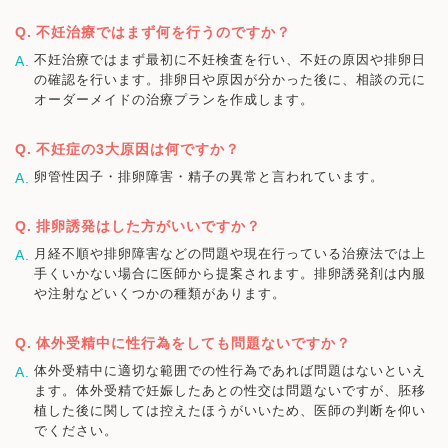
不妊治療ではまず何を行うのですか？
不妊治療ではまず最初に不妊検査を行い、不妊の原因や排卵日
の確認を行います。排卵日や原因が分かった後に、相談の元に
オーダーメイドの治療プランを作成します。
不妊症の3大原因は何ですか？
卵管性因子・排卵障害・精子の異常と言われています。
排卵誘発はした方がいいですか？
月経不順や排卵障害などの問題や現在行っている治療法では上
手くいかない場合に医師から提案されます。排卵誘発剤は内服
や注射などいくつかの種類があります。
体外受精中に性行為をしても問題ないですか？
体外受精中に適切な範囲での性行為であれば問題はないといえ
ます。体外受精で妊娠したあとの性交は問題ないですが、胚移
植した後に関しては控えたほうがいいため、医師の判断を仰い
でください。