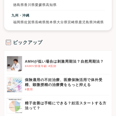
徳島県
香川県
愛媛県
高知県
九州・沖縄
福岡県
佐賀県
長崎県
熊本県
大分県
宮崎県
鹿児島県
沖縄県
ピックアップ
AMHが低い場合は刺激周期法？自然周期法？
#AMH/卵巣年齢
#医師
保険適用の不妊治療、医療保険活用で体外受
精、顕微授精の治療費をもっと抑える
#費用
精子改善は手軽にできる？妊活スタートする方
法って？