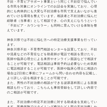
不妊・不育ピアサポート事業という同じく不妊症で悩んでい
る市民を対象にオンラインでのお話会を実施しており、心理
的にも肉体的にも大変な不妊治療を市民で支えあいながら進
めていける環境を整えています。相談者と不妊治療に悩んだ
経験者（当事者）として相談でき、心の支えになろうという
「不妊ピア・カウンセラー」も同時に育んでいける体制を整
えています。
神奈川県では不妊に悩む方への特定治療支援事業を行ってい
ます。
神奈川県不妊・不育専門相談センターを設置しており、不妊
や流産などの不育症などを助産師が電話で相談を受けたり、
医師や臨床心理士による来所やオンライン面談などで相談す
ることが可能です。電話相談は事前予約は必要ないため気軽
に電話相談することが可能です。医師や臨床心理士に相談の
場合は2日前に事前にフォームから問い合わせ内容を記載し、
より詳しい話を相談することが可能です。
また、男性の不妊治療の相談ができる泌尿器科医による面接
相談も行っており、こちらんも事前登録をして詳しい内容で
のご相談が可能です。
また、不妊治療の特定不妊治療に対する助成金を支給してい
ます。医療保険ではタイミング療法など１部の不妊治療しか