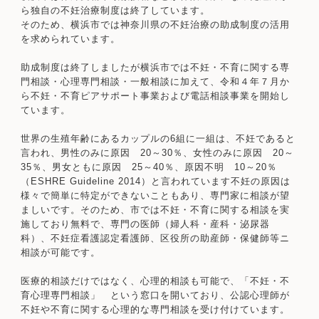
ら独自の不妊治療制度は終了しています。
そのため、横浜市では神奈川県の不妊治療の助成制度の活用
を求められています。
助成制度は終了しましたが横浜市では不妊・不育に関する専
門相談・心理専門相談・一般相談に加えて、令和４年７月か
ら不妊・不育ピアサポート事業および電話相談事業を開始し
ています。
世界の生殖年齢にあるカップルの6組に一組は、不妊であると
言われ、男性のみに原因 20～30％、女性のみに原因 20～
35％、男女ともに原因 25～40％、原因不明 10～20％
（ESHRE Guideline 2014）と言われています不妊の原因は
様々で簡単に特定ができないこともあり、専門家に相談が望
ましいです。そのため、市では不妊・不育に関する相談を実
施しており無料で、専門の医師（婦人科・産科・泌尿器
科）、不妊症看護認定看護師、区役所の助産師・保健師等ニ
相談が可能です。
医療的相談だけではなく、心理的相談も可能で、「不妊・不
育心理専門相談」 という窓口を開いており、公認心理師が
不妊や不育に関する心理的な専門相談を受け付けています。