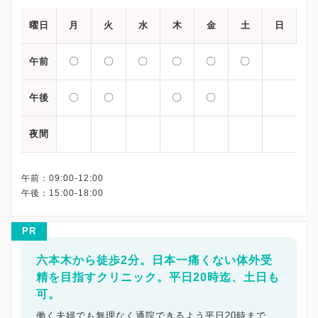
曜日
月
火
水
木
金
土
日
〇
〇
〇
〇
〇
〇
午前
〇
〇
〇
〇
午後
夜間
午前：09:00-12:00
PR
六本木から徒歩2分。日本一痛くない体外受
精を目指すクリニック。平日20時迄、土日も
可。
働く夫婦でも無理なく通院できるよう平日20時まで、