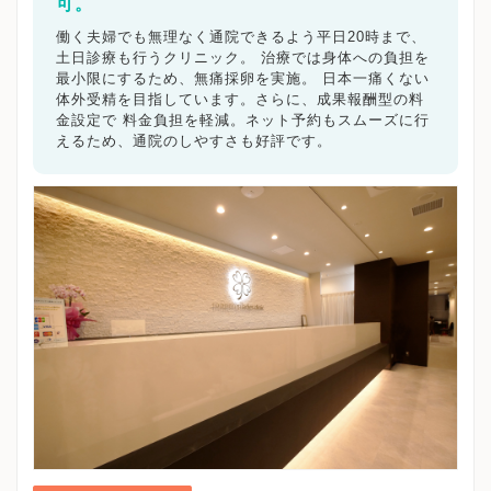
横浜市都筑区
可。
川崎市
川崎市川崎区
川崎市幸区
川崎市中原区
川崎市高津区
川崎市多摩区
働く夫婦でも無理なく通院できるよう平日20時まで、
川崎市宮前区
川崎市麻生区
相模原市
相模原市緑区
土日診療も行うクリニック。 治療では身体への負担を
相模原市中央区
相模原市南区
横須賀市
平塚市
最小限にするため、無痛採卵を実施。 日本一痛くない
鎌倉市
体外受精を目指しています。さらに、成果報酬型の料
藤沢市
小田原市
茅ヶ崎市
逗子市
三浦市
金設定で 料金負担を軽減。ネット予約もスムーズに行
秦野市
厚木市
大和市
伊勢原市
海老名市
座間市
えるため、通院のしやすさも好評です。
南足柄市
綾瀬市
神奈川県その他地域
キーワードで絞る
不妊カウンセリング
ブライダルチェック
不妊検査
タイミング療法
人工授精
体外受精
顕微授精
先進医療
男性不妊/無精子症
ED治療
漢方処方
プラセンタ
不育症
子宮鏡検査
腹腔鏡手術
駅近
女医在籍
不妊治療専門
凍結保存
電子決済可
マイナ受付
バリアフリー
クレジットカード利用可
オンライン診療
英語対応