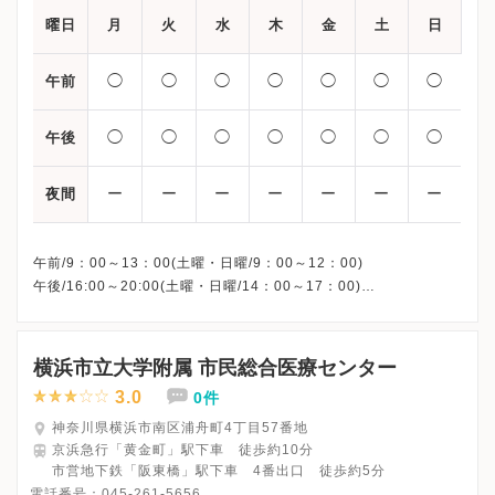
曜日
月
火
水
木
金
土
日
◯
◯
◯
◯
◯
◯
◯
午前
◯
◯
◯
◯
◯
◯
◯
午後
ー
ー
ー
ー
ー
ー
ー
夜間
午前/9：00～13：00(土曜・日曜/9：00～12：00)
午後/16:00～20:00(土曜・日曜/14：00～17：00)
※祝日も診療しています
※お電話受付時間 ①13:00まで ②19:30まで ③12:00まで
横浜市立大学附属 市民総合医療センター
3.0
0件
神奈川県横浜市南区浦舟町4丁目57番地
京浜急行「黄金町」駅下車 徒歩約10分
市営地下鉄「阪東橋」駅下車 4番出口 徒歩約5分
電話番号：
045-261-5656