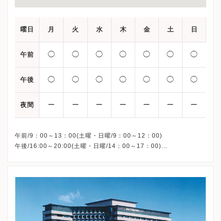
曜日
月
火
水
木
金
土
日
◯
◯
◯
◯
◯
◯
◯
午前
◯
◯
◯
◯
◯
◯
◯
午後
ー
ー
ー
ー
ー
ー
ー
夜間
午前/9：00～13：00(土曜・日曜/9：00～12：00)
午後/16:00～20:00(土曜・日曜/14：00～17：00)
※祝日も診療しています
※お電話受付時間 ①13:00まで ②19:30まで ③12:00まで