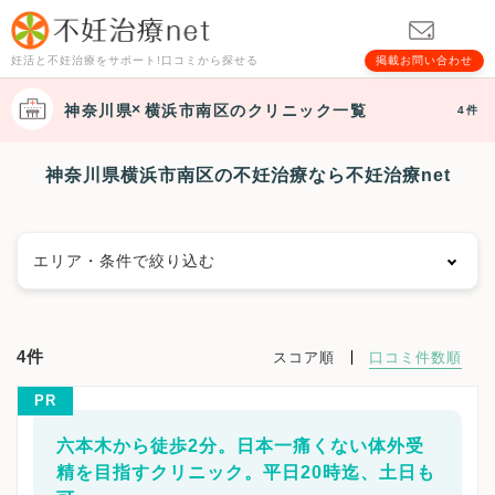
妊活と不妊治療をサポート!口コミから探せる
掲載お問い合わせ
神奈川県
横浜市南区
のクリニック一覧
4件
神奈川県横浜市南区の不妊治療なら不妊治療net
エリア・条件で絞り込む
エリアで絞る
4件
スコア順
口コミ件数順
横浜市
横浜市鶴見区
横浜市神奈川区
横浜市西区
PR
横浜市中区
横浜市南区
横浜市保土ケ谷区
横浜市磯子区
横浜市金沢区
横浜市港北区
六本木から徒歩2分。日本一痛くない体外受
横浜市戸塚区
横浜市港南区
横浜市旭区
横浜市緑区
精を目指すクリニック。平日20時迄、土日も
横浜市瀬谷区
横浜市栄区
横浜市泉区
横浜市青葉区