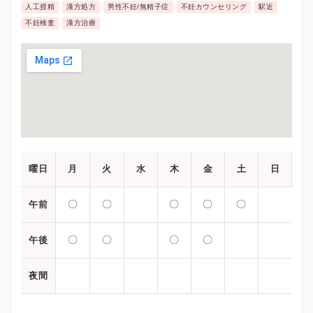
人工授精
漢方処方
男性不妊/無精子症
不妊カウンセリング
駅近
不妊検査
漢方治療
曜日
月
火
水
木
金
土
日
〇
〇
〇
〇
〇
午前
〇
〇
〇
〇
午後
夜間