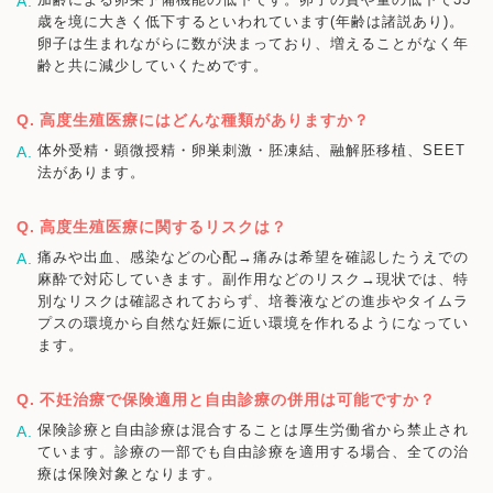
歳を境に大きく低下するといわれています(年齢は諸説あり)。
卵子は生まれながらに数が決まっており、増えることがなく年
齢と共に減少していくためです。
高度生殖医療にはどんな種類がありますか？
体外受精・顕微授精・卵巣刺激・胚凍結、融解胚移植、SEET
法があります。
高度生殖医療に関するリスクは？
痛みや出血、感染などの心配→痛みは希望を確認したうえでの
麻酔で対応していきます。副作用などのリスク→現状では、特
別なリスクは確認されておらず、培養液などの進歩やタイムラ
プスの環境から自然な妊娠に近い環境を作れるようになってい
ます。
不妊治療で保険適用と自由診療の併用は可能ですか？
保険診療と自由診療は混合することは厚生労働省から禁止され
ています。診療の一部でも自由診療を適用する場合、全ての治
療は保険対象となります。