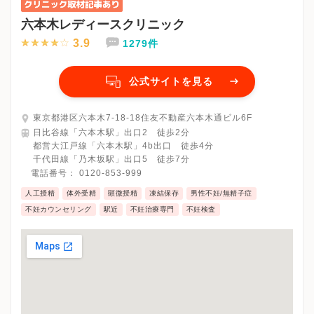
六本木レディースクリニック
3.9
1279件
公式サイトを見る
東京都港区六本木7-18-18住友不動産六本木通ビル6F
日比谷線「六本木駅」出口2 徒歩2分
都営大江戸線「六本木駅」4b出口 徒歩4分
千代田線「乃木坂駅」出口5 徒歩7分
電話番号：
0120-853-999
人工授精
体外受精
顕微授精
凍結保存
男性不妊/無精子症
不妊カウンセリング
駅近
不妊治療専門
不妊検査