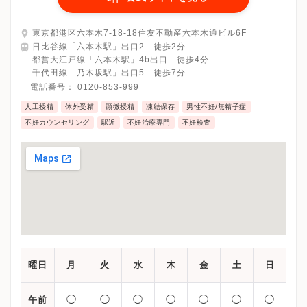
東京都港区六本木7-18-18住友不動産六本木通ビル6F
日比谷線「六本木駅」出口2 徒歩2分
都営大江戸線「六本木駅」4b出口 徒歩4分
千代田線「乃木坂駅」出口5 徒歩7分
電話番号：
0120-853-999
人工授精
体外受精
顕微授精
凍結保存
男性不妊/無精子症
不妊カウンセリング
駅近
不妊治療専門
不妊検査
曜日
月
火
水
木
金
土
日
◯
◯
◯
◯
◯
◯
◯
午前