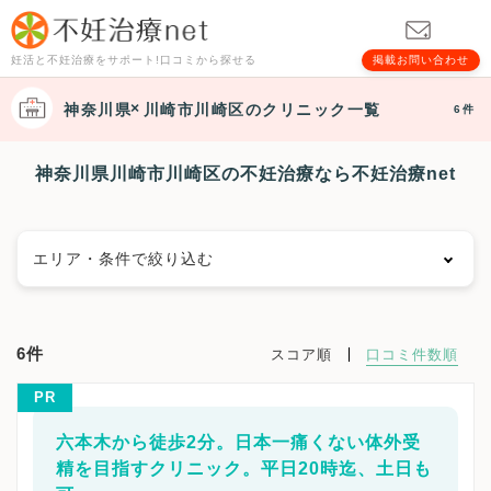
妊活と不妊治療をサポート!口コミから探せる
掲載お問い合わせ
神奈川県
川崎市川崎区
のクリニック一覧
6件
神奈川県川崎市川崎区の不妊治療なら不妊治療net
エリア・条件で絞り込む
エリアで絞る
6件
スコア順
口コミ件数順
横浜市
横浜市鶴見区
横浜市神奈川区
横浜市西区
PR
横浜市中区
横浜市南区
横浜市保土ケ谷区
横浜市磯子区
横浜市金沢区
横浜市港北区
六本木から徒歩2分。日本一痛くない体外受
横浜市戸塚区
横浜市港南区
横浜市旭区
横浜市緑区
精を目指すクリニック。平日20時迄、土日も
横浜市瀬谷区
横浜市栄区
横浜市泉区
横浜市青葉区