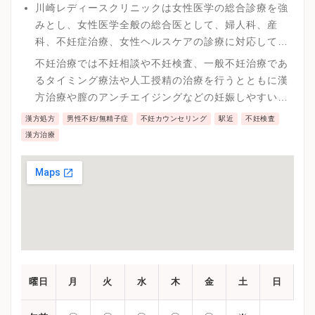
川崎レディースクリニックは女性医学の総合診療を強
みとし、女性医学全般の総合医として、婦人科、産
科、不妊症治療、女性ヘルスケアの診療に対応してい
ます。
不妊治療では不妊相談や不妊検査、一般不妊治療であ
るタイミング療法や人工授精の治療を行うとともに漢
方治療や膣のアンチエイジングなどの妊娠しやすい身
体づくりを行う事で妊娠率を上げる取り組みを実施し
漢方処方
男性不妊/無精子症
不妊カウンセリング
駅近
不妊検査
ています。
漢方治療
曜日
月
火
水
木
金
土
日