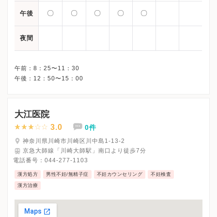
〇
〇
〇
〇
〇
午後
夜間
午前：8：25〜11：30
大江医院
3.0
0件
神奈川県川崎市川崎区川中島1-13-2
京急大師線「川崎大師駅」南口より徒歩7分
電話番号：
044-277-1103
漢方処方
男性不妊/無精子症
不妊カウンセリング
不妊検査
漢方治療