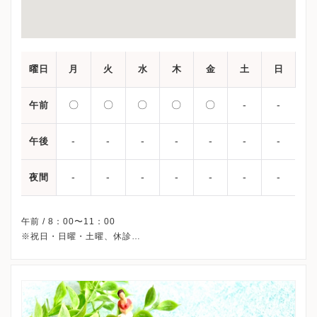
曜日
月
火
水
木
金
土
日
〇
〇
〇
〇
〇
-
-
午前
-
-
-
-
-
-
-
午後
-
-
-
-
-
-
-
夜間
午前 / 8：00〜11：00
※祝日・日曜・土曜、休診
※詳細はクリニックHPを確認、または直接お問い合わせくださ