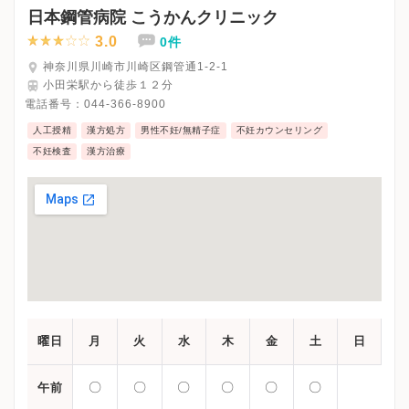
日本鋼管病院 こうかんクリニック
3.0
0件
神奈川県川崎市川崎区鋼管通1-2-1
小田栄駅から徒歩１２分
電話番号：
044-366-8900
人工授精
漢方処方
男性不妊/無精子症
不妊カウンセリング
不妊検査
漢方治療
曜日
月
火
水
木
金
土
日
〇
〇
〇
〇
〇
〇
午前