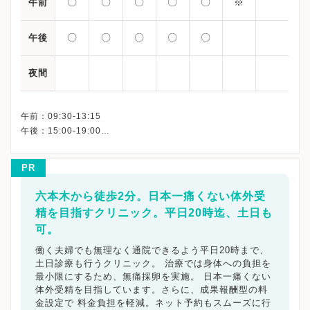
〇
〇
〇
〇
〇
※
午前
〇
〇
〇
〇
〇
午後
夜間
午前：09:30-13:15
午後：15:00-19:00
※土曜日：08:30〜18:30（第2週目の土曜日：08:30〜13:30）
PR
六本木から徒歩2分。日本一痛くない体外受
精を目指すクリニック。平日20時迄、土日も
可。
働く夫婦でも無理なく通院できるよう平日20時まで、
土日診療も行うクリニック。 治療では身体への負担を
最小限にするため、無痛採卵を実施。 日本一痛くない
体外受精を目指しています。さらに、成果報酬型の料
金設定で 料金負担を軽減。ネット予約もスムーズに行