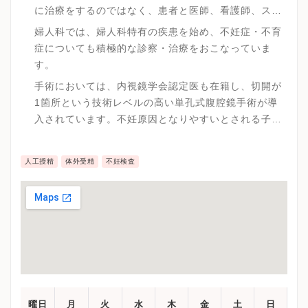
に治療をするのではなく、患者と医師、看護師、スタ
ッフの全員がひとつのチームとして治療を実施してい
婦人科では、婦人科特有の疾患を始め、不妊症・不育
ます。
症についても積極的な診察・治療をおこなっていま
す。
手術においては、内視鏡学会認定医も在籍し、切開が
1箇所という技術レベルの高い単孔式腹腔鏡手術が導
入されています。不妊原因となりやすいとされる子宮
や卵巣に関わる疾患などの手術を、回復が早く体への
負担が少ない術法の選択ができることは貴重ではない
人工授精
体外受精
不妊検査
でしょうか。
曜日
月
火
水
木
金
土
日