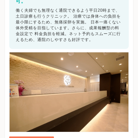
横浜市都筑区
可。
川崎市
川崎市川崎区
川崎市幸区
川崎市中原区
川崎市高津区
川崎市多摩区
働く夫婦でも無理なく通院できるよう平日20時まで、
川崎市宮前区
川崎市麻生区
相模原市
相模原市緑区
土日診療も行うクリニック。 治療では身体への負担を
相模原市中央区
相模原市南区
横須賀市
平塚市
最小限にするため、無痛採卵を実施。 日本一痛くない
鎌倉市
体外受精を目指しています。さらに、成果報酬型の料
藤沢市
小田原市
茅ヶ崎市
逗子市
三浦市
金設定で 料金負担を軽減。ネット予約もスムーズに行
秦野市
厚木市
大和市
伊勢原市
海老名市
座間市
えるため、通院のしやすさも好評です。
南足柄市
綾瀬市
神奈川県その他地域
キーワードで絞る
不妊カウンセリング
ブライダルチェック
不妊検査
タイミング療法
人工授精
体外受精
顕微授精
先進医療
男性不妊/無精子症
ED治療
漢方処方
プラセンタ
不育症
子宮鏡検査
腹腔鏡手術
駅近
女医在籍
不妊治療専門
凍結保存
電子決済可
マイナ受付
バリアフリー
クレジットカード利用可
オンライン診療
英語対応