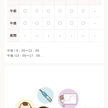
〇
〇
〇
〇
〇
〇
-
午前
〇
〇
〇
〇
〇
〇
-
午後
-
-
-
-
-
-
-
夜間
午前 / 8：30〜12：00
午後 /13：00〜17：00
※祝日・日曜、休診
※詳細はクリニックHPを確認、または直接お問い合わせくださ