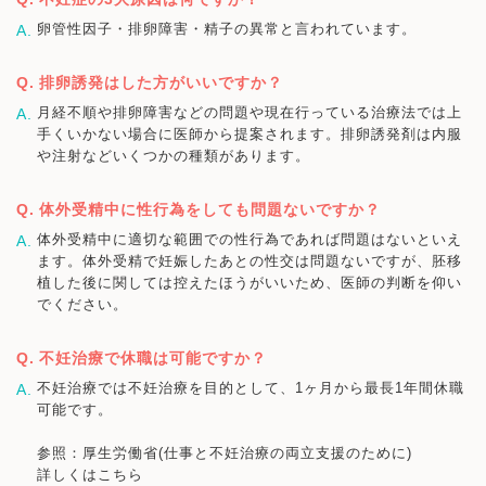
卵管性因子・排卵障害・精子の異常と言われています。
排卵誘発はした方がいいですか？
月経不順や排卵障害などの問題や現在行っている治療法では上
手くいかない場合に医師から提案されます。排卵誘発剤は内服
や注射などいくつかの種類があります。
体外受精中に性行為をしても問題ないですか？
体外受精中に適切な範囲での性行為であれば問題はないといえ
ます。体外受精で妊娠したあとの性交は問題ないですが、胚移
植した後に関しては控えたほうがいいため、医師の判断を仰い
でください。
不妊治療で休職は可能ですか？
不妊治療では不妊治療を目的として、1ヶ月から最長1年間休職
可能です。
参照：厚生労働省(仕事と不妊治療の両立支援のために)
詳しくはこちら