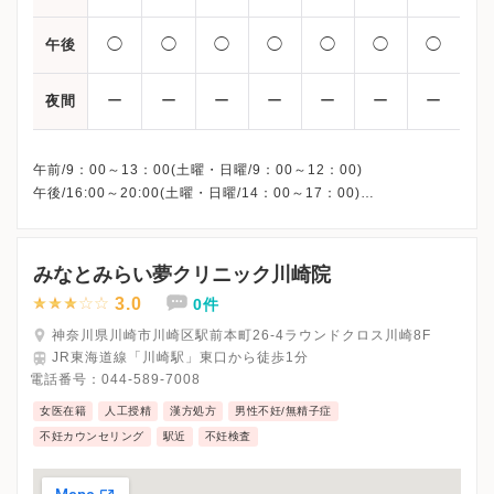
◯
◯
◯
◯
◯
◯
◯
午後
ー
ー
ー
ー
ー
ー
ー
夜間
午前/9：00～13：00(土曜・日曜/9：00～12：00)
午後/16:00～20:00(土曜・日曜/14：00～17：00)
※祝日も診療しています
※お電話受付時間 ①13:00まで ②19:30まで ③12:00まで
みなとみらい夢クリニック川崎院
3.0
0件
神奈川県川崎市川崎区駅前本町26-4ラウンドクロス川崎8F
JR東海道線「川崎駅」東口から徒歩1分
電話番号：
044-589-7008
女医在籍
人工授精
漢方処方
男性不妊/無精子症
不妊カウンセリング
駅近
不妊検査