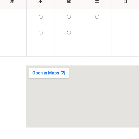
水
木
金
土
日
〇
〇
〇
〇
〇