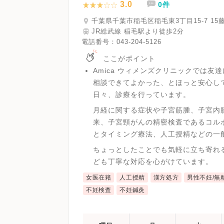
3.0
0件
千葉県千葉市稲毛区稲毛東3丁目15-7 15
JR総武線 稲毛駅より徒歩2分
電話番号：
043-204-5126
ここがポイント
Amica ウィメンズクリニックでは
相談できてよかった、とほっと安心し
日々、診療を行っています。
月経に関する症状や子宮筋腫、子宮内
来、子宮頸がんの精密検査であるコル
とタイミング療法、人工授精などの一
ちょっとしたことでも気軽に立ち寄れ
ども丁寧な対応を心がけています。
女医在籍
人工授精
漢方処方
男性不妊/無
不妊検査
不妊鍼灸