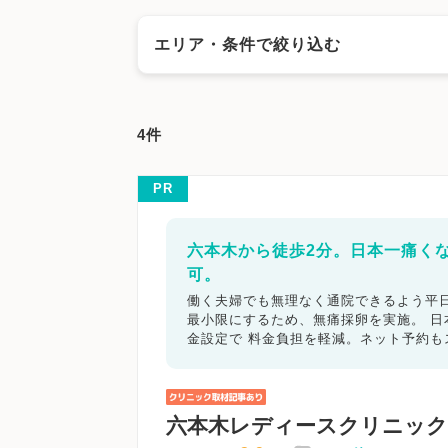
エリア・条件で絞り込む
エリアで絞る
4件
千葉市
千葉市中央区
千葉市花見川区
千
市川市
船橋市
館山市
木更津市
松戸市
PR
勝浦市
市原市
流山市
八千代市
我孫子
八街市
印西市
白井市
富里市
南房総市
六本木から徒歩2分。日本一痛く
可。
キーワードで絞る
働く夫婦でも無理なく通院できるよう平日
最小限にするため、無痛採卵を実施。 
不妊カウンセリング
ブライダルチェ
金設定で 料金負担を軽減。ネット予約
顕微授精
先進医療
男性不妊/無
子宮鏡検査
腹腔鏡手術
駅近
六本木レディースクリニック
マイナ受付
バリアフリー
クレジ