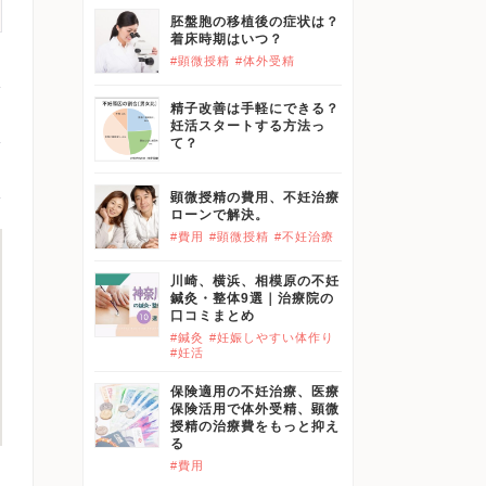
胚盤胞の移植後の症状は？
着床時期はいつ？
#顕微授精
#体外受精
精子改善は手軽にできる？
妊活スタートする方法っ
て？
顕微授精の費用、不妊治療
ローンで解決。
#費用
#顕微授精
#不妊治療
川崎、横浜、相模原の不妊
鍼灸・整体9選｜治療院の
口コミまとめ
#鍼灸
#妊娠しやすい体作り
#妊活
保険適用の不妊治療、医療
保険活用で体外受精、顕微
授精の治療費をもっと抑え
る
#費用