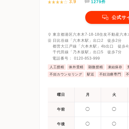
3.9
1279件
公式サ
東京都港区六本木7-18-18住友不動産六本
日比谷線「六本木駅」出口2 徒歩2分
都営大江戸線「六本木駅」4b出口 徒歩4
千代田線「乃木坂駅」出口5 徒歩7分
電話番号：
0120-853-999
人工授精
体外受精
顕微授精
凍結保存
不妊カウンセリング
駅近
不妊治療専門
曜日
月
火
◯
◯
午前
◯
◯
午後