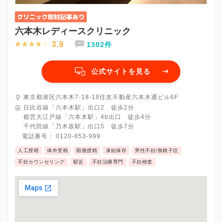
六本木レディースクリニック
3.9
1302件
公式サイトを見る
東京都港区六本木7-18-18住友不動産六本木通ビル6F
日比谷線「六本木駅」出口2 徒歩2分
都営大江戸線「六本木駅」4b出口 徒歩4分
千代田線「乃木坂駅」出口5 徒歩7分
電話番号：
0120-853-999
人工授精
体外受精
顕微授精
凍結保存
男性不妊/無精子症
不妊カウンセリング
駅近
不妊治療専門
不妊検査