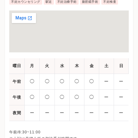
不妊カウンセリング
駅近
不妊治療手術
腹腔鏡手術
不妊検査
曜日
月
火
水
木
金
土
日
◯
◯
◯
◯
◯
ー
ー
午前
◯
◯
◯
◯
◯
ー
ー
午後
ー
ー
ー
ー
ー
ー
ー
夜間
午前/8:30~11:00