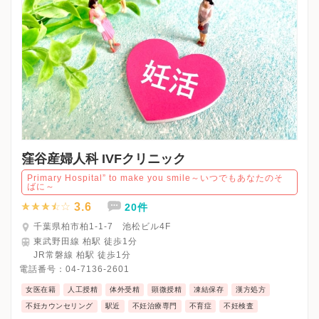
窪谷産婦人科 IVFクリニック
Primary Hospital” to make you smile～いつでもあなたのそ
ばに～
3.6
20件
千葉県柏市柏1-1-7 池松ビル4F
東武野田線 柏駅 徒歩1分
JR常磐線 柏駅 徒歩1分
電話番号：
04-7136-2601
女医在籍
人工授精
体外受精
顕微授精
凍結保存
漢方処方
不妊カウンセリング
駅近
不妊治療専門
不育症
不妊検査