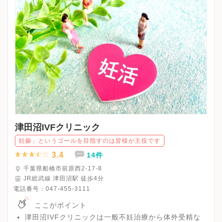
津田沼IVFクリニック
妊娠」というゴールを目指すのは皆様が主役です
3.4
14件
千葉県船橋市前原西2-17-8
JR総武線 津田沼駅 徒歩4分
電話番号：
047-455-3111
ここがポイント
津田沼IVFクリニックは一般不妊治療から体外受精な