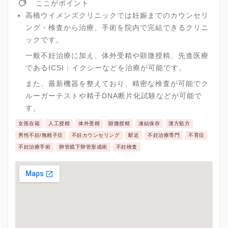
ここがポイント
高橋ウイメンズクリニックでは妊娠までのカウンセリ
ング・検査から治療、手術を院内で完結できるクリニ
ックです。
一般不妊治療に加え、体外受精や顕微授精、先進医療
であるICSI：イクシーなどを治療が可能です。
また、最新機器を整えており、精密な検査が可能でク
ルーガーテストや精子DNA断片化試験などが可能で
す。
女医在籍
人工授精
体外受精
顕微授精
凍結保存
漢方処方
男性不妊/無精子症
不妊カウンセリング
駅近
不妊治療専門
不育症
不妊治療手術
卵管鏡下卵管形成術
不妊検査