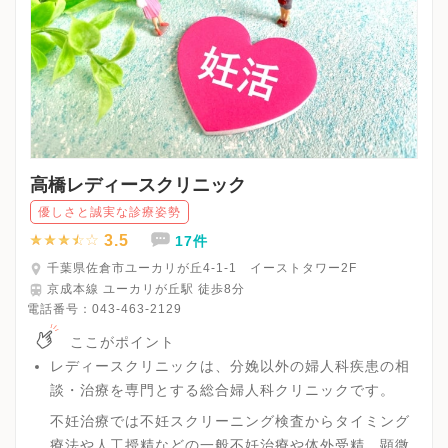
高橋レディースクリニック
優しさと誠実な診療姿勢
3.5
17件
千葉県佐倉市ユーカリが丘4-1-1 イーストタワー2F
京成本線 ユーカリが丘駅 徒歩8分
電話番号：
043-463-2129
ここがポイント
レディースクリニックは、分娩以外の婦人科疾患の相
談・治療を専門とする総合婦人科クリニックです。
不妊治療では不妊スクリーニング検査からタイミング
療法や人工授精などの一般不妊治療や体外受精、顕微