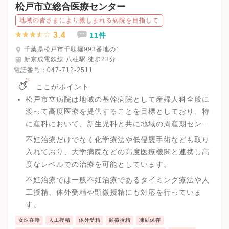
松戸市立総合医療センター
地域の皆さまにより親しまれる病院を目指して
3.4
11件
千葉県松戸市千駄堀993番地の1
新京成電鉄線 八柱駅 徒歩23分
電話番号：
047-712-2511
ここがポイント
松戸市立病院は地域の基幹病院として産婦人科全般に
渡って高度医療を提供することを目標としており、特
に産科において、新生児科と共に地域の周産期センタ
ー的役割を果たしており、また婦人科領域では悪性腫
不妊治療だけでなく化学療法や低侵襲手術なども取り
瘍、不妊にも力をいれているクリニックです。
入れており、大学病院などの高度医療機関と連携し高
度なレベルでの治療を可能としています。
不妊治療では一般不妊治療であるタイミング療法や人
工授精、体外受精や顕微授精にも対応を行っていま
す。
女医在籍
人工授精
体外受精
顕微授精
凍結保存