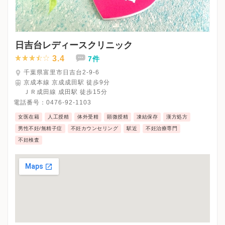
日吉台レディースクリニック
3.4
7件
千葉県富里市日吉台2-9-6
京成本線 京成成田駅 徒歩9分
ＪＲ成田線 成田駅 徒歩15分
電話番号：
0476-92-1103
女医在籍
人工授精
体外受精
顕微授精
凍結保存
漢方処方
男性不妊/無精子症
不妊カウンセリング
駅近
不妊治療専門
不妊検査