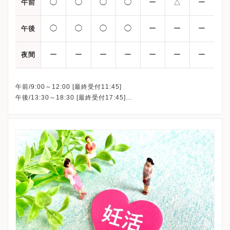
◯
◯
◯
◯
ー
△
ー
午前
◯
◯
◯
◯
ー
ー
ー
午後
ー
ー
ー
ー
ー
ー
ー
夜間
午前/9:00～12:00 [最終受付11:45]
午後/13:30～18:30 [最終受付17:45]
△：9:00～15:00[最終受付14:45]
※金曜日・日曜日・祝日・年末年始・お盆期間は休診
※詳細はクリニックHPを確認、または直接お問い合わせくださ