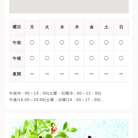
曜日
月
火
水
木
金
土
日
◯
◯
◯
◯
◯
◯
◯
午前
◯
◯
◯
◯
◯
◯
◯
午後
ー
ー
ー
ー
ー
ー
ー
夜間
午前/9：00～13：00(土曜・日曜/9：00～12：00)
午後/16:00～20:00(土曜・日曜/14：00～17：00)
※祝日も診療しています
※お電話受付時間 ①13:00まで ②19:30まで ③12:00まで