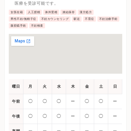
ターケアまでを受けることが可能です。
医療を受診可能です。
女医在籍
人工授精
体外受精
凍結保存
漢方処方
男性不妊/無精子症
不妊カウンセリング
駅近
不育症
不妊治療手術
腹腔鏡手術
不妊検査
曜日
月
火
水
木
金
土
日
◯
◯
◯
ー
◯
◯
ー
午前
◯
◯
◯
ー
◯
◯
ー
午後