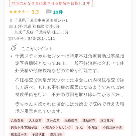
地球のみなさまに愛される病院を目指します
3.3
19件
千葉県千葉市中央区南町1-7-1
JR外房線 蘇我駅 徒歩6分
京成千原線 千葉寺駅 徒歩15分
電話番号：
043-261-5111
ここがポイント
千葉メディカルセンターは特定不妊治療費助成事業指
定医療機関となっており、一般不妊治療に合わせて体
外受精や顕微授精などの治療が可能です。
不妊検査で異常が見つかった場合には内視鏡検査で詳
しく調べ、もしも不妊症の原因になるようであれば内
視鏡手術を行い、不妊の原因を取り除いてから不妊治
療が行えます。
赤ちゃんを授かれた場合には分娩まで院内で行える環
境が用意されています。
女医在籍
人工授精
体外受精
顕微授精
凍結保存
漢方処方
男性不妊/無精子症
不妊カウンセリング
駅近
不育症
不妊治療手術
腹腔鏡手術
不妊検査
漢方治療