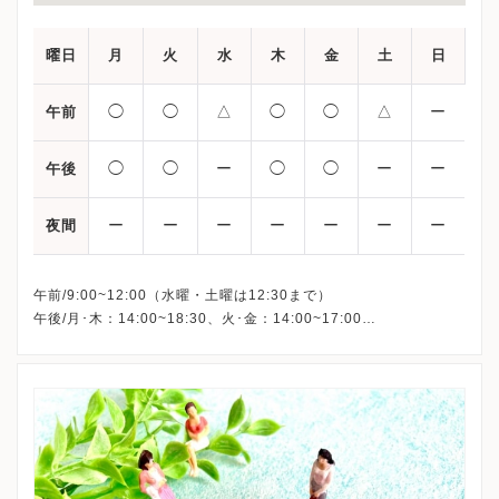
曜日
月
火
水
木
金
土
日
◯
◯
△
◯
◯
△
ー
午前
◯
◯
ー
◯
◯
ー
ー
午後
ー
ー
ー
ー
ー
ー
ー
夜間
午前/9:00~12:00（水曜・土曜は12:30まで）
午後/月･木：14:00~18:30、火･金：14:00~17:00
※詳細はクリニックHPを確認、または直接お問い合わせくださ