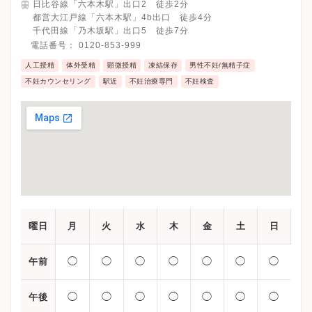
日比谷線「六本木駅」出口2 徒歩2分
都営大江戸線「六本木駅」4b出口 徒歩4分
千代田線「乃木坂駅」出口5 徒歩7分
電話番号：
0120-853-999
人工授精
体外受精
顕微授精
凍結保存
男性不妊/無精子症
不妊カウンセリング
駅近
不妊治療専門
不妊検査
曜日
月
火
水
木
金
土
日
◯
◯
◯
◯
◯
◯
◯
午前
◯
◯
◯
◯
◯
◯
◯
午後