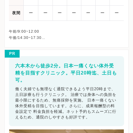
ー
ー
ー
ー
ー
ー
ー
夜間
午前/9:00~12:00
午後/14:30~17:30
※完全予約制です
※水曜・日曜・祝日は休診
PR
※土曜日は特診日です
※詳細はクリニックHPを確認、または直接お問い合わせくださ
六本木から徒歩2分。日本一痛くない体外受
精を目指すクリニック。平日20時迄、土日も
可。
働く夫婦でも無理なく通院できるよう平日20時まで、
土日診療も行うクリニック。 治療では身体への負担を
最小限にするため、無痛採卵を実施。 日本一痛くない
体外受精を目指しています。さらに、成果報酬型の料
金設定で 料金負担を軽減。ネット予約もスムーズに行
えるため、通院のしやすさも好評です。