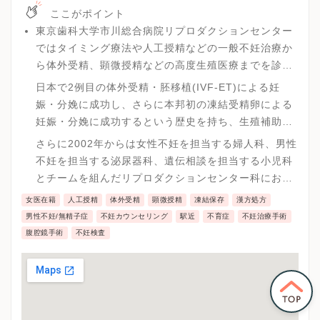
ここがポイント
東京歯科大学市川総合病院リプロダクションセンター
ではタイミング療法や人工授精などの一般不妊治療か
ら体外受精、顕微授精などの高度生殖医療までを診療
しています。
日本で2例目の体外受精・胚移植(IVF-ET)による妊
娠・分娩に成功し、さらに本邦初の凍結受精卵による
妊娠・分娩に成功するという歴史を持ち、生殖補助医
療の分野で有数の実績を有しています。
さらに2002年からは女性不妊を担当する婦人科、男性
不妊を担当する泌尿器科、遺伝相談を担当する小児科
とチームを組んだリプロダクションセンター科におい
て、妊娠率の向上のみならず出生児の長期予後保証
女医在籍
人工授精
体外受精
顕微授精
凍結保存
漢方処方
（健常性確保）を目指した総合的な不妊治療を行って
男性不妊/無精子症
不妊カウンセリング
駅近
不育症
不妊治療手術
います。
腹腔鏡手術
不妊検査