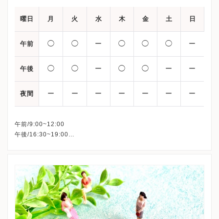
曜日
月
火
水
木
金
土
日
◯
◯
ー
◯
◯
◯
ー
午前
◯
◯
ー
◯
◯
ー
ー
午後
ー
ー
ー
ー
ー
ー
ー
夜間
午前/9:00~12:00
午後/16:30~19:00
※水曜日・土曜日午後・日曜日・祝日、休診
※体外受精、顕微授精、人工授精は水曜日・祝日も行っていま
す。
※初診の受付時間は午前は8:30~11:30まで、午後は16:00~18:00
までとなります。
※詳細はクリニックHPを確認、または直接お問い合わせくださ