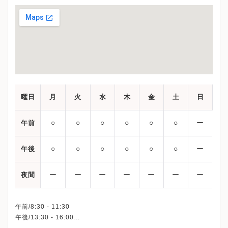
曜日
月
火
水
木
金
土
日
○
○
○
○
○
○
ー
午前
○
○
○
○
○
○
ー
午後
ー
ー
ー
ー
ー
ー
ー
夜間
午前/8:30 - 11:30
午後/13:30 - 16:00
※日曜・祝日、休診