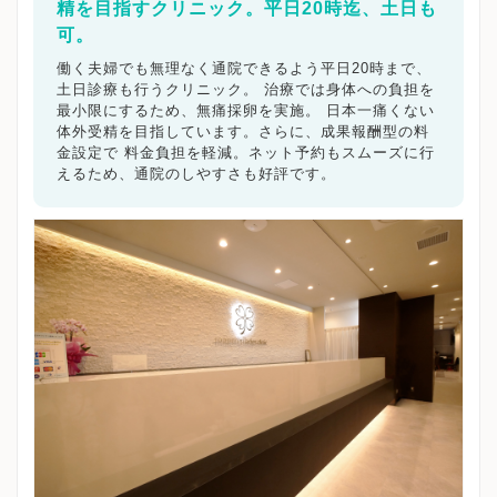
精を目指すクリニック。平日20時迄、土日も
可。
働く夫婦でも無理なく通院できるよう平日20時まで、
土日診療も行うクリニック。 治療では身体への負担を
最小限にするため、無痛採卵を実施。 日本一痛くない
体外受精を目指しています。さらに、成果報酬型の料
金設定で 料金負担を軽減。ネット予約もスムーズに行
えるため、通院のしやすさも好評です。