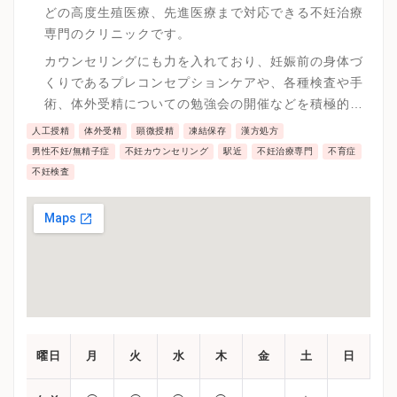
どの高度生殖医療、先進医療まで対応できる不妊治療
専門のクリニックです。
カウンセリングにも力を入れており、妊娠前の身体づ
くりであるプレコンセプションケアや、各種検査や手
術、体外受精についての勉強会の開催などを積極的に
行っています。
人工授精
体外受精
顕微授精
凍結保存
漢方処方
男性不妊/無精子症
不妊カウンセリング
駅近
不妊治療専門
不育症
不妊検査
曜日
月
火
水
木
金
土
日