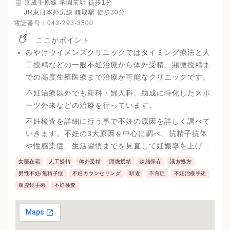
京成千原線 学園前駅 徒歩1分
JR東日本外房線 鎌取駅 徒歩30分
電話番号：
043-293-3500
ここがポイント
みやけウイメンズクリニックではタイミング療法と人
工授精などの一般不妊治療から体外受精、顕微授精ま
での高度生殖医療まで治療が可能なクリニックです。
不妊治療以外でも産科・婦人科、助成に特化したスポ
ーツ外来などの治療を行っています。
不妊検査を詳細に行う事で不妊の原因を詳しく調べて
いきます。不妊の3大原因を中心に調べ、抗精子抗体
や性感染症、生活習慣までを見直して妊娠率を上げて
いきます。
女医在籍
人工授精
体外受精
顕微授精
凍結保存
漢方処方
男性不妊/無精子症
不妊カウンセリング
駅近
不育症
不妊治療手術
腹腔鏡手術
不妊検査