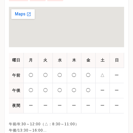
曜日
月
火
水
木
金
土
日
◯
◯
◯
◯
◯
△
ー
午前
◯
◯
◯
◯
◯
ー
ー
午後
ー
ー
ー
ー
ー
ー
ー
夜間
午前/8:30～12:00（△：8:30～11:00）
午後/13:30～16:00