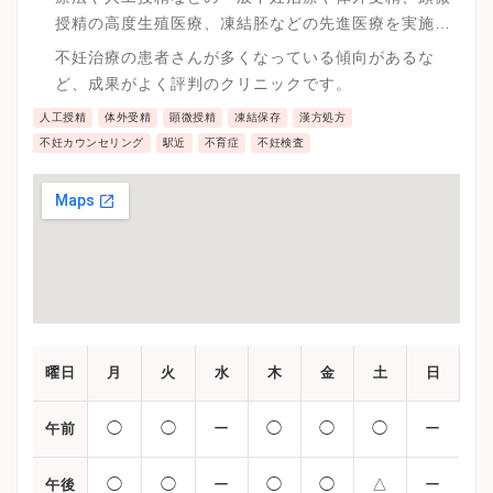
授精の高度生殖医療、凍結胚などの先進医療を実施し
ています。
不妊治療の患者さんが多くなっている傾向があるな
ど、成果がよく評判のクリニックです。
人工授精
体外受精
顕微授精
凍結保存
漢方処方
不妊カウンセリング
駅近
不育症
不妊検査
曜日
月
火
水
木
金
土
日
◯
◯
ー
◯
◯
◯
ー
午前
◯
◯
ー
◯
◯
△
ー
午後