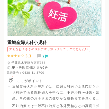
重城産婦人科小児科
大切なお子さまの成長に寄り添うクリニックでありたい
3.3
2件
千葉県木更津市万石358
JR内房線 巌根駅 徒歩5分
電話番号：
0438-41-3700
ここがポイント
重城産婦人科小児科では、産婦人科医である院長と小
児科医である院長婦人を中心に、不妊治療〜妊娠～出
産、その後のお子さまの健やかな成長までを見守る万
全の体勢を築いており、一環とした不妊治療からアフ
不妊治療では一般不妊治療と体外受精などの高度生殖