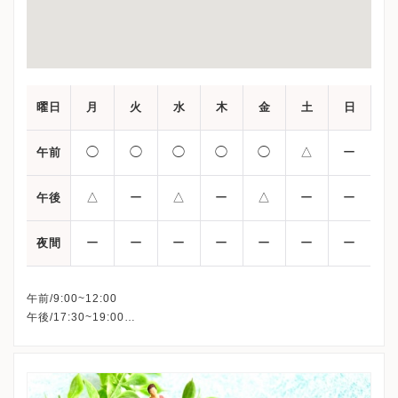
曜日
月
火
水
木
金
土
日
◯
◯
◯
◯
◯
△
ー
午前
△
ー
△
ー
△
ー
ー
午後
ー
ー
ー
ー
ー
ー
ー
夜間
午前/9:00~12:00
午後/17:30~19:00
△：予約制
※詳細はクリニックHPを確認、または直接お問い合わせくださ