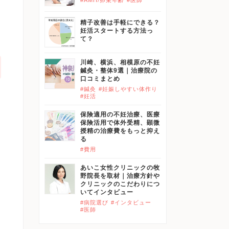
#AMH/卵巣年齢
#医師
に
精子改善は手軽にできる？
妊活スタートする方法っ
て？
川崎、横浜、相模原の不妊
鍼灸・整体9選｜治療院の
口コミまとめ
#鍼灸
#妊娠しやすい体作り
#妊活
保険適用の不妊治療、医療
保険活用で体外受精、顕微
授精の治療費をもっと抑え
る
#費用
剤
あいこ女性クリニックの牧
野院長を取材｜治療方針や
クリニックのこだわりにつ
いてインタビュー
い
#病院選び
#インタビュー
#医師