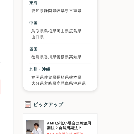
東海
愛知県
静岡県
岐阜県
三重県
中国
鳥取県
島根県
岡山県
広島県
山口県
四国
徳島県
香川県
愛媛県
高知県
九州・沖縄
福岡県
佐賀県
長崎県
熊本県
大分県
宮崎県
鹿児島県
沖縄県
ピックアップ
ッ
AMHが低い場合は刺激周
期法？自然周期法？
理