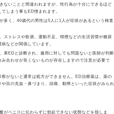
できないことと間違われますが、性行為が十分にできるほど
えてしまう事もED憎まれます。
が多く、40歳代の男性は5人に1人が症状があるという検査
が、ストレスや飲酒、運動不足、喫煙などの生活習慣や糖尿
慣病などが関係しています。
い、果EDと診断され、服用に対しても問題ないと医師が判断
飲み合わせが良くないものが存在しますので注意が必要で
診察がないと通常は処方ができません。ED治療薬は、薬の
りや目の充血・鼻づまり、頭痛、動悸といった症状がみら
興奮がペニスに伝わらずに勃起できない状態などを指しま