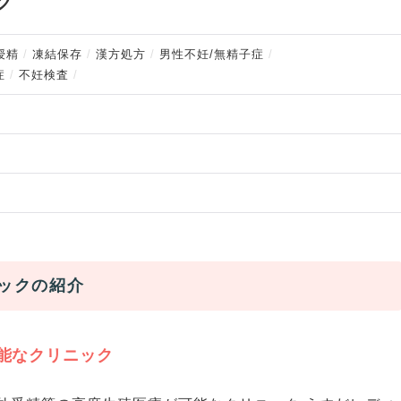
ク
授精
凍結保存
漢方処方
男性不妊/無精子症
症
不妊検査
ックの紹介
能なクリニック