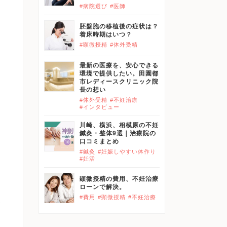
#病院選び
#医師
ポ
胚盤胞の移植後の症状は？
着床時期はいつ？
#顕微授精
#体外受精
最新の医療を、安心できる
環境で提供したい。田園都
市レディースクリニック院
長の想い
#体外受精
#不妊治療
#インタビュー
川崎、横浜、相模原の不妊
鍼灸・整体9選｜治療院の
口コミまとめ
#鍼灸
#妊娠しやすい体作り
#妊活
過
顕微授精の費用、不妊治療
ローンで解決。
#費用
#顕微授精
#不妊治療
が