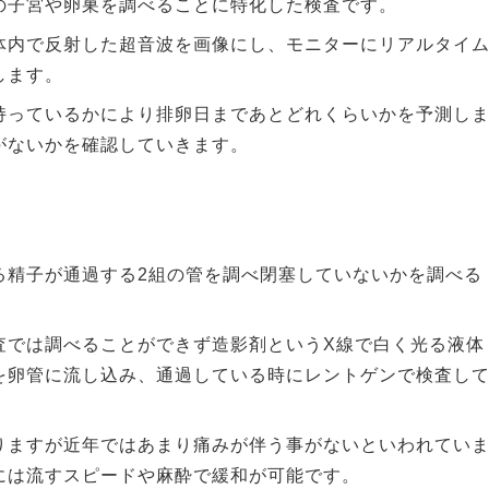
の子宮や卵巣を調べることに特化した検査です。
体内で反射した超音波を画像にし、モニターにリアルタイ
します。
持っているかにより排卵日まであとどれくらいかを予測し
がないかを確認していきます。
る精子が通過する2組の管を調べ閉塞していないかを調べる
査では調べることができず造影剤というX線で白く光る液体
を卵管に流し込み、通過している時にレントゲンで検査し
りますが近年ではあまり痛みが伴う事がないといわれてい
には流すスピードや麻酔で緩和が可能です。