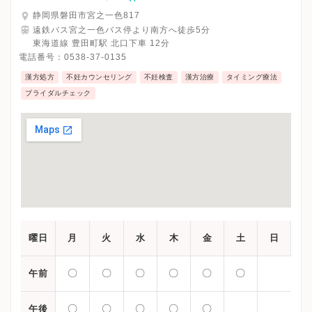
静岡県磐田市宮之一色817
遠鉄バス宮之一色バス停より南方へ徒歩5分
東海道線 豊田町駅 北口下車 12分
電話番号：
0538-37-0135
漢方処方
不妊カウンセリング
不妊検査
漢方治療
タイミング療法
ブライダルチェック
曜日
月
火
水
木
金
土
日
〇
〇
〇
〇
〇
〇
午前
〇
〇
〇
〇
〇
午後