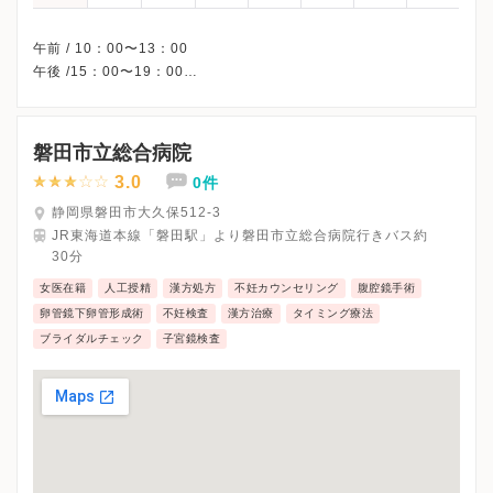
午前 / 10：00〜13：00
午後 /15：00〜19：00
◎・・・10：00〜12：00
△・・・14：00〜16：00(隔週/初診のみ)
※日曜・祝日、休診
磐田市立総合病院
※完全予約制です。
3.0
0件
※詳細はクリニックHPを確認、または直接お問い合わせくださ
静岡県磐田市大久保512-3
JR東海道本線「磐田駅」より磐田市立総合病院行きバス約
30分
女医在籍
人工授精
漢方処方
不妊カウンセリング
腹腔鏡手術
卵管鏡下卵管形成術
不妊検査
漢方治療
タイミング療法
ブライダルチェック
子宮鏡検査