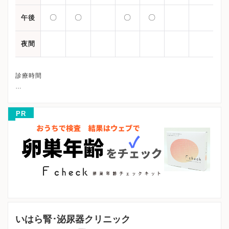
〇
〇
〇
〇
午後
夜間
診療時間
午前：9:00～12:00
午後：14:30～17:30
PR
いはら腎･泌尿器クリニック