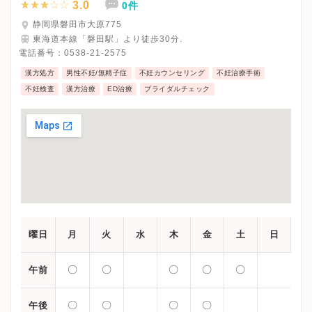
3.0
0件
静岡県磐田市大原775
東海道本線「磐田駅」より徒歩30分.
電話番号：
0538-21-2575
漢方処方
男性不妊/無精子症
不妊カウンセリング
不妊治療手術
不妊検査
漢方治療
ED治療
ブライダルチェック
曜日
月
火
水
木
金
土
日
〇
〇
〇
〇
〇
午前
〇
〇
〇
〇
午後