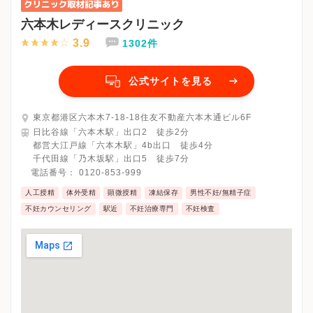
六本木レディースクリニック
3.9
1302件
公式サイトを見る
東京都港区六本木7-18-18住友不動産六本木通ビル6F
日比谷線「六本木駅」出口2 徒歩2分
都営大江戸線「六本木駅」4b出口 徒歩4分
千代田線「乃木坂駅」出口5 徒歩7分
電話番号：
0120-853-999
人工授精
体外受精
顕微授精
凍結保存
男性不妊/無精子症
不妊カウンセリング
駅近
不妊治療専門
不妊検査