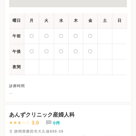
曜日
月
火
水
木
金
土
日
〇
〇
〇
〇
〇
午前
〇
〇
〇
〇
〇
午後
夜間
診療時間
午前：08:30-12:00
あんずクリニック産婦人科
3.0
0件
静岡県磐田市大久保896-39