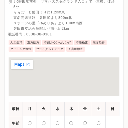
JR磐田駅前発「ヤマハ大久保グランド入口」で下車後、徒歩
5分
ららぽーと磐田より約1.2km東
東名高速道路 磐田ICより800m北
スポーツの里「ゆめりあ」より100m南西
磐田市立総合病院より南へ約2km
電話番号：
0538-38-0301
人工授精
漢方処方
不妊カウンセリング
不妊検査
漢方治療
タイミング療法
ブライダルチェック
子宮鏡検査
曜日
月
火
水
木
金
土
日
〇
〇
〇
〇
〇
〇
午前