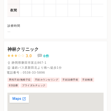
夜間
診療時間
午前：08:30-11:30
午後：13:00-17:00
神林クリニック
3.0
0件
静岡県磐田市富丘867-1
遠鉄バス原新田北より南へ徒歩1分
電話番号：
0538-33-5896
男性不妊/無精子症
不妊カウンセリング
不妊治療手術
不妊検査
ED治療
ブライダルチェック