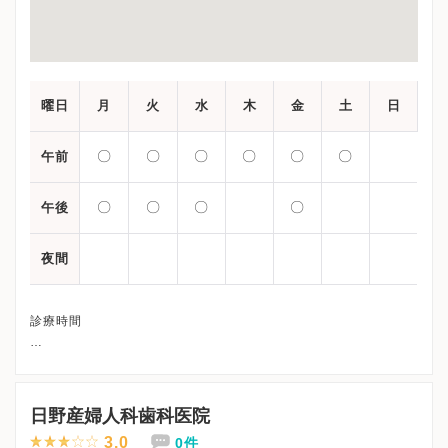
曜日
月
火
水
木
金
土
日
〇
〇
〇
〇
〇
〇
午前
〇
〇
〇
〇
午後
夜間
診療時間
午前：09:00-12:30
午後：15:00-18:00
日野産婦人科歯科医院
3.0
0件