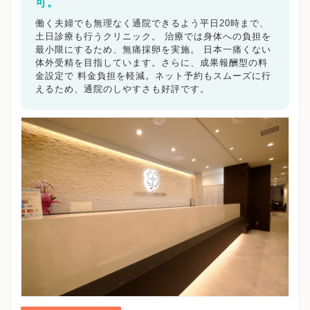
菊川市
可。
伊豆の国市
牧之原市
静岡県その他地域
働く夫婦でも無理なく通院できるよう平日20時まで、
土日診療も行うクリニック。 治療では身体への負担を
キーワードで絞る
最小限にするため、無痛採卵を実施。 日本一痛くない
体外受精を目指しています。さらに、成果報酬型の料
不妊カウンセリング
ブライダルチェック
不妊検査
金設定で 料金負担を軽減。ネット予約もスムーズに行
タイミング療法
人工授精
体外受精
顕微授精
えるため、通院のしやすさも好評です。
先進医療
男性不妊/無精子症
ED治療
漢方処方
プラセンタ
不育症
子宮鏡検査
腹腔鏡手術
駅近
女医在籍
不妊治療専門
凍結保存
電子決済可
マイナ受付
バリアフリー
クレジットカード利用可
オンライン診療
英語対応