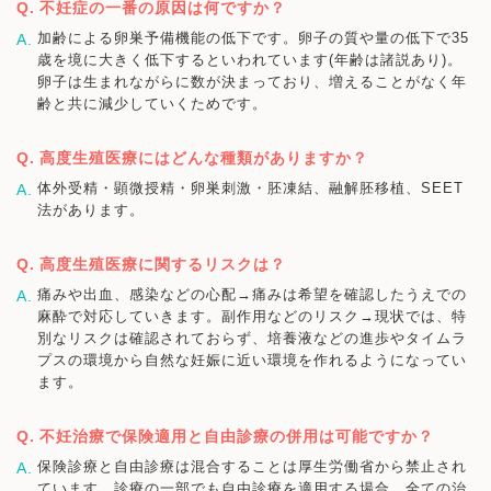
不妊症の一番の原因は何ですか？
加齢による卵巣予備機能の低下です。卵子の質や量の低下で35
歳を境に大きく低下するといわれています(年齢は諸説あり)。
卵子は生まれながらに数が決まっており、増えることがなく年
齢と共に減少していくためです。
高度生殖医療にはどんな種類がありますか？
体外受精・顕微授精・卵巣刺激・胚凍結、融解胚移植、SEET
法があります。
高度生殖医療に関するリスクは？
痛みや出血、感染などの心配→痛みは希望を確認したうえでの
麻酔で対応していきます。副作用などのリスク→現状では、特
別なリスクは確認されておらず、培養液などの進歩やタイムラ
プスの環境から自然な妊娠に近い環境を作れるようになってい
ます。
不妊治療で保険適用と自由診療の併用は可能ですか？
保険診療と自由診療は混合することは厚生労働省から禁止され
ています。診療の一部でも自由診療を適用する場合、全ての治