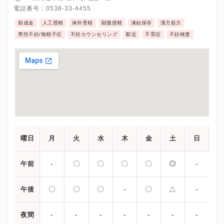
電話番号：
0538-33-4455
助成金
人工授精
体外受精
顕微授精
凍結保存
漢方処方
男性不妊/無精子症
不妊カウンセリング
駅近
不育症
不妊検査
曜日
月
火
水
木
金
土
日
-
〇
〇
〇
〇
◎
-
午前
〇
〇
〇
-
〇
△
-
午後
-
-
-
-
-
-
-
夜間