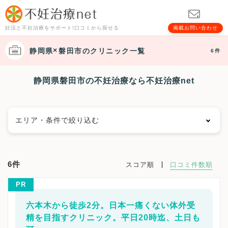
妊活と不妊治療をサポート!口コミから探せる
掲載お問い合わせ
静岡県
磐田市
のクリニック一覧
6件
静岡県磐田市の不妊治療なら不妊治療net
エリア・条件で絞り込む
エリアで絞る
6件
スコア順
口コミ件数順
静岡市
静岡市葵区
静岡市駿河区
静岡市清水区
PR
浜松市
浜松市中央区
浜松市浜名区
浜松市天竜区
沼津市
熱海市
三島市
富士宮市
伊東市
島田市
六本木から徒歩2分。日本一痛くない体外受
富士市
磐田市
焼津市
掛川市
藤枝市
御殿場市
精を目指すクリニック。平日20時迄、土日も
袋井市
下田市
裾野市
湖西市
伊豆市
御前崎市