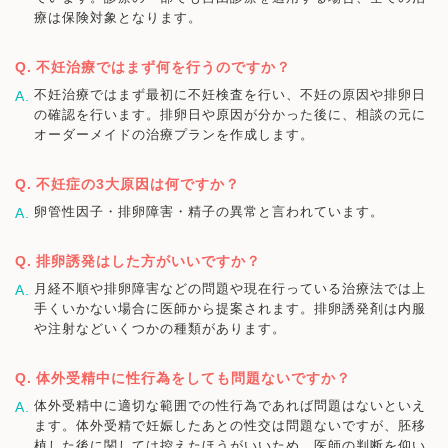
療は保険対象となります。
不妊治療ではまず何を行うのですか？
不妊治療ではまず最初に不妊検査を行い、不妊の原因や排卵日
の確認を行います。排卵日や原因が分かった後に、相談の元に
オーダーメイドの治療プランを作成します。
不妊症の3大原因は何ですか？
卵管性因子・排卵障害・精子の異常と言われています。
排卵誘発はした方がいいですか？
月経不順や排卵障害などの問題や現在行っている治療法では上
手くいかない場合に医師から提案されます。排卵誘発剤は内服
や注射などいくつかの種類があります。
体外受精中に性行為をしても問題ないですか？
体外受精中に適切な範囲での性行為であれば問題はないといえ
ます。体外受精で妊娠したあとの性交は問題ないですが、胚移
植した後に関しては控えたほうがいいため、医師の判断を仰い