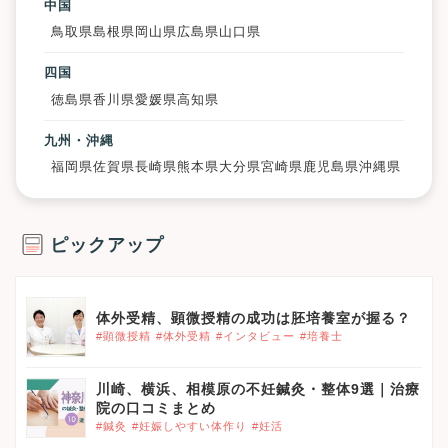
中国
鳥取県
島根県
岡山県
広島県
山口県
四国
徳島県
香川県
愛媛県
高知県
九州・沖縄
福岡県
佐賀県
長崎県
熊本県
大分県
宮崎県
鹿児島県
沖縄県
ピックアップ
体外受精、顕微授精の成功は胚培養室が握る？
#顕微授精
#体外受精
#インタビュー
#培養士
川崎、横浜、相模原の不妊鍼灸・整体9選｜治療
院の口コミまとめ
#鍼灸
#妊娠しやすい体作り
#妊活