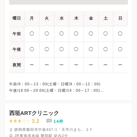
曜日
月
火
水
木
金
土
日
◯
◯
◯
◯
◯
◯
◯
午前
◯
◯
◯
◯
◯
◯
◯
午後
ー
ー
ー
ー
ー
ー
ー
夜間
午前/9：00～13：00(土曜・日曜/9：00～12：00)
午後/16:00～20:00(土曜・日曜/14：00～17：00)
※祝日も診療しています
※お電話受付時間 ①13:00まで ②19:30まで ③12:00まで
西垣ARTクリニック
3.2
14件
静岡県磐田市中泉497-1「天平のまち」２Ｆ
JR東海道本線 磐田駅 徒歩2分