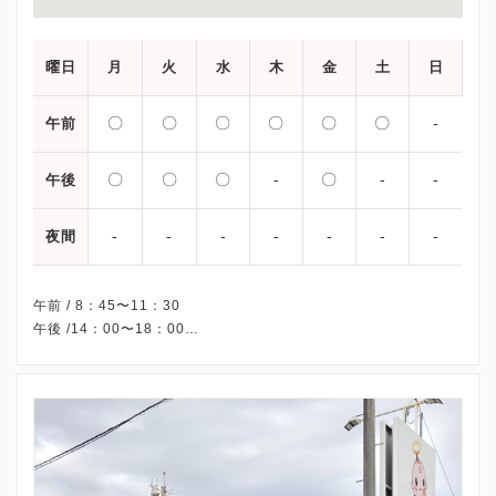
曜日
月
火
水
木
金
土
日
〇
〇
〇
〇
〇
〇
-
午前
〇
〇
〇
-
〇
-
-
午後
-
-
-
-
-
-
-
夜間
午前 / 8：45〜11：30
午後 /14：00〜18：00
※木曜/土曜午後・日曜・祝日、休診
※詳細はクリニックHPを確認、または直接お問い合わせくださ