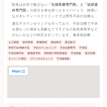
院長は日本で数少ない
「生殖医療専門医」と「泌尿器
科専門医」
の両方を併せ持つエキスパートで、静岡い
ながきレディースクリニックでは男性不妊の治療も受
けることが可能です。
遺伝子カウンセリングも行っており、不妊治療で子供
を授かった場合も高齢などで子どもの染色体異常など
がないかなどの対応を行っています。着床前診断
（PGT）の対象別にPGT-A、PGT-SR、PGT-Mを検討
人工授精
体外受精
顕微授精
凍結保存
漢方処方
するうえで医療施設などの相談も可能です。
男性不妊/無精子症
不妊カウンセリング
不妊治療専門
不育症
不妊治療手術
腹腔鏡手術
卵管鏡下卵管形成術
不妊検査
漢方治療
タイミング療法
ブライダルチェック
子宮鏡検査