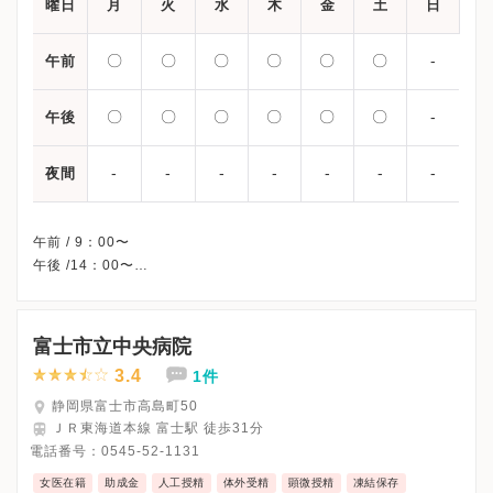
曜日
月
火
水
木
金
土
日
〇
〇
〇
〇
〇
〇
-
午前
〇
〇
〇
〇
〇
〇
-
午後
-
-
-
-
-
-
-
夜間
午前 / 9：00〜
午後 /14：00〜
※日曜・祝日、休診
※木曜日は17:00までの受付となります。
※土曜日の診察はART治療の方が対象となります。一般治療は当
富士市立中央病院
日受診指示がある方のみです。
3.4
1件
※詳細はクリニックHPを確認、または直接お問い合わせくださ
静岡県富士市高島町50
ＪＲ東海道本線 富士駅 徒歩31分
電話番号：
0545-52-1131
女医在籍
助成金
人工授精
体外受精
顕微授精
凍結保存