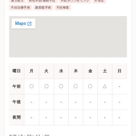
漢方処方
男性不妊/無精子症
不妊カウンセリング
不育症
不妊治療手術
腹腔鏡手術
不妊検査
曜日
月
火
水
木
金
土
日
〇
〇
〇
〇
〇
△
-
午前
-
-
-
-
-
-
-
午後
-
-
-
-
-
-
-
夜間