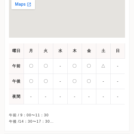
曜日
月
火
水
木
金
土
日
〇
〇
-
〇
〇
△
-
午前
〇
〇
-
〇
〇
-
-
午後
-
-
-
-
-
-
-
夜間
午前 / 9：00〜11：30
午後 /14：30〜17：30
△・・・9：00〜12：00