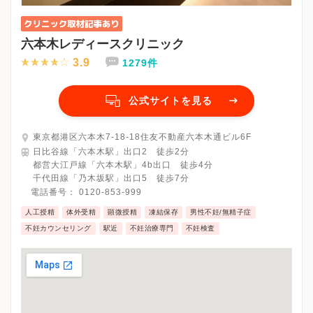
六本木レディースクリニック
3.9
1279件
公式サイトを見る
東京都港区六本木7-18-18住友不動産六本木通ビル6F
日比谷線「六本木駅」出口2 徒歩2分
都営大江戸線「六本木駅」4b出口 徒歩4分
千代田線「乃木坂駅」出口5 徒歩7分
電話番号：
0120-853-999
人工授精
体外受精
顕微授精
凍結保存
男性不妊/無精子症
不妊カウンセリング
駅近
不妊治療専門
不妊検査