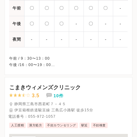
〇
〇
〇
〇
〇
〇
-
午前
〇
〇
〇
-
〇
-
-
午後
-
-
-
-
-
-
-
夜間
午前 / 9：30〜13：00
午後 /16：00〜19：00
※木曜午後・土曜午後・日曜・祝日、休診
※詳細はクリニックHPを確認、または直接お問い合わせくださ
こまきウィメンズクリニック
3.5
10件
静岡県三島市西若町７－４５
伊豆箱根鉄道駿豆線 三島広小路駅 徒歩15分
電話番号：
055-972-1057
人工授精
漢方処方
不妊カウンセリング
駅近
不妊検査