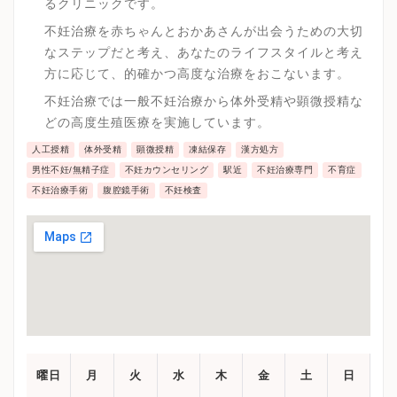
るクリニックです。
不妊治療を赤ちゃんとおかあさんが出会うための大切
なステップだと考え、あなたのライフスタイルと考え
方に応じて、的確かつ高度な治療をおこないます。
不妊治療では一般不妊治療から体外受精や顕微授精な
どの高度生殖医療を実施しています。
人工授精
体外受精
顕微授精
凍結保存
漢方処方
男性不妊/無精子症
不妊カウンセリング
駅近
不妊治療専門
不育症
不妊治療手術
腹腔鏡手術
不妊検査
曜日
月
火
水
木
金
土
日