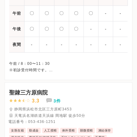
〇
〇
〇
〇
〇
-
-
午前
〇
〇
〇
〇
-
-
-
午後
-
-
-
-
-
-
-
夜間
午前 / 8：00〜11：30
※初診受付時間です。
※土曜・日曜・祝日、休診
※詳細はクリニックHPを確認、または直接お問い合わせくださ
聖隷三方原病院
3.3
3件
静岡県浜松市北区三方原町3453
天竜浜名湖鉄道天浜線 岡地駅 徒歩50分
電話番号：
053-436-1251
女医在籍
助成金
人工授精
体外受精
顕微授精
凍結保存