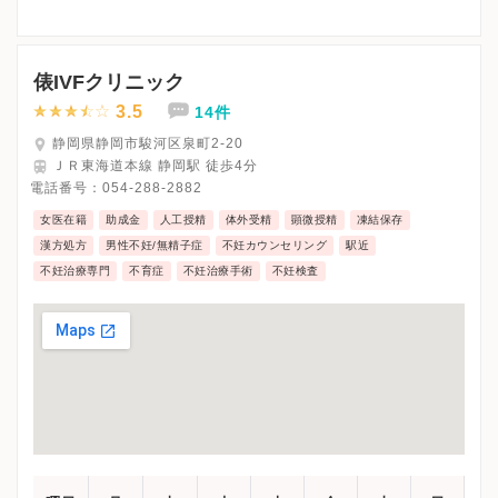
俵IVFクリニック
3.5
14件
静岡県静岡市駿河区泉町2-20
ＪＲ東海道本線 静岡駅 徒歩4分
電話番号：
054-288-2882
女医在籍
助成金
人工授精
体外受精
顕微授精
凍結保存
漢方処方
男性不妊/無精子症
不妊カウンセリング
駅近
不妊治療専門
不育症
不妊治療手術
不妊検査