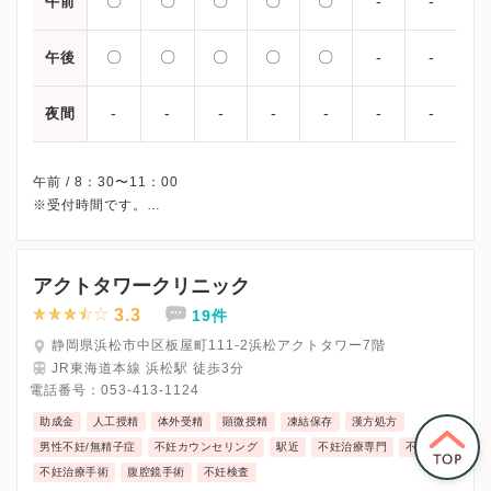
〇
〇
〇
〇
〇
-
-
午前
〇
〇
〇
〇
〇
-
-
午後
-
-
-
-
-
-
-
夜間
午前 / 8：30〜11：00
※受付時間です。
※土曜・日曜・祝日、休診
※詳細はクリニックHPを確認、または直接お問い合わせくださ
アクトタワークリニック
3.3
19件
静岡県浜松市中区板屋町111-2浜松アクトタワー7階
JR東海道本線 浜松駅 徒歩3分
電話番号：
053-413-1124
助成金
人工授精
体外受精
顕微授精
凍結保存
漢方処方
男性不妊/無精子症
不妊カウンセリング
駅近
不妊治療専門
不育症
不妊治療手術
腹腔鏡手術
不妊検査