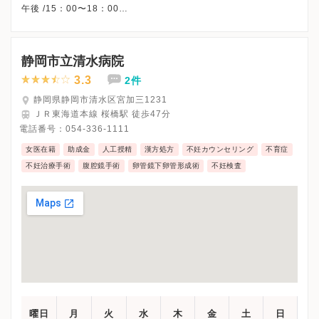
午後 /15：00〜18：00
※水曜午後・土曜午後・日曜・祝日、休診
※詳細はクリニックHPを確認、または直接お問い合わせくださ
静岡市立清水病院
3.3
2件
静岡県静岡市清水区宮加三1231
ＪＲ東海道本線 桜橋駅 徒歩47分
電話番号：
054-336-1111
女医在籍
助成金
人工授精
漢方処方
不妊カウンセリング
不育症
不妊治療手術
腹腔鏡手術
卵管鏡下卵管形成術
不妊検査
曜日
月
火
水
木
金
土
日