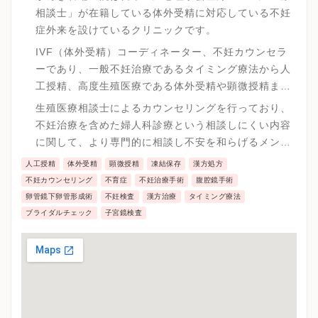
相談士」が在籍している体外受精に対応している不妊
症外来を設けているクリニックです。
IVF（体外受精）コーディネーター、不妊カウンセラ
ーであり、一般不妊治療であるタイミング療法から人
工授精、高度生殖医療である体外受精や顕微授精まで
の診療を幅広く対応が可能です。
生殖医療相談士によるカウンセリングを行っており、
不妊治療を含めた婦人科診療という相談しにくい内容
に関して、より専門的に相談し不安を和らげるメンタ
ルケアを実施しています。
人工授精
体外受精
顕微授精
凍結保存
漢方処方
不妊カウンセリング
不育症
不妊治療手術
腹腔鏡手術
卵管鏡下卵管形成術
不妊検査
漢方治療
タイミング療法
ブライダルチェック
子宮鏡検査