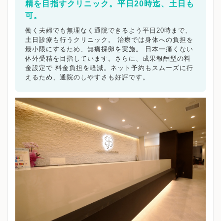
精を目指すクリニック。平日20時迄、土日も
可。
働く夫婦でも無理なく通院できるよう平日20時まで、
土日診療も行うクリニック。 治療では身体への負担を
最小限にするため、無痛採卵を実施。 日本一痛くない
体外受精を目指しています。さらに、成果報酬型の料
金設定で 料金負担を軽減。ネット予約もスムーズに行
えるため、通院のしやすさも好評です。