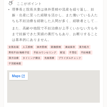
ここがポイント
理事長と院長夫妻は体外受精や流産を繰り返し、妊
娠・出産に至った経験を活かし、また働いている人た
ちも不妊治療を経験した人間が多く、経験者としての
アドバイスや気持ちの共感ができると信じ、運営して
また、高齢や他院で不妊治療が上手くいかない方も今
います。
まで妊娠できた実績の裏打ちもあり、お断りすること
は基本的にありません。
女医在籍
人工授精
体外受精
顕微授精
凍結保存
漢方処方
男性不妊/無精子症
不妊カウンセリング
駅近
不育症
不妊検査
漢方治療
タイミング療法
先進医療
ブライダルチェック
子宮鏡検査