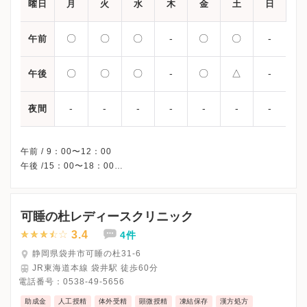
曜日
月
火
水
木
金
土
日
〇
〇
〇
-
〇
〇
-
午前
〇
〇
〇
-
〇
△
-
午後
-
-
-
-
-
-
-
夜間
午前 / 9：00〜12：00
午後 /15：00〜18：00
△・・・14：00〜17：00
※木曜・日曜・祝日、休診
※詳細はクリニックHPを確認、または直接お問い合わせくださ
可睡の杜レディースクリニック
3.4
4件
静岡県袋井市可睡の杜31-6
JR東海道本線 袋井駅 徒歩60分
電話番号：
0538-49-5656
助成金
人工授精
体外受精
顕微授精
凍結保存
漢方処方