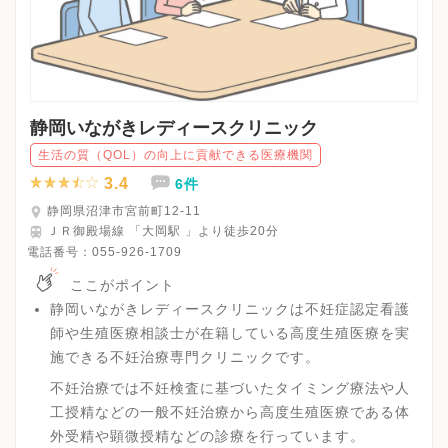
静岡いながきレディースクリニック
生活の質（QOL）の向上に貢献できる医療機関
3.4
6件
静岡県沼津市宮前町12-11
ＪＲ御殿場線 「大岡駅 」より徒歩20分
電話番号：
055-926-1709
ここがポイント
静岡いながきレディースクリニックは不妊症認定看護
師や生殖医療相談士が在籍している高度生殖医療を実
施できる不妊治療専門クリニックです。
不妊治療では不妊検査に基づいたタイミング療法や人
工授精などの一般不妊治療から高度生殖医療である体
外受精や顕微授精などの診療を行っています。