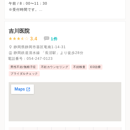
午前 / 8：00〜11：30
※受付時間です。
※婦人科初診はは紹介状が必要になります。
※土曜・日曜・祝日・国民の休日・年末年始、休診
※詳細はクリニックHPを確認、または直接お問い合わせくださ
吉川医院
3.4
1件
静岡県静岡市葵区竜南1-14-31
静岡鉄道清水線 「長沼駅」より徒歩28分
電話番号：
054-247-0123
男性不妊/無精子症
不妊カウンセリング
不妊検査
ED治療
ブライダルチェック