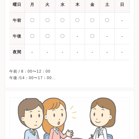
曜日
月
火
水
木
金
土
日
〇
〇
〇
〇
〇
〇
-
午前
〇
〇
〇
-
〇
-
-
午後
-
-
-
-
-
-
-
夜間
午前 / 8：00〜12：00
午後 /14：00〜17：00
※木曜午後・土曜午後・日曜・祝日、休診
※詳細はクリニックHPを確認、または直接お問い合わせくださ