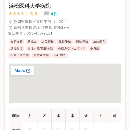
浜松医科大学病院
3.3
4件
静岡県浜松市東区半田山1-20-1
遠州鉄道鉄道線 積志駅 徒歩27分
電話番号：
053-435-2111
女医在籍
助成金
人工授精
体外受精
顕微授精
凍結保存
漢方処方
男性不妊/無精子症
不妊カウンセリング
不育症
不妊治療手術
腹腔鏡手術
不妊検査
曜日
月
火
水
木
金
土
日