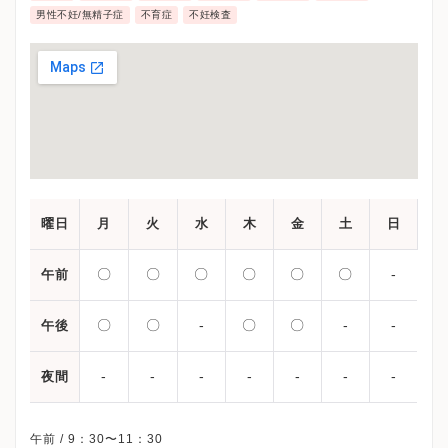
男性不妊/無精子症
不育症
不妊検査
曜日
月
火
水
木
金
土
日
〇
〇
〇
〇
〇
〇
-
午前
〇
〇
-
〇
〇
-
-
午後
-
-
-
-
-
-
-
夜間
午前 / 9：30〜11：30