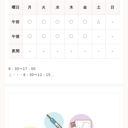
曜日
月
火
水
木
金
土
日
〇
〇
〇
〇
〇
△
-
午前
〇
〇
〇
〇
〇
-
-
午後
-
-
-
-
-
-
-
夜間
8：30〜17：00
△・・・8：30〜12：15
※土曜は、特定の診療科のみ診療しています。
※生殖医療専門外来もあります。
※土曜午後・日曜・祝日、休診
※詳細はクリニックHPを確認、または直接お問い合わせくださ