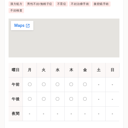
漢方処方
男性不妊/無精子症
不育症
不妊治療手術
腹腔鏡手術
不妊検査
曜日
月
火
水
木
金
土
日
〇
〇
〇
〇
〇
-
-
午前
〇
〇
〇
〇
〇
-
-
午後
-
-
-
-
-
-
-
夜間