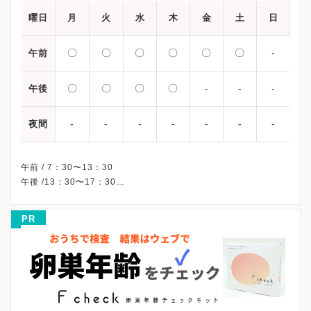
曜日
月
火
水
木
金
土
日
〇
〇
〇
〇
〇
〇
-
午前
〇
〇
〇
〇
-
-
-
午後
-
-
-
-
-
-
-
夜間
午前 / 7：30〜13：30
午後 /13：30〜17：30
※金曜/土曜午後・日曜・祝日、休診
※詳細はクリニックHPを確認、または直接お問い合わせくださ
PR