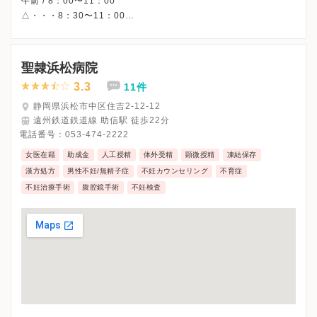
午前 / 8：00〜11：00
△・・・8：30〜11：00
※受付時間です。
※土曜午後・日曜・祝日、休診
※詳細はクリニックHPを確認、または直接お問い合わせくださ
聖隷浜松病院
3.3
11件
静岡県浜松市中区住吉2-12-12
遠州鉄道鉄道線 助信駅 徒歩22分
電話番号：
053-474-2222
女医在籍
助成金
人工授精
体外受精
顕微授精
凍結保存
漢方処方
男性不妊/無精子症
不妊カウンセリング
不育症
不妊治療手術
腹腔鏡手術
不妊検査