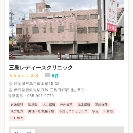
三島レディースクリニック
3.3
9件
静岡県三島市南本町15-35
伊豆箱根鉄道駿豆線 三島田町駅 徒歩5分
電話番号：
055-991-0770
女医在籍
助成金
人工授精
体外受精
顕微授精
凍結保存
漢方処方
男性不妊/無精子症
不妊カウンセリング
駅近
不育症
不妊検査