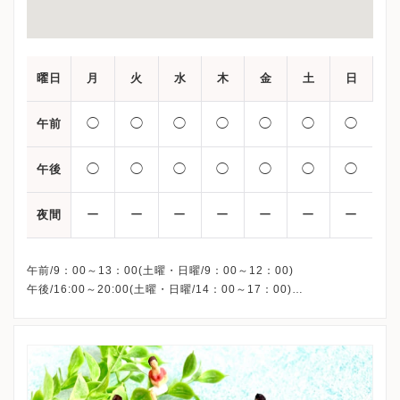
曜日
月
火
水
木
金
土
日
◯
◯
◯
◯
◯
◯
◯
午前
◯
◯
◯
◯
◯
◯
◯
午後
ー
ー
ー
ー
ー
ー
ー
夜間
午前/9：00～13：00(土曜・日曜/9：00～12：00)
午後/16:00～20:00(土曜・日曜/14：00～17：00)
※祝日も診療しています
※お電話受付時間 ①13:00まで ②19:30まで ③12:00まで