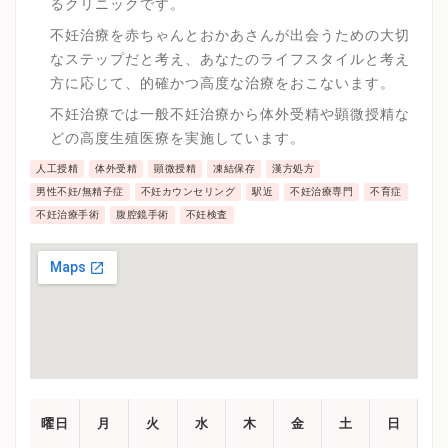
るクリニックです。
不妊治療を赤ちゃんとおかあさんが出会うための大切
なステップだと考え、あなたのライフスタイルと考え
方に応じて、的確かつ高度な治療をおこないます。
不妊治療では一般不妊治療から体外受精や顕微授精な
どの高度生殖医療を実施しています。
人工授精
体外受精
顕微授精
凍結保存
漢方処方
男性不妊/無精子症
不妊カウンセリング
駅近
不妊治療専門
不育症
不妊治療手術
腹腔鏡手術
不妊検査
曜日
月
火
水
木
金
土
日