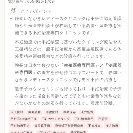
電話番号：
055-926-1709
ここがポイント
静岡いながきレディースクリニックは不妊症認定看護
師や生殖医療相談士が在籍している高度生殖医療を実
施できる不妊治療専門クリニックです。
不妊治療では不妊検査に基づいたタイミング療法や人
工授精などの一般不妊治療から高度生殖医療である体
外受精や顕微授精などの診療を行っています。
院長は日本で数少ない
「生殖医療専門医」と「泌尿器
科専門医」
の両方を併せ持つエキスパートで、静岡い
ながきレディースクリニックでは男性不妊の治療も受
けることが可能です。
遺伝子カウンセリングも行っており、不妊治療で子供
を授かった場合も高齢などで子どもの染色体異常など
がないかなどの対応を行っています。着床前診断
（PGT）の対象別にPGT-A、PGT-SR、PGT-Mを検討
人工授精
体外受精
顕微授精
凍結保存
漢方処方
するうえで医療施設などの相談も可能です。
男性不妊/無精子症
不妊カウンセリング
不妊治療専門
不育症
不妊治療手術
腹腔鏡手術
卵管鏡下卵管形成術
不妊検査
漢方治療
タイミング療法
ブライダルチェック
子宮鏡検査