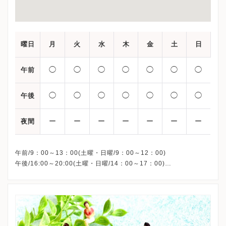
曜日
月
火
水
木
金
土
日
◯
◯
◯
◯
◯
◯
◯
午前
◯
◯
◯
◯
◯
◯
◯
午後
ー
ー
ー
ー
ー
ー
ー
夜間
午前/9：00～13：00(土曜・日曜/9：00～12：00)
午後/16:00～20:00(土曜・日曜/14：00～17：00)
※祝日も診療しています
※お電話受付時間 ①13:00まで ②19:30まで ③12:00まで