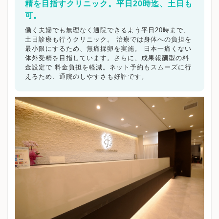
精を目指すクリニック。平日20時迄、土日も
可。
働く夫婦でも無理なく通院できるよう平日20時まで、
土日診療も行うクリニック。 治療では身体への負担を
最小限にするため、無痛採卵を実施。 日本一痛くない
体外受精を目指しています。さらに、成果報酬型の料
金設定で 料金負担を軽減。ネット予約もスムーズに行
えるため、通院のしやすさも好評です。