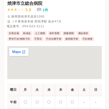
焼津市立総合病院
3.0
1件
静岡県焼津市道原1000
ＪＲ東海道本線 西焼津駅 徒歩47分
電話番号：
054-623-3111
女医在籍
助成金
人工授精
体外受精
顕微授精
凍結保存
男性不妊/無精子症
不育症
不妊治療手術
腹腔鏡手術
不妊検査
曜日
月
火
水
木
金
土
日
〇
〇
〇
〇
〇
-
-
午前