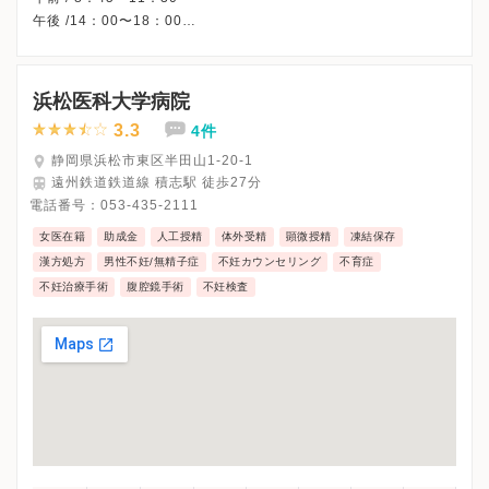
午後 /14：00〜18：00
※木曜/土曜午後・日曜・祝日、休診
※詳細はクリニックHPを確認、または直接お問い合わせくださ
浜松医科大学病院
3.3
4件
静岡県浜松市東区半田山1-20-1
遠州鉄道鉄道線 積志駅 徒歩27分
電話番号：
053-435-2111
女医在籍
助成金
人工授精
体外受精
顕微授精
凍結保存
漢方処方
男性不妊/無精子症
不妊カウンセリング
不育症
不妊治療手術
腹腔鏡手術
不妊検査