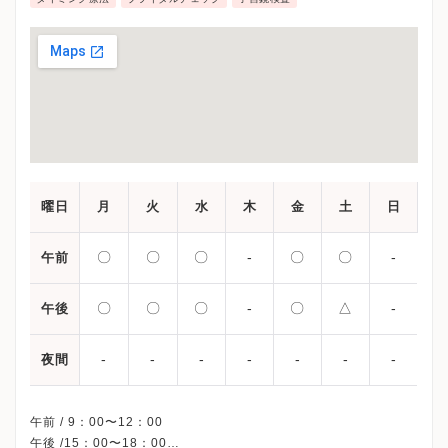
曜日
月
火
水
木
金
土
日
〇
〇
〇
-
〇
〇
-
午前
〇
〇
〇
-
〇
△
-
午後
-
-
-
-
-
-
-
夜間
午前 / 9：00〜12：00
午後 /15：00〜18：00