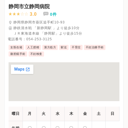
静岡市立静岡病院
3.0
0件
静岡県静岡市葵区追手町10-93
静鉄清水戦 「新静岡駅 」より徒歩10分
ＪＲ東海道本線 「静岡駅」より徒歩15分
電話番号：
054-253-3125
女医在籍
人工授精
漢方処方
駅近
不育症
不妊治療手術
腹腔鏡手術
不妊検査
曜日
月
火
水
木
金
土
日
〇
〇
〇
〇
〇
-
-