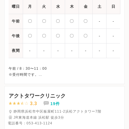
曜日
月
火
水
木
金
土
日
〇
〇
〇
〇
〇
-
-
午前
〇
〇
〇
〇
〇
-
-
午後
-
-
-
-
-
-
-
夜間
午前 / 8：30〜11：00
※受付時間です。
※土曜・日曜・祝日、休診
※詳細はクリニックHPを確認、または直接お問い合わせくださ
アクトタワークリニック
3.3
19件
静岡県浜松市中区板屋町111-2浜松アクトタワー7階
JR東海道本線 浜松駅 徒歩3分
電話番号：
053-413-1124