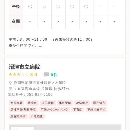
〇
〇
〇
〇
〇
-
-
午後
-
-
-
-
-
-
-
夜間
午前 / 8：00〜11：00 （再来受診のみ11：30）
※受付時間です。
※土曜・日曜・祝日、休診
※原則予約制です。
※詳細はクリニックHPを確認、または直接お問い合わせくださ
沼津市立病院
3.0
0件
静岡県沼津市東椎路春ノ木550
ＪＲ東海道本線 片浜駅 徒歩27分
電話番号：
055-924-5100
女医在籍
助成金
人工授精
体外受精
凍結保存
漢方処方
男性不妊/無精子症
不妊カウンセリング
不育症
不妊治療手術
腹腔鏡手術
不妊検査