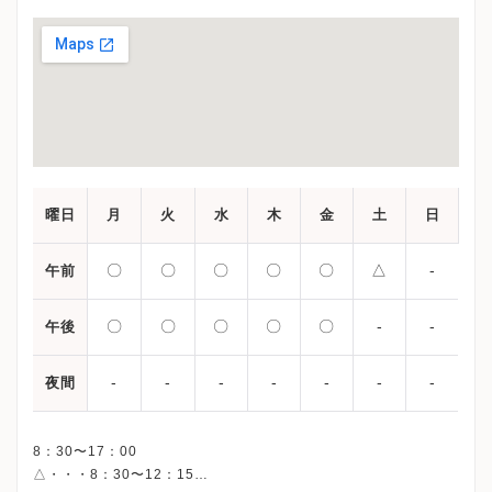
曜日
月
火
水
木
金
土
日
〇
〇
〇
〇
〇
△
-
午前
〇
〇
〇
〇
〇
-
-
午後
-
-
-
-
-
-
-
夜間
8：30〜17：00
△・・・8：30〜12：15