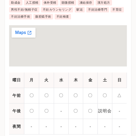
助成金
人工授精
体外受精
顕微授精
凍結保存
漢方処方
男性不妊/無精子症
不妊カウンセリング
駅近
不妊治療専門
不育症
不妊治療手術
腹腔鏡手術
不妊検査
曜日
月
火
水
木
金
土
日
〇
〇
〇
〇
〇
〇
△
午前
〇
〇
-
〇
〇
説明会
-
午後
-
-
-
-
-
-
-
夜間