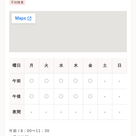
不妊検査
曜日
月
火
水
木
金
土
日
〇
〇
〇
〇
〇
-
-
午前
〇
〇
〇
〇
〇
-
-
午後
-
-
-
-
-
-
-
夜間
午前 / 8：00〜11：30