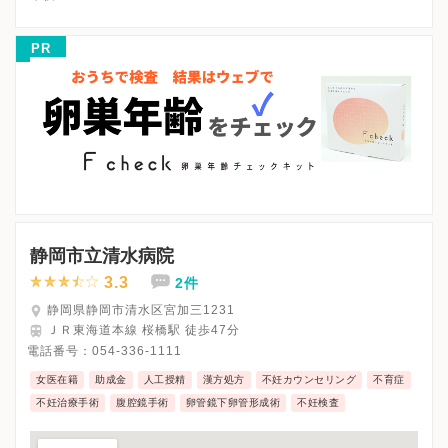
△・・・14：00〜17：00
※木曜・日曜・祝日、休診
PR
※詳細はクリニックHPを確認、または直接お問い合わせくださ
静岡市立清水病院
3.3
2件
静岡県静岡市清水区宮加三1231
ＪＲ東海道本線 桜橋駅 徒歩47分
電話番号：
054-336-1111
女医在籍
助成金
人工授精
漢方処方
不妊カウンセリング
不育症
不妊治療手術
腹腔鏡手術
卵管鏡下卵管形成術
不妊検査