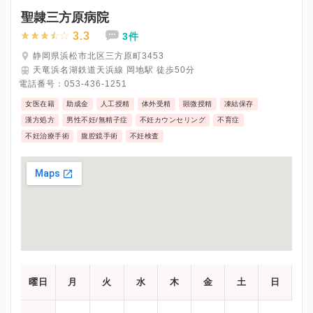
聖隷三方原病院
3.3
3件
静岡県浜松市北区三方原町3453
天竜浜名湖鉄道天浜線 岡地駅 徒歩50分
電話番号：
053-436-1251
女医在籍
助成金
人工授精
体外受精
顕微授精
凍結保存
漢方処方
男性不妊/無精子症
不妊カウンセリング
不育症
不妊治療手術
腹腔鏡手術
不妊検査
曜日
月
火
水
木
金
土
日