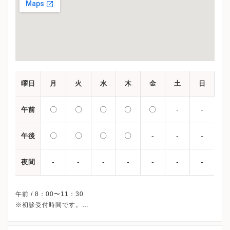
曜日
月
火
水
木
金
土
日
〇
〇
〇
〇
〇
-
-
午前
〇
〇
〇
〇
-
-
-
午後
-
-
-
-
-
-
-
夜間
午前 / 8：00〜11：30
※初診受付時間です。
※土曜・日曜・祝日、休診
※詳細はクリニックHPを確認、または直接お問い合わせくださ