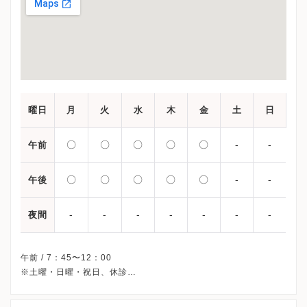
曜日
月
火
水
木
金
土
日
〇
〇
〇
〇
〇
-
-
午前
〇
〇
〇
〇
〇
-
-
午後
-
-
-
-
-
-
-
夜間
午前 / 7：45〜12：00
※土曜・日曜・祝日、休診
※詳細はクリニックHPを確認、または直接お問い合わせくださ