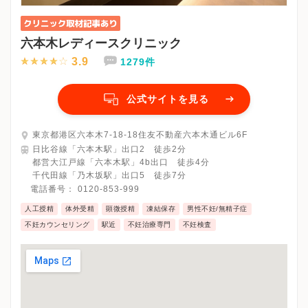
六本木レディースクリニック
3.9
1279件
公式サイトを見る
東京都港区六本木7-18-18住友不動産六本木通ビル6F
日比谷線「六本木駅」出口2 徒歩2分
都営大江戸線「六本木駅」4b出口 徒歩4分
千代田線「乃木坂駅」出口5 徒歩7分
電話番号：
0120-853-999
人工授精
体外受精
顕微授精
凍結保存
男性不妊/無精子症
不妊カウンセリング
駅近
不妊治療専門
不妊検査