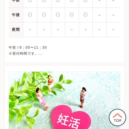
午前
〇
〇
〇
〇
〇
-
-
午後
-
-
-
-
-
-
-
夜間
午前 / 8：00〜11：30
※受付時間です。
※土曜・日曜・祝日、休診
※詳細はクリニックHPを確認、または直接お問い合わせくださ