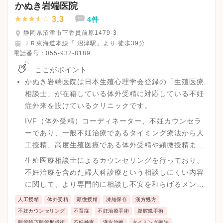
かぬき岩端医院
3.3
4件
静岡県沼津市下香貫前原1479-3
ＪＲ東海道本線「 沼津駅」より 徒歩39分
電話番号：
055-932-8189
ここがポイント
かぬき岩端医院は日本生殖心理学会登録の「生殖医療
相談士」が在籍している体外受精に対応している不妊
症外来を設けているクリニックです。
IVF（体外受精）コーディネーター、不妊カウンセラ
ーであり、一般不妊治療であるタイミング療法から人
工授精、高度生殖医療である体外受精や顕微授精まで
の診療を幅広く対応が可能です。
生殖医療相談士によるカウンセリングを行っており、
不妊治療を含めた婦人科診療という相談しにくい内容
に関して、より専門的に相談し不安を和らげるメンタ
ルケアを実施しています。
人工授精
体外受精
顕微授精
凍結保存
漢方処方
不妊カウンセリング
不育症
不妊治療手術
腹腔鏡手術
卵管鏡下卵管形成術
不妊検査
漢方治療
タイミング療法