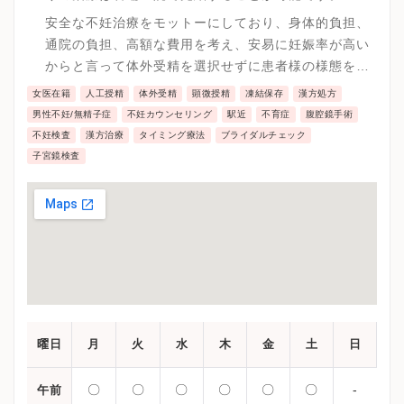
安全な不妊治療をモットーにしており、身体的負担、
通院の負担、高額な費用を考え、安易に妊娠率が高い
からと言って体外受精を選択せずに患者様の様態を観
ながらオーダーメイドの治療を提示していきます。
女医在籍
人工授精
体外受精
顕微授精
凍結保存
漢方処方
男性不妊/無精子症
不妊カウンセリング
駅近
不育症
腹腔鏡手術
不妊検査
漢方治療
タイミング療法
ブライダルチェック
子宮鏡検査
曜日
月
火
水
木
金
土
日
〇
〇
〇
〇
〇
〇
-
午前