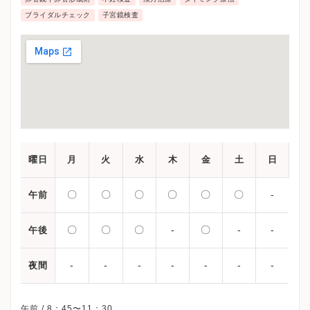
ブライダルチェック
子宮鏡検査
曜日
月
火
水
木
金
土
日
〇
〇
〇
〇
〇
〇
-
午前
〇
〇
〇
-
〇
-
-
午後
-
-
-
-
-
-
-
夜間
午前 / 8：45〜11：30