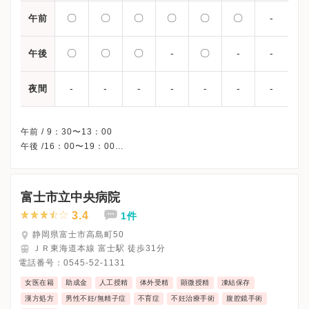
〇
〇
〇
〇
〇
〇
-
午前
〇
〇
〇
-
〇
-
-
午後
-
-
-
-
-
-
-
夜間
午前 / 9：30〜13：00
午後 /16：00〜19：00
※木曜午後・土曜午後・日曜・祝日、休診
※詳細はクリニックHPを確認、または直接お問い合わせくださ
富士市立中央病院
3.4
1件
静岡県富士市高島町50
ＪＲ東海道本線 富士駅 徒歩31分
電話番号：
0545-52-1131
女医在籍
助成金
人工授精
体外受精
顕微授精
凍結保存
漢方処方
男性不妊/無精子症
不育症
不妊治療手術
腹腔鏡手術