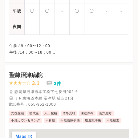
〇
〇
-
〇
〇
-
-
午後
-
-
-
-
-
-
-
夜間
午前 / 9：00〜12：00
午後 /14：00〜18：00
※水曜/土曜午後・日曜・祝日、休診
※詳細はクリニックHPを確認、または直接お問い合わせくださ
聖隷沼津病院
3.1
3件
静岡県沼津市本字松下七反田902-6
ＪＲ東海道本線 沼津駅 徒歩21分
電話番号：
055-952-1000
女医在籍
助成金
人工授精
体外受精
凍結保存
漢方処方
不妊カウンセリング
不育症
不妊治療手術
腹腔鏡手術
不妊検査