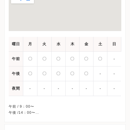
曜日
月
火
水
木
金
土
日
〇
〇
〇
〇
〇
〇
-
午前
〇
〇
〇
〇
〇
-
-
午後
-
-
-
-
-
-
-
夜間
午前 / 9：00〜
午後 /14：00〜
※土曜午後・日曜・祝日・年末年始、休診
※詳細はクリニックHPを確認、または直接お問い合わせくださ