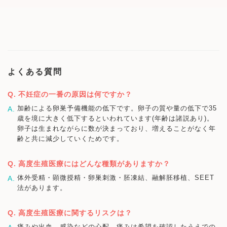
よくある質問
不妊症の一番の原因は何ですか？
加齢による卵巣予備機能の低下です。卵子の質や量の低下で35
歳を境に大きく低下するといわれています(年齢は諸説あり)。
卵子は生まれながらに数が決まっており、増えることがなく年
齢と共に減少していくためです。
高度生殖医療にはどんな種類がありますか？
体外受精・顕微授精・卵巣刺激・胚凍結、融解胚移植、SEET
法があります。
高度生殖医療に関するリスクは？
痛みや出血、感染などの心配→痛みは希望を確認したうえでの