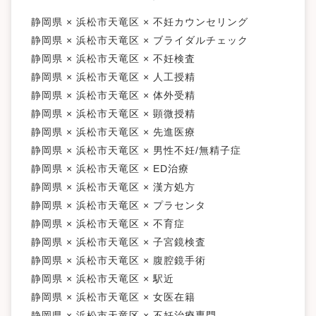
菊川市
伊豆の国市
牧之原市
静岡県その他地域
静岡県 × 浜松市天竜区 × 不妊カウンセリング
静岡県 × 浜松市天竜区 × ブライダルチェック
キーワードで絞る
静岡県 × 浜松市天竜区 × 不妊検査
不妊カウンセリング
ブライダルチェック
不妊検査
静岡県 × 浜松市天竜区 × 人工授精
タイミング療法
人工授精
体外受精
顕微授精
静岡県 × 浜松市天竜区 × 体外受精
先進医療
男性不妊/無精子症
ED治療
漢方処方
静岡県 × 浜松市天竜区 × 顕微授精
プラセンタ
不育症
子宮鏡検査
腹腔鏡手術
駅近
静岡県 × 浜松市天竜区 × 先進医療
女医在籍
不妊治療専門
凍結保存
電子決済可
マイナ受付
バリアフリー
クレジットカード利用可
静岡県 × 浜松市天竜区 × 男性不妊/無精子症
オンライン診療
英語対応
静岡県 × 浜松市天竜区 × ED治療
静岡県 × 浜松市天竜区 × 漢方処方
静岡県 × 浜松市天竜区 × プラセンタ
静岡県 × 浜松市天竜区 × 不育症
静岡県 × 浜松市天竜区 × 子宮鏡検査
静岡県 × 浜松市天竜区 × 腹腔鏡手術
静岡県 × 浜松市天竜区 × 駅近
静岡県 × 浜松市天竜区 × 女医在籍
静岡県 × 浜松市天竜区 × 不妊治療専門