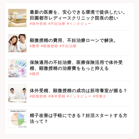
最新の医療を、安心できる環境で提供したい。
田園都市レディースクリニック院長の想い
#体外受精
#不妊治療
#インタビュー
顕微授精の費用、不妊治療ローンで解決。
#費用
#顕微授精
#不妊治療
保険適用の不妊治療、医療保険活用で体外受
精、顕微授精の治療費をもっと抑える
#費用
体外受精、顕微授精の成功は胚培養室が握る？
#顕微授精
#体外受精
#インタビュー
#培養士
精子改善は手軽にできる？妊活スタートする方
法って？