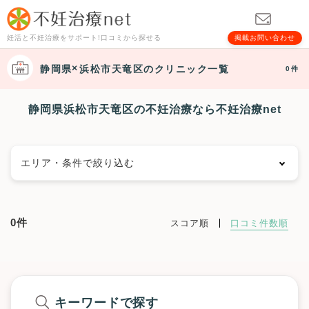
妊活と不妊治療をサポート!口コミから探せる
掲載お問い合わせ
静岡県
浜松市天竜区
のクリニック一覧
0件
静岡県浜松市天竜区の不妊治療なら不妊治療net
エリア・条件で絞り込む
エリアで絞る
0件
スコア順
口コミ件数順
静岡市
静岡市葵区
静岡市駿河区
静岡市清水区
浜松市
浜松市中央区
浜松市浜名区
浜松市天竜区
沼津市
熱海市
三島市
富士宮市
伊東市
島田市
富士市
磐田市
焼津市
掛川市
藤枝市
御殿場市
袋井市
下田市
裾野市
湖西市
伊豆市
御前崎市
キーワードで探す