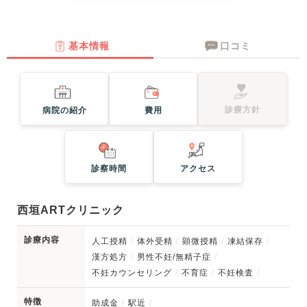
基本情報
口コミ
診療方針
病院の紹介
費用
診察時間
アクセス
西垣ARTクリニック
診療内容
人工授精
体外受精
顕微授精
凍結保存
漢方処方
男性不妊/無精子症
不妊カウンセリング
不育症
不妊検査
特徴
助成金
駅近