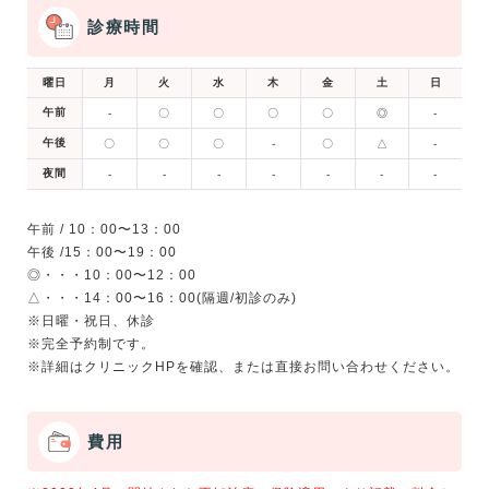
診療時間
曜日
月
火
水
木
金
土
日
午前
-
〇
〇
〇
〇
◎
-
午後
〇
〇
〇
-
〇
△
-
夜間
-
-
-
-
-
-
-
午前 / 10：00〜13：00
午後 /15：00〜19：00
◎・・・10：00〜12：00
△・・・14：00〜16：00(隔週/初診のみ)
※日曜・祝日、休診
※完全予約制です。
費用