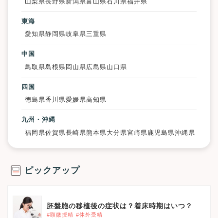
山梨県
長野県
新潟県
富山県
石川県
福井県
東海
愛知県
静岡県
岐阜県
三重県
中国
鳥取県
島根県
岡山県
広島県
山口県
四国
徳島県
香川県
愛媛県
高知県
九州・沖縄
福岡県
佐賀県
長崎県
熊本県
大分県
宮崎県
鹿児島県
沖縄県
ピックアップ
胚盤胞の移植後の症状は？着床時期はいつ？
#顕微授精
#体外受精