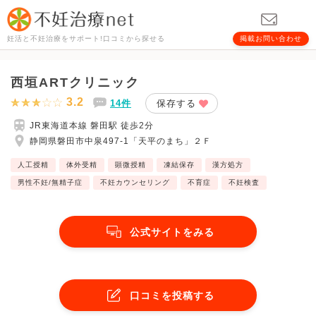
妊活と不妊治療をサポート!口コミから探せる
掲載お問い合わせ
西垣ARTクリニック
3.2
14件
保存する
JR東海道本線 磐田駅 徒歩2分
静岡県磐田市中泉497-1「天平のまち」２Ｆ
人工授精
体外受精
顕微授精
凍結保存
漢方処方
男性不妊/無精子症
不妊カウンセリング
不育症
不妊検査
公式サイトをみる
口コミを投稿する