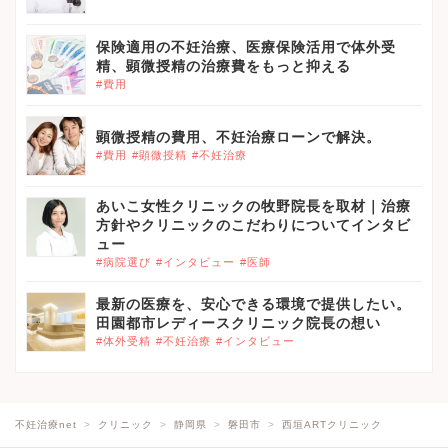
保険適用の不妊治療、医療保険活用で体外受
精、顕微授精の治療費をもっと抑える
#費用
顕微授精の費用、不妊治療ローンで解決。
#費用
#顕微授精
#不妊治療
あいこ女性クリニックの牧野院長を取材｜治療
方針やクリニックのこだわりについてインタビ
ュー
#病院選び
#インタビュー
#医師
最新の医療を、安心できる環境で提供したい。
田園都市レディースクリニック院長の想い
#体外受精
#不妊治療
#インタビュー
不妊治療net
クリニック
静岡県
磐田市
西垣ARTクリニック