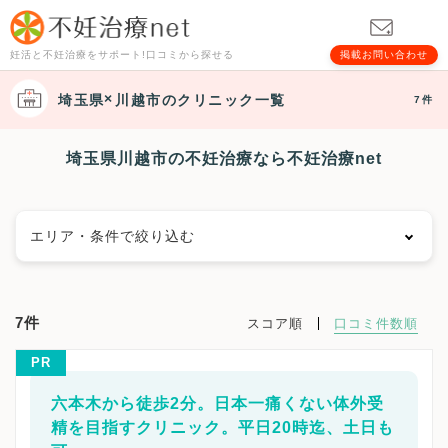
妊活と不妊治療をサポート!口コミから探せる
掲載お問い合わせ
埼玉県
川越市
のクリニック一覧
7件
埼玉県川越市の不妊治療なら不妊治療net
エリア・条件で絞り込む
エリアで絞る
7件
スコア順
口コミ件数順
さいたま市
さいたま市西区
さいたま市北区
PR
さいたま市大宮区
さいたま市見沼区
さいたま市中央区
さいたま市桜区
さいたま市浦和区
六本木から徒歩2分。日本一痛くない体外受
さいたま市南区
さいたま市緑区
さいたま市岩槻区
精を目指すクリニック。平日20時迄、土日も
川越市
熊谷市
川口市
行田市
秩父市
所沢市