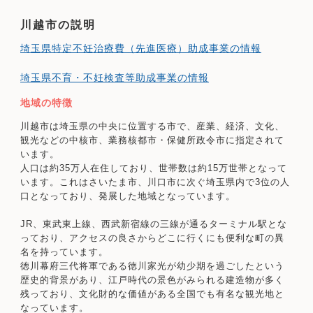
川越市の説明
埼玉県特定不妊治療費（先進医療）助成事業の情報
埼玉県不育・不妊検査等助成事業の情報
地域の特徴
川越市は埼玉県の中央に位置する市で、産業、経済、文化、
観光などの中核市、業務核都市・保健所政令市に指定されて
います。
人口は約35万人在住しており、世帯数は約15万世帯となって
います。これはさいたま市、川口市に次ぐ埼玉県内で3位の人
口となっており、発展した地域となっています。
JR、東武東上線、西武新宿線の三線が通るターミナル駅とな
っており、アクセスの良さからどこに行くにも便利な町の異
名を持っています。
徳川幕府三代将軍である徳川家光が幼少期を過ごしたという
歴史的背景があり、江戸時代の景色がみられる建造物が多く
残っており、文化財的な価値がある全国でも有名な観光地と
なっています。