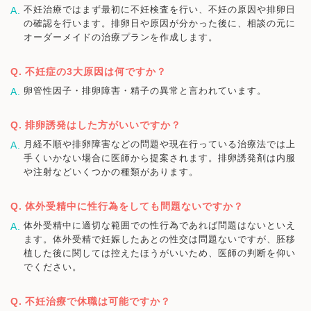
不妊治療ではまず最初に不妊検査を行い、不妊の原因や排卵日
の確認を行います。排卵日や原因が分かった後に、相談の元に
オーダーメイドの治療プランを作成します。
不妊症の3大原因は何ですか？
卵管性因子・排卵障害・精子の異常と言われています。
排卵誘発はした方がいいですか？
月経不順や排卵障害などの問題や現在行っている治療法では上
手くいかない場合に医師から提案されます。排卵誘発剤は内服
や注射などいくつかの種類があります。
体外受精中に性行為をしても問題ないですか？
体外受精中に適切な範囲での性行為であれば問題はないといえ
ます。体外受精で妊娠したあとの性交は問題ないですが、胚移
植した後に関しては控えたほうがいいため、医師の判断を仰い
でください。
不妊治療で休職は可能ですか？