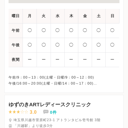
曜日
月
火
水
木
金
土
日
◯
◯
◯
◯
◯
◯
◯
午前
◯
◯
◯
◯
◯
◯
◯
午後
ー
ー
ー
ー
ー
ー
ー
夜間
午前/9：00～13：00(土曜・日曜/9：00～12：00)
午後/16:00～20:00(土曜・日曜/14：00～17：00)
※祝日も診療しています
※お電話受付時間 ①13:00まで ②19:30まで ③12:00まで
ゆずのきARTレディースクリニック
3.0
0件
埼玉県川越市菅原町23-1 アトランタビル壱号館 3階
「川越駅」より徒歩3分