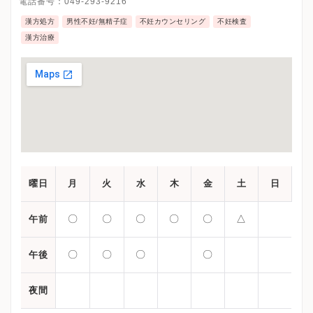
電話番号：
049-293-9216
漢方処方
男性不妊/無精子症
不妊カウンセリング
不妊検査
漢方治療
曜日
月
火
水
木
金
土
日
〇
〇
〇
〇
〇
△
午前
〇
〇
〇
〇
午後
夜間