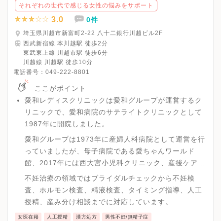
それぞれの世代で感じる女性の悩みをサポート
3.0
0件
埼玉県川越市新富町2-22 八十二銀行川越ビル2F
西武新宿線 本川越駅 徒歩2分
東武東上線 川越市駅 徒歩6分
川越線 川越駅 徒歩10分
電話番号：
049-222-8801
ここがポイント
愛和レディスクリニックは愛和グループが運営するク
リニックで、愛和病院のサテライトクリニックとして
1987年に開院しました。
愛和グループは1973年に産婦人科病院として運営を行
っていましたが、母子病院である愛ちゃんワールド
館、2017年には西大宮小児科クリニック、産後ケア施
設パタニティ・マタニティハウスを開設することで妊
不妊治療の領域ではブライダルチェックから不妊検
娠から出産、子育てまで幅広く対応ができる環境を用
査、ホルモン検査、精液検査、タイミング指導、人工
意しています。
授精、産み分け相談までに対応しています。
女医在籍
人工授精
漢方処方
男性不妊/無精子症