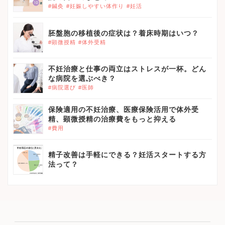
#鍼灸
#妊娠しやすい体作り
#妊活
胚盤胞の移植後の症状は？着床時期はいつ？
#顕微授精
#体外受精
不妊治療と仕事の両立はストレスが一杯。どん
な病院を選ぶべき？
#病院選び
#医師
保険適用の不妊治療、医療保険活用で体外受
精、顕微授精の治療費をもっと抑える
#費用
精子改善は手軽にできる？妊活スタートする方
法って？