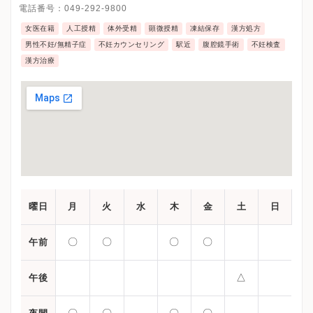
電話番号：
049-292-9800
女医在籍
人工授精
体外受精
顕微授精
凍結保存
漢方処方
男性不妊/無精子症
不妊カウンセリング
駅近
腹腔鏡手術
不妊検査
漢方治療
曜日
月
火
水
木
金
土
日
〇
〇
〇
〇
午前
△
午後
〇
〇
〇
〇