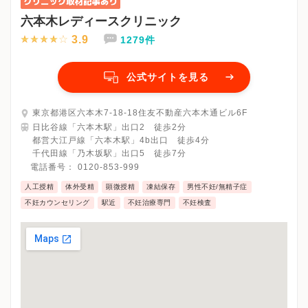
六本木レディースクリニック
3.9
1279件
公式サイトを見る
東京都港区六本木7-18-18住友不動産六本木通ビル6F
日比谷線「六本木駅」出口2 徒歩2分
都営大江戸線「六本木駅」4b出口 徒歩4分
千代田線「乃木坂駅」出口5 徒歩7分
電話番号：
0120-853-999
人工授精
体外受精
顕微授精
凍結保存
男性不妊/無精子症
不妊カウンセリング
駅近
不妊治療専門
不妊検査