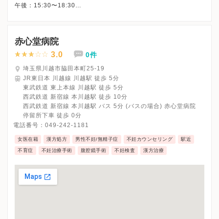
午後：15:30〜18:30
☆：水曜午後の診療時間は「15:30～17:00」「18:00～19:00」
はオンライン診療を実施
赤心堂病院
3.0
0件
埼玉県川越市脇田本町25-19
JR東日本 川越線 川越駅 徒歩 5分
東武鉄道 東上本線 川越駅 徒歩 5分
西武鉄道 新宿線 本川越駅 徒歩 10分
西武鉄道 新宿線 本川越駅 バス 5分 (バスの場合) 赤心堂病院
停留所下車 徒歩 0分
電話番号：
049-242-1181
女医在籍
漢方処方
男性不妊/無精子症
不妊カウンセリング
駅近
不育症
不妊治療手術
腹腔鏡手術
不妊検査
漢方治療