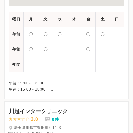
曜日
月
火
水
木
金
土
日
〇
〇
〇
〇
〇
午前
〇
〇
〇
午後
夜間
午前：9:00～12:00
午後：15:00～18:00
川越インタークリニック
3.0
0件
埼玉県川越市豊田町3-11-3