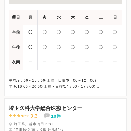
曜日
月
火
水
木
金
土
日
◯
◯
◯
◯
◯
◯
◯
午前
◯
◯
◯
◯
◯
◯
◯
午後
ー
ー
ー
ー
ー
ー
ー
夜間
午前/9：00～13：00(土曜・日曜/9：00～12：00)
午後/16:00～20:00(土曜・日曜/14：00～17：00)
※祝日も診療しています
※お電話受付時間 ①13:00まで ②19:30まで ③12:00まで
埼玉医科大学総合医療センター
3.3
10件
埼玉県川越市鴨田1981
JR川越線 南古谷駅 徒歩52分