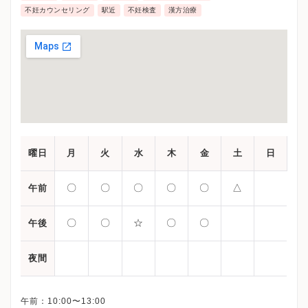
不妊カウンセリング
駅近
不妊検査
漢方治療
曜日
月
火
水
木
金
土
日
〇
〇
〇
〇
〇
△
午前
〇
〇
☆
〇
〇
午後
夜間
午前：10:00〜13:00