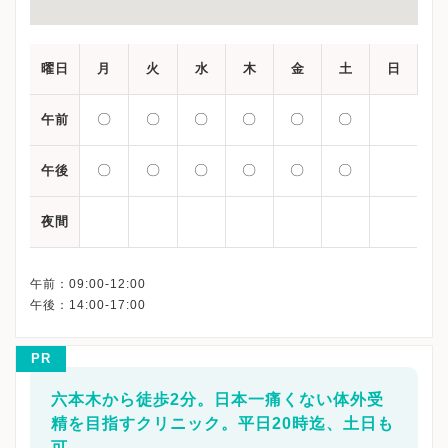
曜日
月
火
水
木
金
土
日
〇
〇
〇
〇
〇
〇
午前
〇
〇
〇
〇
〇
〇
午後
夜間
午前：09:00-12:00
PR
六本木から徒歩2分。日本一痛くない体外受
精を目指すクリニック。平日20時迄、土日も
可。