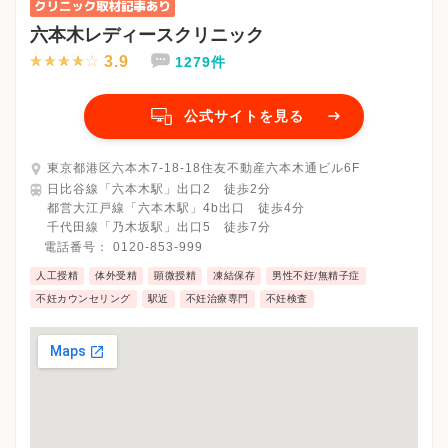
六本木レディースクリニック
3.9
1279件
公式サイトを見る
東京都港区六本木7-18-18住友不動産六本木通ビル6F
日比谷線「六本木駅」出口2 徒歩2分
都営大江戸線「六本木駅」4b出口 徒歩4分
千代田線「乃木坂駅」出口5 徒歩7分
電話番号：
0120-853-999
人工授精
体外受精
顕微授精
凍結保存
男性不妊/無精子症
不妊カウンセリング
駅近
不妊治療専門
不妊検査