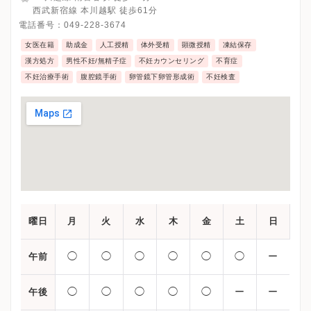
西武新宿線 本川越駅 徒歩61分
電話番号：
049-228-3674
女医在籍
助成金
人工授精
体外受精
顕微授精
凍結保存
漢方処方
男性不妊/無精子症
不妊カウンセリング
不育症
不妊治療手術
腹腔鏡手術
卵管鏡下卵管形成術
不妊検査
曜日
月
火
水
木
金
土
日
◯
◯
◯
◯
◯
◯
ー
午前
◯
◯
◯
◯
◯
ー
ー
午後