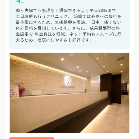
飯能市
可。
加須市
本庄市
東松山市
春日部市
狭山市
羽生市
鴻巣市
深谷市
上尾市
草加市
越谷市
働く夫婦でも無理なく通院できるよう平日20時まで、
蕨市
戸田市
入間市
朝霞市
志木市
和光市
土日診療も行うクリニック。 治療では身体への負担を
新座市
桶川市
久喜市
北本市
八潮市
富士見市
最小限にするため、無痛採卵を実施。 日本一痛くない
三郷市
体外受精を目指しています。さらに、成果報酬型の料
蓮田市
坂戸市
幸手市
鶴ヶ島市
日高市
金設定で 料金負担を軽減。ネット予約もスムーズに行
吉川市
ふじみ野市
白岡市
埼玉県その他地域
えるため、通院のしやすさも好評です。
キーワードで絞る
不妊カウンセリング
ブライダルチェック
不妊検査
タイミング療法
人工授精
体外受精
顕微授精
先進医療
男性不妊/無精子症
ED治療
漢方処方
プラセンタ
不育症
子宮鏡検査
腹腔鏡手術
駅近
女医在籍
不妊治療専門
凍結保存
電子決済可
マイナ受付
バリアフリー
クレジットカード利用可
オンライン診療
英語対応