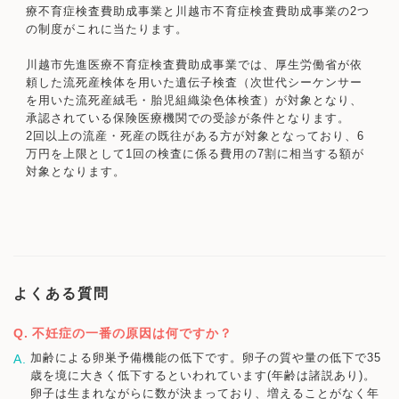
療不育症検査費助成事業と川越市不育症検査費助成事業の2つ
の制度がこれに当たります。
川越市先進医療不育症検査費助成事業では、厚生労働省が依
頼した流死産検体を用いた遺伝子検査（次世代シーケンサー
を用いた流死産絨毛・胎児組織染色体検査）が対象となり、
承認されている保険医療機関での受診が条件となります。
2回以上の流産・死産の既往がある方が対象となっており、6
万円を上限として1回の検査に係る費用の7割に相当する額が
対象となります。
よくある質問
不妊症の一番の原因は何ですか？
加齢による卵巣予備機能の低下です。卵子の質や量の低下で35
歳を境に大きく低下するといわれています(年齢は諸説あり)。
卵子は生まれながらに数が決まっており、増えることがなく年