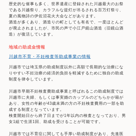
歴史的な催事も多く、世界遺産に登録された川越最大のお祭
である川越祭り、カラフルな提灯が吊るされる百万灯祭り、
夏の風物詩の伊佐沼花火大会などがあります。
酒造が多くあり、酒造りの町としても有名で、一度ほとんど
が廃止されましたが、市民の声で小江戸鏡山酒造（旧鏡山酒
造）が復活しています。
地域の助成金情報
川越市不育・不妊検査等助成事業の情報
川越市では埼玉県の助成制度以外に高額で長期的な治療にな
りやすい不妊治療の経済的負担を軽減するために独自の助成
制度を律令しています。
川越市早期不妊検査費助成事業と呼ばれるこの助成制度では
川越市に夫婦、もしくは事実婚のカップルのどちらかが籍が
あり、女性の年齢が43歳未満の方の不妊検査費用の一部を助
成する制度となっています。
検査開始日から終了日までが1年以内の検査となっており、男
女1組で生涯1回、助成を受けることが可能です。
川越市では不育症に関しても手厚い助成制度があり、先進医