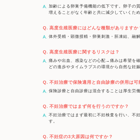
加齢による卵巣予備機能の低下です。卵子の質
増えることがなく年齢と共に減少していくた
高度生殖医療にはどんな種類がありますか
体外受精・顕微授精・卵巣刺激・胚凍結、融解
高度生殖医療に関するリスクは？
痛みや出血、感染などの心配→痛みは希望を
どの進歩やタイムラプスの環境から自然な妊
不妊治療で保険適用と自由診療の併用は可
保険診療と自由診療は混合することは厚生労
不妊治療ではまず何を行うのですか？
不妊治療ではまず最初に不妊検査を行い、不
す。
不妊症の3大原因は何ですか？