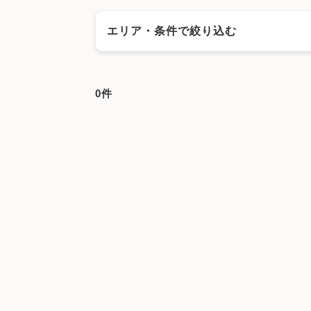
エリア・条件で絞り込む
エリアで絞る
0件
さいたま市
さいたま市西区
さいたま市北
さいたま市桜区
さいたま市浦和区
さいた
川口市
行田市
秩父市
所沢市
飯能市
深谷市
上尾市
草加市
越谷市
蕨市
戸
北本市
八潮市
富士見市
三郷市
蓮田市
埼玉県その他地域
キーワードで絞る
不妊カウンセリング
ブライダルチェ
顕微授精
先進医療
男性不妊/無
子宮鏡検査
腹腔鏡手術
駅近