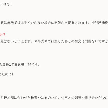
ています。
いる治療法では上手くいかない場合に医師から提案されます。排卵誘発
か？
問題はないといえます。体外受精で妊娠したあとの性交は問題ないです
ら最長1年間休職可能です。
のために)
・月経周期に合わせた検査や治療のため、仕事との調整や折り合いがつ