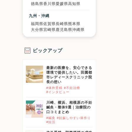
徳島県
香川県
愛媛県
高知県
九州・沖縄
福岡県
佐賀県
長崎県
熊本県
大分県
宮崎県
鹿児島県
沖縄県
ピックアップ
最新の医療を、安心できる
環境で提供したい。田園都
市レディースクリニック院
長の想い
#体外受精
#不妊治療
#インタビュー
川崎、横浜、相模原の不妊
鍼灸・整体9選｜治療院の
口コミまとめ
#鍼灸
#妊娠しやすい体作り
#妊活