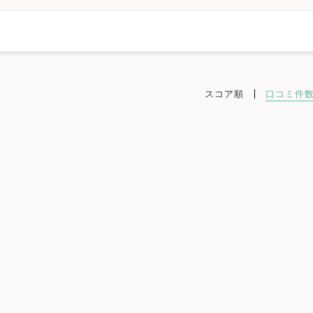
スコア順
口コミ件
区
さいたま市大宮区
さいたま市見沼区
さいたま市中央区
ま市南区
さいたま市緑区
さいたま市岩槻区
川越市
熊谷市
加須市
本庄市
東松山市
春日部市
狭山市
羽生市
鴻巣市
田市
入間市
朝霞市
志木市
和光市
新座市
桶川市
久喜市
坂戸市
幸手市
鶴ヶ島市
日高市
吉川市
ふじみ野市
白岡市
ック
不妊検査
タイミング療法
人工授精
体外受精
精子症
ED治療
漢方処方
プラセンタ
不育症
女医在籍
不妊治療専門
凍結保存
電子決済可