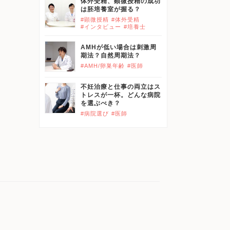
体外受精、顕微授精の成功
は胚培養室が握る？
#顕微授精
#体外受精
#インタビュー
#培養士
AMHが低い場合は刺激周
期法？自然周期法？
#AMH/卵巣年齢
#医師
不妊治療と仕事の両立はス
トレスが一杯。どんな病院
を選ぶべき？
#病院選び
#医師