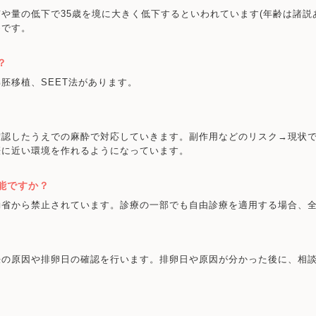
や量の低下で35歳を境に大きく低下するといわれています(年齢は諸説
めです。
？
胚移植、SEET法があります。
確認したうえでの麻酔で対応していきます。副作用などのリスク→現状
娠に近い環境を作れるようになっています。
能ですか？
働省から禁止されています。診療の一部でも自由診療を適用する場合、
妊の原因や排卵日の確認を行います。排卵日や原因が分かった後に、相