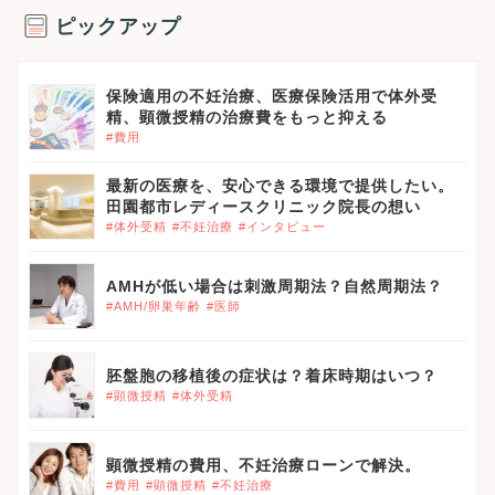
ピックアップ
保険適用の不妊治療、医療保険活用で体外受
精、顕微授精の治療費をもっと抑える
#費用
最新の医療を、安心できる環境で提供したい。
田園都市レディースクリニック院長の想い
#体外受精
#不妊治療
#インタビュー
AMHが低い場合は刺激周期法？自然周期法？
#AMH/卵巣年齢
#医師
胚盤胞の移植後の症状は？着床時期はいつ？
#顕微授精
#体外受精
顕微授精の費用、不妊治療ローンで解決。
#費用
#顕微授精
#不妊治療