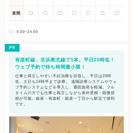
〇
〇
〇
〇
〇
〇
〇
夜間
PR
有楽町線、京浜東北線で1本。平日20時迄！
ウェブ予約で待ち時間最小限！
仕事と両立しやすい不妊治療を目指し、平日は20時
迄、土日も14時半まで診療。 遠隔診察システムやウェ
ブ予約システムなどを導入し、通院負荷を軽減。フル
タイムの方でも仕事と両立しながら体外受精・顕微授
精が可能。銀座・有楽町・銀座一丁目から駅近で便利
です。