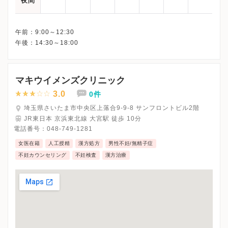
夜間
午前：9:00～12:30
マキウイメンズクリニック
3.0
0件
埼玉県さいたま市中央区上落合9-9-8 サンフロントビル2階
JR東日本 京浜東北線 大宮駅 徒歩 10分
電話番号：
048-749-1281
女医在籍
人工授精
漢方処方
男性不妊/無精子症
不妊カウンセリング
不妊検査
漢方治療