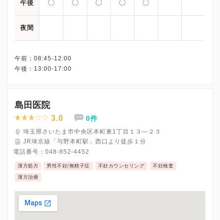
〇
〇
〇
〇
〇
午後
夜間
午前：08:45-12:00
島田医院
3.0
0件
埼玉県さいたま市中央区本町東1丁目１３―２３
JR埼京線「与野本町駅」西口より徒歩１分
電話番号：
048-852-4452
漢方処方
男性不妊/無精子症
不妊カウンセリング
不妊検査
漢方治療