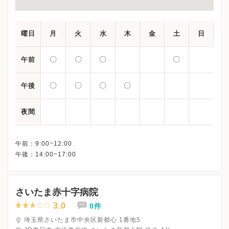
曜日
月
火
水
木
金
土
日
〇
〇
〇
〇
午前
〇
〇
〇
〇
午後
夜間
午前：9:00~12:00
さいたま赤十字病院
3.0
0件
埼玉県さいたま市中央区新都心 1番地5