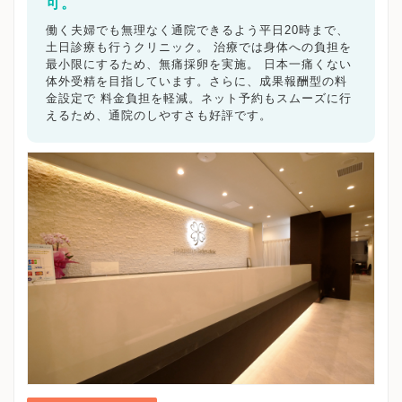
飯能市
可。
加須市
本庄市
東松山市
春日部市
狭山市
羽生市
鴻巣市
深谷市
上尾市
草加市
越谷市
働く夫婦でも無理なく通院できるよう平日20時まで、
蕨市
戸田市
入間市
朝霞市
志木市
和光市
土日診療も行うクリニック。 治療では身体への負担を
新座市
桶川市
久喜市
北本市
八潮市
富士見市
最小限にするため、無痛採卵を実施。 日本一痛くない
三郷市
体外受精を目指しています。さらに、成果報酬型の料
蓮田市
坂戸市
幸手市
鶴ヶ島市
日高市
金設定で 料金負担を軽減。ネット予約もスムーズに行
吉川市
ふじみ野市
白岡市
埼玉県その他地域
えるため、通院のしやすさも好評です。
キーワードで絞る
不妊カウンセリング
ブライダルチェック
不妊検査
タイミング療法
人工授精
体外受精
顕微授精
先進医療
男性不妊/無精子症
ED治療
漢方処方
プラセンタ
不育症
子宮鏡検査
腹腔鏡手術
駅近
女医在籍
不妊治療専門
凍結保存
電子決済可
マイナ受付
バリアフリー
クレジットカード利用可
オンライン診療
英語対応