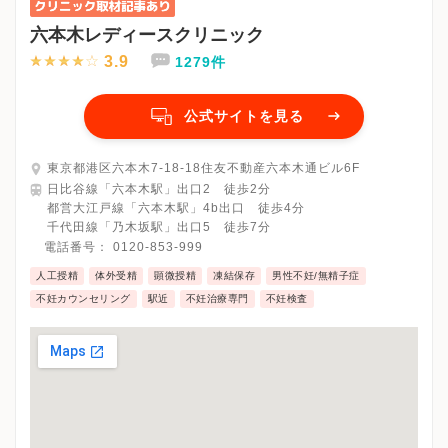
六本木レディースクリニック
3.9
1279件
公式サイトを見る
東京都港区六本木7-18-18住友不動産六本木通ビル6F
日比谷線「六本木駅」出口2 徒歩2分
都営大江戸線「六本木駅」4b出口 徒歩4分
千代田線「乃木坂駅」出口5 徒歩7分
電話番号：
0120-853-999
人工授精
体外受精
顕微授精
凍結保存
男性不妊/無精子症
不妊カウンセリング
駅近
不妊治療専門
不妊検査