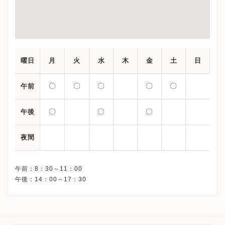
曜日
月
火
水
木
金
土
日
〇
〇
〇
〇
〇
午前
〇
〇
〇
午後
夜間
午前：8：30～11：00