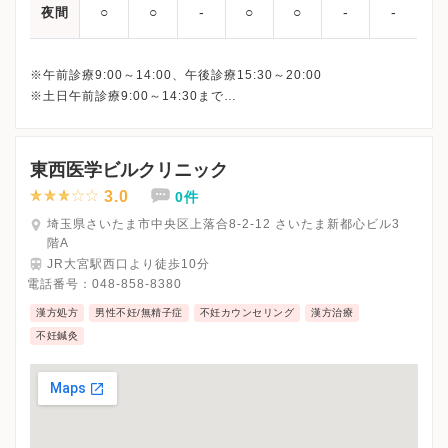
○
○
‐
○
○
‐
‐
夜間
※午前診療9:00～14:00、午後診療15:30～20:00
※土日午前診療9:00～14:30まで
最終受付は下記となります。
平日午前： 13:30
平日午後：19:30
東西医学ビルクリニック
土日： 14:00
3.0
0件
埼玉県さいたま市中央区上落合8-2-12 さいたま新都心ビル3
階A
JR大宮駅西口より徒歩10分
電話番号：
048-858-8380
漢方処方
男性不妊/無精子症
不妊カウンセリング
漢方治療
不妊鍼灸