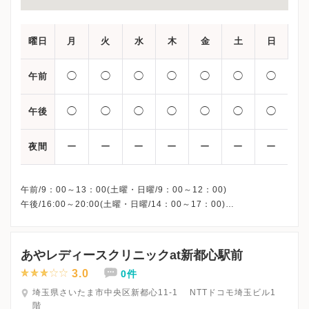
曜日
月
火
水
木
金
土
日
◯
◯
◯
◯
◯
◯
◯
午前
◯
◯
◯
◯
◯
◯
◯
午後
ー
ー
ー
ー
ー
ー
ー
夜間
午前/9：00～13：00(土曜・日曜/9：00～12：00)
午後/16:00～20:00(土曜・日曜/14：00～17：00)
※祝日も診療しています
※お電話受付時間 ①13:00まで ②19:30まで ③12:00まで
あやレディースクリニックat新都心駅前
3.0
0件
埼玉県さいたま市中央区新都心11-1 NTTドコモ埼玉ビル1
階