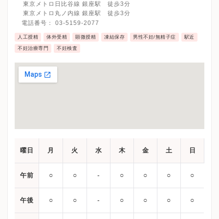
東京メトロ日比谷線 銀座駅 徒歩3分
東京メトロ丸ノ内線 銀座駅 徒歩3分
電話番号：
03-5159-2077
人工授精
体外受精
顕微授精
凍結保存
男性不妊/無精子症
駅近
不妊治療専門
不妊検査
曜日
月
火
水
木
金
土
日
○
○
‐
○
○
○
○
午前
○
○
‐
○
○
○
○
午後