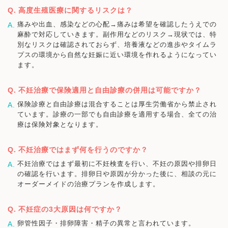
高度生殖医療に関するリスクは？
痛みや出血、感染などの心配→痛みは希望を確認したうえでの
麻酔で対応していきます。副作用などのリスク→現状では、特
別なリスクは確認されておらず、培養液などの進歩やタイムラ
プスの環境から自然な妊娠に近い環境を作れるようになってい
ます。
不妊治療で保険適用と自由診療の併用は可能ですか？
保険診療と自由診療は混合することは厚生労働省から禁止され
ています。診療の一部でも自由診療を適用する場合、全ての治
療は保険対象となります。
不妊治療ではまず何を行うのですか？
不妊治療ではまず最初に不妊検査を行い、不妊の原因や排卵日
の確認を行います。排卵日や原因が分かった後に、相談の元に
オーダーメイドの治療プランを作成します。
不妊症の3大原因は何ですか？
卵管性因子・排卵障害・精子の異常と言われています。