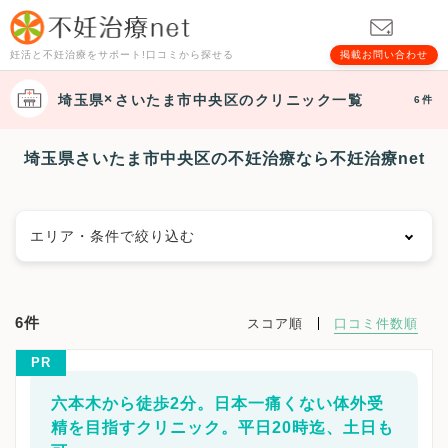
妊活と不妊治療をサポート!口コミから探せる
掲載お問い合わせ
埼玉県
さいたま市中央区
のクリニック一覧
6件
埼玉県さいたま市中央区の不妊治療なら不妊治療net
エリア・条件で絞り込む
エリアで絞る
6件
スコア順
口コミ件数順
さいたま市
さいたま市西区
さいたま市北区
PR
さいたま市大宮区
さいたま市見沼区
さいたま市中央区
さいたま市桜区
さいたま市浦和区
六本木から徒歩2分。日本一痛くない体外受
さいたま市南区
さいたま市緑区
さいたま市岩槻区
精を目指すクリニック。平日20時迄、土日も
川越市
熊谷市
川口市
行田市
秩父市
所沢市