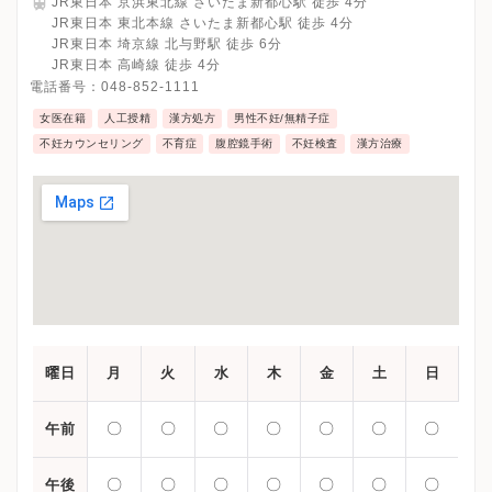
JR東日本 京浜東北線 さいたま新都心駅 徒歩 4分
JR東日本 東北本線 さいたま新都心駅 徒歩 4分
JR東日本 埼京線 北与野駅 徒歩 6分
JR東日本 高崎線 徒歩 4分
電話番号：
048-852-1111
女医在籍
人工授精
漢方処方
男性不妊/無精子症
不妊カウンセリング
不育症
腹腔鏡手術
不妊検査
漢方治療
曜日
月
火
水
木
金
土
日
〇
〇
〇
〇
〇
〇
〇
午前
〇
〇
〇
〇
〇
〇
〇
午後