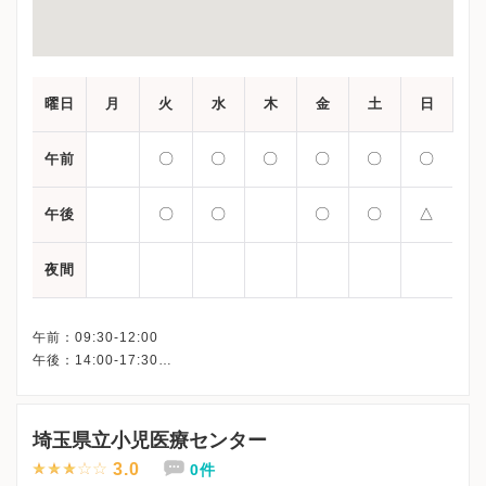
曜日
月
火
水
木
金
土
日
〇
〇
〇
〇
〇
〇
午前
〇
〇
〇
〇
△
午後
夜間
午前：09:30-12:00
午後：14:00-17:30
埼玉県立小児医療センター
3.0
0件