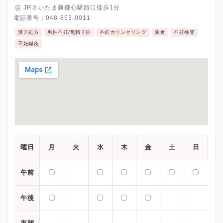
JRさいたま新都心駅西口徒歩1分
電話番号：
048-853-0011
漢方処方
男性不妊/無精子症
不妊カウンセリング
駅近
不妊検査
不妊鍼灸
曜日
月
火
水
木
金
土
日
〇
〇
〇
〇
〇
〇
午前
〇
〇
〇
〇
午後