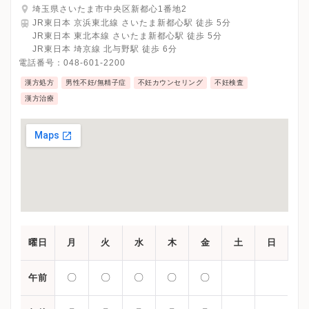
埼玉県さいたま市中央区新都心1番地2
JR東日本 京浜東北線 さいたま新都心駅 徒歩 5分
JR東日本 東北本線 さいたま新都心駅 徒歩 5分
JR東日本 埼京線 北与野駅 徒歩 6分
電話番号：
048-601-2200
漢方処方
男性不妊/無精子症
不妊カウンセリング
不妊検査
漢方治療
曜日
月
火
水
木
金
土
日
〇
〇
〇
〇
〇
午前