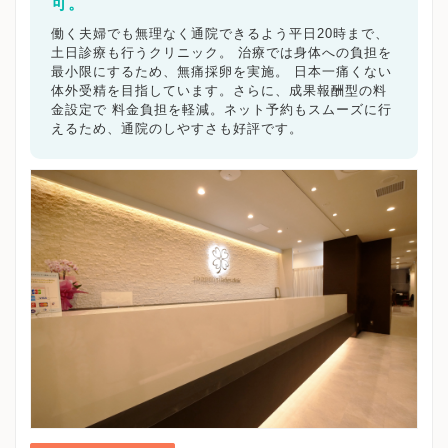
飯能市
可。
加須市
本庄市
東松山市
春日部市
狭山市
羽生市
鴻巣市
深谷市
上尾市
草加市
越谷市
働く夫婦でも無理なく通院できるよう平日20時まで、
蕨市
戸田市
入間市
朝霞市
志木市
和光市
土日診療も行うクリニック。 治療では身体への負担を
新座市
桶川市
久喜市
北本市
八潮市
富士見市
最小限にするため、無痛採卵を実施。 日本一痛くない
三郷市
体外受精を目指しています。さらに、成果報酬型の料
蓮田市
坂戸市
幸手市
鶴ヶ島市
日高市
金設定で 料金負担を軽減。ネット予約もスムーズに行
吉川市
ふじみ野市
白岡市
埼玉県その他地域
えるため、通院のしやすさも好評です。
キーワードで絞る
不妊カウンセリング
ブライダルチェック
不妊検査
タイミング療法
人工授精
体外受精
顕微授精
先進医療
男性不妊/無精子症
ED治療
漢方処方
プラセンタ
不育症
子宮鏡検査
腹腔鏡手術
駅近
女医在籍
不妊治療専門
凍結保存
電子決済可
マイナ受付
バリアフリー
クレジットカード利用可
オンライン診療
英語対応