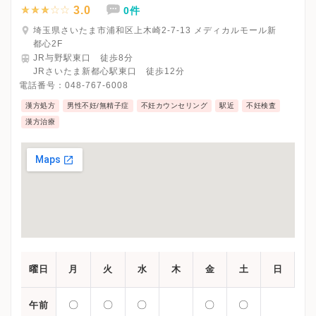
3.0
0件
埼玉県さいたま市浦和区上木崎2-7-13 メディカルモール新
都心2F
JR与野駅東口 徒歩8分
JRさいたま新都心駅東口 徒歩12分
電話番号：
048-767-6008
漢方処方
男性不妊/無精子症
不妊カウンセリング
駅近
不妊検査
漢方治療
曜日
月
火
水
木
金
土
日
〇
〇
〇
〇
〇
午前