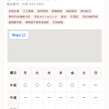
電話番号：
048-832-4951
女医在籍
人工授精
体外受精
顕微授精
凍結保存
漢方処方
男性不妊/無精子症
不妊カウンセリング
駅近
不育症
不妊治療手術
腹腔鏡手術
卵管鏡下卵管形成術
不妊検査
曜日
月
火
水
木
金
土
日
◯
◯
◯
◯
◯
ー
ー
午前
ー
ー
ー
ー
ー
ー
ー
午後