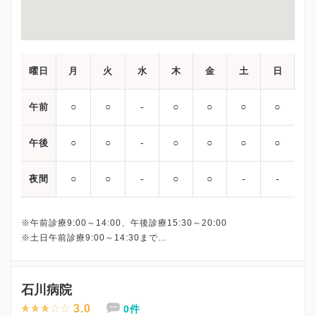
曜日
月
火
水
木
金
土
日
○
○
‐
○
○
○
○
午前
○
○
‐
○
○
○
○
午後
○
○
‐
○
○
‐
‐
夜間
※午前診療9:00～14:00、午後診療15:30～20:00
※土日午前診療9:00～14:30まで
最終受付は下記となります。
平日午前： 13:30
平日午後：19:30
石川病院
土日： 14:00
3.0
0件