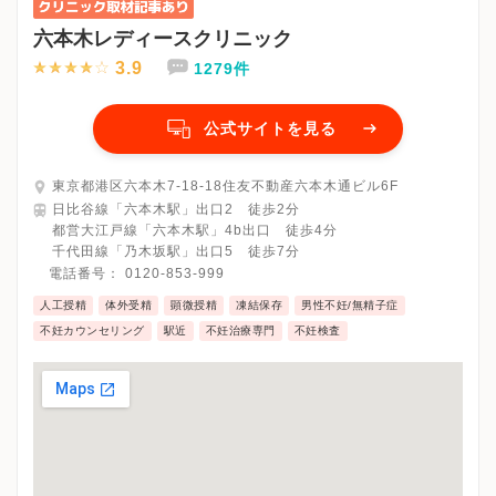
六本木レディースクリニック
3.9
1279件
公式サイトを見る
東京都港区六本木7-18-18住友不動産六本木通ビル6F
日比谷線「六本木駅」出口2 徒歩2分
都営大江戸線「六本木駅」4b出口 徒歩4分
千代田線「乃木坂駅」出口5 徒歩7分
電話番号：
0120-853-999
人工授精
体外受精
顕微授精
凍結保存
男性不妊/無精子症
不妊カウンセリング
駅近
不妊治療専門
不妊検査