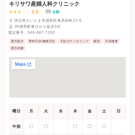
キリサワ産婦人科クリニック
3.0
0件
埼玉県さいたま市浦和区東高砂町22-6
JR浦和駅東口から徒歩3分
電話番号：
048-887-7200
漢方処方
男性不妊/無精子症
不妊カウンセリング
駅近
不妊検査
漢方治療
曜日
月
火
水
木
金
土
日
〇
〇
〇
〇
〇
午前