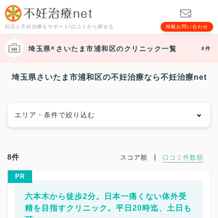
妊活と不妊治療をサポート!口コミから探せる
掲載お問い合わせ
埼玉県
さいたま市浦和区
のクリニック一覧
8件
埼玉県さいたま市浦和区の不妊治療なら不妊治療net
エリア・条件で絞り込む
エリアで絞る
8件
スコア順
口コミ件数順
さいたま市
さいたま市西区
さいたま市北区
PR
さいたま市大宮区
さいたま市見沼区
さいたま市中央区
さいたま市桜区
さいたま市浦和区
六本木から徒歩2分。日本一痛くない体外受
さいたま市南区
さいたま市緑区
さいたま市岩槻区
精を目指すクリニック。平日20時迄、土日も
川越市
熊谷市
川口市
行田市
秩父市
所沢市