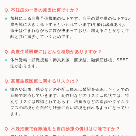
不妊症の一番の原因は何ですか？
加齢による卵巣予備機能の低下です。卵子の質や量の低下で35
歳を境に大きく低下するといわれています(年齢は諸説あり)。
卵子は生まれながらに数が決まっており、増えることがなく年
齢と共に減少していくためです。
高度生殖医療にはどんな種類がありますか？
体外受精・顕微授精・卵巣刺激・胚凍結、融解胚移植、SEET
法があります。
高度生殖医療に関するリスクは？
痛みや出血、感染などの心配→痛みは希望を確認したうえでの
麻酔で対応していきます。副作用などのリスク→現状では、特
別なリスクは確認されておらず、培養液などの進歩やタイムラ
プスの環境から自然な妊娠に近い環境を作れるようになってい
ます。
不妊治療で保険適用と自由診療の併用は可能ですか？