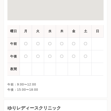
曜日
月
火
水
木
金
土
日
〇
〇
〇
〇
〇
〇
午前
〇
〇
〇
〇
〇
〇
午後
夜間
午前：9:00〜12:00
ゆりレディースクリニック