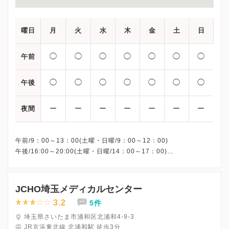
曜日
月
火
水
木
金
土
日
◯
◯
◯
◯
◯
◯
◯
午前
◯
◯
◯
◯
◯
◯
◯
午後
ー
ー
ー
ー
ー
ー
ー
夜間
午前/9：00～13：00(土曜・日曜/9：00～12：00)
午後/16:00～20:00(土曜・日曜/14：00～17：00)
※祝日も診療しています
※お電話受付時間 ①13:00まで ②19:30まで ③12:00まで
JCHO埼玉メディカルセンター
3.2
5件
埼玉県さいたま市浦和区北浦和4-9-3
JR京浜東北線 北浦和駅 徒歩3分