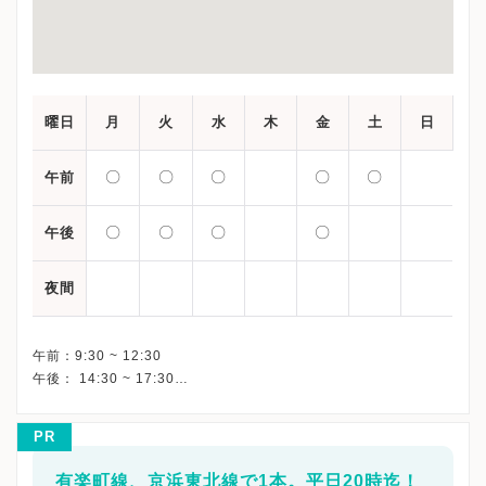
曜日
月
火
水
木
金
土
日
〇
〇
〇
〇
〇
午前
〇
〇
〇
〇
午後
夜間
午前：9:30 ~ 12:30
午後： 14:30 ~ 17:30
PR
有楽町線、京浜東北線で1本。平日20時迄！