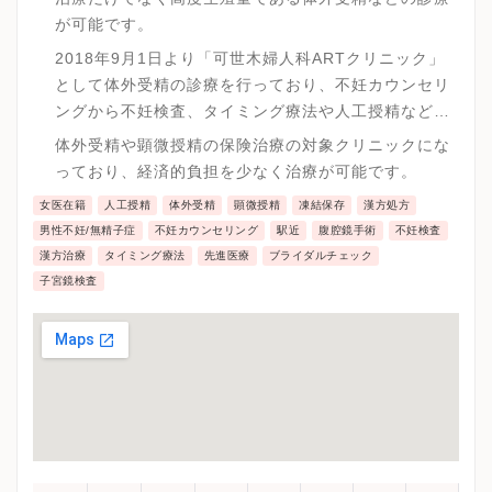
が可能です。
2018年9月1日より「可世木婦人科ARTクリニック」
として体外受精の診療を行っており、不妊カウンセリ
ングから不妊検査、タイミング療法や人工授精などの
一般不妊治療も含めて不妊治療全般の治療が可能で
体外受精や顕微授精の保険治療の対象クリニックにな
す。
っており、経済的負担を少なく治療が可能です。
女医在籍
人工授精
体外受精
顕微授精
凍結保存
漢方処方
男性不妊/無精子症
不妊カウンセリング
駅近
腹腔鏡手術
不妊検査
漢方治療
タイミング療法
先進医療
ブライダルチェック
子宮鏡検査