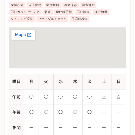
女医在籍
人工授精
顕微授精
凍結保存
漢方処方
不妊カウンセリング
駅近
腹腔鏡手術
不妊検査
漢方治療
タイミング療法
ブライダルチェック
子宮鏡検査
曜日
月
火
水
木
金
土
日
◯
◯
◯
◯
◯
△
△
午前
◯
◯
◯
◯
◯
ー
ー
午後
ー
ー
ー
ー
ー
ー
ー
夜間