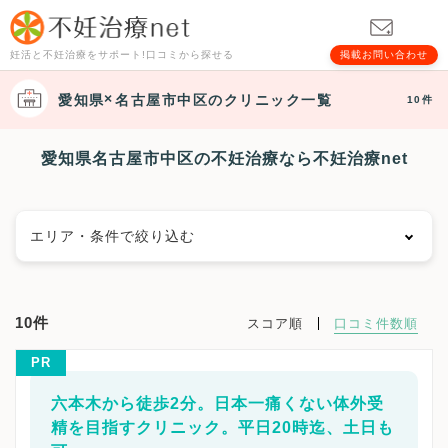
妊活と不妊治療をサポート!口コミから探せる
掲載お問い合わせ
愛知県
名古屋市中区
のクリニック一覧
10件
愛知県名古屋市中区の不妊治療なら不妊治療net
エリア・条件で絞り込む
エリアで絞る
10件
スコア順
口コミ件数順
名古屋市
名古屋市千種区
名古屋市東区
PR
名古屋市北区
名古屋市西区
名古屋市中村区
名古屋市中区
名古屋市昭和区
名古屋市瑞穂区
六本木から徒歩2分。日本一痛くない体外受
名古屋市熱田区
名古屋市中川区
名古屋市港区
精を目指すクリニック。平日20時迄、土日も
名古屋市南区
名古屋市守山区
名古屋市緑区