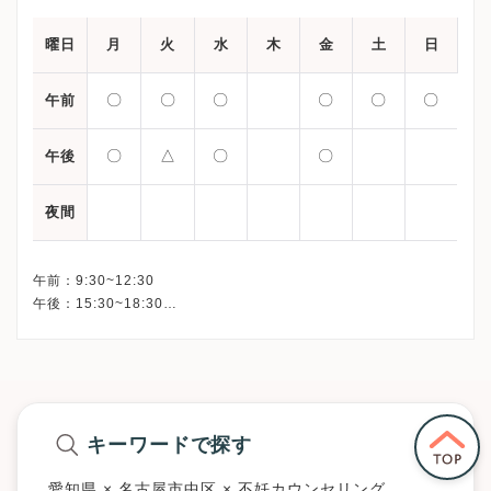
曜日
月
火
水
木
金
土
日
〇
〇
〇
〇
〇
〇
午前
〇
△
〇
〇
午後
夜間
午前：9:30~12:30
午後：15:30~18:30
△：15:00~18:00
キーワードで探す
愛知県 × 名古屋市中区 × 不妊カウンセリング