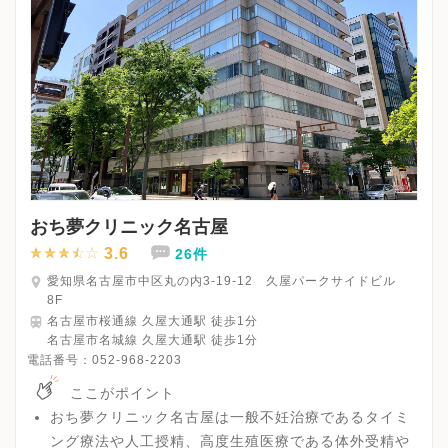
おち夢クリニック名古屋
3.6
26件
愛知県名古屋市中区丸の内3-19-12 久屋パークサイドビル
8F
名古屋市桜通線 久屋大通駅 徒歩1分
名古屋市名城線 久屋大通駅 徒歩1分
電話番号：
052-968-2203
ここがポイント
おち夢クリニック名古屋は一般不妊治療であるタイミ
ング療法や人工授精、高度生殖医療である体外受精や