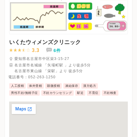
いくたウィメンズクリニック
3.3
6件
愛知県名古屋市中区栄3-15-27
名古屋市名城線 「矢場町駅 」より徒歩5分
名古屋市東山線 「栄駅」より 徒歩5分
電話番号：
052-263-1250
人工授精
体外受精
顕微授精
凍結保存
漢方処方
男性不妊/無精子症
不妊カウンセリング
駅近
不育症
不妊検査