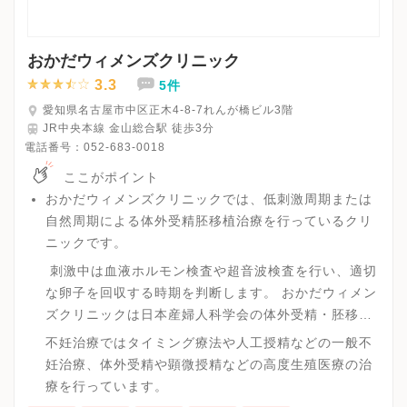
おかだウィメンズクリニック
3.3
5件
愛知県名古屋市中区正木4-8-7れんが橋ビル3階
JR中央本線 金山総合駅 徒歩3分
電話番号：
052-683-0018
ここがポイント
おかだウィメンズクリニックでは、低刺激周期または
自然周期による体外受精胚移植治療を行っているクリ
ニックです。
刺激中は血液ホルモン検査や超音波検査を行い、適切
な卵子を回収する時期を判断します。 おかだウィメン
ズクリニックは日本産婦人科学会の体外受精・胚移
植・胚および卵子の凍結保存と移植、顕微授精に関す
不妊治療ではタイミング療法や人工授精などの一般不
る登録施設であり、特定不妊治療費助成事業の指定医
妊治療、体外受精や顕微授精などの高度生殖医療の治
療機関です。
療を行っています。