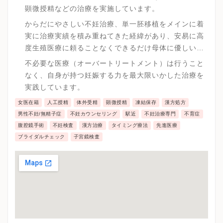
顕微授精などの治療を実施しています。
からだにやさしい不妊治療、単一胚移植をメインに着
実に治療実績を積み重ねてきた経緯があり、安易に高
度生殖医療に頼ることなくできるだけ母体に優しい治
療を実践しています。
不必要な医療（オーバートリートメント）は行うこと
なく、自身が持つ妊娠する力を最大限いかした治療を
実践しています。
女医在籍
人工授精
体外受精
顕微授精
凍結保存
漢方処方
男性不妊/無精子症
不妊カウンセリング
駅近
不妊治療専門
不育症
腹腔鏡手術
不妊検査
漢方治療
タイミング療法
先進医療
ブライダルチェック
子宮鏡検査