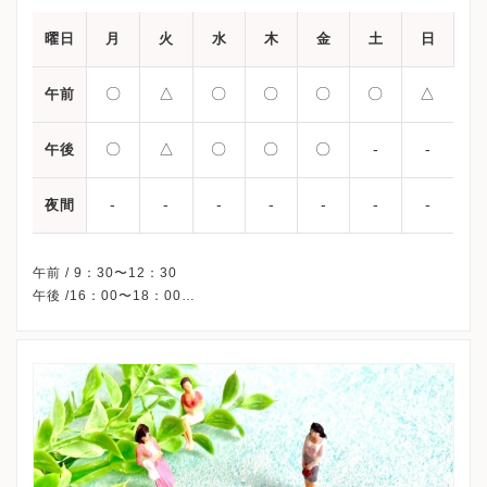
曜日
月
火
水
木
金
土
日
〇
△
〇
〇
〇
〇
△
午前
〇
△
〇
〇
〇
-
-
午後
-
-
-
-
-
-
-
夜間
午前 / 9：30〜12：30
午後 /16：00〜18：00
△・・・クリニック指定患者様のみ。
※祝日は午前のみ診療しています。
※土曜午後・日曜午後・祝日午後、休診
※完全予約制です。
※詳細はクリニックHPを確認、または直接お問い合わせくださ