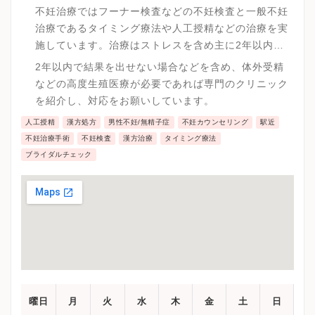
不妊治療ではフーナー検査などの不妊検査と一般不妊
治療であるタイミング療法や人工授精などの治療を実
施しています。治療はストレスを含め主に2年以内で
結果を出せるように考えています。
2年以内で結果を出せない場合などを含め、体外受精
などの高度生殖医療が必要であれば専門のクリニック
を紹介し、対応をお願いしています。
人工授精
漢方処方
男性不妊/無精子症
不妊カウンセリング
駅近
不妊治療手術
不妊検査
漢方治療
タイミング療法
ブライダルチェック
曜日
月
火
水
木
金
土
日