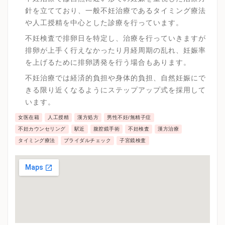
針を立てており、一般不妊治療であるタイミング療法
や人工授精を中心とした診療を行っています。
不妊検査で排卵日を特定し、治療を行っていきますが
排卵が上手く行えなかったり月経周期の乱れ、妊娠率
を上げるために排卵誘発を行う場合もあります。
不妊治療では経済的負担や身体的負担、自然妊娠にで
きる限り近くなるようにステップアップ式を採用して
います。
女医在籍
人工授精
漢方処方
男性不妊/無精子症
不妊カウンセリング
駅近
腹腔鏡手術
不妊検査
漢方治療
タイミング療法
ブライダルチェック
子宮鏡検査