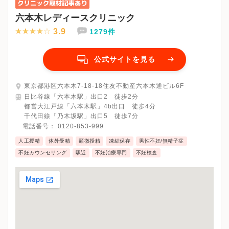
六本木レディースクリニック
3.9
1279件
公式サイトを見る
東京都港区六本木7-18-18住友不動産六本木通ビル6F
日比谷線「六本木駅」出口2 徒歩2分
都営大江戸線「六本木駅」4b出口 徒歩4分
千代田線「乃木坂駅」出口5 徒歩7分
電話番号：
0120-853-999
人工授精
体外受精
顕微授精
凍結保存
男性不妊/無精子症
不妊カウンセリング
駅近
不妊治療専門
不妊検査