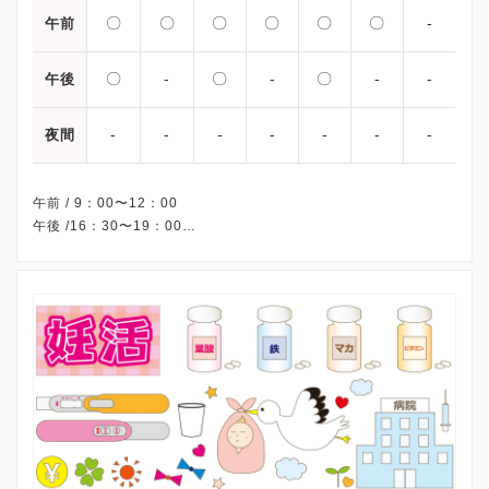
〇
〇
〇
〇
〇
〇
-
午前
〇
-
〇
-
〇
-
-
午後
-
-
-
-
-
-
-
夜間
午前 / 9：00〜12：00
午後 /16：30〜19：00
※火曜午後・木曜午後・土曜午後・日曜・祝日、休診
※詳細はクリニックHPを確認、または直接お問い合わせくださ