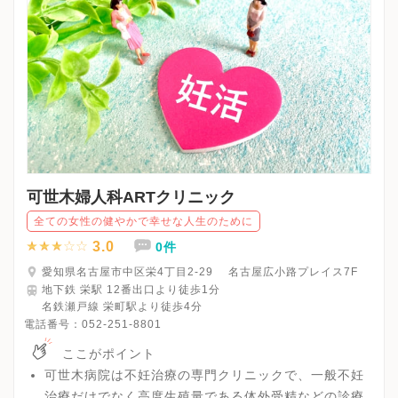
可世木婦人科ARTクリニック
全ての女性の健やかで幸せな人生のために
3.0
0件
愛知県名古屋市中区栄4丁目2-29 名古屋広小路プレイス7F
地下鉄 栄駅 12番出口より徒歩1分
名鉄瀬戸線 栄町駅より徒歩4分
電話番号：
052-251-8801
ここがポイント
可世木病院は不妊治療の専門クリニックで、一般不妊
治療だけでなく高度生殖量である体外受精などの診療