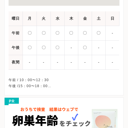
曜日
月
火
水
木
金
土
日
〇
〇
〇
〇
〇
〇
-
午前
〇
〇
〇
-
〇
-
-
午後
-
-
-
-
-
-
-
夜間
午前 / 10：00〜12：30
午後 /15：00〜18：00
※木曜午後・土曜午後・日曜・祝日、休診
※詳細はクリニックHPを確認、または直接お問い合わせくださ
PR