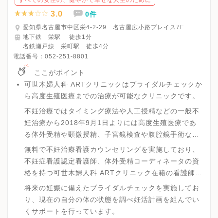
3.0
0件
愛知県名古屋市中区栄4-2-29 名古屋広小路プレイス7F
地下鉄 栄駅 徒歩1分
名鉄瀬戸線 栄町駅 徒歩4分
電話番号：
052-251-8801
ここがポイント
可世木婦人科 ARTクリニックはブライダルチェックか
ら高度生殖医療までの治療が可能なクリニックです。
不妊治療ではタイミング療法や人工授精などの一般不
妊治療から2018年9月1日よりには高度生殖医療であ
る体外受精や顕微授精、子宮鏡検査や腹腔鏡手術など
の不妊手術に対応しています。
無料で不妊治療看護カウンセリングを実施しており、
不妊症看護認定看護師、体外受精コーディネータの資
格を持つ可世木婦人科 ARTクリニック在籍の看護師が
不妊治療を始めることを悩んでいる方を対象に丁寧に
将来の妊娠に備えたブライダルチェックを実施してお
説明や悩み相談を行っています。
り、現在の自分の体の状態を調べ妊活計画を組んでい
くサポートを行っています。