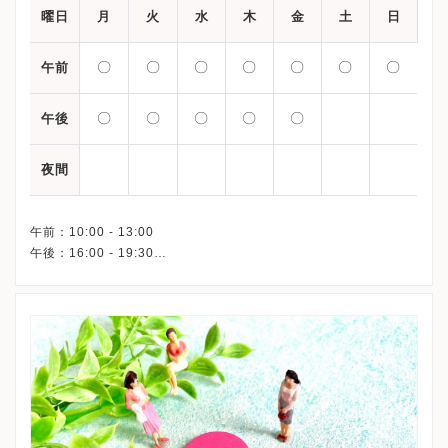
曜日
月
火
水
木
金
土
日
〇
〇
〇
〇
〇
〇
〇
午前
〇
〇
〇
〇
〇
午後
夜間
午前：10:00 - 13:00
午後：16:00 - 19:30
※ 日曜日は完全予約制