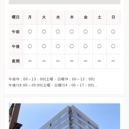
曜日
月
火
水
木
金
土
日
◯
◯
◯
◯
◯
◯
◯
午前
◯
◯
◯
◯
◯
◯
◯
午後
ー
ー
ー
ー
ー
ー
ー
夜間
午前/9：00～13：00(土曜・日曜/9：00～12：00)
午後/16:00～20:00(土曜・日曜/14：00～17：00)
※祝日も診療しています
※お電話受付時間 ①13:00まで ②19:30まで ③12:00まで