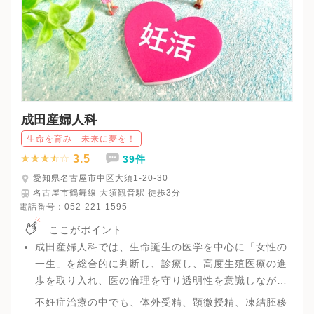
成田産婦人科
生命を育み 未来に夢を！
3.5
39件
愛知県名古屋市中区大須1-20-30
名古屋市鶴舞線 大須観音駅 徒歩3分
電話番号：
052-221-1595
ここがポイント
成田産婦人科では、生命誕生の医学を中心に「女性の
一生」を総合的に判断し、診療し、高度生殖医療の進
歩を取り入れ、医の倫理を守り透明性を意識しながら
情報を開示することに努めています。
不妊症治療の中でも、体外受精、顕微授精、凍結胚移