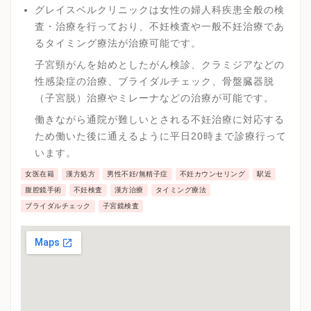
グレイスベルクリニックは女性の婦人科疾患全般の検
査・治療を行っており、不妊検査や一般不妊治療であ
るタイミング療法が治療可能です。
子宮頸がんを始めとしたがん検診、クラミジアなどの
性感染症の治療、ブライダルチェック、骨盤臓器脱
（子宮脱）治療やミレーナなどの治療が可能です。
働きながら通院が難しいとされる不妊治療に対応する
ため働いた後に通えるように平日20時まで診療行って
います。
女医在籍
漢方処方
男性不妊/無精子症
不妊カウンセリング
駅近
腹腔鏡手術
不妊検査
漢方治療
タイミング療法
ブライダルチェック
子宮鏡検査