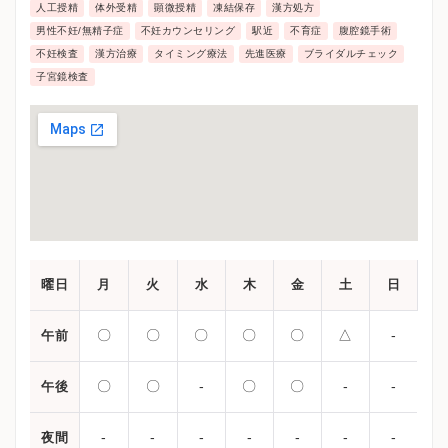
人工授精
体外受精
顕微授精
凍結保存
漢方処方
男性不妊/無精子症
不妊カウンセリング
駅近
不育症
腹腔鏡手術
不妊検査
漢方治療
タイミング療法
先進医療
ブライダルチェック
子宮鏡検査
曜日
月
火
水
木
金
土
日
〇
〇
〇
〇
〇
△
-
午前
〇
〇
-
〇
〇
-
-
午後
-
-
-
-
-
-
-
夜間