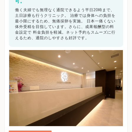
名古屋市名東区
可。
名古屋市天白区
豊橋市
岡崎市
一宮市
瀬戸市
半田市
春日井市
豊川市
津島市
働く夫婦でも無理なく通院できるよう平日20時まで、
碧南市
刈谷市
豊田市
安城市
西尾市
蒲郡市
土日診療も行うクリニック。 治療では身体への負担を
犬山市
常滑市
江南市
小牧市
稲沢市
新城市
最小限にするため、無痛採卵を実施。 日本一痛くない
東海市
体外受精を目指しています。さらに、成果報酬型の料
大府市
知多市
知立市
尾張旭市
高浜市
金設定で 料金負担を軽減。ネット予約もスムーズに行
岩倉市
豊明市
日進市
田原市
愛西市
清須市
えるため、通院のしやすさも好評です。
北名古屋市
弥富市
みよし市
あま市
長久手市
愛知県その他地域
キーワードで絞る
不妊カウンセリング
ブライダルチェック
不妊検査
タイミング療法
人工授精
体外受精
顕微授精
先進医療
男性不妊/無精子症
ED治療
漢方処方
プラセンタ
不育症
子宮鏡検査
腹腔鏡手術
駅近
女医在籍
不妊治療専門
凍結保存
電子決済可
マイナ受付
バリアフリー
クレジットカード利用可
オンライン診療
英語対応