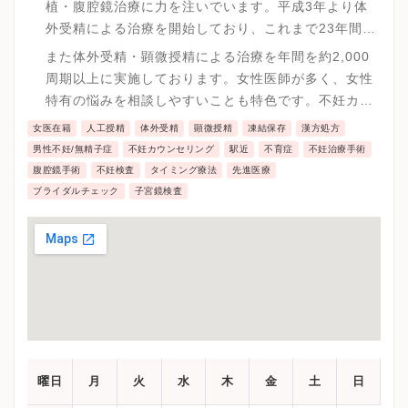
植・腹腔鏡治療に力を注いでいます。平成3年より体
外受精による治療を開始しており、これまで23年間の
実績があります。
また体外受精・顕微授精による治療を年間を約2,000
周期以上に実施しております。女性医師が多く、女性
特有の悩みを相談しやすいことも特色です。不妊カウ
ンセラーによるカウンセリング、医師・看護師による
女医在籍
人工授精
体外受精
顕微授精
凍結保存
漢方処方
体外受精勉強会や不妊教室を開いています。
男性不妊/無精子症
不妊カウンセリング
駅近
不育症
不妊治療手術
腹腔鏡手術
不妊検査
タイミング療法
先進医療
ブライダルチェック
子宮鏡検査
曜日
月
火
水
木
金
土
日