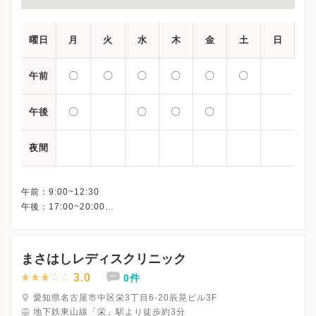
曜日
月
火
水
木
金
土
日
〇
〇
〇
〇
〇
〇
午前
〇
〇
〇
〇
午後
夜間
午前：9:00~12:30
午後：17:00~20:00
まさはしレディスクリニック
3.0
0件
愛知県名古屋市中区栄3丁目6-20辰晃ビル3F
地下鉄東山線「栄」駅より徒歩約3分