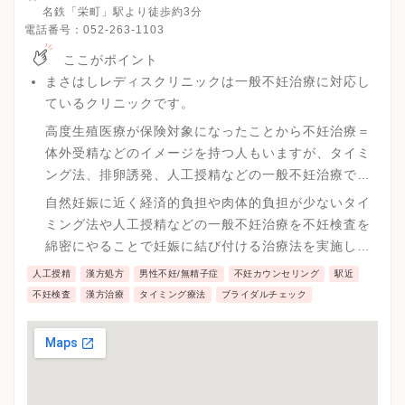
名鉄「栄町」駅より徒歩約3分
電話番号：
052-263-1103
ここがポイント
まさはしレディスクリニックは一般不妊治療に対応し
ているクリニックです。
高度生殖医療が保険対象になったことから不妊治療＝
体外受精などのイメージを持つ人もいますが、タイミ
ング法、排卵誘発、人工授精などの一般不妊治療でも
多くの方が妊娠されているのが現実です。
自然妊娠に近く経済的負担や肉体的負担が少ないタイ
ミング法や人工授精などの一般不妊治療を不妊検査を
綿密にやることで妊娠に結び付ける治療法を実施して
います。
人工授精
漢方処方
男性不妊/無精子症
不妊カウンセリング
駅近
不妊検査
漢方治療
タイミング療法
ブライダルチェック