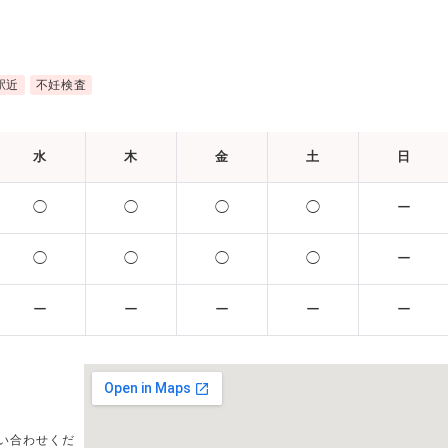
駅近
不妊検査
水
木
金
土
日
◯
◯
◯
◯
ー
◯
◯
◯
◯
ー
ー
ー
ー
ー
ー
い合わせくだ