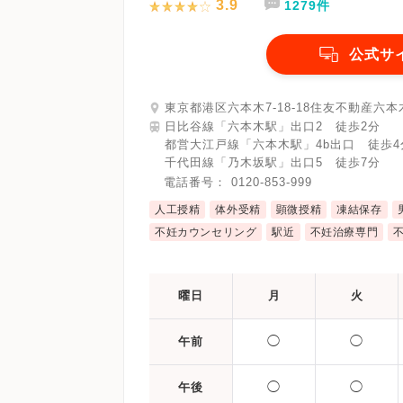
3.9
1279件
公式サ
東京都港区六本木7-18-18住友不動産六本
日比谷線「六本木駅」出口2 徒歩2分
都営大江戸線「六本木駅」4b出口 徒歩4
千代田線「乃木坂駅」出口5 徒歩7分
電話番号：
0120-853-999
人工授精
体外受精
顕微授精
凍結保存
不妊カウンセリング
駅近
不妊治療専門
曜日
月
火
◯
◯
午前
◯
◯
午後