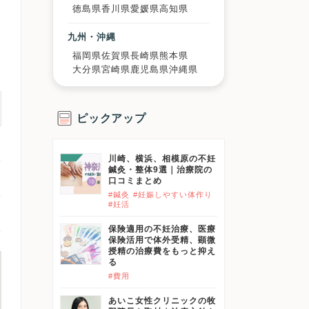
徳島県
香川県
愛媛県
高知県
九州・沖縄
福岡県
佐賀県
長崎県
熊本県
大分県
宮崎県
鹿児島県
沖縄県
ピックアップ
川崎、横浜、相模原の不妊
鍼灸・整体9選｜治療院の
口コミまとめ
#鍼灸
#妊娠しやすい体作り
#妊活
保険適用の不妊治療、医療
保険活用で体外受精、顕微
授精の治療費をもっと抑え
る
#費用
あいこ女性クリニックの牧