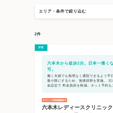
エリア・条件で絞り込む
エリアで絞る
2件
奈良市
大和高田市
大和郡山市
天理市
奈良県その他地域
PR
キーワードで絞る
六本木から徒歩2分。日本一痛く
可。
不妊カウンセリング
ブライダルチェ
働く夫婦でも無理なく通院できるよう平日
最小限にするため、無痛採卵を実施。 
顕微授精
先進医療
男性不妊/無
金設定で 料金負担を軽減。ネット予約
子宮鏡検査
腹腔鏡手術
駅近
マイナ受付
バリアフリー
クレジ
六本木レディースクリニック