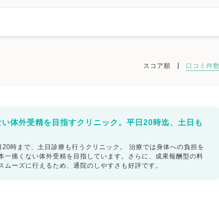
スコア順
口コミ件
橿原市
桜井市
五條市
御所市
生駒市
香芝市
葛城市
宇陀市
ない体外受精を目指すクリニック。平日20時迄、土日も
ック
不妊検査
タイミング療法
人工授精
体外受精
20時まで、土日診療も行うクリニック。 治療では身体への負担を
日本一痛くない体外受精を目指しています。さらに、成果報酬型の料
精子症
ED治療
漢方処方
プラセンタ
不育症
もスムーズに行えるため、通院のしやすさも好評です。
女医在籍
不妊治療専門
凍結保存
電子決済可
ットカード利用可
オンライン診療
英語対応