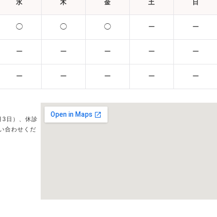
水
木
金
土
日
◯
◯
◯
ー
ー
ー
ー
ー
ー
ー
ー
ー
ー
ー
ー
月3日）、休診
い合わせくだ