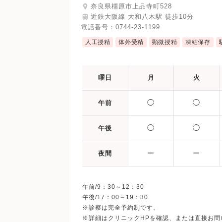
奈良県橿原市上品寺町528
近鉄大阪線 大和八木駅 徒歩10分
電話番号：
0744-23-1199
人工授精
体外受精
顕微授精
凍結保存
曜日
月
火
◯
◯
午前
◯
◯
午後
ー
ー
夜間
午前/9：30～12：30
午後/17：00～19：30
※診察は完全予約制です。
※詳細はクリニックHPを確認、または直接お問