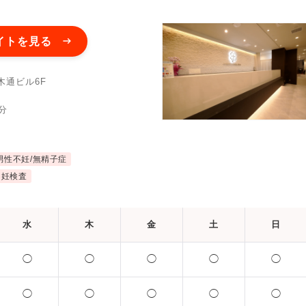
イトを見る
木通ビル6F
分
男性不妊/無精子症
不妊検査
水
木
金
土
日
◯
◯
◯
◯
◯
◯
◯
◯
◯
◯