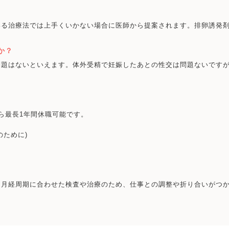
いる治療法では上手くいかない場合に医師から提案されます。排卵誘発
か？
問題はないといえます。体外受精で妊娠したあとの性交は問題ないです
ら最長1年間休職可能です。
のために)
・月経周期に合わせた検査や治療のため、仕事との調整や折り合いがつ