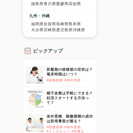
徳島県
香川県
愛媛県
高知県
九州・沖縄
福岡県
佐賀県
長崎県
熊本県
大分県
宮崎県
鹿児島県
沖縄県
ピックアップ
胚盤胞の移植後の症状は？
着床時期はいつ？
#顕微授精
#体外受精
精子改善は手軽にできる？
妊活スタートする方法っ
て？
体外受精、顕微授精の成功
は胚培養室が握る？
#顕微授精
#体外受精
#インタビュー
#培養士