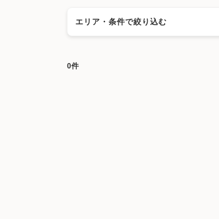
エリア・条件で絞り込む
エリアで絞る
0件
奈良市
大和高田市
大和郡山市
天理市
奈良県その他地域
キーワードで絞る
不妊カウンセリング
ブライダルチェ
顕微授精
先進医療
男性不妊/無
子宮鏡検査
腹腔鏡手術
駅近
マイナ受付
バリアフリー
クレジ