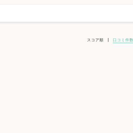
スコア順
口コミ件
橿原市
桜井市
五條市
御所市
生駒市
香芝市
葛城市
宇陀市
ック
不妊検査
タイミング療法
人工授精
体外受精
精子症
ED治療
漢方処方
プラセンタ
不育症
女医在籍
不妊治療専門
凍結保存
電子決済可
ットカード利用可
オンライン診療
英語対応