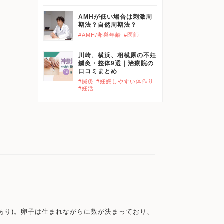
AMHが低い場合は刺激周
期法？自然周期法？
#AMH/卵巣年齢
#医師
川崎、横浜、相模原の不妊
鍼灸・整体9選｜治療院の
口コミまとめ
#鍼灸
#妊娠しやすい体作り
#妊活
あり)。卵子は生まれながらに数が決まっており、