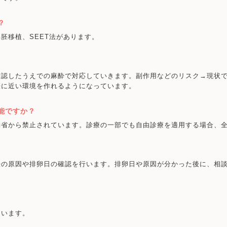
？
胚移植、SEET法があります。
確認したうえでの麻酔で対応していきます。副作用などのリスク→現状
娠に近い環境を作れるようになっています。
能ですか？
働省から禁止されています。診療の一部でも自由診療を適用する場合、
妊の原因や排卵日の確認を行います。排卵日や原因が分かった後に、相
ています。