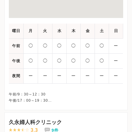
曜日
月
火
水
木
金
土
日
◯
◯
◯
◯
◯
◯
ー
午前
◯
◯
◯
◯
◯
◯
ー
午後
ー
ー
ー
ー
ー
ー
ー
夜間
午前/9：30～12：30
午後/17：00～19：30
※診察は完全予約制です。
※詳細はクリニックHPを確認、または直接お問い合わせくださ
久永婦人科クリニック
3.3
9件