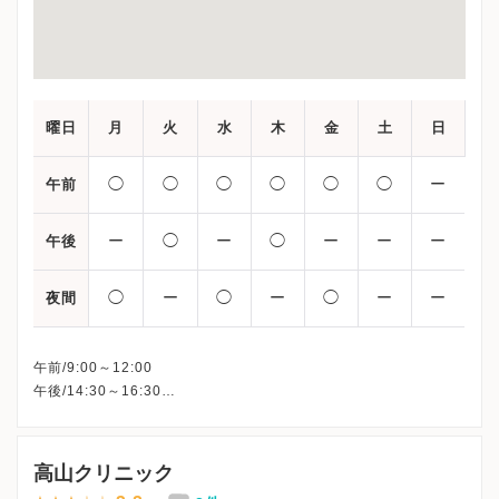
曜日
月
火
水
木
金
土
日
◯
◯
◯
◯
◯
◯
ー
午前
ー
◯
ー
◯
ー
ー
ー
午後
◯
ー
◯
ー
◯
ー
ー
夜間
午前/9:00～12:00
午後/14:30～16:30
夜間/17:00～19:30
※産婦人科外来は、予約制です。
※詳細はクリニックHPを確認、または直接お問い合わせくださ
高山クリニック