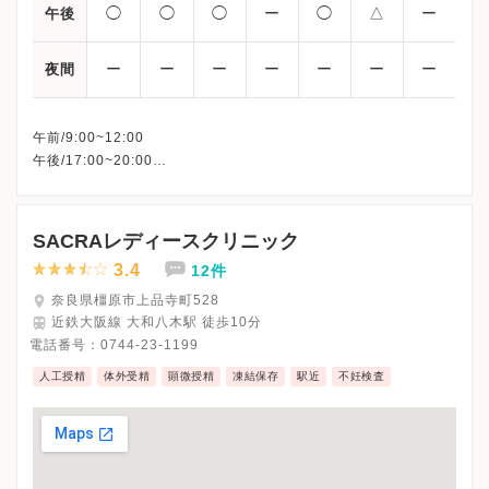
◯
◯
◯
ー
◯
△
ー
午後
ー
ー
ー
ー
ー
ー
ー
夜間
午前/9:00~12:00
午後/17:00~20:00
△：13:30~15:30
※木曜午後・日曜・祝日、休診
※詳細はクリニックHPを確認、または直接お問い合わせくださ
SACRAレディースクリニック
3.4
12件
奈良県橿原市上品寺町528
近鉄大阪線 大和八木駅 徒歩10分
電話番号：
0744-23-1199
人工授精
体外受精
顕微授精
凍結保存
駅近
不妊検査