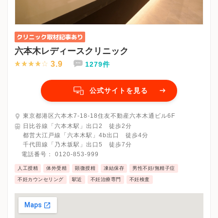
六本木レディースクリニック
3.9
1279件
公式サイトを見る
東京都港区六本木7-18-18住友不動産六本木通ビル6F
日比谷線「六本木駅」出口2 徒歩2分
都営大江戸線「六本木駅」4b出口 徒歩4分
千代田線「乃木坂駅」出口5 徒歩7分
電話番号：
0120-853-999
人工授精
体外受精
顕微授精
凍結保存
男性不妊/無精子症
不妊カウンセリング
駅近
不妊治療専門
不妊検査