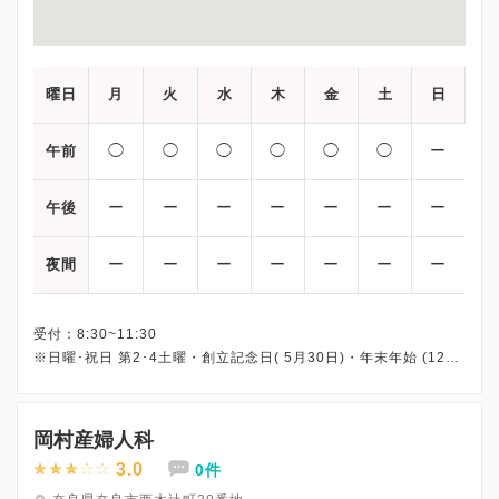
曜日
月
火
水
木
金
土
日
◯
◯
◯
◯
◯
◯
ー
午前
ー
ー
ー
ー
ー
ー
ー
午後
ー
ー
ー
ー
ー
ー
ー
夜間
受付：8:30~11:30
※日曜･祝日 第2･4土曜・創立記念日( 5月30日)・年末年始 (12月
29日〜1月3日)、休診
※詳細はクリニックHPを確認、または直接お問い合わせくださ
岡村産婦人科
3.0
0件