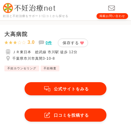
妊活と不妊治療をサポート!口コミから探せる
掲載お問い合わせ
大高病院
3.0
0件
保存する
ＪＲ東日本 総武線 市川駅 徒歩 12分
千葉県市川市真間3-10-8
不妊カウンセリング
不妊検査
公式サイトをみる
口コミを投稿する