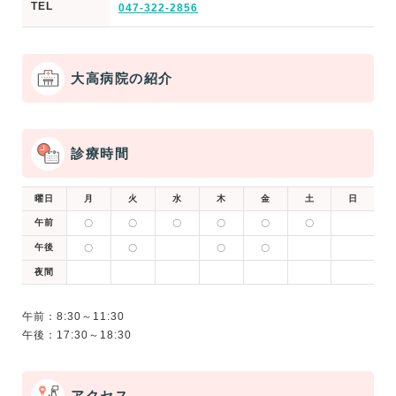
TEL
047-322-2856
大高病院の紹介
診療時間
曜日
月
火
水
木
金
土
日
午前
〇
〇
〇
〇
〇
〇
午後
〇
〇
〇
〇
夜間
午前：8:30～11:30
アクセス