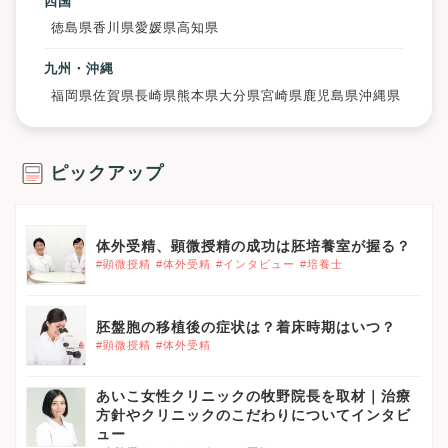
四国
徳島県
香川県
愛媛県
高知県
九州・沖縄
福岡県
佐賀県
長崎県
熊本県
大分県
宮崎県
鹿児島県
沖縄県
ピックアップ
体外受精、顕微授精の成功は胚培養室が握る？
#顕微授精
#体外受精
#インタビュー
#培養士
胚盤胞の移植後の症状は？着床時期はいつ？
#顕微授精
#体外受精
あいこ女性クリニックの牧野院長を取材｜治療
方針やクリニックのこだわりについてインタビ
ュー