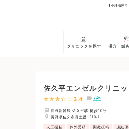
【不妊治療ネ
クリニックを探す
漢方・鍼
佐久平エンゼルクリニッ
3.4
7件
長野新幹線 佐久平駅 徒歩10分
長野県佐久市長土呂1210-1
人工授精
体外受精
顕微授精
凍結保