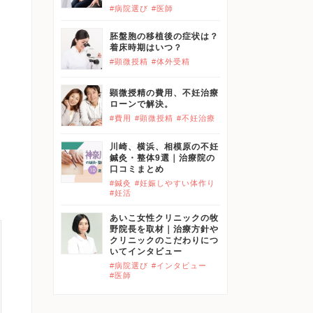
#病院選び
#医師
胚盤胞の移植後の症状は？
着床時期はいつ？
#顕微授精
#体外受精
顕微授精の費用、不妊治療
ローンで解決。
#費用
#顕微授精
#不妊治療
川崎、横浜、相模原の不妊
鍼灸・整体9選｜治療院の
口コミまとめ
#鍼灸
#妊娠しやすい体作り
#妊活
あいこ女性クリニックの牧
野院長を取材｜治療方針や
クリニックのこだわりにつ
いてインタビュー
#病院選び
#インタビュー
#医師