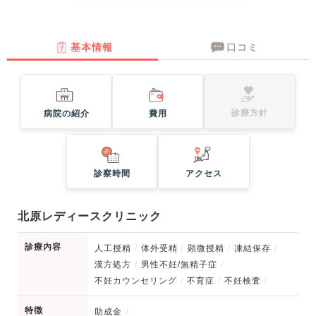
基本情報
口コミ
診療方針
病院の紹介
費用
診察時間
アクセス
北原レディースクリニック
診療内容
人工授精
体外受精
顕微授精
凍結保存
漢方処方
男性不妊/無精子症
不妊カウンセリング
不育症
不妊検査
特徴
助成金