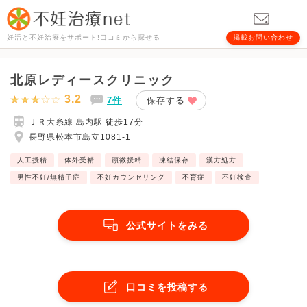
妊活と不妊治療をサポート!口コミから探せる
掲載お問い合わせ
北原レディースクリニック
3.2
7件
保存する
ＪＲ大糸線 島内駅 徒歩17分
長野県松本市島立1081-1
人工授精
体外受精
顕微授精
凍結保存
漢方処方
男性不妊/無精子症
不妊カウンセリング
不育症
不妊検査
公式サイトをみる
口コミを投稿する