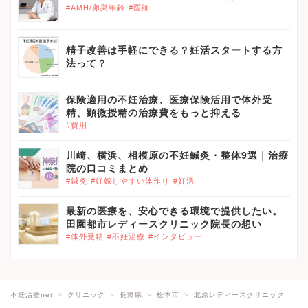
#AMH/卵巣年齢
#医師
精子改善は手軽にできる？妊活スタートする方
法って？
保険適用の不妊治療、医療保険活用で体外受
精、顕微授精の治療費をもっと抑える
#費用
川崎、横浜、相模原の不妊鍼灸・整体9選｜治療
院の口コミまとめ
#鍼灸
#妊娠しやすい体作り
#妊活
最新の医療を、安心できる環境で提供したい。
田園都市レディースクリニック院長の想い
#体外受精
#不妊治療
#インタビュー
不妊治療net
クリニック
長野県
松本市
北原レディースクリニック