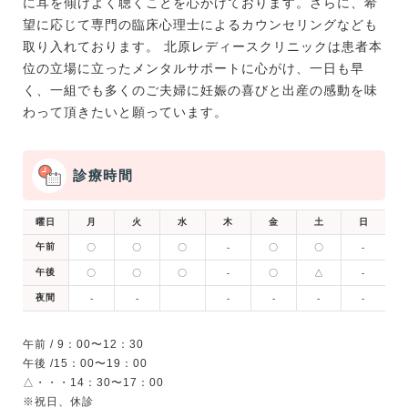
に耳を傾けよく聴くことを心がけております。さらに、希
望に応じて専門の臨床心理士によるカウンセリングなども
取り入れております。 北原レディースクリニックは患者本
位の立場に立ったメンタルサポートに心がけ、一日も早
く、一組でも多くのご夫婦に妊娠の喜びと出産の感動を味
わって頂きたいと願っています。
診療時間
曜日
月
火
水
木
金
土
日
午前
〇
〇
〇
-
〇
〇
-
午後
〇
〇
〇
-
〇
△
-
夜間
-
-
-
-
-
-
午前 / 9：00〜12：30
午後 /15：00〜19：00
△・・・14：30〜17：00
※祝日、休診