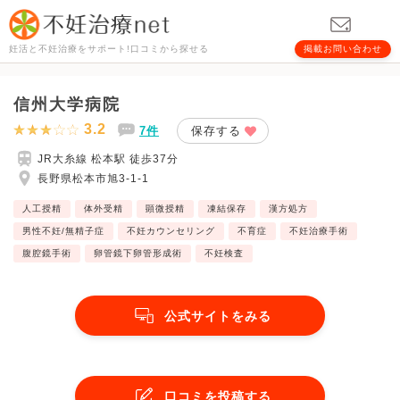
妊活と不妊治療をサポート!口コミから探せる
掲載お問い合わせ
信州大学病院
3.2
7件
保存する
JR大糸線 松本駅 徒歩37分
長野県松本市旭3-1-1
人工授精
体外受精
顕微授精
凍結保存
漢方処方
男性不妊/無精子症
不妊カウンセリング
不育症
不妊治療手術
腹腔鏡手術
卵管鏡下卵管形成術
不妊検査
公式サイトをみる
口コミを投稿する