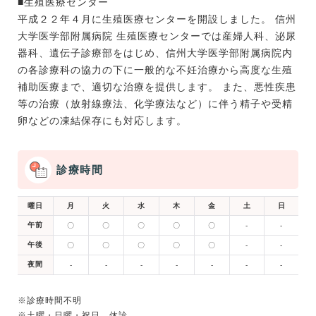
■生殖医療センター
平成２２年４月に生殖医療センターを開設しました。 信州
大学医学部附属病院 生殖医療センターでは産婦人科、泌尿
器科、遺伝子診療部をはじめ、信州大学医学部附属病院内
の各診療科の協力の下に一般的な不妊治療から高度な生殖
補助医療まで、適切な治療を提供します。 また、悪性疾患
等の治療（放射線療法、化学療法など）に伴う精子や受精
卵などの凍結保存にも対応します。
診療時間
曜日
月
火
水
木
金
土
日
午前
〇
〇
〇
〇
〇
-
-
午後
〇
〇
〇
〇
〇
-
-
夜間
-
-
-
-
-
-
-
※診療時間不明
※土曜・日曜・祝日、休診