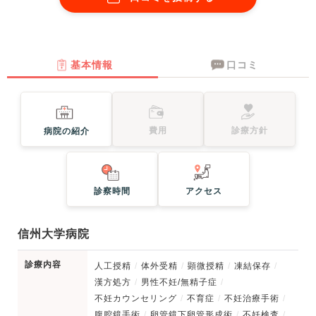
基本情報
口コミ
費用
診療方針
病院の紹介
診察時間
アクセス
信州大学病院
診療内容
人工授精
体外受精
顕微授精
凍結保存
漢方処方
男性不妊/無精子症
不妊カウンセリング
不育症
不妊治療手術
腹腔鏡手術
卵管鏡下卵管形成術
不妊検査