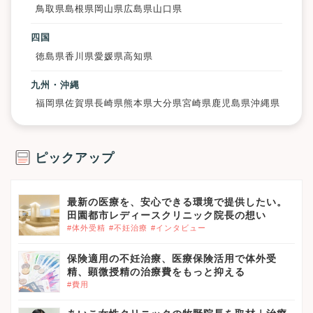
鳥取県
島根県
岡山県
広島県
山口県
四国
徳島県
香川県
愛媛県
高知県
九州・沖縄
福岡県
佐賀県
長崎県
熊本県
大分県
宮崎県
鹿児島県
沖縄県
ピックアップ
最新の医療を、安心できる環境で提供したい。
田園都市レディースクリニック院長の想い
#体外受精
#不妊治療
#インタビュー
保険適用の不妊治療、医療保険活用で体外受
精、顕微授精の治療費をもっと抑える
#費用