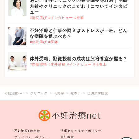
あいこ女性クリニックの牧野院長を取材｜治療
方針やクリニックのこだわりについてインタビ
ュー
#病院選び
#インタビュー
#医師
不妊治療と仕事の両立はストレスが一杯。どん
な病院を選ぶべき？
#病院選び
#医師
体外受精、顕微授精の成功は胚培養室が握る？
#顕微授精
#体外受精
#インタビュー
#培養士
不妊治療net
クリニック
長野県
松本市
信州大学病院
不妊治療netとは
情報セキュリティポリシー
プライバシーポリシー
会社概要