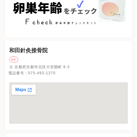
京都市山科区
京都市西京区
福知山市
舞鶴市
綾部市
宇治市
宮津市
亀岡市
城陽市
向日市
長岡京市
八幡市
京田辺市
京丹後市
南丹市
木津川市
京都府その他地域
キーワードで絞る
和田針灸接骨院
漢方
鍼灸
その他の施設
鍼灸
京都府京都市北区大宮開町 8-3
電話番号：
075-493-1370