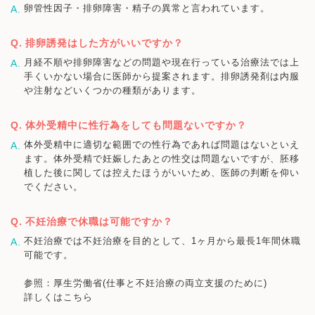
卵管性因子・排卵障害・精子の異常と言われています。
排卵誘発はした方がいいですか？
月経不順や排卵障害などの問題や現在行っている治療法では上
手くいかない場合に医師から提案されます。排卵誘発剤は内服
や注射などいくつかの種類があります。
体外受精中に性行為をしても問題ないですか？
体外受精中に適切な範囲での性行為であれば問題はないといえ
ます。体外受精で妊娠したあとの性交は問題ないですが、胚移
植した後に関しては控えたほうがいいため、医師の判断を仰い
でください。
不妊治療で休職は可能ですか？
不妊治療では不妊治療を目的として、1ヶ月から最長1年間休職
可能です。
参照：厚生労働省(仕事と不妊治療の両立支援のために)
詳しくはこちら