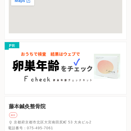
PR
藤本鍼灸整骨院
鍼灸
京都府京都市北区大宮南田尻町 53 大央ビル2
電話番号：
075-495-7061