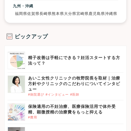
九州・沖縄
福岡県
佐賀県
長崎県
熊本県
大分県
宮崎県
鹿児島県
沖縄県
ピックアップ
精子改善は手軽にできる？妊活スタートする方
法って？
あいこ女性クリニックの牧野院長を取材｜治療
方針やクリニックのこだわりについてインタビ
ュー
#病院選び
#インタビュー
#医師
保険適用の不妊治療、医療保険活用で体外受
精、顕微授精の治療費をもっと抑える
#費用