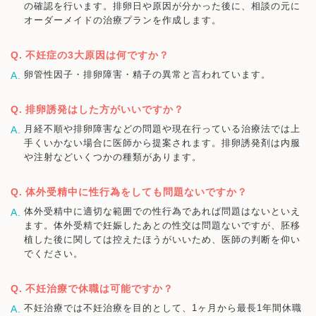
の確認を行います。排卵日や原因が分かった後に、相談の元に
オーダーメイドの治療プランを作成します。
不妊症の3大原因は何ですか？
卵管性因子・排卵障害・精子の異常と言われています。
排卵誘発はした方がいいですか？
月経不順や排卵障害などの問題や現在行っている治療法では上
手くいかない場合に医師から提案されます。排卵誘発剤は内服
や注射などいくつかの種類があります。
体外受精中に性行為をしても問題ないですか？
体外受精中に適切な範囲での性行為であれば問題はないといえ
ます。体外受精で妊娠したあとの性交は問題ないですが、胚移
植した後に関しては控えたほうがいいため、医師の判断を仰い
でください。
不妊治療で休職は可能ですか？
不妊治療では不妊治療を目的として、1ヶ月から最長1年間休職